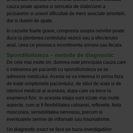
cauza poate aparea si senzatia de slabiciune a
picioarelor si uneori dificultati de mers asociate amortelii,
dar si durerii de spate.
In cazurile foarte grave, compresia asupra nervilor poate
duce la pierderea controlului vezicii sau a sfincterului
anal, ceea ce provoaca incontinenta urinara sau fecala.
Spondilolisteza – metode de diagnostic
De cele mai multe ori, durerea este principala cauza care
ii indeamna pe pacientii cu spondilolisteza sa se
adreseze medicului. Acesta se va interesa in prima faza
de toate simptomele pacientului, de stilul de viata si de
istoricul medical al acestuia, dupa care va trece la
examenul fizic. In aceasta etapa sunt vizate mai multe
aspecte, cum ar fi flexibilitatea coloanei, reflexele, forta
musculara, sensibilitatea nervoasa, precum si
eventualele semne de inflamatii sau traumatisme.
Un diagnostic exact se face pe baza investigatiilor