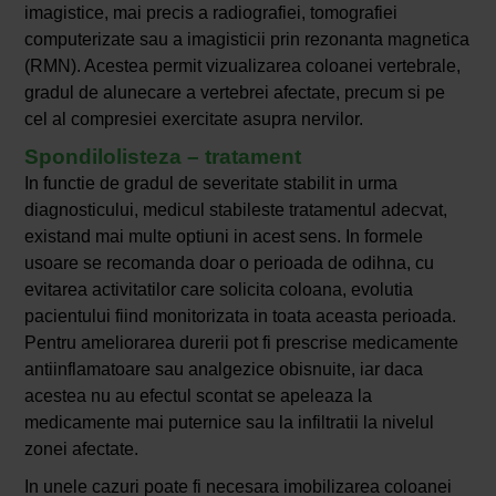
imagistice, mai precis a radiografiei, tomografiei
computerizate sau a imagisticii prin rezonanta magnetica
(RMN). Acestea permit vizualizarea coloanei vertebrale,
gradul de alunecare a vertebrei afectate, precum si pe
cel al compresiei exercitate asupra nervilor.
Spondilolisteza – tratament
In functie de gradul de severitate stabilit in urma
diagnosticului, medicul stabileste tratamentul adecvat,
existand mai multe optiuni in acest sens. In formele
usoare se recomanda doar o perioada de odihna, cu
evitarea activitatilor care solicita coloana, evolutia
pacientului fiind monitorizata in toata aceasta perioada.
Pentru ameliorarea durerii pot fi prescrise medicamente
antiinflamatoare sau analgezice obisnuite, iar daca
acestea nu au efectul scontat se apeleaza la
medicamente mai puternice sau la infiltratii la nivelul
zonei afectate.
In unele cazuri poate fi necesara imobilizarea coloanei