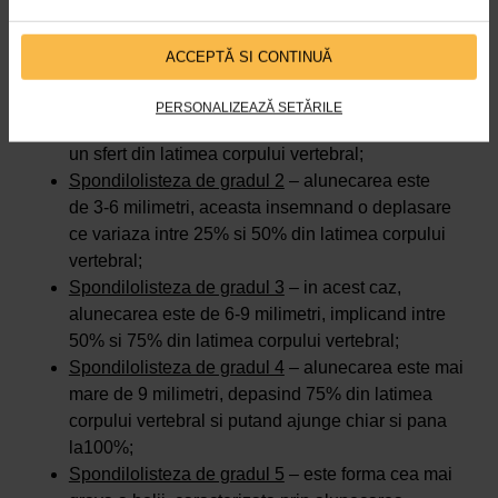
In functie de gravitate, spondilolisteza poate fi de cinci
ACCEPTĂ SI CONTINUĂ
tipuri, dupa cum urmeaza:
Spondilolisteza de gradul 1
– alunecarea este mai
PERSONALIZEAZĂ SETĂRILE
mica de 3 milimetri, ceea ce reprezinta mai putin de
un sfert din latimea corpului vertebral;
Spondilolisteza de gradul 2
– alunecarea este
de 3-6 milimetri, aceasta insemnand o deplasare
ce variaza intre 25% si 50% din latimea corpului
vertebral;
Spondilolisteza de gradul 3
– in acest caz,
alunecarea este de 6-9 milimetri, implicand intre
50% si 75% din latimea corpului vertebral;
Spondilolisteza de gradul 4
– alunecarea este mai
mare de 9 milimetri, depasind 75% din latimea
corpului vertebral si putand ajunge chiar si pana
la100%;
Spondilolisteza de gradul 5
– este forma cea mai