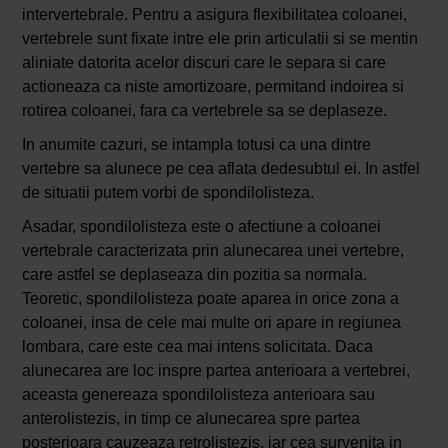
intervertebrale. Pentru a asigura flexibilitatea coloanei,
vertebrele sunt fixate intre ele prin articulatii si se mentin
aliniate datorita acelor discuri care le separa si care
actioneaza ca niste amortizoare, permitand indoirea si
rotirea coloanei, fara ca vertebrele sa se deplaseze.
In anumite cazuri, se intampla totusi ca una dintre
vertebre sa alunece pe cea aflata dedesubtul ei. In astfel
de situatii putem vorbi de spondilolisteza.
Asadar, spondilolisteza este o afectiune a coloanei
vertebrale caracterizata prin alunecarea unei vertebre,
care astfel se deplaseaza din pozitia sa normala.
Teoretic, spondilolisteza poate aparea in orice zona a
coloanei, insa de cele mai multe ori apare in regiunea
lombara, care este cea mai intens solicitata. Daca
alunecarea are loc inspre partea anterioara a vertebrei,
aceasta genereaza spondilolisteza anterioara sau
anterolistezis, in timp ce alunecarea spre partea
posterioara cauzeaza retrolistezis, iar cea survenita in