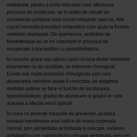
vertebrale, pentru a evita miscarile care afecteaza
procesul de vindecare, iar in astfel de situatii se
recomanda purtarea unui corset ortopedic special. Alte
cazuri necesita proceduri ortopedice care ajuta la fixarea
vertebrei deplasate. De asemenea, sedintele de
kinetoterapie au un rol important in procesul de
recuperare a pacientilor cu spondilolisteza.
In cazurile grave sau atunci cand niciuna dintre metodele
enumerate nu da rezultate, se intervine chirurgical.
Exista mai multe proceduri chirurgicale prin care
alunecarea vertebrei poate fi corectata, iar alegerea
metodei optime se face in functie de localizarea
spondilolistezei, gradul de alunecare si gradul in care
aceasta a afectat nervii spinali.
In ceea ce priveste masurile de prevenire, acestea
vizeaza mentinerea unui indice de masa corporala
normal, prin alimentatie echilibrata si miscare, evitarea
activitatilor care suprasolicita coloana vertebrala, precum