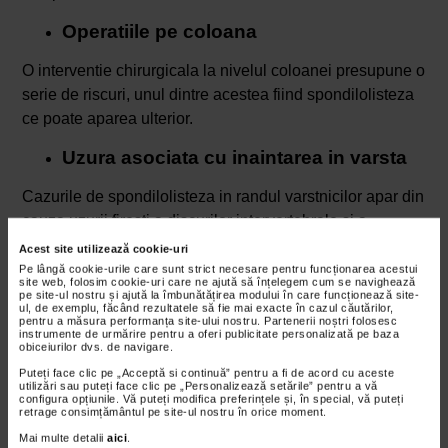
Operatiile pe coloana
O interventie chirurgicala la nivelul coloanei presupune o
serie de riscuri, unul dintre acestea fiind spondilolisteza
ce poate aparea ulterior.
Uzura asociata cu inaintarea in varsta
Cazurile de spondilolisteza in randul varstnicilor apar din
cauza uzurii firesti a discurilor intervertebrale si a
articulatiilor ce fixeaza vertebrele, care apare odata cu
Acest site utilizează cookie-uri
trecerea timpului, fiind favorizata si de alti factori care tin
Pe lângă cookie-urile care sunt strict necesare pentru funcționarea acestui
site web, folosim cookie-uri care ne ajută să înțelegem cum se navighează
de stilul de viata si de starea de sanatate.
pe site-ul nostru și ajută la îmbunătățirea modului în care funcționează site-
ul, de exemplu, făcând rezultatele să fie mai exacte în cazul căutărilor,
pentru a măsura performanța site-ului nostru. Partenerii noștri folosesc
Spondilolisteza – clasificare
instrumente de urmărire pentru a oferi publicitate personalizată pe baza
obiceiurilor dvs. de navigare.
Daca alunecarea vertebrei nu se accentueaza odata cu
flexia sau extensia coloanei, este vorba de un caz de
Puteți face clic pe „Acceptă si continuă” pentru a fi de acord cu aceste
utilizări sau puteți face clic pe „Personalizează setările” pentru a vă
spondilolisteza stabila, in timp ce spondilolisteza
configura opțiunile. Vă puteți modifica preferințele și, în special, vă puteți
retrage consimțământul pe site-ul nostru în orice moment.
instabila presupune accentuarea alunecarii in timpul
Mai multe detalii
aici
.
miscarilor care solicita coloana vertebrala.