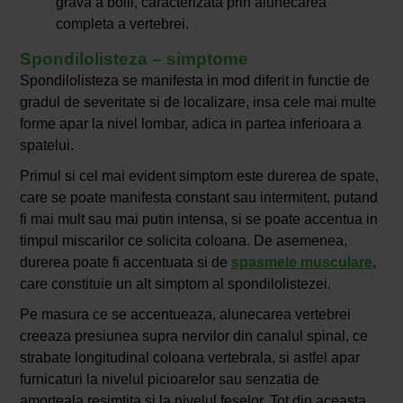
grava a bolii, caracterizata prin alunecarea
completa a vertebrei.
Spondilolisteza – simptome
Spondilolisteza se manifesta in mod diferit in functie de
gradul de severitate si de localizare, insa cele mai multe
forme apar la nivel lombar, adica in partea inferioara a
spatelui.
Primul si cel mai evident simptom este durerea de spate,
care se poate manifesta constant sau intermitent, putand
fi mai mult sau mai putin intensa, si se poate accentua in
timpul miscarilor ce solicita coloana. De asemenea,
durerea poate fi accentuata si de
spasmele musculare
,
care constituie un alt simptom al spondilolistezei.
Pe masura ce se accentueaza, alunecarea vertebrei
creeaza presiunea supra nervilor din canalul spinal, ce
strabate longitudinal coloana vertebrala, si astfel apar
furnicaturi la nivelul picioarelor sau senzatia de
amorteala resimtita si la nivelul feselor. Tot din aceasta