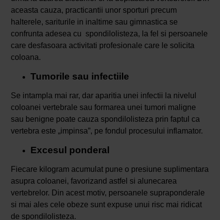
aceasta cauza, practicantii unor sporturi precum
halterele, sariturile in inaltime sau gimnastica se
confrunta adesea cu spondilolisteza, la fel si persoanele
care desfasoara activitati profesionale care le solicita
coloana.
Tumorile sau infectiile
Se intampla mai rar, dar aparitia unei infectii la nivelul
coloanei vertebrale sau formarea unei tumori maligne
sau benigne poate cauza spondilolisteza prin faptul ca
vertebra este „impinsa”, pe fondul procesului inflamator.
Excesul ponderal
Fiecare kilogram acumulat pune o presiune suplimentara
asupra coloanei, favorizand astfel si alunecarea
vertebrelor. Din acest motiv, persoanele supraponderale
si mai ales cele obeze sunt expuse unui risc mai ridicat
de spondilolisteza.