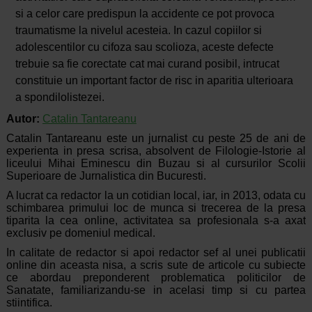
si a celor care predispun la accidente ce pot provoca
traumatisme la nivelul acesteia. In cazul copiilor si
adolescentilor cu cifoza sau scolioza, aceste defecte
trebuie sa fie corectate cat mai curand posibil, intrucat
constituie un important factor de risc in aparitia ulterioara
a spondilolistezei.
Autor:
Catalin Tantareanu
Catalin Tantareanu este un jurnalist cu peste 25 de ani de
experienta in presa scrisa, absolvent de Filologie-Istorie al
liceului Mihai Eminescu din Buzau si al cursurilor Scolii
Superioare de Jurnalistica din Bucuresti.
A lucrat ca redactor la un cotidian local, iar, in 2013, odata cu
schimbarea primului loc de munca si trecerea de la presa
tiparita la cea online, activitatea sa profesionala s-a axat
exclusiv pe domeniul medical.
In calitate de redactor si apoi redactor sef al unei publicatii
online din aceasta nisa, a scris sute de articole cu subiecte
ce abordau preponderent problematica politicilor de
Sanatate, familiarizandu-se in acelasi timp si cu partea
stiintifica.