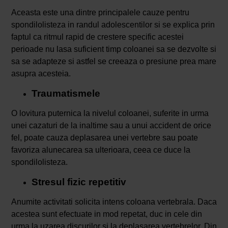
Aceasta este una dintre principalele cauze pentru
spondilolisteza in randul adolescentilor si se explica prin
faptul ca ritmul rapid de crestere specific acestei
perioade nu lasa suficient timp coloanei sa se dezvolte si
sa se adapteze si astfel se creeaza o presiune prea mare
asupra acesteia.
Traumatismele
O lovitura puternica la nivelul coloanei, suferite in urma
unei cazaturi de la inaltime sau a unui accident de orice
fel, poate cauza deplasarea unei vertebre sau poate
favoriza alunecarea sa ulterioara, ceea ce duce la
spondilolisteza.
Stresul fizic repetitiv
Anumite activitati solicita intens coloana vertebrala. Daca
acestea sunt efectuate in mod repetat, duc in cele din
urma la uzarea discurilor si la deplasarea vertebrelor. Din