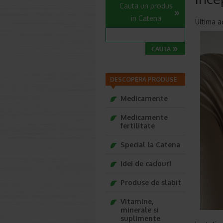
Cauta un produs
in Catena
Ultima a
DESCOPERA PRODUSE
Medicamente
Medicamente
fertilitate
Special la Catena
Idei de cadouri
Produse de slabit
Vitamine,
minerale si
suplimente