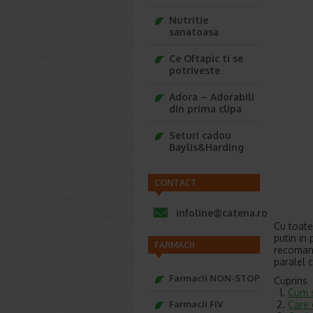
Nutritie
sanatoasa
Ce Oftapic ti se
potriveste
Adora – Adorabili
din prima clipa
Seturi cadou
Baylis&Harding
CONTACT
infoline@catena.ro
Cu toate
putin in 
FARMACII
recomand
paralel c
Farmacii NON-STOP
Cuprins
Cum s
Care 
Farmacii FIV