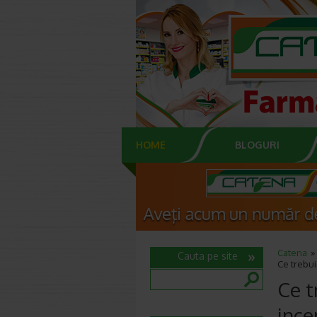
HOME
BLOGURI
Catena
Cauta pe site
Ce trebui
Ce t
ince