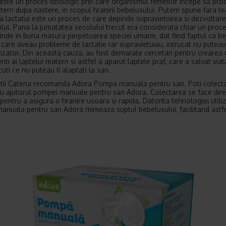
 este un proces fiziologic prin care organismul femeilor incepe sa pr
tern dupa nastere, in scopul hranirii bebelusului. Putem spune fara 
ca lactatia este un proces de care depinde supravietuirea si dezvoltar
lui. Pana la jumatatea secolului trecut era considerata chiar un proc
inde in buna masura perpetuarea speciei umane, dat fiind faptul ca be
 care aveau probleme de lactatie rar supravietuiau, intrucat nu puteau f
zator. Din aceasta cauza, au fost demarate cercetari pentru crearea
nti ai laptelui matern si astfel a aparut laptele praf, care a salvat via
uti ce nu puteau fi alaptati la san.
tii Catena recomanda Adora Pompa manuala pentru san. Poti colect
cu ajutorul pompei manuale pentru san Adora. Colectarea se face dire
pentru a asigura o hranire usoara si rapida. Datorita tehnologiei utiliz
nuala pentru san Adora mimeaza suptul bebelusului, facilitand astfe