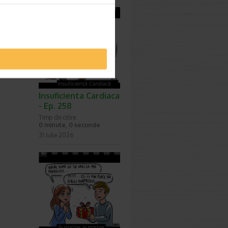
Insuficienta Cardiaca
- Ep. 258
Timp de citire:
0 minute, 0 secunde
31 iulie 2026