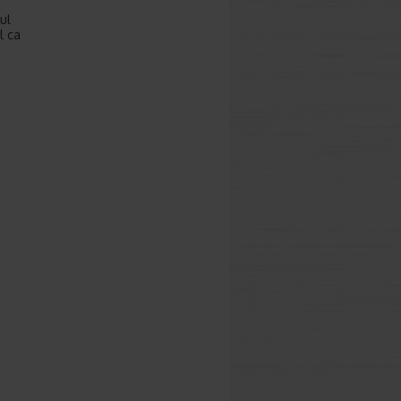
ul
l ca