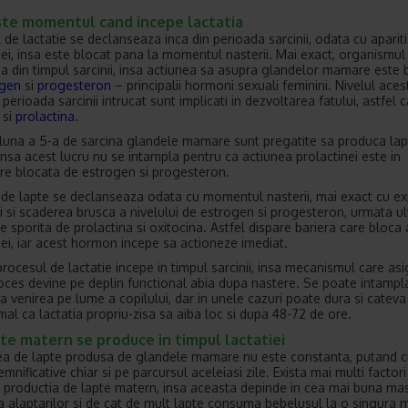
ste momentul cand incepe lactatia
 de lactatie se declanseaza inca din perioada sarcinii, odata cu aparit
nei, insa este blocat pana la momentul nasterii. Mai exact, organismu
na din timpul sarcinii, insa actiunea sa asupra glandelor mamare este 
ogen
si
progesteron
– principalii hormoni sexuali feminini. Nivelul aces
 perioada sarcinii intrucat sunt implicati in dezvoltarea fatului, astfel 
 si
prolactina
.
 luna a 5-a de sarcina glandele mamare sunt pregatite sa produca lap
insa acest lucru nu se intampla pentru ca actiunea prolactinei este in
re blocata de estrogen si progesteron.
 de lapte se declanseaza odata cu momentul nasterii, mai exact cu ex
i si scaderea brusca a nivelului de estrogen si progesteron, urmata ul
ie sporita de prolactina si oxitocina. Astfel dispare bariera care bloca
nei, iar acest hormon incepe sa actioneze imediat.
procesul de lactatie incepe in timpul sarcinii, insa mecanismul care as
oces devine pe deplin functional abia dupa nastere. Se poate intampla
a venirea pe lume a copilului, dar in unele cazuri poate dura si cateva 
rmal ca lactatia propriu-zisa sa aiba loc si dupa 48-72 de ore.
te matern se produce in timpul lactatiei
ea de lapte produsa de glandele mamare nu este constanta, putand 
semnificative chiar si pe parcursul aceleiasi zile. Exista mai multi factor
a productia de lapte matern, insa aceasta depinde in cea mai buna ma
a alaptarilor si de cat de mult lapte consuma bebelusul la o singura 