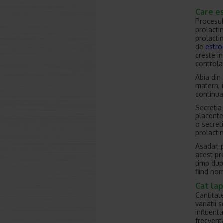
Care e
Procesul
prolacti
prolacti
de
estr
creste in
controla
Abia din
matern, 
continua
Secretia
placente
o secret
prolacti
Asadar, 
acest pr
timp dup
fiind no
Cat lap
Cantitat
variatii 
influent
frecvent