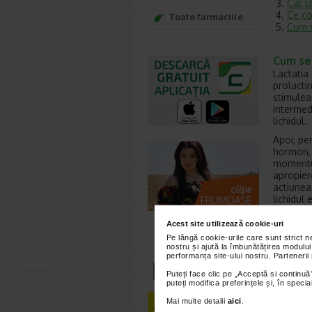
Cat l
Ce co
Toate farmaciile
Cum s
Cum se
Lactatia
prolacti
stimulea
intermed
lichidul.
Apoi, pe
hormon, 
momentul
apropier
actiunea
lichidul 
suprafat
Acest site utilizează cookie-uri
Farmacis
Pe lângă cookie-urile care sunt strict 
Pungile 
nostru și ajută la îmbunătățirea modului
umplute 
performanța site-ului nostru. Partenerii
lock, dar
Puteți face clic pe „Acceptă si continuă”
puteți modifica preferințele și, în spec
Mai multe detalii
aici
.