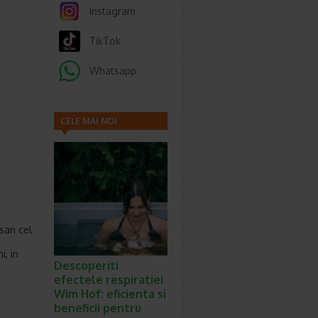
Instagram
TikTok
Whatsapp
CELE MAI NOI
ARTICOLE
 san cel
, in
Descoperiti
efectele respiratiei
Wim Hof: eficienta si
beneficii pentru