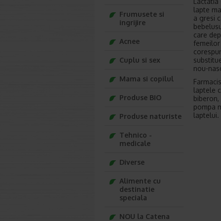
Lactatia
lapte ma
Frumusete si
a gresi 
ingrijire
bebelusu
care dep
Acnee
femeilor
corespun
substitue
Cuplu si sex
nou-nasc
Mama si copilul
Farmacis
laptele 
Produse BIO
biberon, 
pompa ma
laptelui.
Produse naturiste
Tehnico -
medicale
Diverse
Alimente cu
destinatie
speciala
NOU la Catena