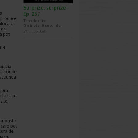
Surprize, surprize -
ia
Ep. 257
l produce
Timp de citire:
blocata
0 minute, 0 secunde
tora
24 iulie 2026
ca pot
tele
pulzia
terior de
 actiunea
igura
 la scurt
zile,
cunoaste
i care pot
sura de
masa.