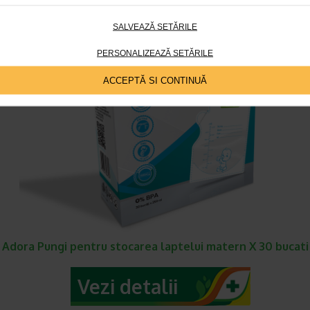
SALVEAZĂ SETĂRILE
PERSONALIZEAZĂ SETĂRILE
ACCEPTĂ SI CONTINUĂ
Adora Pungi pentru stocarea laptelui matern X 30 bucati
Vezi detalii