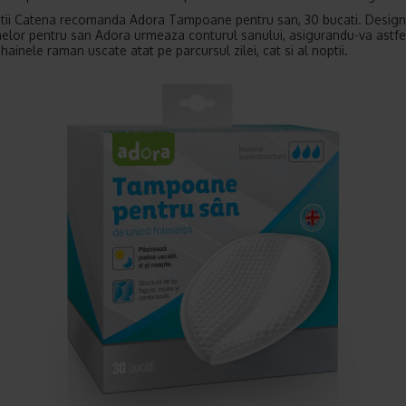
tii Catena recomanda Adora Tampoane pentru san, 30 bucati. Design
lor pentru san Adora urmeaza conturul sanului, asigurandu-va astfe
 hainele raman uscate atat pe parcursul zilei, cat si al noptii.