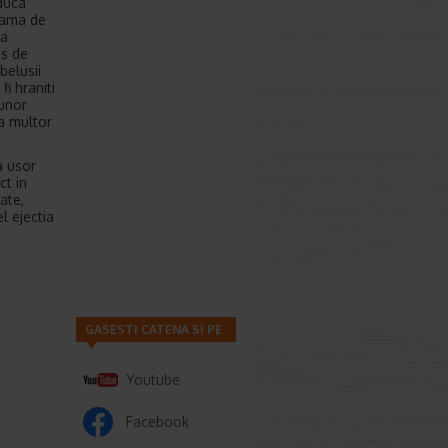
oduca
teama de
ea
es de
belusii
i hraniti
 unor
ta multor
a usor
ct in
ate,
l ejectia
GASESTI CATENA SI PE
Youtube
Facebook