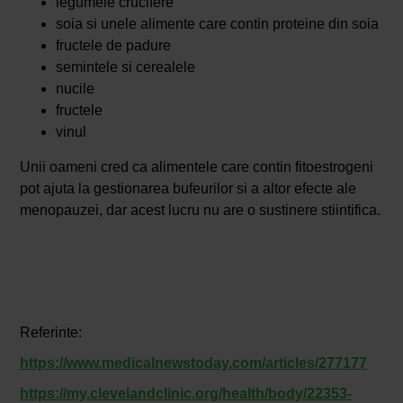
legumele crucifere
soia si unele alimente care contin proteine ​​din soia
fructele de padure
semintele si cerealele
nucile
fructele
vinul
Unii oameni cred ca alimentele care contin fitoestrogeni
pot ajuta la gestionarea bufeurilor si a altor efecte ale
menopauzei, dar acest lucru nu are o sustinere stiintifica.
Referinte:
https://www.medicalnewstoday.com/articles/277177
https://my.clevelandclinic.org/health/body/22353-