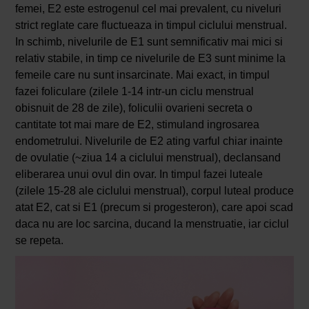
femei, E2 este estrogenul cel mai prevalent, cu niveluri
strict reglate care fluctueaza in timpul ciclului menstrual.
In schimb, nivelurile de E1 sunt semnificativ mai mici si
relativ stabile, in timp ce nivelurile de E3 sunt minime la
femeile care nu sunt insarcinate. Mai exact, in timpul
fazei foliculare (zilele 1-14 intr-un ciclu menstrual
obisnuit de 28 de zile), foliculii ovarieni secreta o
cantitate tot mai mare de E2, stimuland ingrosarea
endometrului. Nivelurile de E2 ating varful chiar inainte
de ovulatie (~ziua 14 a ciclului menstrual), declansand
eliberarea unui ovul din ovar. In timpul fazei luteale
(zilele 15-28 ale ciclului menstrual), corpul luteal produce
atat E2, cat si E1 (precum si progesteron), care apoi scad
daca nu are loc sarcina, ducand la menstruatie, iar ciclul
se repeta.