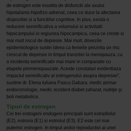
de estrogen este insotita de disfunctii ale axului
hipotalamo-hipofizo-adrenal, ceea ce duce la afectarea
dispozitiei si a functiilor cognitive. In plus, exista o
reducere semnificativa a volumului si activitatii
hipocampului in regiunea hipocampica, ceea ce creste si
mai mult riscul de depresie. Mai mult, dovezile
epidemiologice sustin ideea ca femeile prezinta un risc
crescut de depresie in timpul tranzitiei la menopauza, cu
o incidenta semnificativ mai mare in comparatie cu
etapele premenopauzale. Aceste constatari evidentiaza
impactul semnificativ al estrogenului asupra depresiei”,
sustine dr. Elena Iuliana Pascu Gabara, medic primar
endocrinologie, medic rezident diabet zaharat, nutriţie şi
boli metabolice.
Tipuri de estrogen
Cei trei estrogeni endogeni principali sunt estradiolul
(E2), estrona (E1) si estriolul (E3). E2 este cel mai
puternic estrogen. In timpul anilor reproductivi ai unei