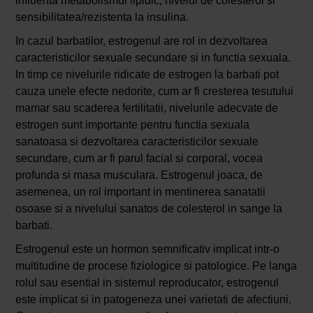
influenta metabolismul lipidic, nivelul de colesterol si
sensibilitatea/rezistenta la insulina.
In cazul barbatilor, estrogenul are rol in dezvoltarea
caracteristicilor sexuale secundare si in functia sexuala.
In timp ce nivelurile ridicate de estrogen la barbati pot
cauza unele efecte nedorite, cum ar fi cresterea tesutului
mamar sau scaderea fertilitatii, nivelurile adecvate de
estrogen sunt importante pentru functia sexuala
sanatoasa si dezvoltarea caracteristicilor sexuale
secundare, cum ar fi parul facial si corporal, vocea
profunda si masa musculara. Estrogenul joaca, de
asemenea, un rol important in mentinerea sanatatii
osoase si a nivelului sanatos de colesterol in sange la
barbati.
Estrogenul este un hormon semnificativ implicat intr-o
multitudine de procese fiziologice si patologice. Pe langa
rolul sau esential in sistemul reproducator, estrogenul
este implicat si in patogeneza unei varietati de afectiuni.