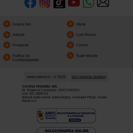
Despre Noi
Oferte
Articole
Cum Rezerv
Prospecte
Cariere
Politica De
Toate Marcile
Confidentialitate
www.catena.ro - © 2026
Vezi varianta desktop
CATENA PHARMA SRL
Nr. Registrul Comerţului: J03/2710/2023
CUI: RO 3008793
Adresă sediu social: judetul Argeş, municipiul Piteşti, strada
Banat nr.2