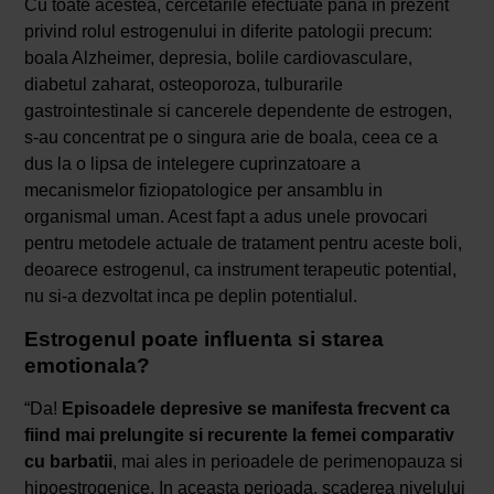
Cu toate acestea, cercetarile efectuate pana in prezent
privind rolul estrogenului in diferite patologii precum:
boala Alzheimer, depresia, bolile cardiovasculare,
diabetul zaharat, osteoporoza, tulburarile
gastrointestinale si cancerele dependente de estrogen,
s-au concentrat pe o singura arie de boala, ceea ce a
dus la o lipsa de intelegere cuprinzatoare a
mecanismelor fiziopatologice per ansamblu in
organismal uman. Acest fapt a adus unele provocari
pentru metodele actuale de tratament pentru aceste boli,
deoarece estrogenul, ca instrument terapeutic potential,
nu si-a dezvoltat inca pe deplin potentialul.
Estrogenul poate influenta si starea
emotionala?
“Da!
Episoadele depresive se manifesta frecvent ca
fiind mai prelungite si recurente la femei comparativ
cu barbatii
, mai ales in perioadele de perimenopauza si
hipoestrogenice. In aceasta perioada, scaderea nivelului