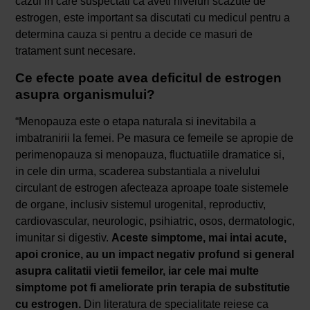
cazul in care suspectati ca aveti niveluri scazute de
estrogen, este important sa discutati cu medicul pentru a
determina cauza si pentru a decide ce masuri de
tratament sunt necesare.
Ce efecte poate avea deficitul de estrogen
asupra organismului?
“Menopauza este o etapa naturala si inevitabila a
imbatranirii la femei. Pe masura ce femeile se apropie de
perimenopauza si menopauza, fluctuatiile dramatice si,
in cele din urma, scaderea substantiala a nivelului
circulant de estrogen afecteaza aproape toate sistemele
de organe, inclusiv sistemul urogenital, reproductiv,
cardiovascular, neurologic, psihiatric, osos, dermatologic,
imunitar si digestiv.
Aceste simptome, mai intai acute,
apoi cronice, au un impact negativ profund si general
asupra calitatii vietii femeilor, iar cele mai multe
simptome pot fi ameliorate prin terapia de substitutie
cu estrogen.
Din literatura de specialitate reiese ca