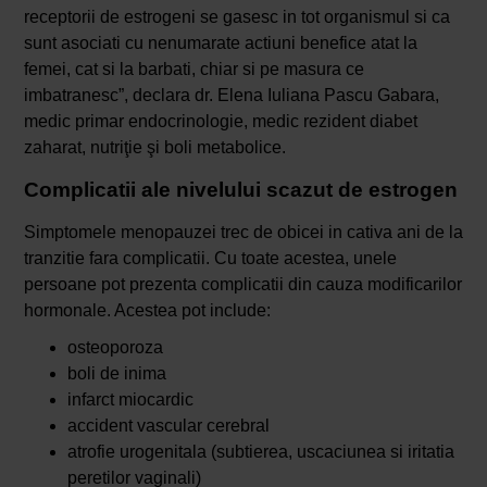
receptorii de estrogeni se gasesc in tot organismul si ca
sunt asociati cu nenumarate actiuni benefice atat la
femei, cat si la barbati, chiar si pe masura ce
imbatranesc”, declara dr. Elena Iuliana Pascu Gabara,
medic primar endocrinologie, medic rezident diabet
zaharat, nutriţie şi boli metabolice.
Complicatii ale nivelului scazut de estrogen
Simptomele menopauzei trec de obicei in cativa ani de la
tranzitie fara complicatii. Cu toate acestea, unele
persoane pot prezenta complicatii din cauza modificarilor
hormonale. Acestea pot include:
osteoporoza
boli de inima
infarct miocardic
accident vascular cerebral
atrofie urogenitala (subtierea, uscaciunea si iritatia
peretilor vaginali)