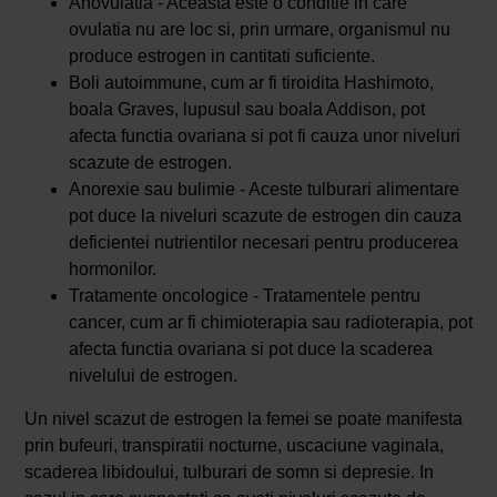
Anovulatia - Aceasta este o conditie in care
ovulatia nu are loc si, prin urmare, organismul nu
produce estrogen in cantitati suficiente.
Boli autoimmune, cum ar fi tiroidita Hashimoto,
boala Graves, lupusul sau boala Addison, pot
afecta functia ovariana si pot fi cauza unor niveluri
scazute de estrogen.
Anorexie sau bulimie - Aceste tulburari alimentare
pot duce la niveluri scazute de estrogen din cauza
deficientei nutrientilor necesari pentru producerea
hormonilor.
Tratamente oncologice - Tratamentele pentru
cancer, cum ar fi chimioterapia sau radioterapia, pot
afecta functia ovariana si pot duce la scaderea
nivelului de estrogen.
Un nivel scazut de estrogen la femei se poate manifesta
prin bufeuri, transpiratii nocturne, uscaciune vaginala,
scaderea libidoului, tulburari de somn si depresie. In