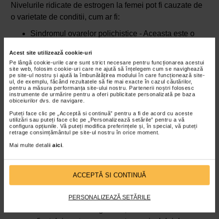
Nivelurile ridicate de estrogen la femei pot fi cauzate de
o varietate de conditii, cum ar fi:
Sindromul ovarelor polichistice - Aceasta este o
afectiune endocrina care poate cauza cresterea
Acest site utilizează cookie-uri
nivelului de estrogen din cauza dezechilibrului
Pe lângă cookie-urile care sunt strict necesare pentru funcționarea acestui
hormonal.
site web, folosim cookie-uri care ne ajută să înțelegem cum se navighează
pe site-ul nostru și ajută la îmbunătățirea modului în care funcționează site-
Tumori ovariene - Anumite tipuri de tumori ovariene
ul, de exemplu, făcând rezultatele să fie mai exacte în cazul căutărilor,
pentru a măsura performanța site-ului nostru. Partenerii noștri folosesc
pot produce estrogen, ceea ce duce la cresterea
instrumente de urmărire pentru a oferi publicitate personalizată pe baza
obiceiurilor dvs. de navigare.
nivelului acestui hormon in corp.
Puteți face clic pe „Acceptă si continuă” pentru a fi de acord cu aceste
Tratamente hormonale - Administrarea de
utilizări sau puteți face clic pe „Personalizează setările” pentru a vă
configura opțiunile. Vă puteți modifica preferințele și, în special, vă puteți
medicamente hormonale, cum ar fi terapia de
retrage consimțământul pe site-ul nostru în orice moment.
substitutie hormonala pentru menopauza, poate
Mai multe detalii
aici
.
contribui la cresterea nivelului de estrogen.
Consumul excesiv de alcool poate perturba
echilibrul hormonal si poate duce la niveluri ridicate
ACCEPTĂ SI CONTINUĂ
de estrogen.
Boli ale ficatului - Ficatul este responsabil pentru
PERSONALIZEAZĂ SETĂRILE
metabolizarea estrogenului, astfel incat orice boala