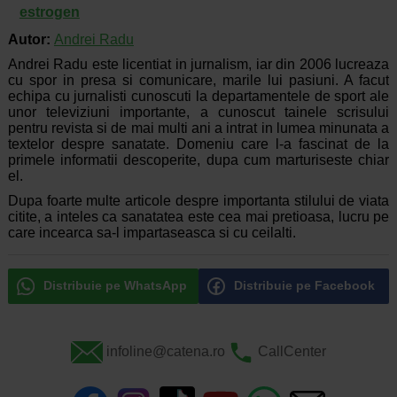
estrogen
Autor:
Andrei Radu
Andrei Radu este licentiat in jurnalism, iar din 2006 lucreaza
cu spor in presa si comunicare, marile lui pasiuni. A facut
echipa cu jurnalisti cunoscuti la departamentele de sport ale
unor televiziuni importante, a cunoscut tainele scrisului
pentru revista si de mai multi ani a intrat in lumea minunata a
textelor despre sanatate. Domeniu care l-a fascinat de la
primele informatii descoperite, dupa cum marturiseste chiar
el.
Dupa foarte multe articole despre importanta stilului de viata
citite, a inteles ca sanatatea este cea mai pretioasa, lucru pe
care incearca sa-l impartaseasca si cu ceilalti.
Distribuie pe WhatsApp
Distribuie pe Facebook
infoline@catena.ro
CallCenter