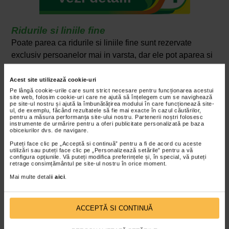
Ridurile si liniile fine
Poate parea ca ridurile si liniile fine sunt rezervate
exclusiv persoanelor mai in varsta, dar ele pot aparea si
daca nu va schimbati dieta. Colagenul, elastina si
proteinele sunt trei lucruri esentiale de care pielea
Acest site utilizează cookie-uri
Pe lângă cookie-urile care sunt strict necesare pentru funcționarea acestui
dumneavoastra are nevoie pentru a ramane neteda,
site web, folosim cookie-uri care ne ajută să înțelegem cum se navighează
supla si fara riduri. Alimentele uleioase si prajite nu ii
pe site-ul nostru și ajută la îmbunătățirea modului în care funcționează site-
ul, de exemplu, făcând rezultatele să fie mai exacte în cazul căutărilor,
asigura pielii suficiente proteine. In plus, nici expunerea
pentru a măsura performanța site-ului nostru. Partenerii noștri folosesc
instrumente de urmărire pentru a oferi publicitate personalizată pe baza
pielii la razele UV ale soarelui nu ajuta. Aceste raze
obiceiurilor dvs. de navigare.
creeaza radicali liberi care dauneaza elastinei si
Puteți face clic pe „Acceptă si continuă” pentru a fi de acord cu aceste
utilizări sau puteți face clic pe „Personalizează setările” pentru a vă
colagenului pielii, provocand astfel aparitia ridurilor si
configura opțiunile. Vă puteți modifica preferințele și, în special, vă puteți
retrage consimțământul pe site-ul nostru în orice moment.
liniilor fine.
Mai multe detalii
aici
.
De ce este importanta dieta si cum
influenteaza aceasta aparitia ridurilor?
Cel mai bun mod de a lupta impotriva radicalilor liberi si
ACCEPTĂ SI CONTINUĂ
de a elimina carbohidratii rafinati din dieta este sa