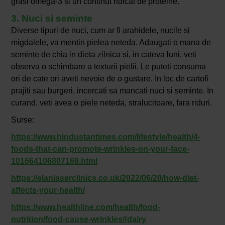
grasi omega-3 si un continut ridicat de proteine.
3. Nuci si seminte
Diverse tipuri de nuci, cum ar fi arahidele, nucile si
migdalele, va mentin pielea neteda. Adaugati o mana de
seminte de chia in dieta zilnica si, in cateva luni, veti
observa o schimbare a texturii pielii. Le puteti consuma
ori de cate ori aveti nevoie de o gustare. In loc de cartofi
prajiti sau burgeri, incercati sa mancati nuci si seminte. In
curand, veti avea o piele neteda, stralucitoare, fara riduri.
Surse:
https://www.hindustantimes.com/lifestyle/health/4-
foods-that-can-promote-wrinkles-on-your-face-
101664106807169.html
https://elanlaserclinics.co.uk/2022/06/20/how-diet-
affects-your-health/
https://www.healthline.com/health/food-
nutrition/food-cause-wrinkles#dairy