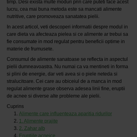
timp. Desi exista multe moduri prin care puteti face acest
lucru, cea mai buna metoda este sa mancati alimente
nutritive, care promoveaza sanatatea pielii.
In acest articol, veti descoperi informatii despre modul in
care dieta va afecteaza pielea si ce alimente ar trebui sa
fie consumate in mod regulat pentru beneficii optime in
materie de frumusete.
Consumul de alimente sanatoase se reflecta in aspectul
pielii dumneavoastra. Nu numai ca va mentineti in forma
si plini de energie, dar veti avea si o piele neteda si
stralucitoare. Cei care au obiceiul de a manca in mod
regulat alimente grase observa adesea linii fine, eruptii
de acnee si diverse alte probleme ale pielii.
Cuprins
Alimente care influenteaza aparitia ridurilor
1. Alimente prajite
2. Zahar alb
Eruptiile acneice