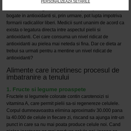
consumati alimente care contin cantitati mari de
PERSONALIZEAZĂ SETĂRILE
antioxidanti. Si legumele, si fructele proaspete sunt
bogate in antioxidanti si, prin urmare, pot lupta impotriva
formarii radicalilor liberi. Medicii sunt unanim de acord ca
exista o legatura directa intre aspectul pielii si
antioxidanti. Cei care consuma un nivel ridicat de
antioxidanti au pielea mai neteda si fina. Dar ce dieta ar
trebui sa urmati pentru a mentine un nivel ridicat de
antioxidanti?
Alimente care incetinesc procesul de
imbatranire a tenului
1. Fructe si legume proaspete
Fructele si legumele colorate contin carotenoizi si
vitamina A, care permit pielii sa-si regenereze celulele.
Corpul dumneavoastra elimina aproximativ 30.000 pana
la 40.000 de celule in fiecare zi, riscand sa ajunga intr-un
punct in care sa nu mai poata produce celule noi. Cand