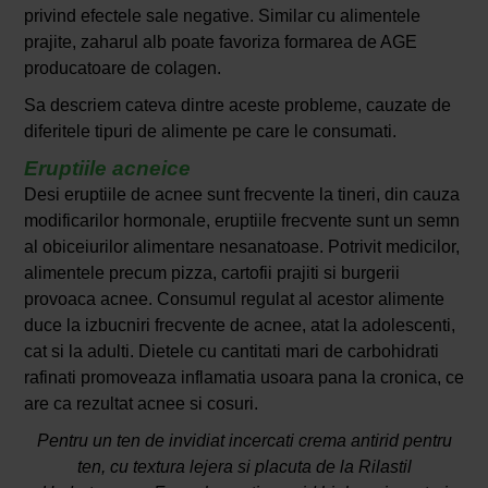
privind efectele sale negative. Similar cu alimentele
prajite, zaharul alb poate favoriza formarea de AGE
producatoare de colagen.
Sa descriem cateva dintre aceste probleme, cauzate de
diferitele tipuri de alimente pe care le consumati.
Eruptiile acneice
Desi eruptiile de acnee sunt frecvente la tineri, din cauza
modificarilor hormonale, eruptiile frecvente sunt un semn
al obiceiurilor alimentare nesanatoase. Potrivit medicilor,
alimentele precum pizza, cartofii prajiti si burgerii
provoaca acnee. Consumul regulat al acestor alimente
duce la izbucniri frecvente de acnee, atat la adolescenti,
cat si la adulti. Dietele cu cantitati mari de carbohidrati
rafinati promoveaza inflamatia usoara pana la cronica, ce
are ca rezultat acnee si cosuri.
Pentru un ten de invidiat incercati crema antirid pentru
ten, cu textura lejera si placuta de la Rilastil