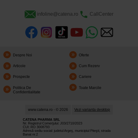
infoline@catena.ro
CallCenter
Despre Noi
Oferte
Articole
Cum Rezerv
Prospecte
Cariere
Politica De
Toate Marcile
Confidentialitate
www.catena.ro - © 2026
Vezi varianta desktop
CATENA PHARMA SRL
Nr. Registrul Comerţului: J03/2710/2023
CUI: RO 3008793
Adresă sediu social: judetul Argeş, municipiul Piteşti, strada
Banat nr.2