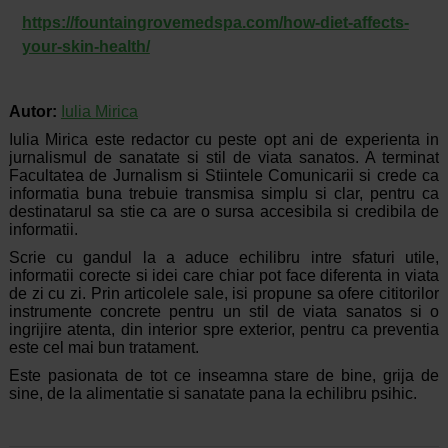
https://fountaingrovemedspa.com/how-diet-affects-
your-skin-health/
Autor:
Iulia Mirica
Iulia Mirica este redactor cu peste opt ani de experienta in
jurnalismul de sanatate si stil de viata sanatos. A terminat
Facultatea de Jurnalism si Stiintele Comunicarii si crede ca
informatia buna trebuie transmisa simplu si clar, pentru ca
destinatarul sa stie ca are o sursa accesibila si credibila de
informatii.
Scrie cu gandul la a aduce echilibru intre sfaturi utile,
informatii corecte si idei care chiar pot face diferenta in viata
de zi cu zi. Prin articolele sale, isi propune sa ofere cititorilor
instrumente concrete pentru un stil de viata sanatos si o
ingrijire atenta, din interior spre exterior, pentru ca preventia
este cel mai bun tratament.
Este pasionata de tot ce inseamna stare de bine, grija de
sine, de la alimentatie si sanatate pana la echilibru psihic.