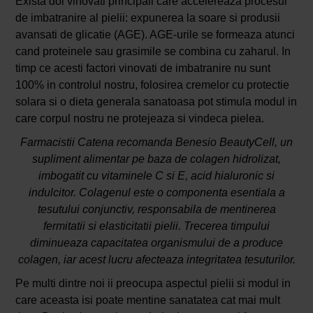
Exista doi vinovati principali care accelereaza procesul
de imbatranire al pielii: expunerea la soare si produsii
avansati de glicatie (AGE). AGE-urile se formeaza atunci
cand proteinele sau grasimile se combina cu zaharul. In
timp ce acesti factori vinovati de imbatranire nu sunt
100% in controlul nostru, folosirea cremelor cu protectie
solara si o dieta generala sanatoasa pot stimula modul in
care corpul nostru ne protejeaza si vindeca pielea.
Farmacistii Catena recomanda Benesio BeautyCell, un
supliment alimentar pe baza de colagen hidrolizat,
imbogatit cu vitaminele C si E, acid hialuronic si
indulcitor. Colagenul este o componenta esentiala a
tesutului conjunctiv, responsabila de mentinerea
fermitatii si elasticitatii pielii. Trecerea timpului
diminueaza capacitatea organismului de a produce
colagen, iar acest lucru afecteaza integritatea tesuturilor.
Pe multi dintre noi ii preocupa aspectul pielii si modul in
care aceasta isi poate mentine sanatatea cat mai mult