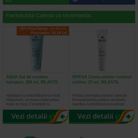
Farmacistul Catena va recomanda:
-35% Preț întreg:
54.00 Lei
Preț redus: 35.10 Lei
AQUA Gel de curatare
DIFESA Crema pentru conturul
hidratant, 200 ml, RILASTIL
ochilor, 15 ml, RILASTIL
Hidratant si reechilibrant cu Acid
Produs dermatocosmetic special
Hialuronic, cu masa moleculara
formulat pentru pielea sensibila,
mare si mica, Ceramide si…
reactiva si predispusa la alergii…