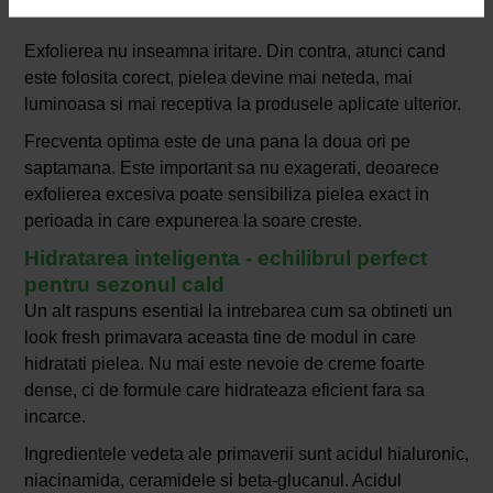
Exfolierea nu inseamna iritare. Din contra, atunci cand
este folosita corect, pielea devine mai neteda, mai
luminoasa si mai receptiva la produsele aplicate ulterior.
Frecventa optima este de una pana la doua ori pe
saptamana. Este important sa nu exagerati, deoarece
exfolierea excesiva poate sensibiliza pielea exact in
perioada in care expunerea la soare creste.
Hidratarea inteligenta - echilibrul perfect
pentru sezonul cald
Un alt raspuns esential la intrebarea cum sa obtineti un
look fresh primavara aceasta tine de modul in care
hidratati pielea. Nu mai este nevoie de creme foarte
dense, ci de formule care hidrateaza eficient fara sa
incarce.
Ingredientele vedeta ale primaverii sunt acidul hialuronic,
niacinamida, ceramidele si beta-glucanul. Acidul