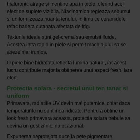
hialuronic atrage si mentine apa in piele, oferind acel
efect de suplete vizibila. Niacinamida regleaza sebumul
si uniformizeaza nuanta tenului, in timp ce ceramidele
refac bariera cutanata afectata de frig.
Texturile ideale sunt gel-crema sau emulsii fluide.
Acestea intra rapid in piele si permit machiajului sa se
aseze mai frumos.
O piele bine hidratata reflecta lumina natural, iar acest
lucru contribuie major la obtinerea unui aspect fresh, fara
efort.
Protectia solara - secretul unui ten tanar si
uniform
Primavara, radiatiile UV devin mai puternice, chiar daca
temperaturile nu sunt inca ridicate. Pentru a obtine un
look fresh primavara aceasta, protectia solara trebuie sa
devina un gest zilnic, nu ocazional.
Expunerea neprotejata duce la pete pigmentare,