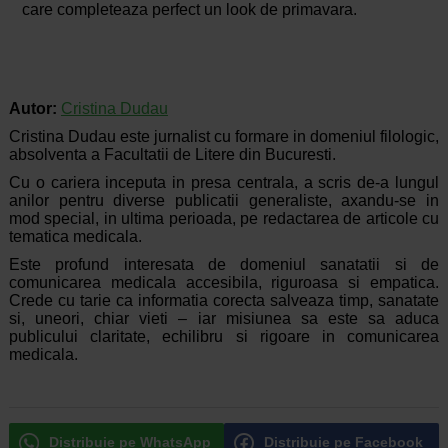
care completeaza perfect un look de primavara.
Autor:
Cristina Dudau
Cristina Dudau este jurnalist cu formare in domeniul filologic,
absolventa a Facultatii de Litere din Bucuresti.
Cu o cariera inceputa in presa centrala, a scris de-a lungul
anilor pentru diverse publicatii generaliste, axandu-se in
mod special, in ultima perioada, pe redactarea de articole cu
tematica medicala.
Este profund interesata de domeniul sanatatii si de
comunicarea medicala accesibila, riguroasa si empatica.
Crede cu tarie ca informatia corecta salveaza timp, sanatate
si, uneori, chiar vieti – iar misiunea sa este sa aduca
publicului claritate, echilibru si rigoare in comunicarea
medicala.
Distribuie pe WhatsApp
Distribuie pe Facebook