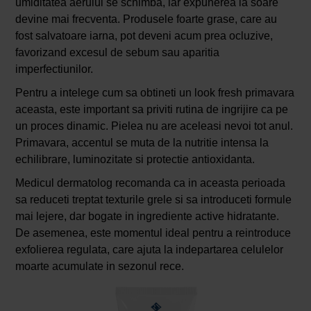
umiditatea aerului se schimba, iar expunerea la soare
devine mai frecventa. Produsele foarte grase, care au
fost salvatoare iarna, pot deveni acum prea ocluzive,
favorizand excesul de sebum sau aparitia
imperfectiunilor.
Pentru a intelege cum sa obtineti un look fresh primavara
aceasta, este important sa priviti rutina de ingrijire ca pe
un proces dinamic. Pielea nu are aceleasi nevoi tot anul.
Primavara, accentul se muta de la nutritie intensa la
echilibrare, luminozitate si protectie antioxidanta.
Medicul dermatolog recomanda ca in aceasta perioada
sa reduceti treptat texturile grele si sa introduceti formule
mai lejere, dar bogate in ingrediente active hidratante.
De asemenea, este momentul ideal pentru a reintroduce
exfolierea regulata, care ajuta la indepartarea celulelor
moarte acumulate in sezonul rece.