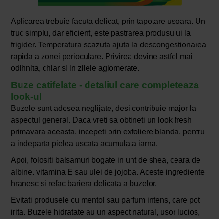
Aplicarea trebuie facuta delicat, prin tapotare usoara. Un
truc simplu, dar eficient, este pastrarea produsului la
frigider. Temperatura scazuta ajuta la descongestionarea
rapida a zonei perioculare. Privirea devine astfel mai
odihnita, chiar si in zilele aglomerate.
Buze catifelate - detaliul care completeaza
look-ul
Buzele sunt adesea neglijate, desi contribuie major la
aspectul general. Daca vreti sa obtineti un look fresh
primavara aceasta, incepeti prin exfoliere blanda, pentru
a indeparta pielea uscata acumulata iarna.
Apoi, folositi balsamuri bogate in unt de shea, ceara de
albine, vitamina E sau ulei de jojoba. Aceste ingrediente
hranesc si refac bariera delicata a buzelor.
Evitati produsele cu mentol sau parfum intens, care pot
irita. Buzele hidratate au un aspect natural, usor lucios,