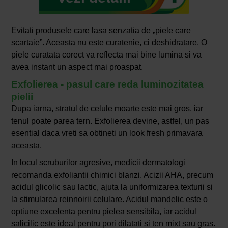
Evitati produsele care lasa senzatia de „piele care
scartaie”. Aceasta nu este curatenie, ci deshidratare. O
piele curatata corect va reflecta mai bine lumina si va
avea instant un aspect mai proaspat.
Exfolierea - pasul care reda luminozitatea
pielii
Dupa iarna, stratul de celule moarte este mai gros, iar
tenul poate parea tern. Exfolierea devine, astfel, un pas
esential daca vreti sa obtineti un look fresh primavara
aceasta.
In locul scruburilor agresive, medicii dermatologi
recomanda exfoliantii chimici blanzi. Acizii AHA, precum
acidul glicolic sau lactic, ajuta la uniformizarea texturii si
la stimularea reinnoirii celulare. Acidul mandelic este o
optiune excelenta pentru pielea sensibila, iar acidul
salicilic este ideal pentru pori dilatati si ten mixt sau gras.