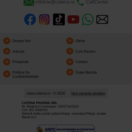
infoline@catena.ro
CallCenter
Despre Noi
Oferte
Articole
Cum Rezerv
Prospecte
Cariere
Politica De
Toate Marcile
Confidentialitate
www.catena.ro - © 2026
Vezi varianta desktop
CATENA PHARMA SRL
Nr. Registrul Comerţului: J03/2710/2023
CUI: RO 3008793
Adresă sediu social: judetul Argeş, municipiul Piteşti, strada
Banat nr.2