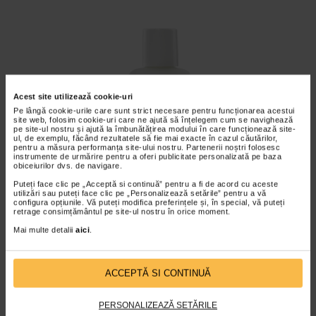
Acest site utilizează cookie-uri
Pe lângă cookie-urile care sunt strict necesare pentru funcționarea acestui
site web, folosim cookie-uri care ne ajută să înțelegem cum se navighează
pe site-ul nostru și ajută la îmbunătățirea modului în care funcționează site-
ul, de exemplu, făcând rezultatele să fie mai exacte în cazul căutărilor,
pentru a măsura performanța site-ului nostru. Partenerii noștri folosesc
instrumente de urmărire pentru a oferi publicitate personalizată pe baza
obiceiurilor dvs. de navigare.
Puteți face clic pe „Acceptă si continuă” pentru a fi de acord cu aceste
utilizări sau puteți face clic pe „Personalizează setările” pentru a vă
configura opțiunile. Vă puteți modifica preferințele și, în special, vă puteți
retrage consimțământul pe site-ul nostru în orice moment.
D-CLAR Lotiune exfolianta concentrata
Mai multe detalii
aici
.
impotriva petelor pigmentare, 100 ml,
RILASTIL
ACCEPTĂ SI CONTINUĂ
Vezi detalii
PERSONALIZEAZĂ SETĂRILE