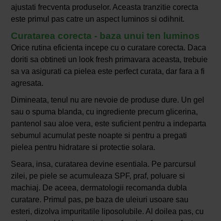
ajustati frecventa produselor. Aceasta tranzitie corecta
este primul pas catre un aspect luminos si odihnit.
Curatarea corecta - baza unui ten luminos
Orice rutina eficienta incepe cu o curatare corecta. Daca
doriti sa obtineti un look fresh primavara aceasta, trebuie
sa va asigurati ca pielea este perfect curata, dar fara a fi
agresata.
Dimineata, tenul nu are nevoie de produse dure. Un gel
sau o spuma blanda, cu ingrediente precum glicerina,
pantenol sau aloe vera, este suficient pentru a indeparta
sebumul acumulat peste noapte si pentru a pregati
pielea pentru hidratare si protectie solara.
Seara, insa, curatarea devine esentiala. Pe parcursul
zilei, pe piele se acumuleaza SPF, praf, poluare si
machiaj. De aceea, dermatologii recomanda dubla
curatare. Primul pas, pe baza de uleiuri usoare sau
esteri, dizolva impuritatile liposolubile. Al doilea pas, cu