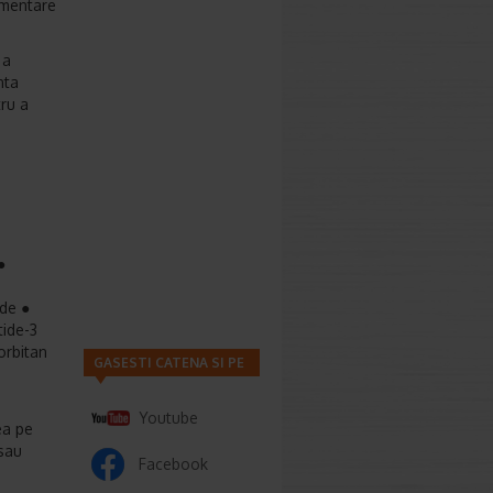
gmentare
 a
nta
ru a
●
ide ●
ide-3
orbitan
GASESTI CATENA SI PE
Youtube
ea pe
/sau
Facebook