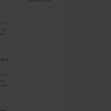
menstruatie
ie 2026
, de
lor,
cum o
ie 2026
prea
imente.
ori,