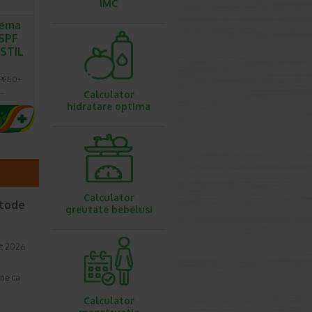
IMC
rema
SPF
ASTIL
SPF50+
a…
Calculator
hidratare optima
Calculator
etode
greutate bebelusi
t 2026
une ca
Calculator