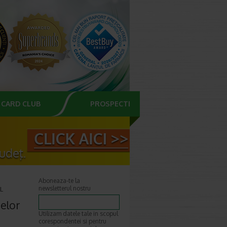
CARD CLUB
PROSPECTE
Aboneaza-te la
newsletterul nostru
L
telor
Utilizam datele tale in scopul
corespondentei si pentru