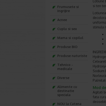
Lotiune 
si ten te
Frumusete si
ingrijire
Lotiunea
decolora
Acnee
uniforma
stimula r
Cuplu si sex
Mama si copilul
Produse BIO
INGREDIE
Produse naturiste
Hydrogen
Cetearet
Tehnico -
Hydroxye
medicale
Sodium D
Norleuci
Diverse
Palmita
Alimente cu
Mod de 
destinatie
Agitati b
speciala
fata cura
deosebit 
NOU la Catena