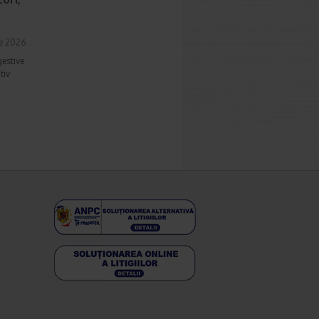
ie 2026
gestive
tiv