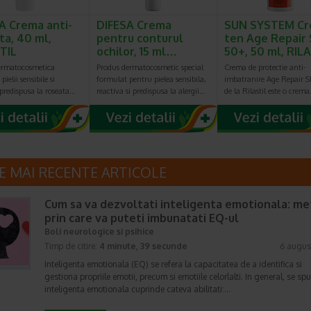
A Crema anti-
DIFESA Crema
SUN SYSTEM C
ta, 40 ml,
pentru conturul
ten Age Repair 
TIL
ochilor, 15 ml…
50+, 50 ml, RIL
ermatocosmetica
Produs dermatocosmetic special
Crema de protectie anti-
pielii sensibile si
formulat pentru pielea sensibila,
imbatranire Age Repair 
 predispusa la roseata…
reactiva si predispusa la alergii…
de la Rilastil este o crem
E MAI RECENTE ARTICOLE
Cum sa va dezvoltati inteligenta emotionala: m
prin care va puteti imbunatati EQ-ul
Boli neurologice si psihice
Timp de citire:
4 minute, 39 secunde
6 augus
Inteligenta emotionala (EQ) se refera la capacitatea de a identifica si
gestiona propriile emotii, precum si emotiile celorlalti. In general, se sp
inteligenta emotionala cuprinde cateva abilitati:…