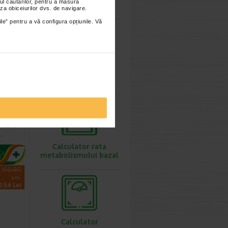
ul căutărilor, pentru a măsura
ovulatie
za obiceiurilor dvs. de navigare.
ile” pentru a vă configura opțiunile. Vă
Calculator
greutate ideala
iant
nd
in zona
…
Calculator rata
metabolismului bazal
100.80
Lei
0.56 Lei
Calculator