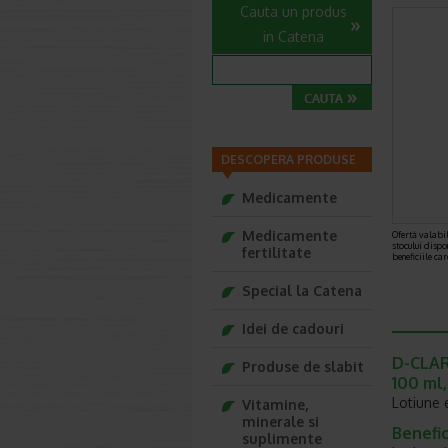
Cauta un produs
in Catena
DESCOPERA PRODUSE
Medicamente
Medicamente
Ofertă valabil
stocului dispo
fertilitate
beneficiile ca
Special la Catena
Idei de cadouri
D-CLAR
Produse de slabit
100 ml,
Lotiune 
Vitamine,
minerale si
Benefic
suplimente