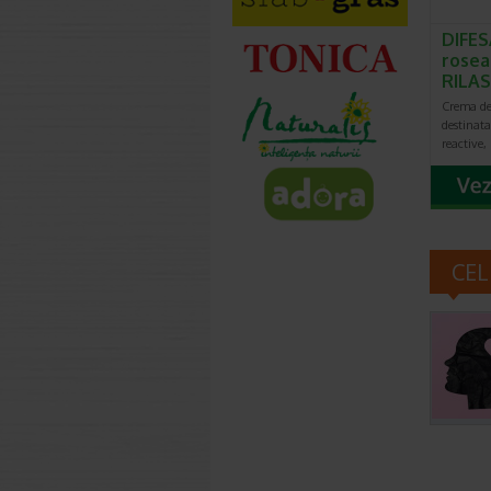
DIFES
rosea
RILAS
Crema d
destinata 
reactive,
CEL