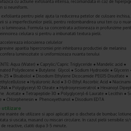
bifazica cu actiune exfolianta intensa, recomandata in caz de hiperpi
rn si neuniform.
 exfolianta pentru piele ajuta la reducerea petelor de culoare inchisa,
rii si a imperfectiunilor pielii, pentru redombandirea unui ten cu o nua
 si luminoasa. Formula sa concentrata actioneaza in profunzime pent
einnoirea celulara si pentru a imbunatati textura pielii.
accelereaza inlocuierea celulelor
previne aparitia hipercromiei prin inhinbarea productiei de melanina
confera luminozitate si uniformizeaza nuanta tenului
NTE: Aqua (Water) ● Caprylic/Capric Triglyceride ● Mandelic acid ●
ated Polydecene ● Butylene Glycol ● Sodium Hydroxide ● Glycerin 
h-25 ● Bisabolol ● Disodium Ethylene Dicocamide PEG15 Disulfate ●
thylcellulose ● Hyaluronic Acid ● 3-O-Ethyl Ascorbic Acid ● Niacinam
NA ● Polyglyceryl-10 Oleate ● Hydroxyresveratrol ● Hexanoyl Dipept
ne Acetate ● Tetrapeptide-30 ● Polyglyceryl-6 Laurate ● Lecithin ● S
te ● Chlorphenesin ● Phenoxyethanol ● Disodium EDTA
utilizare
ine inainte de utilizare si apoi aplicati pe o discheta de bumbac lotiun
tata si uscata, masand cu miscari circulare. In cazul pielii sensibile si
de reactive, clatiti dupa 3-5 minute.