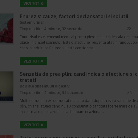
Enurezis: cauze, factori declansatori si solutii
Sistem urinar
Timp de citire:
4 minute, 32 secunde
28 iul
Enurezisul este termenul medical pentru pierderea accidentala de urina
obicei in timpul somnului. Este o afectiune frecventa atat in randul copii
cat si al adultilor. Enurezisul este considerat…
Senzatia de prea plin: cand indica o afectiune si 
tratati
Boli ale sistemului digestiv
Timp de citire:
4 minute, 55 secunde
26 iul
Multi oameni au experimentat macar o data dupa masa o senzatie de 
plin, chiar si atunci cand nu au consumat o cantitate foarte mare de al
In cele mai multe cazuri, aceasta apare ocazional…
Totul despre meteorism: cauze, factori declansat