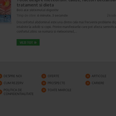
tratament si dieta
Boli ale sistemului digestiv
Timp de citire:
6 minute, 3 secunde
26 iul
Disconfortul abdominal este una dintre cele mai frecvente probleme di
intalnite la adulti si copii. Printre manifestarile care pot afecta semnifica
confortul zilnic se numara si meteorismul,…
DESPRE NOI
OFERTE
ARTICOLE
CUM REZERV
PROSPECTE
CARIERE
POLITICA DE
TOATE MARCILE
CONFIDENTIALITATE