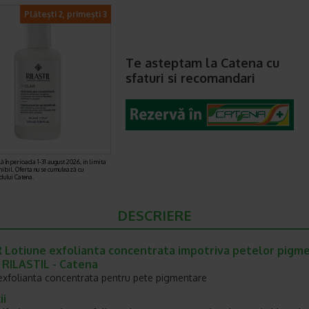
Plătești 2, primești 3
Te asteptam la Catena cu
sfaturi si recomandari
ă în perioada 1-31 august 2026, in limita
nibil. Oferta nu se cumulează cu
rdului Catena.
DESCRIERE
 Lotiune exfolianta concentrata impotriva petelor pigm
 RILASTIL - Catena
exfolianta concentrata pentru pete pigmentare
ii