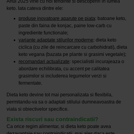
Anul 2025 vine cu noi tendinte si descoperiri in lumea
keto. Iata cateva dintre ele:
produse inovatoare aparute pe piata
: batoane keto,
paste din faina de konjac, paine low-carb cu
ingrediente functionale;
variante adaptate stilurilor moderne
: dieta keto
ciclica (cu zile de reincarcare cu carbohidrati), dieta
keto vegana (bazata pe plante si grasimi vegetale);
recomandari actualizate
: specialistii incurajeaza o
abordare echilibrata, cu accent pe calitatea
grasimilor si includerea legumelor verzi si
fermentate.
Dieta keto devine tot mai personalizata si flexibila,
permitandu-va sa o adaptati stilului dumneavoastra de
viata si obiectivelor specifice.
Exista riscuri sau contraindicatii?
Ca orice regim alimentar, si dieta keto poate avea
dezavantaje sau contraindicatii, mai ales daca este