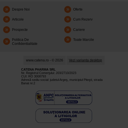
Despre Noi
Oferte
Articole
Cum Rezerv
Prospecte
Cariere
Politica De
Toate Marcile
Confidentialitate
www.catena.ro - © 2026
Vezi varianta desktop
CATENA PHARMA SRL
Nr. Registrul Comerţului: J03/2710/2023
CUI: RO 3008793
Adresă sediu social: judetul Argeş, municipiul Piteşti, strada
Banat nr.2