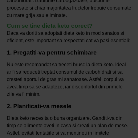
carbohidrati. Bauturile carbogazoase, dulciurile
procesate si chiar majoritatea fructelor trebuie consumate
cu mare grija sau eliminate.
Cum se tine dieta keto corect?
Daca va doriti sa adoptati dieta keto in mod sanatos si
eficient, este important sa respectati cativa pasi esentiali:
1. Pregatiti-va pentru schimbare
Nu este recomandat sa treceti brusc la dieta keto. Ideal
ar fi sa reduceti treptat consumul de carbohidrati si sa
cresteti aportul de grasimi sanatoase. Astfel, corpul va
avea timp sa se adapteze, iar disconfortul din primele
zile va fi minim.
2. Planificati-va mesele
Dieta keto necesita o buna organizare. Ganditi-va din
timp ce alimente aveti in casa si creati un plan de mese.
Astfel, evitati tentatiile si va mentineti in limitele