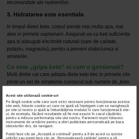
recomandate ale nutrientilor.
3. Hidratarea este esentiala
In timpul dietei keto, corpul pierde mai multa apa, mai
ales in primele saptamani. Asigurati-va ca beti suficienta
apa si adaugati electroliti naturali (sare de calitate,
potasiu, magneziu), pentru a preveni slabiciunea si
ametelile.
Ce este „gripa keto” si cum o gestionati?
Multi dintre cei care adopta dieta keto trec in primele zile
printr-un set de simptome cunoscut sub numele de „
keto
flu
” sau „gripa keto”. Printre acestea se numara:
Acest site utilizează cookie-uri
oboseala, iritabilitate, dureri de cap, dificultati de
Pe lângă cookie-urile care sunt strict necesare pentru funcționarea acestui
concentrare.
site web, folosim cookie-uri care ne ajută să înțelegem cum se navighează
pe site-ul nostru și ajută la îmbunătățirea modului în care funcționează site-
ul, de exemplu, făcând rezultatele să fie mai exacte în cazul căutărilor,
Aceste simptome sunt normale si temporare, semn ca
pentru a măsura performanța site-ului nostru. Partenerii noștri folosesc
organismul se adapteaza la noul tip de „combustibil”.
instrumente de urmărire pentru a oferi publicitate personalizată pe baza
obiceiurilor dvs. de navigare.
Pentru a le reduce, este important sa va hidratati, sa va
Puteți face clic pe „Acceptă si continuă” pentru a fi de acord cu aceste
odihniti si sa nu reduceti prea brusc aportul de
utilizări sau puteți face clic pe „Personalizează setările” pentru a vă