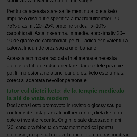
stabilizeaza nivelul zaharului din sange.
Pentru ca aceasta stare sa fie mentinuta, dieta keto
impune o distributie specifica a macronutrientilor: 70–
75% grasimi, 20–25% proteine si doar 5–10%
carbohidrati. Asta inseamna, in medie, aproximativ 20–
50 de grame de carbohidrati pe zi – adica echivalentul a
catorva linguri de orez sau a unei banane.
Aceasta schimbare radicala in alimentatie necesita
atentie, echilibru si documentare, dar efectele pozitive
pot fi impresionante atunci cand dieta keto este urmata
corect si adaptata nevoilor personale.
Istoricul dietei keto: de la terapie medicala
la stil de viata modern
Desi astazi este promovata in revistele glossy sau pe
conturile de Instagram ale influencerilor, dieta keto nu
este o inventie recenta. Originile sale dateaza din anii
’20, cand era folosita ca tratament medical pentru
epilepsie, in special in cazul copiilor care nu raspundeau