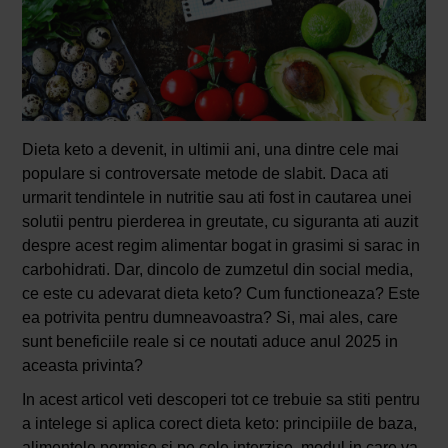
Dieta keto a devenit, in ultimii ani, una dintre cele mai
populare si controversate metode de slabit. Daca ati
urmarit tendintele in nutritie sau ati fost in cautarea unei
solutii pentru pierderea in greutate, cu siguranta ati auzit
despre acest regim alimentar bogat in grasimi si sarac in
carbohidrati. Dar, dincolo de zumzetul din social media,
ce este cu adevarat dieta keto? Cum functioneaza? Este
ea potrivita pentru dumneavoastra? Si, mai ales, care
sunt beneficiile reale si ce noutati aduce anul 2025 in
aceasta privinta?
In acest articol veti descoperi tot ce trebuie sa stiti pentru
a intelege si aplica corect dieta keto: principiile de baza,
alimentele permise si pe cele interzise, modul in care va