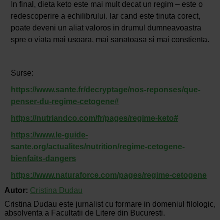
In final, dieta keto este mai mult decat un regim – este o
redescoperire a echilibrului. Iar cand este tinuta corect,
poate deveni un aliat valoros in drumul dumneavoastra
spre o viata mai usoara, mai sanatoasa si mai constienta.
Surse:
https://www.sante.fr/decryptage/nos-reponses/que-
penser-du-regime-cetogene#
https://nutriandco.com/fr/pages/regime-keto#
https://www.le-guide-
sante.org/actualites/nutrition/regime-cetogene-
bienfaits-dangers
https://www.naturaforce.com/pages/regime-cetogene
Autor:
Cristina Dudau
Cristina Dudau este jurnalist cu formare in domeniul filologic,
absolventa a Facultatii de Litere din Bucuresti.