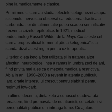
bine la medicamentele clasice.
Primii medici care au studiat efectele cetogenezei asupra
sistemului nervos au observat ca reducerea drastica a
carbohidratilor din alimentatie putea scadea semnificativ
frecventa crizelor epileptice. In 1921, medicul
endocrinolog Russell Wilder de la
Mayo Clinic
este cel
care a propus oficial termenul „dieta ketogenica” si a
standardizat acest regim pentru uz terapeutic.
Ulterior, dieta keto a fost utilizata si in tratarea altor
afectiuni neurologice, insa a ramas in umbra zeci de ani,
fiind privita mai ales ca o metoda medicala restrictiva.
Abia in anii 1990–2000 a revenit in atentia publicului
larg, gratie interesului crescut pentru slabit si pentru
regimuri low-carb.
In ultimul deceniu, dieta keto a cunoscut o adevarata
renastere, fiind promovata de nutritionisti, cercetatori si
personalitati publice din intreaga lume. Cu ajutorul