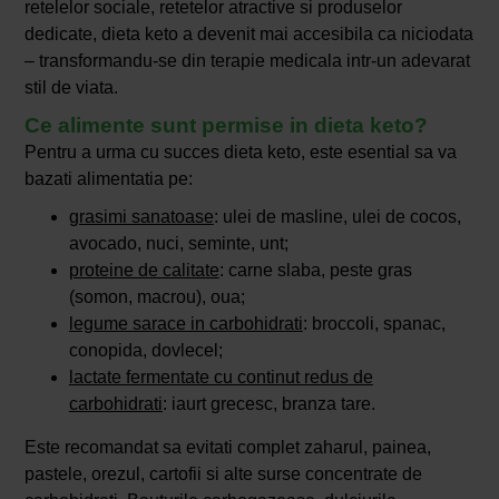
retelelor sociale, retetelor atractive si produselor
dedicate, dieta keto a devenit mai accesibila ca niciodata
– transformandu-se din terapie medicala intr-un adevarat
stil de viata.
Ce alimente sunt permise in dieta keto?
Pentru a urma cu succes dieta keto, este esential sa va
bazati alimentatia pe:
grasimi sanatoase
: ulei de masline, ulei de cocos,
avocado, nuci, seminte, unt;
proteine de calitate
: carne slaba, peste gras
(somon, macrou), oua;
legume sarace in carbohidrati
: broccoli, spanac,
conopida, dovlecel;
lactate fermentate cu continut redus de
carbohidrati
: iaurt grecesc, branza tare.
Este recomandat sa evitati complet zaharul, painea,
pastele, orezul, cartofii si alte surse concentrate de