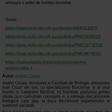
urmeaza o astfel de nutritie) excesive.
Surse:
https://www.ncbi.nlm.nih.gov/books/NBK513357/
https://pmc.ncbi.nlm.nih.gov/articles/PMC3628622/
https://pmc.ncbi.nlm.nih.gov/articles/PMC10776729/
https://pmc.ncbi.nlm.nih.gov/articles/PMC9874231/
https://radiopaedia.org/articles/necrotising-
enterocolitis-1
Autor:
Andrei Cioata
Andrei Cioata, absolvent al Facultatii de Biologie „Alexandru
Ioan Cuza” din Iasi, cu specializarea Biochimie, si al unui
master in Laborator Medical. Isi hraneste pasiunea pentru
stiinta cu o curiozitate constanta in a intelege mecanismele
biologice care stau la baza functionarii organismului si
sustinerii sanatatii.