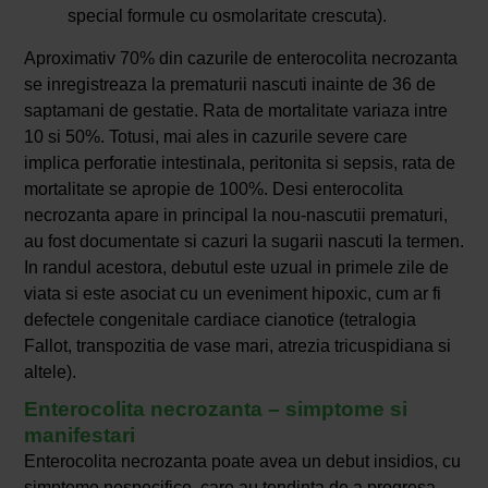
special formule cu osmolaritate crescuta).
Aproximativ 70% din cazurile de enterocolita necrozanta
se inregistreaza la prematurii nascuti inainte de 36 de
saptamani de gestatie. Rata de mortalitate variaza intre
10 si 50%. Totusi, mai ales in cazurile severe care
implica perforatie intestinala, peritonita si sepsis, rata de
mortalitate se apropie de 100%. Desi enterocolita
necrozanta apare in principal la nou-nascutii prematuri,
au fost documentate si cazuri la sugarii nascuti la termen.
In randul acestora, debutul este uzual in primele zile de
viata si este asociat cu un eveniment hipoxic, cum ar fi
defectele congenitale cardiace cianotice (tetralogia
Fallot, transpozitia de vase mari, atrezia tricuspidiana si
altele).
Enterocolita necrozanta – simptome si
manifestari
Enterocolita necrozanta poate avea un debut insidios, cu
simptome nespecifice, care au tendinta de a progresa