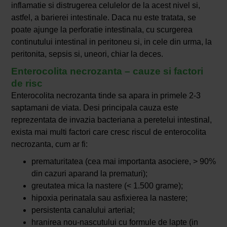
inflamatie si distrugerea celulelor de la acest nivel si,
astfel, a barierei intestinale. Daca nu este tratata, se
poate ajunge la perforatie intestinala, cu scurgerea
continutului intestinal in peritoneu si, in cele din urma, la
peritonita, sepsis si, uneori, chiar la deces.
Enterocolita necrozanta – cauze si factori
de risc
Enterocolita necrozanta tinde sa apara in primele 2-3
saptamani de viata. Desi principala cauza este
reprezentata de invazia bacteriana a peretelui intestinal,
exista mai multi factori care cresc riscul de enterocolita
necrozanta, cum ar fi:
prematuritatea (cea mai importanta asociere, > 90%
din cazuri aparand la prematuri);
greutatea mica la nastere (< 1.500 grame);
hipoxia perinatala sau asfixierea la nastere;
persistenta canalului arterial;
hranirea nou-nascutului cu formule de lapte (in