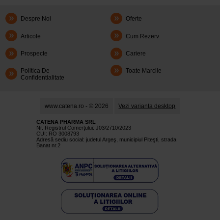
Despre Noi
Oferte
Articole
Cum Rezerv
Prospecte
Cariere
Politica De
Toate Marcile
Confidentialitate
www.catena.ro - © 2026
Vezi varianta desktop
CATENA PHARMA SRL
Nr. Registrul Comerţului: J03/2710/2023
CUI: RO 3008793
Adresă sediu social: judetul Argeş, municipiul Piteşti, strada
Banat nr.2