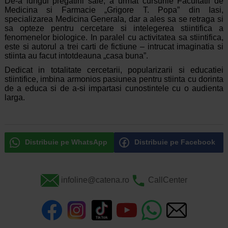
De-a lungul pregatirii sale, a urmat cursurile Facultatii de
Medicina si Farmacie „Grigore T. Popa” din Iasi,
specializarea Medicina Generala, dar a ales sa se retraga si
sa opteze pentru cercetare si intelegerea stiintifica a
fenomenelor biologice. In paralel cu activitatea sa stiintifica,
este si autorul a trei carti de fictiune – intrucat imaginatia si
stiinta au facut intotdeauna „casa buna”.
Dedicat in totalitate cercetarii, popularizarii si educatiei
stiintifice, imbina armonios pasiunea pentru stiinta cu dorinta
de a educa si de a-si impartasi cunostintele cu o audienta
larga.
Distribuie pe WhatsApp
Distribuie pe Facebook
infoline@catena.ro
CallCenter