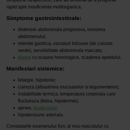
rapid spre insuficienta multiorganica.
Simptome gastrointestinale:
distensie abdominala progresiva, inrosirea
abdomenului;
retentie gastrica, varsaturi bilioase (de culoare
verde), sensibilitate abdominala marcata;
diaree
cu scaune hemoragice, scaderea apetitului.
Manifestari sistemice:
letargie, hipotonie;
cianoza (albastrirea mucoaselor si tegumentelor);
instabilitate termica, temperatura corporala care
fluctueaza (febra, hipotermie);
apnee,
bradicardie
;
hipotensiune arteriala.
Constatarile examenului fizic al nou-nascutului cu