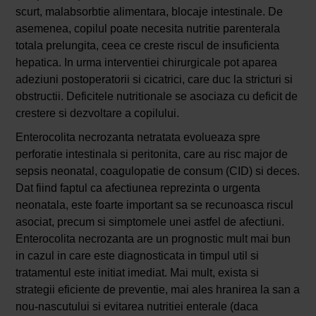
scurt, malabsorbtie alimentara, blocaje intestinale. De
asemenea, copilul poate necesita nutritie parenterala
totala prelungita, ceea ce creste riscul de insuficienta
hepatica. In urma interventiei chirurgicale pot aparea
adeziuni postoperatorii si cicatrici, care duc la stricturi si
obstructii. Deficitele nutritionale se asociaza cu deficit de
crestere si dezvoltare a copilului.
Enterocolita necrozanta netratata evolueaza spre
perforatie intestinala si peritonita, care au risc major de
sepsis neonatal, coagulopatie de consum (CID) si deces.
Dat fiind faptul ca afectiunea reprezinta o urgenta
neonatala, este foarte important sa se recunoasca riscul
asociat, precum si simptomele unei astfel de afectiuni.
Enterocolita necrozanta are un prognostic mult mai bun
in cazul in care este diagnosticata in timpul util si
tratamentul este initiat imediat. Mai mult, exista si
strategii eficiente de preventie, mai ales hranirea la san a
nou-nascutului si evitarea nutritiei enterale (daca