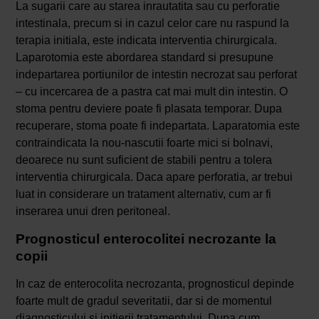
La sugarii care au starea inrautatita sau cu perforatie
intestinala, precum si in cazul celor care nu raspund la
terapia initiala, este indicata interventia chirurgicala.
Laparotomia este abordarea standard si presupune
indepartarea portiunilor de intestin necrozat sau perforat
– cu incercarea de a pastra cat mai mult din intestin. O
stoma pentru deviere poate fi plasata temporar. Dupa
recuperare, stoma poate fi indepartata. Laparatomia este
contraindicata la nou-nascutii foarte mici si bolnavi,
deoarece nu sunt suficient de stabili pentru a tolera
interventia chirurgicala. Daca apare perforatia, ar trebui
luat in considerare un tratament alternativ, cum ar fi
inserarea unui dren peritoneal.
Prognosticul enterocolitei necrozante la
copii
In caz de enterocolita necrozanta, prognosticul depinde
foarte mult de gradul severitatii, dar si de momentul
diagnosticului si initierii tratamentului. Dupa cum