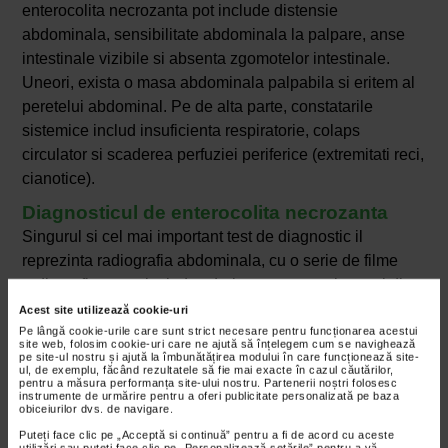
enterocolita necrozanta pot include distensie
abdominala, sensibilitate abdominala la palpare, anse
intestinale vizibile si absenta zgomotelor intestinale.
Uneori, exista o masa abdominala palpabila si eritem al
peretelui abdominal. Pe de alta parte, constatarile
sistemice includ insuficienta respiratorie, colaps
circulator si scaderea perfuziei periferice (extremitati reci,
cianotice).
Diagnosticul de enterocolita necrozanta
Singurul si cel mai important test de diagnostic il
reprezinta radiografia abdominala, cu o serie de filme
radiografice care includ vederi antero-posterioare si din
decubit lateral stang. In urma investigatiilor se pot
Acest site utilizează cookie-uri
constata ansele intestinale dilatate si pneumatoza
Pe lângă cookie-urile care sunt strict necesare pentru funcționarea acestui
site web, folosim cookie-uri care ne ajută să înțelegem cum se navighează
intestinala (patognomica pentru enterocolita), edemul
pe site-ul nostru și ajută la îmbunătățirea modului în care funcționează site-
ul, de exemplu, făcând rezultatele să fie mai exacte în cazul căutărilor,
peretelui intestinal. Pneumonatoza intestinala inseamna
pentru a măsura performanța site-ului nostru. Partenerii noștri folosesc
instrumente de urmărire pentru a oferi publicitate personalizată pe baza
de fapt vizualizarea unor cantitati mici de aer in peretele
obiceiurilor dvs. de navigare.
intestinal. Aerul liber in abdomen (adica
Puteți face clic pe „Acceptă si continuă” pentru a fi de acord cu aceste
utilizări sau puteți face clic pe „Personalizează setările” pentru a vă