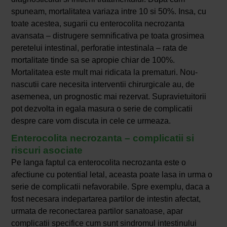
spuneam, mortalitatea variaza intre 10 si 50%. Insa, cu
toate acestea, sugarii cu enterocolita necrozanta
avansata – distrugere semnificativa pe toata grosimea
peretelui intestinal, perforatie intestinala – rata de
mortalitate tinde sa se apropie chiar de 100%.
Mortalitatea este mult mai ridicata la prematuri. Nou-
nascutii care necesita interventii chirurgicale au, de
asemenea, un prognostic mai rezervat. Supravietuitorii
pot dezvolta in egala masura o serie de complicatii
despre care vom discuta in cele ce urmeaza.
Enterocolita necrozanta – complicatii si
riscuri asociate
Pe langa faptul ca enterocolita necrozanta este o
afectiune cu potential letal, aceasta poate lasa in urma o
serie de complicatii nefavorabile. Spre exemplu, daca a
fost necesara indepartarea partilor de intestin afectat,
urmata de reconectarea partilor sanatoase, apar
complicatii specifice cum sunt sindromul intestinului