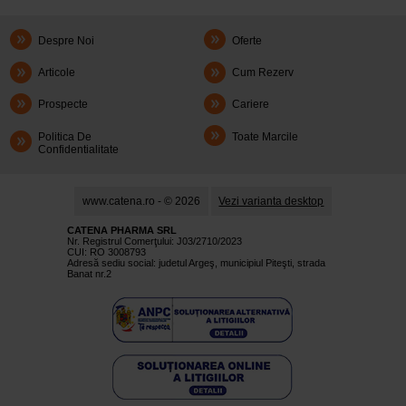
Despre Noi
Oferte
Articole
Cum Rezerv
Prospecte
Cariere
Politica De
Toate Marcile
Confidentialitate
www.catena.ro - © 2026
Vezi varianta desktop
CATENA PHARMA SRL
Nr. Registrul Comerţului: J03/2710/2023
CUI: RO 3008793
Adresă sediu social: judetul Argeş, municipiul Piteşti, strada
Banat nr.2