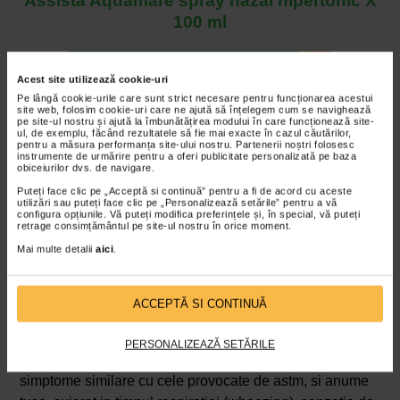
Assista Aquamare spray nazal hipertonic X
100 ml
Vezi detalii
Acest site utilizează cookie-uri
Pe lângă cookie-urile care sunt strict necesare pentru funcționarea acestui
site web, folosim cookie-uri care ne ajută să înțelegem cum se navighează
pe site-ul nostru și ajută la îmbunătățirea modului în care funcționează site-
Principalele simptome alergice primavara
ul, de exemplu, făcând rezultatele să fie mai exacte în cazul căutărilor,
pentru a măsura performanța site-ului nostru. Partenerii noștri folosesc
Acele zone ale corpului care permit intrarea polenului in
instrumente de urmărire pentru a oferi publicitate personalizată pe baza
obiceiurilor dvs. de navigare.
organism sunt, fara indoiala, cele mai afectate. Din acest
Puteți face clic pe „Acceptă si continuă” pentru a fi de acord cu aceste
motiv, printre principalele simptome se numara unele
utilizări sau puteți face clic pe „Personalizează setările” pentru a vă
configura opțiunile. Vă puteți modifica preferințele și, în special, vă puteți
precum infundarea nasului, aparitia unor secretii apoase
retrage consimțământul pe site-ul nostru în orice moment.
abundente, inrosirea mucoaselor din zona ochilor sau a
Mai multe detalii
aici
.
nasului, stranutul in salve sau aparitia unei senzatii de
mancarime in zona ochilor, a nasului sau chiar a intregii
ACCEPTĂ SI CONTINUĂ
fete.
In situatia persoanelor care s-au mai confruntat cu alergii
PERSONALIZEAZĂ SETĂRILE
si care nu le-au tratat corespunzator pot sa apara
simptome similare cu cele provocate de astm, si anume