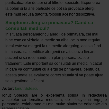
purificatoarelor de aer si al filtrelor speciale. Expunerea
la polen si la alte particule ce pot sa provoace alergii
este mult redusa datorita folosirii acestor dispozitive.
Simptome alergice primavara? Cand sa
consultati medicul?
In situatia persoanelor cu alergii de primavara, cel mai
bine este ca vizitele la medic sa aiba loc in mod regulat.
Ideal este sa mergeti la un medic alergolog, acesta fiind
in masura sa identifice alergenii ce afecteaza fiecare
pacient si sa recomande un plan personalizat de
tratament. Este important sa consultati un medic in cazul
in care va confruntati cu alergii de primavara, pentru ca
acesta poate sa evalueze corect situatia si va poate ajuta
sa o gestionati eficient.
Autor:
Ionut Solescu
Ionut Solescu are o experienta solida in redactarea
articolelor cu tematica medicala, de lifestyle si ingrijire
personala, colaborand cu mai multe platforme editoriale din
reteaua Catena.