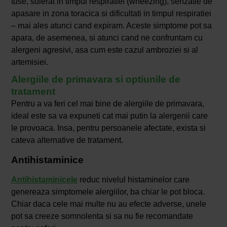
tuse, suierat in timpul respiratiei (wheezing), senzatie de
apasare in zona toracica si dificultati in timpul respiratiei
– mai ales atunci cand expiram. Aceste simptome pot sa
apara, de asemenea, si atunci cand ne confruntam cu
alergeni agresivi, asa cum este cazul ambroziei si al
artemisiei.
Alergiile de primavara si optiunile de
tratament
Pentru a va feri cel mai bine de alergiile de primavara,
ideal este sa va expuneti cat mai putin la alergenii care
le provoaca. Insa, pentru persoanele afectate, exista si
cateva alternative de tratament.
Antihistaminice
Antihistaminicele
reduc nivelul histaminelor care
genereaza simptomele alergiilor, ba chiar le pot bloca.
Chiar daca cele mai multe nu au efecte adverse, unele
pot sa creeze somnolenta si sa nu fie recomandate