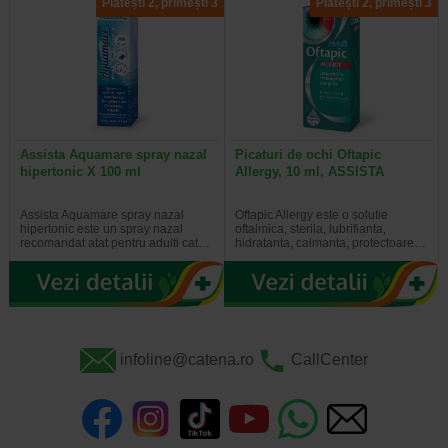
Plătești 2, primești 3
Plătești 2, primești 3
Assista Aquamare spray nazal
Picaturi de ochi Oftapic
hipertonic X 100 ml
Allergy, 10 ml, ASSISTA
Assista Aquamare spray nazal
Oftapic Allergy este o solutie
hipertonic este un spray nazal
oftalmica, sterila, lubrifianta,
recomandat atat pentru adulti cat…
hidratanta, calmanta, protectoare…
infoline@catena.ro
CallCenter