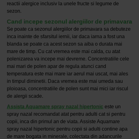
reactii alergice inclusiv la unele fructe si legume de
sezon.
Cand incepe sezonul alergiilor de primavara
Se poate ca sezonul alergiilor de primavara sa debuteze
inca inainte de sfarsitul iernii, iar daca iarna a fost una
blanda se poate ca acest sezon sa aiba o durata mai
mare de timp. Cu cat vremea este mai calda, cu atat
polenizarea va incepe mai devreme. Concentratiile cele
mai mari de polen apar de regula atunci cand
temperatura este mai mare iar aerul mai uscat, mai ales
in timpul diminetii. Daca vremea este mai umeda sau
ploioasa, concentratiile de polen sunt mai mici iar riscul
de alergii scade.
Assista Aquamare spray nazal hipertonic
este un
spray nazal recomandat atat pentru adulti cat si pentru
copii, inca din primul an de viata. Assiste Aquamare
spray nazal hipertonic pentru copii si adulti contine apa
de mare bogata in minerale, colectata din adancurile