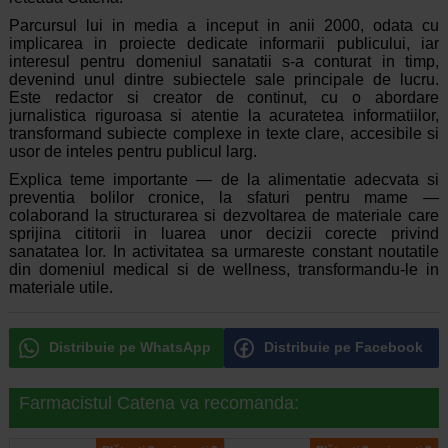
Parcursul lui in media a inceput in anii 2000, odata cu
implicarea in proiecte dedicate informarii publicului, iar
interesul pentru domeniul sanatatii s-a conturat in timp,
devenind unul dintre subiectele sale principale de lucru.
Este redactor si creator de continut, cu o abordare
jurnalistica riguroasa si atentie la acuratetea informatiilor,
transformand subiecte complexe in texte clare, accesibile si
usor de inteles pentru publicul larg.
Explica teme importante — de la alimentatie adecvata si
preventia bolilor cronice, la sfaturi pentru mame —
colaborand la structurarea si dezvoltarea de materiale care
sprijina cititorii in luarea unor decizii corecte privind
sanatatea lor. In activitatea sa urmareste constant noutatile
din domeniul medical si de wellness, transformandu-le in
materiale utile.
Distribuie pe WhatsApp
Distribuie pe Facebook
Farmacistul Catena va recomanda: