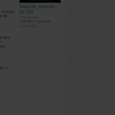
Surprize, surprize -
Ep. 257
, o boala
at de
Timp de citire:
0 minute, 0 secunde
24 iulie 2026
lergica
e
cala
lic in