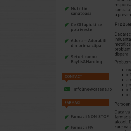
responsa
Nutritie
speciala
sanatoasa
a preven
Proble
Ce Oftapic ti se
potriveste
Deoarece
influent
Adora – Adorabili
metalica
din prima clipa
problema
dispara.
Seturi cadou
Baylis&Harding
Probleme
ra
in
CONTACT
al
po
infoline@catena.ro
in
in
FARMACII
Persoane
Daca va 
Farmacii NON-STOP
farmacis
alcool. 
care va 
Farmacii FIV