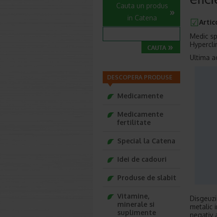
Cauta un produs
in Catena
Artic
Medic spe
Hypercli
Ultima a
DESCOPERA PRODUSE
Medicamente
Medicamente
fertilitate
Special la Catena
Idei de cadouri
Produse de slabit
Vitamine,
Disgeuzi
minerale si
metalic 
suplimente
negativ 