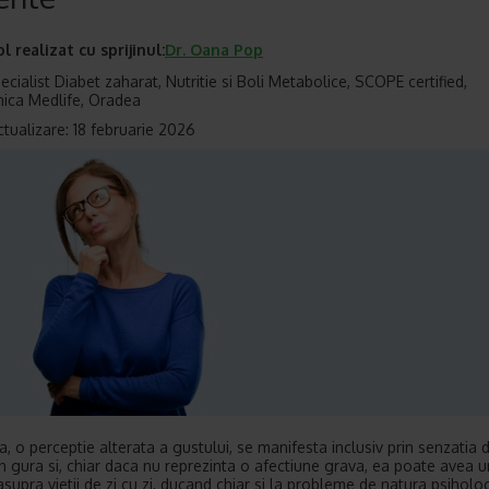
ol realizat cu sprijinul:
Dr.
Oana Pop
cialist Diabet zaharat, Nutritie si Boli Metabolice, SCOPE certified,
nica Medlife, Oradea
ctualizare: 18 februarie 2026
a, o perceptie alterata a gustului, se manifesta inclusiv prin senzatia 
in gura si, chiar daca nu reprezinta o afectiune grava, ea poate avea 
asupra vietii de zi cu zi, ducand chiar si la probleme de natura psiholo