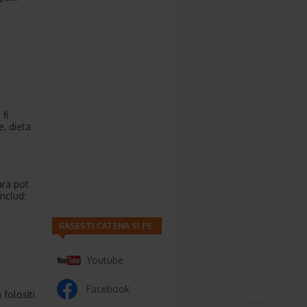
fi
e, dieta
ara pot
includ:
GASESTI CATENA SI PE
Youtube
Facebook
 folositi