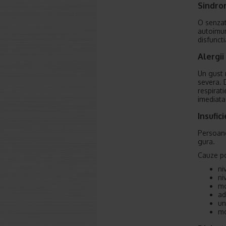
Sindro
O senzat
autoimun
disfuncti
Alergii
Un gust 
severa. 
respirat
imediata
Insufic
Persoane
gura.
Cauze po
ni
ni
mo
ad
un
mo