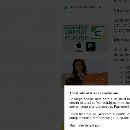
gura favo
Toate farmaciile
Sindro
Sindromu
ochilor.
gust meta
Medica
Sute de 
deoarece
comune m
An
An
Me
An
Me
Me
Acest site utilizează cookie-uri
Me
Pe lângă cookie-urile care sunt strict 
Di
nostru și ajută la îmbunătățirea modului
Me
performanța site-ului nostru. Partenerii
Pl
Puteți face clic pe „Acceptă si continuă”
Me
puteți modifica preferințele și, în spec
Me
Mai multe detalii
aici
.
Me