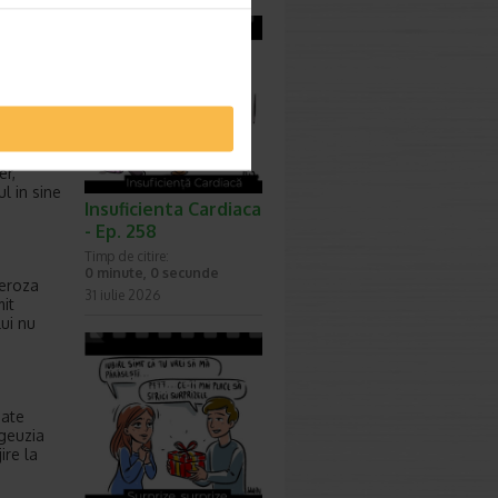
 lasa, de
u atunci
er,
l in sine
Insuficienta Cardiaca
- Ep. 258
Timp de citire:
0 minute, 0 secunde
leroza
31 iulie 2026
mit
lui nu
oate
sgeuzia
ire la