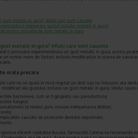
ti gust metalic in gura? Aflati care sunt cauzele
reprezinta o ingrijorare gustul metalic resimtit in gura?
ii pentru senzatia de gust metalic in gura
 gust metalic in gura? Aflati care sunt cauzele
and o persoana experimenteaza un gust metalic in gura, acesta poate 
e un numar mare de factori, inclusiv modificarilor in starea de sanatat
catie.
te orala precara
le care nu se spala in mod regulat pe dinti sau nu folosesc ata dent
 modificari ale gustului, inclusiv un gust metalic in gura. Unele cauze 
fectiile bacteriene, cum ar fi gingivita sau parodontoza;
fectiile fungice;
aumatismele la nivelul gurii, inclusiv indepartarea dintilor;
cerele;
mplicatiile cauzate de protezele dentare nepotrivite;
morile.
 igieniza eficient cavitatea bucala, farmacistii Catena va recomanda sa
Clorhexidina apa de gura. Acest produs lupta cu microorganismele