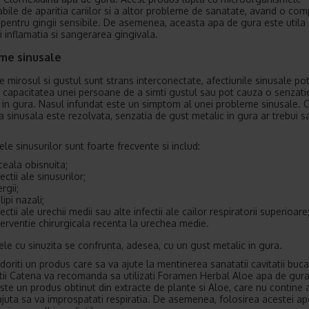
bile de aparitia cariilor si a altor probleme de sanatate, avand o com
 pentru gingii sensibile. De asemenea, aceasta apa de gura este utila 
i inflamatia si sangerarea gingivala.
me sinusale
 mirosul si gustul sunt strans interconectate, afectiunile sinusale po
a capacitatea unei persoane de a simti gustul sau pot cauza o senzati
 in gura. Nasul infundat este un simptom al unei probleme sinusale. 
 sinusala este rezolvata, senzatia de gust metalic in gura ar trebui s
le sinusurilor sunt foarte frecvente si includ:
ceala obisnuita;
fectii ale sinusurilor;
ergii;
lipi nazali;
fectii ale urechii medii sau alte infectii ale cailor respiratorii superioare
terventie chirurgicala recenta la urechea medie.
le cu sinuzita se confrunta, adesea, cu un gust metalic in gura.
doriti un produs care sa va ajute la mentinerea sanatatii cavitatii buca
tii Catena va recomanda sa utilizati Foramen Herbal Aloe apa de gura
Este un produs obtinut din extracte de plante si Aloe, care nu contine a
ajuta sa va improspatati respiratia. De asemenea, folosirea acestei a