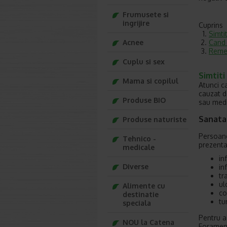
Frumusete si
ingrijire
Cuprins
Simti
Cand 
Acnee
Remed
Cuplu si sex
Simtiti
Mama si copilul
Atunci c
cauzat d
Produse BIO
sau medi
Sanata
Produse naturiste
Persoane
Tehnico -
prezenta
medicale
in
Diverse
in
tr
ul
Alimente cu
co
destinatie
tu
speciala
Pentru a
NOU la Catena
Foramen 