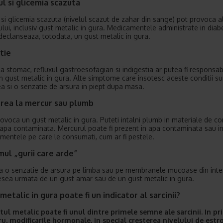
l si glicemia scazuta
 si glicemia scazuta (nivelul scazut de zahar din sange) pot provoca al
ului, inclusiv gust metalic in gura. Medicamentele administrate in diab
declanseaza, totodata, un gust metalic in gura.
tie
 la stomac, refluxul gastroesofagian si indigestia ar putea fi responsab
n gust metalic in gura. Alte simptome care insotesc aceste conditii su
a si o senzatie de arsura in piept dupa masa.
rea la mercur sau plumb
ovoca un gust metalic in gura. Puteti intalni plumb in materiale de co
n apa contaminata. Mercurul poate fi prezent in apa contaminata sau i
limentele pe care le consumati, cum ar fi pestele.
ul „gurii care arde”
 o senzatie de arsura pe limba sau pe membranele mucoase din inter
desea urmata de un gust amar sau de un gust metalic in gura.
metalic in gura poate fi un indicator al sarcinii?
tul metalic poate fi unul dintre primele semne ale sarcinii. In pr
u, modificarile hormonale, in special cresterea nivelului de estr