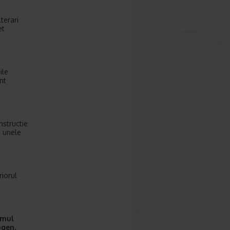
terari
et
ile
nt
nstructie
n unele
iorul
imul
ogen,