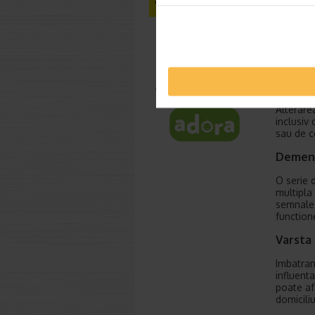
Steroizi
Vitaminel
asemenea
cand iau
Terapi
Alterare
inclusiv 
sau de co
Demen
O serie 
multipla 
semnale 
function
Varsta 
Imbatran
influent
poate afe
domiciliu