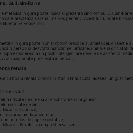
mul Guillain-Barre
ie metalica in gura poate indica si prezenta sindromului Guilain-Barre
a care afecteaza sistemul nervos periferic. Acest lucru poate fi cauz
a fibrelor nervoase mici.
metalic in gura poate fi un simptom precoce al anafilaxiei, o reactie a
Daca o persoana dezvolta mancarime, urticarie, umflare si dificultati d
ie dupa expunerea la un posibil alergen, are nevoie de asistenta medi
. Anafilaxia poate pune viata in pericol.
ienta renala
le cu boala renala cronica in stadiu final acuza, adesea, un gust meta
sibile includ:
veluri ridicate de uree si alte substante in organism;
veluri scazute de zinc;
dificari metabolice;
ministrarea medicamentelor;
 numar redus de papile gustative;
dificare a fluxului si compozitiei salivei.