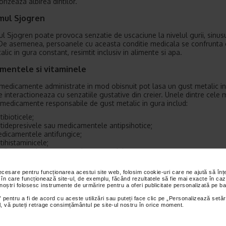
rizeaza albirea dintilor.
mul Sjogren
l Sjogren poate provoca senzatie de uscaciune la nivelul gurii, sinusur
 De asemenea, persoanele cu aceasta conditie medicala se confrunta 
lic in gura constant, resimtit inclusiv in alimente si apa.
mentele si vitaminele
medicamente administrate in mod obisnuit pot lasa un gust metalic in
 interactioneaza cu senzatiile gustative din creier. Unele dintre cele 
edicamente responsabile de gust metalic in gura includ:
tibioticele;
tidepresivele sau medicamentele antipsihotice;
dicamentele antifungice;
tihistaminicele;
dicamentele pentru tensiunea arteriala;
dicamentele pentru chimioterapie;
dicamentele pentru diabet;
necesare pentru funcționarea acestui site web, folosim cookie-uri care ne ajută să î
ureticele;
 în care funcționează site-ul, de exemplu, făcând rezultatele să fie mai exacte în caz
dicamentele pentru glaucom;
 noștri folosesc instrumente de urmărire pentru a oferi publicitate personalizată pe ba
asturii cu nicotina;
 pentru a fi de acord cu aceste utilizări sau puteți face clic pe „Personalizează setăr
dicamentele pentru osteoporoza;
ial, vă puteți retrage consimțământul pe site-ul nostru în orice moment.
dicamentele pentru radiatii;
dicamentele pentru convulsii;