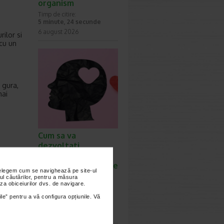
organism
Timp de citire:
5 minute, 24 secunde
6 august 2026
ilor si
cu un
 gura,
mai
Cum sa va
dezvoltati
inteligenta
emotionala: metode
nțelegem cum se navighează pe site-ul
prin care va puteti
ul căutărilor, pentru a măsura
za obiceiurilor dvs. de navigare.
imbunatati EQ-ul
Timp de citire:
ile” pentru a vă configura opțiunile. Vă
4 minute, 39 secunde
6 august 2026