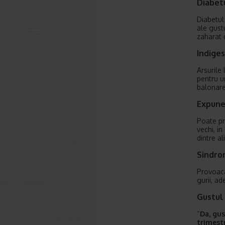
Diabetu
Diabetul
ale gust
zaharat 
Indiges
Arsurile
pentru u
balonare
Expune
Poate pr
vechi, i
dintre a
Sindrom
Provoaca
gurii, a
Gustul 
“
Da, gus
trimestr