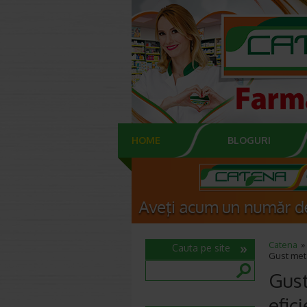
HOME
BLOGURI
Catena
Cauta pe site
Gust meta
Gust
efic