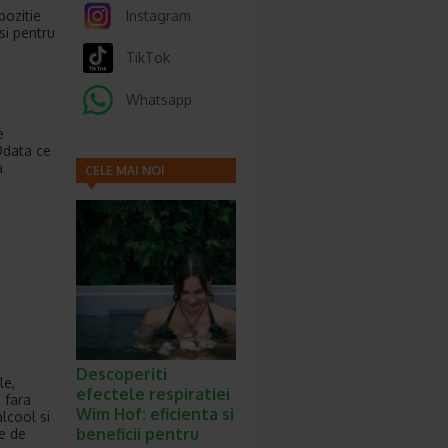
pozitie
Instagram
si pentru
TikTok
Whatsapp
t
e
Odata ce
a
CELE MAI NOI
ARTICOLE
;
Descoperiti
le,
efectele respiratiei
 fara
Wim Hof: eficienta si
lcool si
beneficii pentru
pe de