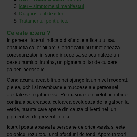
Icter – simptome si manifestari
Diagnosticul de icter
Tratamentul pentru icter
Ce este icterul?
In general, icterul indica o disfunctie a ficatului sau
obstructia cailor biliare. Cand ficatul nu functioneaza
corespunzator, in sange incepe sa se acumuleze un
deseu numit bilirubina, un pigment biliar de culoare
galben-portocalie.
Cand acumularea bilirubinei ajunge la un nivel moderat,
pielea, ochii si membranele mucoase ale persoanei
afectate se ingalbenesc. Pe masura ce nivelul bilirubinei
continua sa creasca, culoarea evolueaza de la galben la
verde, nuanta care apare din cauza biliverdinei, un
pigment verde prezent in bila.
Icterul poate aparea la persoane de orice varsta si este
de obicei rezultatul unei afectiuni de fond. Apare rareori