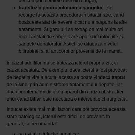
descompun celulele rosii din sange);
transfuzie pentru inlocuirea sangelui
– se
recurge la aceasta procedura in situatii rare, cand
boala este atat de severa incat nu a raspuns la alte
tratamente. Sugarului i se extrag de mai multe ori
mici cantitati de sange, care apoi sunt inlocuite cu
sangele donatorului. Astfel, se dilueaza nivelul
bilirubinei si al anticorpilor proveniti de la mama.
In cazul adultilor, nu se trateaza icterul propriu-zis, ci
cauza acestuia. De exemplu, daca icterul a fost provocat
de hepatita virala acuta, acesta se poate vindeca treptat
de la sine, prin administrarea tratamentului hepatic, iar
daca problema medicala a aparut din cauza obstructiei
unui canal biliar, este necesara o interventie chirurgicala.
Intrucat exista mai multi factori care pot provoca aceasta
stare patologica, icterul este dificil de prevenit. In
general, se recomanda:
sa evitati o infectie hepatica;