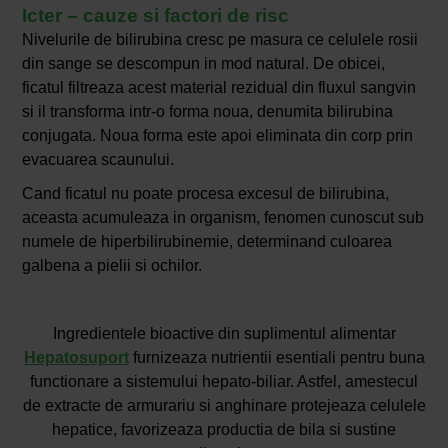
Icter – cauze si factori de risc
Nivelurile de bilirubina cresc pe masura ce celulele rosii
din sange se descompun in mod natural. De obicei,
ficatul filtreaza acest material rezidual din fluxul sangvin
si il transforma intr-o forma noua, denumita bilirubina
conjugata. Noua forma este apoi eliminata din corp prin
evacuarea scaunului.
Cand ficatul nu poate procesa excesul de bilirubina,
aceasta acumuleaza in organism, fenomen cunoscut sub
numele de hiperbilirubinemie, determinand culoarea
galbena a pielii si ochilor.
Ingredientele bioactive din suplimentul alimentar
Hepatosuport
furnizeaza nutrientii esentiali pentru buna
functionare a sistemului hepato-biliar. Astfel, amestecul
de extracte de armurariu si anghinare protejeaza celulele
hepatice, favorizeaza productia de bila si sustine