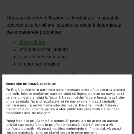
Dupa producerea bilirubinei
, icterul poate fi cauzat de
obstructia cailor biliare, situatie ce poate fi determinata
de urmatoarele probleme:
litiaza biliara
;
inflamatia vezicii biliare;
cancerul vezicii biliare;
tumora pancreatica.
Icter – simptome si manifestari
Pe langa ingalbenirea pielii si a albului ochilor, cele mai
Acest site utilizează cookie-uri
frecvente simptome ale icterului sunt mancarimea,
Pe lângă cookie-urile care sunt strict necesare pentru funcționarea acestui
site web, folosim cookie-uri care ne ajută să înțelegem cum se navighează
scaunul de culoarea argilei si urina de culoare inchisa.
pe site-ul nostru și ajută la îmbunătățirea modului în care funcționează site-
ul, de exemplu, făcând rezultatele să fie mai exacte în cazul căutărilor,
La sugari, se poate ingalbeni mai intai fata, apoi treptat si
pentru a măsura performanța site-ului nostru. Partenerii noștri folosesc
instrumente de urmărire pentru a oferi publicitate personalizată pe baza
restul corpului.
obiceiurilor dvs. de navigare.
Puteți face clic pe „Acceptă si continuă” pentru a fi de acord cu aceste
Alte simptome sunt:
utilizări sau puteți face clic pe „Personalizează setările” pentru a vă
configura opțiunile. Vă puteți modifica preferințele și, în special, vă puteți
oboseala;
retrage consimțământul pe site-ul nostru în orice moment.