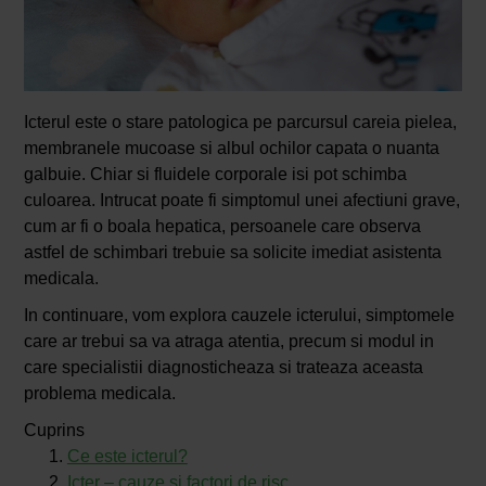
Icterul este o stare patologica pe parcursul careia pielea,
membranele mucoase si albul ochilor capata o nuanta
galbuie. Chiar si fluidele corporale isi pot schimba
culoarea. Intrucat poate fi simptomul unei afectiuni grave,
cum ar fi o boala hepatica, persoanele care observa
astfel de schimbari trebuie sa solicite imediat asistenta
medicala.
In continuare, vom explora cauzele icterului, simptomele
care ar trebui sa va atraga atentia, precum si modul in
care specialistii diagnosticheaza si trateaza aceasta
problema medicala.
Cuprins
Ce este icterul?
Icter – cauze si factori de risc