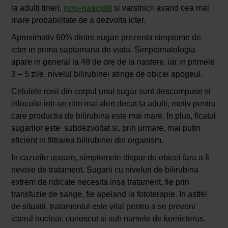
la adulti tineri,
nou-nascutii
si varstnicii avand cea mai
mare probabilitate de a dezvolta icter.
Aproximativ 60% dintre sugari prezenta simptome de
icter in prima saptamana de viata. Simptomatologia
apare in general la 48 de ore de la nastere, iar in primele
3 – 5 zile, nivelul bilirubinei atinge de obicei apogeul.
Celulele rosii din corpul unui sugar sunt descompuse si
inlocuite intr-un ritm mai alert decat la adulti, motiv pentru
care productia de bilirubina este mai mare. In plus, ficatul
sugarilor este subdezvoltat si, prin urmare, mai putin
eficient in filtrarea bilirubinei din organism.
In cazurile usoare, simptomele dispar de obicei fara a fi
nevoie de tratament. Sugarii cu niveluri de bilirubina
extrem de ridicate necesita insa tratament, fie prin
transfuzie de sange, fie apeland la fototerapie. In astfel
de situatii, tratamentul este vital pentru a se preveni
icterul nuclear, cunoscut si sub numele de kernicterus.