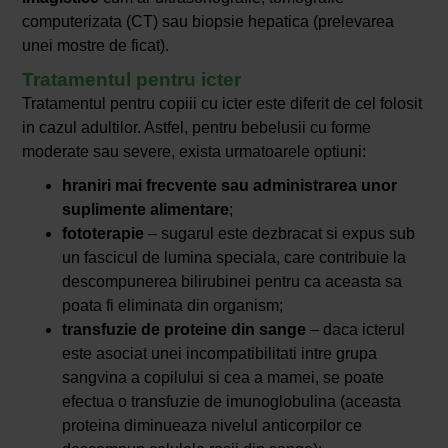
computerizata (CT) sau biopsie hepatica (prelevarea
unei mostre de ficat).
Tratamentul pentru icter
Tratamentul pentru copiii cu icter este diferit de cel folosit
in cazul adultilor. Astfel, pentru bebelusii cu forme
moderate sau severe, exista urmatoarele optiuni:
hraniri mai frecvente sau administrarea unor
suplimente alimentare
;
fototerapie
– sugarul este dezbracat si expus sub
un fascicul de lumina speciala, care contribuie la
descompunerea bilirubinei pentru ca aceasta sa
poata fi eliminata din organism;
transfuzie de proteine din sange
– daca icterul
este asociat unei incompatibilitati intre grupa
sangvina a copilului si cea a mamei, se poate
efectua o transfuzie de imunoglobulina (aceasta
proteina diminueaza nivelul anticorpilor ce