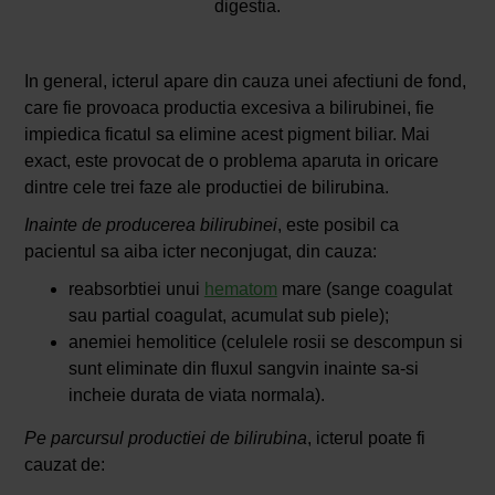
digestia.
In general, icterul apare din cauza unei afectiuni de fond,
care fie provoaca productia excesiva a bilirubinei, fie
impiedica ficatul sa elimine acest pigment biliar. Mai
exact, este provocat de o problema aparuta in oricare
dintre cele trei faze ale productiei de bilirubina.
Inainte de producerea bilirubinei
, este posibil ca
pacientul sa aiba icter neconjugat, din cauza:
reabsorbtiei unui
hematom
mare (sange coagulat
sau partial coagulat, acumulat sub piele);
anemiei hemolitice (celulele rosii se descompun si
sunt eliminate din fluxul sangvin inainte sa-si
incheie durata de viata normala).
Pe parcursul productiei de bilirubina
, icterul poate fi
cauzat de: