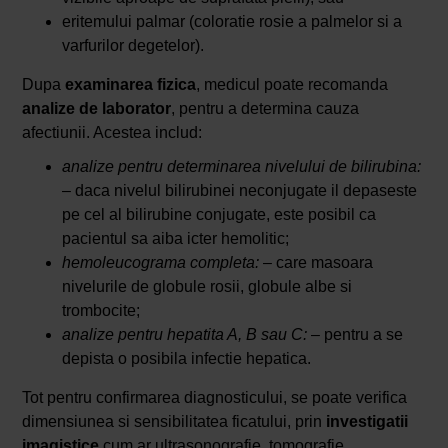
eritemului palmar (coloratie rosie a palmelor si a
varfurilor degetelor).
Dupa
examinarea fizica
, medicul poate recomanda
analize de laborator
, pentru a determina cauza
afectiunii. Acestea includ:
analize pentru determinarea nivelului de bilirubina:
– daca nivelul bilirubinei neconjugate il depaseste
pe cel al bilirubine conjugate, este posibil ca
pacientul sa aiba icter hemolitic;
hemoleucograma completa:
– care masoara
nivelurile de globule rosii, globule albe si
trombocite;
analize pentru hepatita A, B sau C:
– pentru a se
depista o posibila infectie hepatica.
Tot pentru confirmarea diagnosticului, se poate verifica
dimensiunea si sensibilitatea ficatului, prin
investigatii
imagistice
cum ar ultrasonografie, tomografie