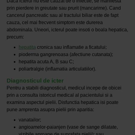
Daca icterul nu este cauzat de o infectie, se manifesta
prin pierdere in greutate sau prurit (mancarime). Cand
cancerul pancreatic sau al tractului biliar este de fapt
cauza, cel mai frecvent simptom este durerea
abdominala. Uneori, icterul poate insoti o boala hepatica,
precum:
hepatita
cronica sau inflamatie a ficatului;
pioderma gangrenoasa (afectiune cutanata);
hepatita acuta A, B sau C;
poliartralgie (inflamatia articulatiilor).
Diagnosticul de icter
Pentru a stabili diagnosticul, medicul incepe de obicei
prin a consulta istoricul medical al pacientului si a
examina aspectul pielii. Disfunctia hepatica isi poate
pune amprenta asupra pielii prin aparitia:
vanatailor;
angioamelor-paianjen (vase de sange dilatate,
vizibile aproape de suprafata pielii); sau