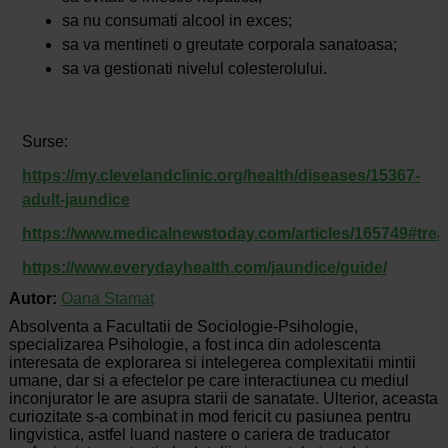
sa nu consumati alcool in exces;
sa va mentineti o greutate corporala sanatoasa;
sa va gestionati nivelul colesterolului.
Surse:
https://my.clevelandclinic.org/health/diseases/15367-
adult-jaundice
https://www.medicalnewstoday.com/articles/165749#tre
https://www.everydayhealth.com/jaundice/guide/
Autor:
Oana Stamat
Absolventa a Facultatii de Sociologie-Psihologie,
specializarea Psihologie, a fost inca din adolescenta
interesata de explorarea si intelegerea complexitatii mintii
umane, dar si a efectelor pe care interactiunea cu mediul
inconjurator le are asupra starii de sanatate. Ulterior, aceasta
curiozitate s-a combinat in mod fericit cu pasiunea pentru
lingvistica, astfel luand nastere o cariera de traducator