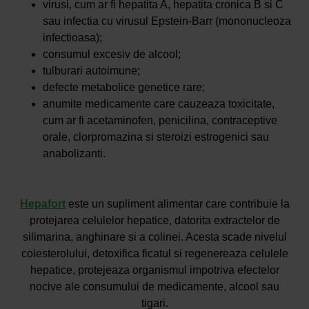
virusi, cum ar fi hepatita A, hepatita cronica B si C
sau infectia cu virusul Epstein-Barr (mononucleoza
infectioasa);
consumul excesiv de alcool;
tulburari autoimune;
defecte metabolice genetice rare;
anumite medicamente care cauzeaza toxicitate,
cum ar fi acetaminofen, penicilina, contraceptive
orale, clorpromazina si steroizi estrogenici sau
anabolizanti.
Hepafort
este un supliment alimentar care contribuie la
protejarea celulelor hepatice, datorita extractelor de
silimarina, anghinare si a colinei. Acesta scade nivelul
colesterolului, detoxifica ficatul si regenereaza celulele
hepatice, protejeaza organismul impotriva efectelor
nocive ale consumului de medicamente, alcool sau
tigari.