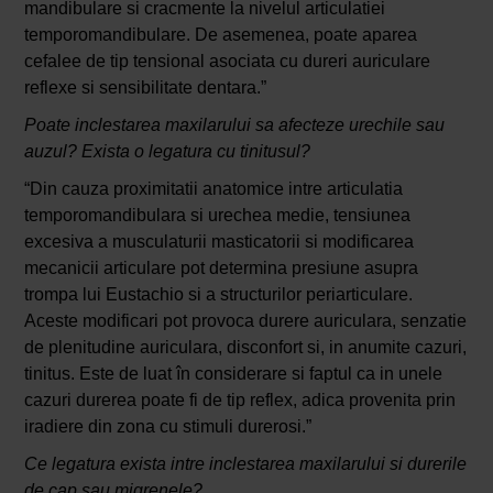
mandibulare si cracmente la nivelul articulatiei
temporomandibulare. De asemenea, poate aparea
cefalee de tip tensional asociata cu dureri auriculare
reflexe si sensibilitate dentara.”
Poate inclestarea maxilarului sa afecteze urechile sau
auzul? Exista o legatura cu tinitusul?
“Din cauza proximitatii anatomice intre articulatia
temporomandibulara si urechea medie, tensiunea
excesiva a musculaturii masticatorii si modificarea
mecanicii articulare pot determina presiune asupra
trompa lui Eustachio si a structurilor periarticulare.
Aceste modificari pot provoca durere auriculara, senzatie
de plenitudine auriculara, disconfort si, in anumite cazuri,
tinitus. Este de luat în considerare si faptul ca in unele
cazuri durerea poate fi de tip reflex, adica provenita prin
iradiere din zona cu stimuli durerosi.”
Ce legatura exista intre inclestarea maxilarului si durerile
de cap sau migrenele?