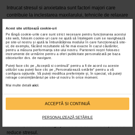
Intrucat stresul si anxietatea sunt factori majori care
contribuie la inclestarea maxilarului, tehnicile de relaxare
pot fi extrem de benefice. Meditatia, yoga si exercitiile de
Acest site utilizează cookie-uri
respiratie profunda pot ajuta la reducerea nivelului de
Pe lângă cookie-urile care sunt strict necesare pentru funcționarea acestui
stres si la relaxarea muschilor maxilarului. Crearea unei
site web, folosim cookie-uri care ne ajută să înțelegem cum se navighează
pe site-ul nostru și ajută la îmbunătățirea modului în care funcționează site-
rutine de relaxare inainte de culcare poate contribui la un
ul, de exemplu, făcând rezultatele să fie mai exacte în cazul căutărilor,
pentru a măsura performanța site-ului nostru. Partenerii noștri folosesc
somn mai odihnitor si la reducerea incidentei scrasnirii
instrumente de urmărire pentru a oferi publicitate personalizată pe baza
dintilor.
obiceiurilor dvs. de navigare.
Puteți face clic pe „Acceptă si continuă” pentru a fi de acord cu aceste
3. Terapia cognitiv-comportamentala
utilizări sau puteți face clic pe „Personalizează setările” pentru a vă
configura opțiunile. Vă puteți modifica preferințele și, în special, vă puteți
retrage consimțământul pe site-ul nostru în orice moment.
Pentru persoanele care experimenteaza inclestarea
Mai multe detalii
aici
.
maxilarului din cauza stresului psihologic,
terapia
cognitiv-comportamentala
poate oferi un cadru eficient
pentru gestionarea emotiilor si a comportamentelor
ACCEPTĂ SI CONTINUĂ
stresante. Aceasta terapie poate ajuta la identificarea
gandurilor si comportamentelor care contribuie la
PERSONALIZEAZĂ SETĂRILE
bruxism, oferind strategii pentru a le schimba si pentru a
reduce stresul.