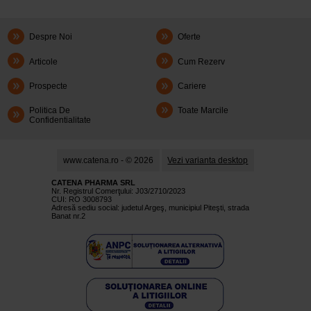
Despre Noi
Oferte
Articole
Cum Rezerv
Prospecte
Cariere
Politica De
Toate Marcile
Confidentialitate
www.catena.ro - © 2026
Vezi varianta desktop
CATENA PHARMA SRL
Nr. Registrul Comerţului: J03/2710/2023
CUI: RO 3008793
Adresă sediu social: judetul Argeş, municipiul Piteşti, strada
Banat nr.2