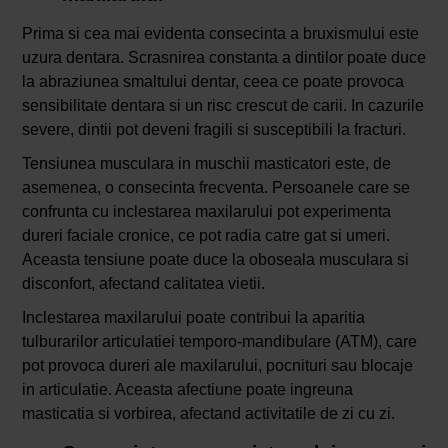
Prima si cea mai evidenta consecinta a bruxismului este
uzura dentara. Scrasnirea constanta a dintilor poate duce
la abraziunea smaltului dentar, ceea ce poate provoca
sensibilitate dentara si un risc crescut de carii. In cazurile
severe, dintii pot deveni fragili si susceptibili la fracturi.
Tensiunea musculara in muschii masticatori este, de
asemenea, o consecinta frecventa. Persoanele care se
confrunta cu inclestarea maxilarului pot experimenta
dureri faciale cronice, ce pot radia catre gat si umeri.
Aceasta tensiune poate duce la oboseala musculara si
disconfort, afectand calitatea vietii.
Inclestarea maxilarului poate contribui la aparitia
tulburarilor articulatiei temporo-mandibulare (ATM), care
pot provoca dureri ale maxilarului, pocnituri sau blocaje
in articulatie. Aceasta afectiune poate ingreuna
masticatia si vorbirea, afectand activitatile de zi cu zi.