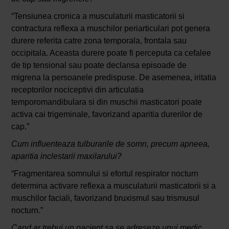
“Tensiunea cronica a musculaturii masticatorii si
contractura reflexa a muschilor periarticulari pot genera
durere referita catre zona temporala, frontala sau
occipitala. Aceasta durere poate fi perceputa ca cefalee
de tip tensional sau poate declansa episoade de
migrena la persoanele predispuse. De asemenea, iritatia
receptorilor nociceptivi din articulatia
temporomandibulara si din muschii masticatori poate
activa cai trigeminale, favorizand aparitia durerilor de
cap.”
Cum influenteaza tulburarile de somn, precum apneea,
aparitia inclestarii maxilarului?
“Fragmentarea somnului si efortul respirator nocturn
determina activare reflexa a musculaturii masticatorii si a
muschilor faciali, favorizand bruxismul sau trismusul
nocturn.”
Cand ar trebui un pacient sa se adreseze unui medic