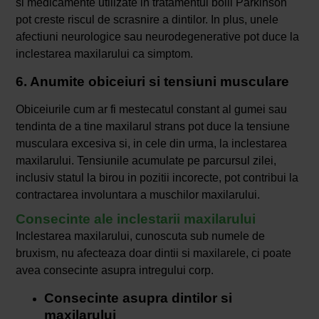
si medicamente utilizate in tratamentul bolii Parkinson
pot creste riscul de scrasnire a dintilor. In plus, unele
afectiuni neurologice sau neurodegenerative pot duce la
inclestarea maxilarului ca simptom.
6. Anumite obiceiuri si tensiuni musculare
Obiceiurile cum ar fi mestecatul constant al gumei sau
tendinta de a tine maxilarul strans pot duce la tensiune
musculara excesiva si, in cele din urma, la inclestarea
maxilarului. Tensiunile acumulate pe parcursul zilei,
inclusiv statul la birou in pozitii incorecte, pot contribui la
contractarea involuntara a muschilor maxilarului.
Consecinte ale inclestarii maxilarului
Inclestarea maxilarului, cunoscuta sub numele de
bruxism, nu afecteaza doar dintii si maxilarele, ci poate
avea consecinte asupra intregului corp.
Consecinte asupra dintilor si
maxilarului