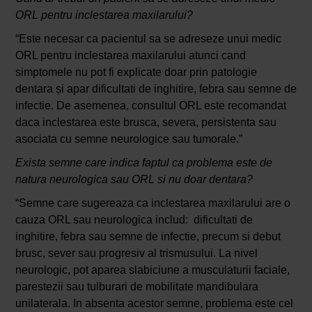
ORL pentru inclestarea maxilarului?
“Este necesar ca pacientul sa se adreseze unui medic
ORL pentru inclestarea maxilarului atunci cand
simptomele nu pot fi explicate doar prin patologie
dentara și apar dificultati de inghitire, febra sau semne de
infectie. De asemenea, consultul ORL este recomandat
daca inclestarea este brusca, severa, persistenta sau
asociata cu semne neurologice sau tumorale.”
Exista semne care indica faptul ca problema este de
natura neurologica sau ORL si nu doar dentara?
“Semne care sugereaza ca inclestarea maxilarului are o
cauza ORL sau neurologica includ: dificultati de
inghitire, febra sau semne de infectie, precum si debut
brusc, sever sau progresiv al trismusului. La nivel
neurologic, pot aparea slabiciune a musculaturii faciale,
parestezii sau tulburari de mobilitate mandibulara
unilaterala. In absenta acestor semne, problema este cel