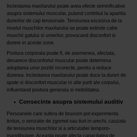
Inclestarea maxilarului poate avea efecte semnificative
asupra sistemului muscular, putand contribui la aparitia
durerilor de cap tensionale. Tensiunea excesiva de la
nivelul muschilor maxilarului se poate extinde catre
muschii gatului si umerilor, provocand disconfort si
durere in aceste zone.
Postura corporala poate fi, de asemenea, afectata,
deoarece disconfortul muscular poate determina
adoptarea unor pozitii incorecte, pentru a reduce
durerea. Inclestarea maxilarului poate duce la dureri de
spate si disconfort muscular in alte parti ale corpului,
influentand postura generala si mobilitatea.
Consecinte asupra sistemului auditiv
Persoanele care sufera de bruxism pot experimenta
tinitus, o senzatie de zgomot sau tiuit in urechi, cauzata
de tensiunea muschilor si a articulatiei temporo-
mandibulare. Aceasta poate afecta capacitatea de