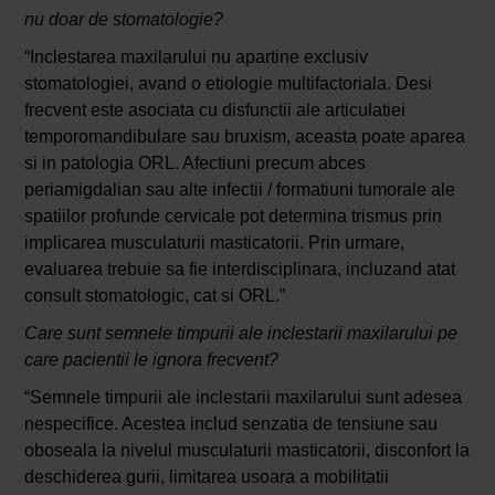
nu doar de stomatologie?
“Inclestarea maxilarului nu apartine exclusiv
stomatologiei, avand o etiologie multifactoriala. Desi
frecvent este asociata cu disfunctii ale articulatiei
temporomandibulare sau bruxism, aceasta poate aparea
si in patologia ORL. Afectiuni precum abces
periamigdalian sau alte infectii / formatiuni tumorale ale
spatiilor profunde cervicale pot determina trismus prin
implicarea musculaturii masticatorii. Prin urmare,
evaluarea trebuie sa fie interdisciplinara, incluzand atat
consult stomatologic, cat si ORL.”
Care sunt semnele timpurii ale inclestarii maxilarului pe
care pacientii le ignora frecvent?
“Semnele timpurii ale inclestarii maxilarului sunt adesea
nespecifice. Acestea includ senzatia de tensiune sau
oboseala la nivelul musculaturii masticatorii, disconfort la
deschiderea gurii, limitarea usoara a mobilitatii