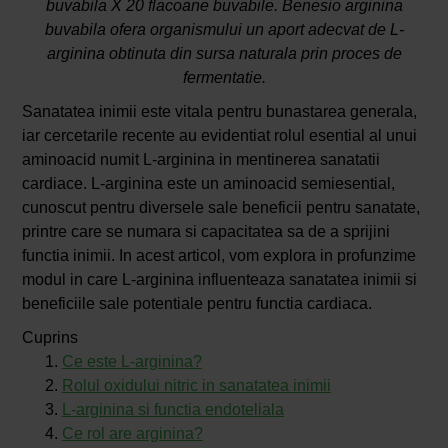
buvabila X 20 flacoane buvabile. Benesio arginina
buvabila ofera organismului un aport adecvat de L-
arginina obtinuta din sursa naturala prin proces de
fermentatie.
Sanatatea inimii este vitala pentru bunastarea generala,
iar cercetarile recente au evidentiat rolul esential al unui
aminoacid numit L-arginina in mentinerea sanatatii
cardiace. L-arginina este un aminoacid semiesential,
cunoscut pentru diversele sale beneficii pentru sanatate,
printre care se numara si capacitatea sa de a sprijini
functia inimii. In acest articol, vom explora in profunzime
modul in care L-arginina influenteaza sanatatea inimii si
beneficiile sale potentiale pentru functia cardiaca.
Cuprins
Ce este L-arginina?
Rolul oxidului nitric in sanatatea inimii
L-arginina si functia endoteliala
Ce rol are arginina?