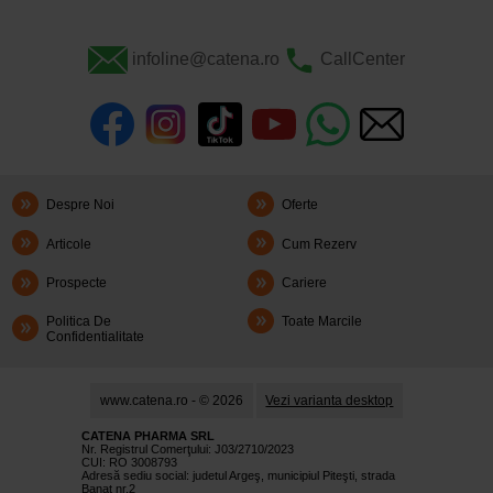
infoline@catena.ro
CallCenter
Despre Noi
Oferte
Articole
Cum Rezerv
Prospecte
Cariere
Politica De
Toate Marcile
Confidentialitate
www.catena.ro - © 2026
Vezi varianta desktop
CATENA PHARMA SRL
Nr. Registrul Comerţului: J03/2710/2023
CUI: RO 3008793
Adresă sediu social: judetul Argeş, municipiul Piteşti, strada
Banat nr.2