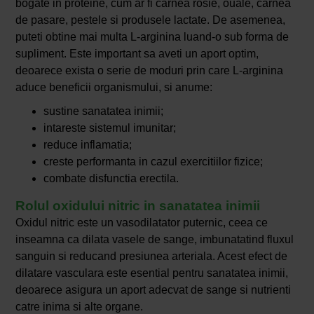
bogate in proteine, cum ar fi carnea rosie, ouale, carnea
de pasare, pestele si produsele lactate. De asemenea,
puteti obtine mai multa L-arginina luand-o sub forma de
supliment. Este important sa aveti un aport optim,
deoarece exista o serie de moduri prin care L-arginina
aduce beneficii organismului, si anume:
sustine sanatatea inimii;
intareste sistemul imunitar;
reduce inflamatia;
creste performanta in cazul exercitiilor fizice;
combate disfunctia erectila.
Rolul oxidului nitric in sanatatea inimii
Oxidul nitric este un vasodilatator puternic, ceea ce
inseamna ca dilata vasele de sange, imbunatatind fluxul
sanguin si reducand presiunea arteriala. Acest efect de
dilatare vasculara este esential pentru sanatatea inimii,
deoarece asigura un aport adecvat de sange si nutrienti
catre inima si alte organe.