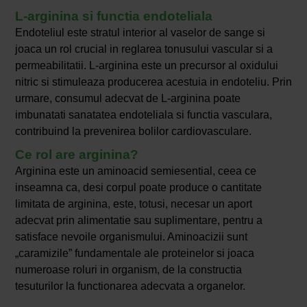
L-arginina si functia endoteliala
Endoteliul este stratul interior al vaselor de sange si
joaca un rol crucial in reglarea tonusului vascular si a
permeabilitatii. L-arginina este un precursor al oxidului
nitric si stimuleaza producerea acestuia in endoteliu. Prin
urmare, consumul adecvat de L-arginina poate
imbunatati sanatatea endoteliala si functia vasculara,
contribuind la prevenirea bolilor cardiovasculare.
Ce rol are arginina?
Arginina este un aminoacid semiesential, ceea ce
inseamna ca, desi corpul poate produce o cantitate
limitata de arginina, este, totusi, necesar un aport
adecvat prin alimentatie sau suplimentare, pentru a
satisface nevoile organismului. Aminoacizii sunt
„caramizile” fundamentale ale proteinelor si joaca
numeroase roluri in organism, de la constructia
tesuturilor la functionarea adecvata a organelor.