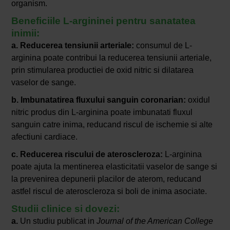
organism.
Beneficiile L-argininei pentru sanatatea
inimii:
a. Reducerea tensiunii arteriale:
consumul de L-
arginina poate contribui la reducerea tensiunii arteriale,
prin stimularea productiei de oxid nitric si dilatarea
vaselor de sange.
b. Imbunatatirea fluxului sanguin coronarian:
oxidul
nitric produs din L-arginina poate imbunatati fluxul
sanguin catre inima, reducand riscul de ischemie si alte
afectiuni cardiace.
c. Reducerea riscului de ateroscleroza:
L-arginina
poate ajuta la mentinerea elasticitatii vaselor de sange si
la prevenirea depunerii placilor de aterom, reducand
astfel riscul de ateroscleroza si boli de inima asociate.
Studii clinice si dovezi:
a.
Un studiu publicat in
Journal of the American College