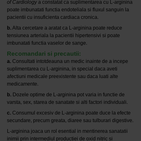
of Cardiology
a constatat ca suplimentarea cu L-arginina
poate imbunatati functia endoteliala si fluxul sanguin la
pacientii cu insuficienta cardiaca cronica.
b.
Alta cercetare a aratat ca L-arginina poate reduce
tensiunea arteriala la pacientii hipertensivi si poate
imbunatati functia vaselor de sange.
Recomandari si precautii:
a.
Consultati intotdeauna un medic inainte de a incepe
suplimentarea cu L-arginina, in special daca aveti
afectiuni medicale preexistente sau daca luati alte
medicamente.
b.
Dozele optime de L-arginina pot varia in functie de
varsta, sex, starea de sanatate si alti factori individuali.
c.
Consumul excesiv de L-arginina poate duce la efecte
secundare, precum greata, diaree sau tulburari digestive.
L-arginina joaca un rol esential in mentinerea sanatatii
inimii prin intermediul productiei de oxid nitric si