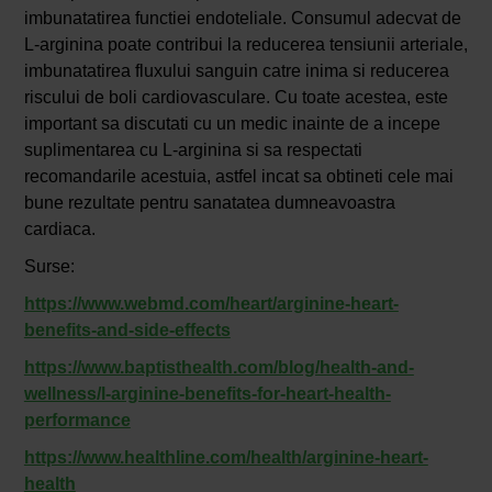
imbunatatirea functiei endoteliale. Consumul adecvat de
L-arginina poate contribui la reducerea tensiunii arteriale,
imbunatatirea fluxului sanguin catre inima si reducerea
riscului de boli cardiovasculare. Cu toate acestea, este
important sa discutati cu un medic inainte de a incepe
suplimentarea cu L-arginina si sa respectati
recomandarile acestuia, astfel incat sa obtineti cele mai
bune rezultate pentru sanatatea dumneavoastra
cardiaca.
Surse:
https://www.webmd.com/heart/arginine-heart-
benefits-and-side-effects
https://www.baptisthealth.com/blog/health-and-
wellness/l-arginine-benefits-for-heart-health-
performance
https://www.healthline.com/health/arginine-heart-
health