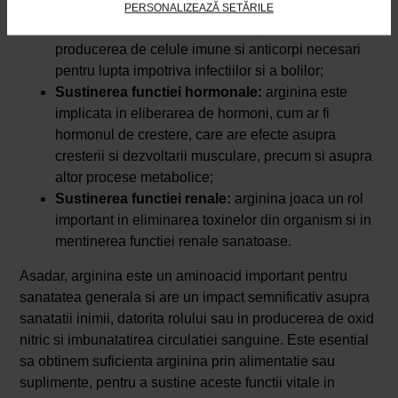
inclusiv arginina, sunt esentiali pentru functionarea
PERSONALIZEAZĂ SETĂRILE
adecvata a sistemului imunitar, ajutand la
producerea de celule imune si anticorpi necesari
pentru lupta impotriva infectiilor si a bolilor;
Sustinerea functiei hormonale:
arginina este
implicata in eliberarea de hormoni, cum ar fi
hormonul de crestere, care are efecte asupra
cresterii si dezvoltarii musculare, precum si asupra
altor procese metabolice;
Sustinerea functiei renale:
arginina joaca un rol
important in eliminarea toxinelor din organism si in
mentinerea functiei renale sanatoase.
Asadar, arginina este un aminoacid important pentru
sanatatea generala si are un impact semnificativ asupra
sanatatii inimii, datorita rolului sau in producerea de oxid
nitric si imbunatatirea circulatiei sanguine. Este esential
sa obtinem suficienta arginina prin alimentatie sau
suplimente, pentru a sustine aceste functii vitale in