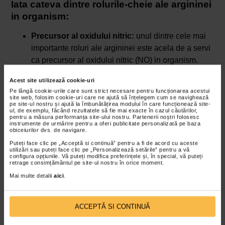
Iata cateva dintre rolurile-cheie ale argininei
in organism:
Precursor al oxidului nitric:
unul dintre cele mai
importante roluri ale argininei este acela de a servi
ca precursor al oxidului nitric (NO) in organism.
Oxidul nitric este un compus chimic crucial pentru
Acest site utilizează cookie-uri
sanatatea cardiovasculara, deoarece actioneaza
Pe lângă cookie-urile care sunt strict necesare pentru funcționarea acestui
ca un vasodilatator, adica relaxeaza si dilata vasele
site web, folosim cookie-uri care ne ajută să înțelegem cum se navighează
pe site-ul nostru și ajută la îmbunătățirea modului în care funcționează site-
de sange, crescand astfel fluxul sanguin si
ul, de exemplu, făcând rezultatele să fie mai exacte în cazul căutărilor,
pentru a măsura performanța site-ului nostru. Partenerii noștri folosesc
reducand presiunea arteriala. Aceasta
instrumente de urmărire pentru a oferi publicitate personalizată pe baza
obiceiurilor dvs. de navigare.
imbunatateste circulatia sangelui si asigura un
Puteți face clic pe „Acceptă si continuă” pentru a fi de acord cu aceste
aport adecvat de oxigen si nutrienti catre toate
utilizări sau puteți face clic pe „Personalizează setările” pentru a vă
partile corpului, inclusiv catre inima.
configura opțiunile. Vă puteți modifica preferințele și, în special, vă puteți
retrage consimțământul pe site-ul nostru în orice moment.
Implicat in metabolism:
arginina are si roluri in
Mai multe detalii
aici
.
metabolismul proteinelor, ajutand la sinteza
proteinelor musculare si la recuperarea dupa
exercitii intense sau dupa leziuni;
ACCEPTĂ SI CONTINUĂ
Sustinerea functiei imunitare:
aminoacizii,