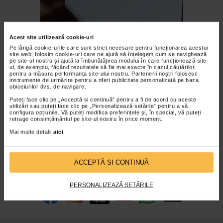
Acest site utilizează cookie-uri
Pe lângă cookie-urile care sunt strict necesare pentru funcționarea acestui
site web, folosim cookie-uri care ne ajută să înțelegem cum se navighează
pe site-ul nostru și ajută la îmbunătățirea modului în care funcționează site-
ul, de exemplu, făcând rezultatele să fie mai exacte în cazul căutărilor,
pentru a măsura performanța site-ului nostru. Partenerii noștri folosesc
instrumente de urmărire pentru a oferi publicitate personalizată pe baza
obiceiurilor dvs. de navigare.
Puteți face clic pe „Acceptă si continuă” pentru a fi de acord cu aceste
utilizări sau puteți face clic pe „Personalizează setările” pentru a vă
configura opțiunile. Vă puteți modifica preferințele și, în special, vă puteți
retrage consimțământul pe site-ul nostru în orice moment.
Distribuie pe WhatsApp
Distribuie pe Facebook
Mai multe detalii
aici
.
ACCEPTĂ SI CONTINUĂ
infoline@catena.ro
CallCenter
PERSONALIZEAZĂ SETĂRILE