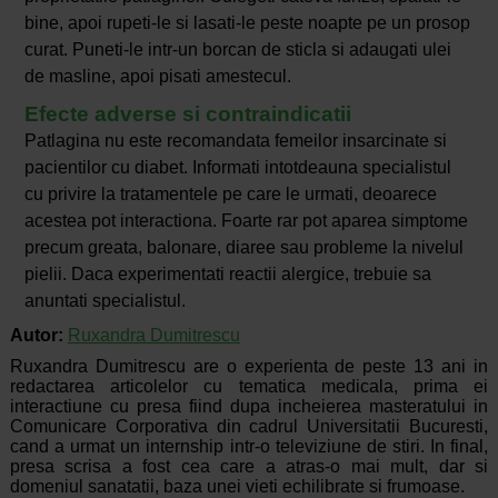
bine, apoi rupeti-le si lasati-le peste noapte pe un prosop
curat. Puneti-le intr-un borcan de sticla si adaugati ulei
de masline, apoi pisati amestecul.
Efecte adverse si contraindicatii
Patlagina nu este recomandata femeilor insarcinate si
pacientilor cu diabet. Informati intotdeauna specialistul
cu privire la tratamentele pe care le urmati, deoarece
acestea pot interactiona. Foarte rar pot aparea simptome
precum greata, balonare, diaree sau probleme la nivelul
pielii. Daca experimentati reactii alergice, trebuie sa
anuntati specialistul.
Autor:
Ruxandra Dumitrescu
Ruxandra Dumitrescu are o experienta de peste 13 ani in
redactarea articolelor cu tematica medicala, prima ei
interactiune cu presa fiind dupa incheierea masteratului in
Comunicare Corporativa din cadrul Universitatii Bucuresti,
cand a urmat un internship intr-o televiziune de stiri. In final,
presa scrisa a fost cea care a atras-o mai mult, dar si
domeniul sanatatii, baza unei vieti echilibrate si frumoase.