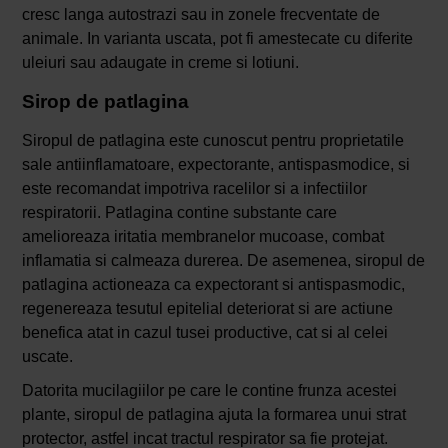
cresc langa autostrazi sau in zonele frecventate de
animale. In varianta uscata, pot fi amestecate cu diferite
uleiuri sau adaugate in creme si lotiuni.
Sirop de patlagina
Siropul de patlagina este cunoscut pentru proprietatile
sale antiinflamatoare, expectorante, antispasmodice, si
este recomandat impotriva racelilor si a infectiilor
respiratorii. Patlagina contine substante care
amelioreaza iritatia membranelor mucoase, combat
inflamatia si calmeaza durerea. De asemenea, siropul de
patlagina actioneaza ca expectorant si antispasmodic,
regenereaza tesutul epitelial deteriorat si are actiune
benefica atat in cazul tusei productive, cat si al celei
uscate.
Datorita mucilagiilor pe care le contine frunza acestei
plante, siropul de patlagina ajuta la formarea unui strat
protector, astfel incat tractul respirator sa fie protejat.