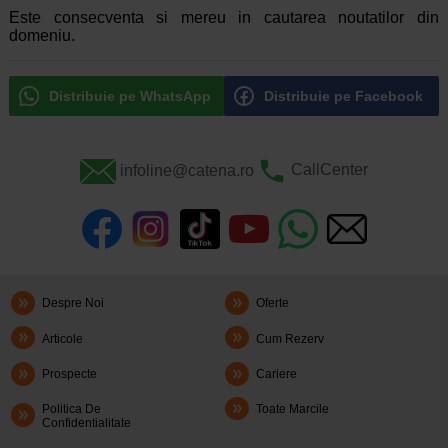
Este consecventa si mereu in cautarea noutatilor din
domeniu.
Distribuie pe WhatsApp
Distribuie pe Facebook
infoline@catena.ro
CallCenter
Despre Noi
Oferte
Articole
Cum Rezerv
Prospecte
Cariere
Politica De
Toate Marcile
Confidentialitate