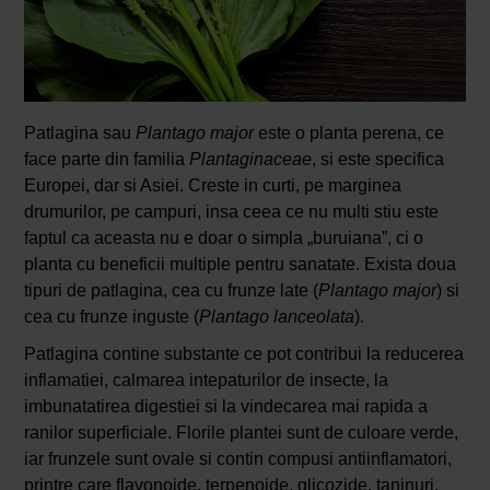
Patlagina sau
Plantago major
este o planta perena, ce
face parte din familia
Plantaginaceae
, si este specifica
Europei, dar si Asiei. Creste in curti, pe marginea
drumurilor, pe campuri, insa ceea ce nu multi stiu este
faptul ca aceasta nu e doar o simpla „buruiana”, ci o
planta cu beneficii multiple pentru sanatate. Exista doua
tipuri de patlagina, cea cu frunze late (
Plantago major
) si
cea cu frunze inguste (
Plantago lanceolata
).
Patlagina contine substante ce pot contribui la reducerea
inflamatiei, calmarea intepaturilor de insecte, la
imbunatatirea digestiei si la vindecarea mai rapida a
ranilor superficiale. Florile plantei sunt de culoare verde,
iar frunzele sunt ovale si contin compusi antiinflamatori,
printre care flavonoide, terpenoide, glicozide, taninuri,