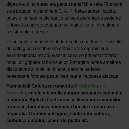
digestive, fiind apreciata pentru beneficiile sale. Frunzele
sunt bogate in vitaminele C, A, K, beta-caroten, calciu,
potasiu, iar semintele sunt o sursa excelenta de proteine
si fibre, la care se adauga mucilagiile, cu rol de calmare
a sistemului digestiv.
Cand sunt consumate sub forma de ceai, frunzele uscate
de patlagina contribuie la detoxifierea organismului,
avand totodata rol adjuvant in ceea ce priveste tratarea
racelilor, gripelor si bronsitelor. Patlagina poate ameliora
disconfortul si iritatiile minore, datorita barierei
protectoare formate peste membrana mucoasa afectata.
Farmacistii Catena recomanda
BronhoSuport
Naturalis
, cu efect benefic asupra sanatatii sistemului
respirator. Ajuta la fluidizarea si eliminarea secretiilor
bronsice, hidrateaza mucoasa bucala si usureaza
respiratia. Contine patlagina, cimbru-de-cultura,
ciubotica-cucului, lichen-de-piatra etc.