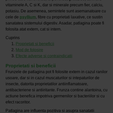
vitaminele A, C si K, dar si minerale precum fier, calciu,
potasiu. De asemenea, semintele sunt asemanatoare cu
cele de
psyllium
, fibre cu proprietati laxative, ce sustin
sanatatea sistemului digestiv. Asadar, patlagina poate fi
folosita atat extern, cat si intern.
Cuprins
Proprietati si beneficii
Mod de folosire
Efecte adverse si contraindicatii
Proprietati si beneficii
Frunzele de patlagina pot fi folosite extern in cazul ranilor
usoare, dar si in cazul muscaturilor si intepaturilor de
insecte, datorita proprietatilor antiinflamatoare,
antibacteriene si antiiritante. Frunza contine alantoina, cu
actiune benefica impotriva germenilor si bacteriilor si cu
efect racoritor.
Patlagina are influenta pozitiva si asupra sanatatii