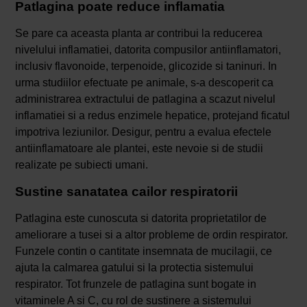
Patlagina poate reduce inflamatia
Se pare ca aceasta planta ar contribui la reducerea
nivelului inflamatiei, datorita compusilor antiinflamatori,
inclusiv flavonoide, terpenoide, glicozide si taninuri. In
urma studiilor efectuate pe animale, s-a descoperit ca
administrarea extractului de patlagina a scazut nivelul
inflamatiei si a redus enzimele hepatice, protejand ficatul
impotriva leziunilor. Desigur, pentru a evalua efectele
antiinflamatoare ale plantei, este nevoie si de studii
realizate pe subiecti umani.
Sustine sanatatea cailor respiratorii
Patlagina este cunoscuta si datorita proprietatilor de
ameliorare a tusei si a altor probleme de ordin respirator.
Funzele contin o cantitate insemnata de mucilagii, ce
ajuta la calmarea gatului si la protectia sistemului
respirator. Tot frunzele de patlagina sunt bogate in
vitaminele A si C, cu rol de sustinere a sistemului