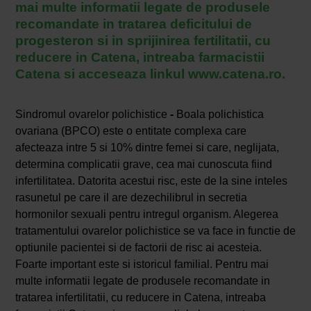
mai multe informatii legate de produsele
recomandate in tratarea deficitului de
progesteron si in sprijinirea fertilitatii, cu
reducere in Catena, intreaba farmacistii
Catena si acceseaza linkul www.catena.ro.
Sindromul ovarelor polichistice
-
Boala polichistica
ovariana (BPCO) este o entitate complexa care
afecteaza intre 5 si 10% dintre femei si care, neglijata,
determina complicatii grave, cea mai cunoscuta fiind
infertilitatea. Datorita acestui risc, este de la sine inteles
rasunetul pe care il are dezechilibrul in secretia
hormonilor sexuali pentru intregul organism. Alegerea
tratamentului ovarelor polichistice se va face in functie de
optiunile pacientei si de factorii de risc ai acesteia.
Foarte important este si istoricul familial. Pentru mai
multe informatii legate de produsele recomandate in
tratarea infertilitatii, cu reducere in Catena, intreaba