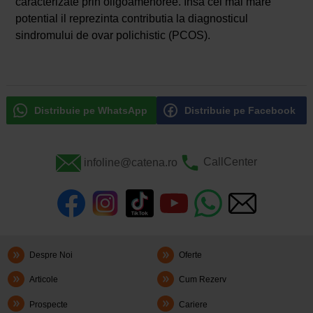
caracterizate prin oligoamenoree. Insa cel mai mare
potential il reprezinta contributia la diagnosticul
sindromului de ovar polichistic (PCOS).
Distribuie pe WhatsApp
Distribuie pe Facebook
infoline@catena.ro
CallCenter
Despre Noi
Oferte
Articole
Cum Rezerv
Prospecte
Cariere