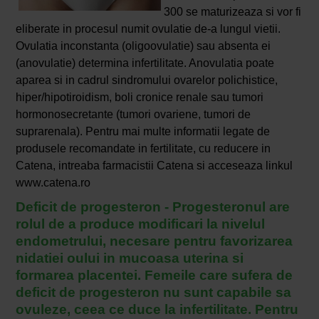
300 se maturizeaza si vor fi
eliberate in procesul numit ovulatie de-a lungul vietii.
Ovulatia inconstanta (oligoovulatie) sau absenta ei
(anovulatie) determina infertilitate. Anovulatia poate
aparea si in cadrul sindromului ovarelor polichistice,
hiper/hipotiroidism, boli cronice renale sau tumori
hormonosecretante (tumori ovariene, tumori de
suprarenala). Pentru mai multe informatii legate de
produsele recomandate in fertilitate, cu reducere in
Catena, intreaba farmacistii Catena si acceseaza linkul
www.catena.ro
Deficit de progesteron - Progesteronul are
rolul de a produce modificari la nivelul
endometrului, necesare pentru favorizarea
nidatiei oului in mucoasa uterina si
formarea placentei. Femeile care sufera de
deficit de progesteron nu sunt capabile sa
ovuleze, ceea ce duce la infertilitate. Pentru