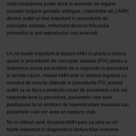
viata intrauterina poate duce la anomalii de organe
sexuale (organe genitale ambigue, criptorhidie etc.) AMH
devine astfel un test important in procedurile de
conceptie asistata, reflectand declinul foliculului
primordial in anii reproductivi mai avansati.
Un rol foarte important al dozarii AMH in practica clinica
apare in procedurile de conceptie asistata (FIV) pentru a
determina sansa pacientelor de a raspunde la procedura.
In aceste cazuri, nivelul AMH este in stransa legatura cu
numarul de ovocite obtinute in procedurile FIV, putand
astfel sa se faca o predictie vizavi de pacientele care vor
raspunde bine la procedura, pacientele care sunt
predispuse la un sindrom de hiperstimulare ovariana sau
pacientele care vor avea un raspuns slab.
Nu in ultimul rand, dozarea AMH pare sa aiba un rol
foarte important in diagnosticul disfunctiilor ovariene