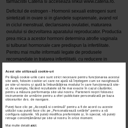
farmacistii Catena si acceseaza linkul www.catena.ro.
Deficitul de estrogen - Hormonii sexuali estrogeni sunt
sintetizati in ovare si in glandele suprarenale, avand rol
in ciclul menstrual, declansarea ovulatiei, maturarea
ovulului si dezvoltarea aparatului reproducator. Productia
prea mica a acestor hormoni determina atrofie vaginala
si tulburari hormonale care predispun la infertilitate.
Pentru mai multe informatii legate de produsele
recomandate in tratarea infertilitatii, cu reducere in
Catena, intreaba farmacistii Catena si acceseaza linkul
Acest site utilizează cookie-uri
www.catena.ro.
Pe lângă cookie-urile care sunt strict necesare pentru funcționarea acestui
site web, folosim cookie-uri care ne ajută să înțelegem cum se navighează
Hipogonadismul - Se caracterizeaza prin deficit sever de
pe site-ul nostru și ajută la îmbunătățirea modului în care funcționează site-
ul, de exemplu, făcând rezultatele să fie mai exacte în cazul căutărilor,
GnRH (hormonul eliberator de gonadotropi), care
pentru a măsura performanța site-ului nostru. Partenerii noștri folosesc
determina o insuficienta a functiei gonadelor
instrumente de urmărire pentru a oferi publicitate personalizată pe baza
obiceiurilor dvs. de navigare.
(testiculelor), atat in ceea ce priveste gametogeneza, cat
Puteți face clic pe „Acceptă si continuă” pentru a fi de acord cu aceste
si hormonogeneza. Tratamentul hipogonadismului il
utilizări sau puteți face clic pe „Personalizează setările” pentru a vă
configura opțiunile. Vă puteți modifica preferințele și, în special, vă puteți
reprezinta terapia de substitutie cu suplimentarea
retrage consimțământul pe site-ul nostru în orice moment.
testosteronului. Pentru mai multe informatii legate de
Mai multe detalii
aici
.