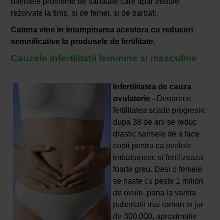
diferitele probleme de sanatate care apar trebuie
rezolvate la timp, si de femei, si de barbati.
Catena vine in intampinarea acestora cu reduceri
semnificative la produsele de fertilitate.
Cauzele infertilitatii feminine si masculine
Infertilitatea de cauza
ovulatorie -
Deoarece
fertilitatea scade progresiv,
dupa 38 de ani se reduc
drastic sansele de a face
copii pentru ca ovulele
imbatranesc si fertilizeaza
foarte greu. Desi o femeie
se naste cu peste 1 milion
de ovule, pana la varsta
pubertatii mai raman in jur
de 300.000, aproximativ