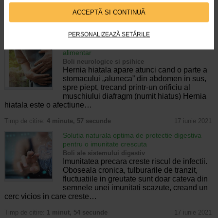
acestuia, de la esofag pana la anus. Boala
ACCEPTĂ SI CONTINUĂ
Crohn afecteaza digestia. Insa,…
Timp de citire:
1 minut, 15 secunde
17 iunie 2021
PERSONALIZEAZĂ SETĂRILE
Hernie hiatala: simptome, tratament si regim
alimentar
Boli neurologice si psihice
Hernia hiatala apare atunci cand o parte a
stomacului „aluneca” din abdomen in sus,
spre piept, trecand printr-un orificiu al
muschiului diafragm (numit hiatus) Hernia
hiatala este o afectiune…
Timp de citire:
4 minute, 57 secunde
17 iunie 2021
Solutia naturala optima de protectie digestiva
pentru o imunitate crescuta
Boli ale sistemului digestiv
Imunitatea precara creste riscul de infectii.
Oboseala cronica, tulburarile de tranzit,
fluctuatiile in greutate sunt doar cateva din
semnele unei imunitati scazute, creand un
cerc vicios in care creste…
Timp de citire:
1 minut, 54 secunde
17 iunie 2021