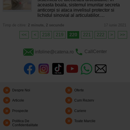
aceasta boala, sistemul imunitar secreta
anticorpi si ataca invelisul protector si
lichidul sinovial al articulatiilor.…
Timp de citire:
2 minute, 2 secunde
17 iunie 2021
<<
<
218
219
220
221
222
>
>>
infoline@catena.ro
CallCenter
Despre Noi
Oferte
Articole
Cum Rezerv
Prospecte
Cariere
Politica De
Toate Marcile
Confidentialitate