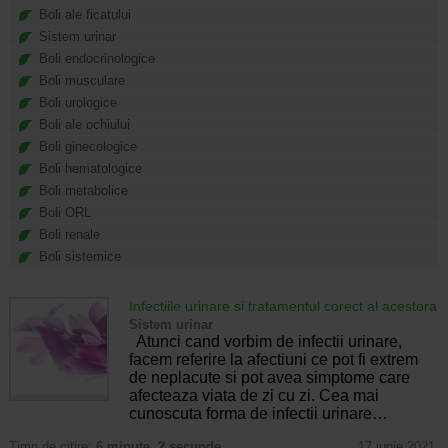
Boli ale ficatului
Sistem urinar
Boli endocrinologice
Boli musculare
Boli urologice
Boli ale ochiului
Boli ginecologice
Boli hematologice
Boli metabolice
Boli ORL
Boli renale
Boli sistemice
Infectiile urinare si tratamentul corect al acestora
Sistem urinar
Atunci cand vorbim de infectii urinare,
facem referire la afectiuni ce pot fi extrem
de neplacute si pot avea simptome care
afecteaza viata de zi cu zi. Cea mai
cunoscuta forma de infectii urinare…
Timp de citire:
6 minute, 2 secunde
17 iunie 2021