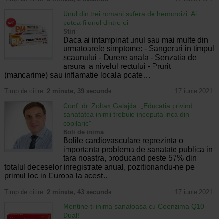
Unul din trei romani sufera de hemoroizi. Ai
putea fi unul dintre ei
Stiri
Daca ai intampinat unul sau mai multe din
urmatoarele simptome: - Sangerari in timpul
scaunului - Durere anala - Senzatia de
arsura la nivelul rectului - Prurit
(mancarime) sau inflamatie locala poate…
Timp de citire:
2 minute, 39 secunde
17 iunie 2021
Conf. dr. Zoltan Galajda: „Educatia privind
sanatatea inimii trebuie inceputa inca din
copilarie”
Boli de inima
Bolile cardiovasculare reprezinta o
importanta problema de sanatate publica in
tara noastra, producand peste 57% din
totalul deceselor inregistrate anual, pozitionandu-ne pe
primul loc in Europa la acest…
Timp de citire:
2 minute, 43 secunde
17 iunie 2021
Mentine-ti inima sanatoasa cu Coenzima Q10
Dual!