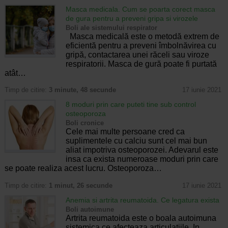
Masca medicala. Cum se poarta corect masca
de gura pentru a preveni gripa si virozele
Boli ale sistemului respirator
Masca medicală este o metodă extrem de
eficientă pentru a preveni îmbolnăvirea cu
gripă, contactarea unei răceli sau viroze
respiratorii. Masca de gură poate fi purtată
atât…
Timp de citire:
3 minute, 48 secunde
17 iunie 2021
8 moduri prin care puteti tine sub control
osteoporoza
Boli cronice
Cele mai multe persoane cred ca
suplimentele cu calciu sunt cel mai bun
aliat impotriva osteoporozei. Adevarul este
insa ca exista numeroase moduri prin care
se poate realiza acest lucru. Osteoporoza…
Timp de citire:
1 minut, 26 secunde
17 iunie 2021
Anemia si artrita reumatoida. Ce legatura exista
Boli autoimune
Artrita reumatoida este o boala autoimuna
sistemica ce afecteaza articulatiile. In