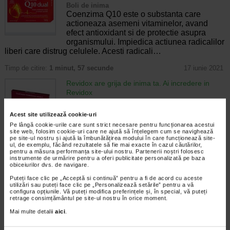
Boli de inima
Coenzima Q10 este o substanta care
actioneaza asemeni vitaminelor, avand
efect antioxidant si de protectie asupra
organismului. Impiedica actiunea radicalilor
liberi care distrug celulele. Acesti radicali…
Timp de citire:
1 minut, 57 secunde
17 iunie 2021
Revidox are grija de inima ta. Ai incredere in
Revidox
Boli de inima
O inima normala poate crea atat de multa
Acest site utilizează cookie-uri
presiune, incat sa arunce sangele pompat
Pe lângă cookie-urile care sunt strict necesare pentru funcționarea acestui
la o distanta de noua metri. De asemenea,
site web, folosim cookie-uri care ne ajută să înțelegem cum se navighează
in fiecare zi, inima genereaza atat de multa
pe site-ul nostru și ajută la îmbunătățirea modului în care funcționează site-
ul, de exemplu, făcând rezultatele să fie mai exacte în cazul căutărilor,
energie, incat un camion ar putea…
pentru a măsura performanța site-ului nostru. Partenerii noștri folosesc
instrumente de urmărire pentru a oferi publicitate personalizată pe baza
Timp de citire:
2 minute, 37 secunde
17 iunie 2021
obiceiurilor dvs. de navigare.
Puteți face clic pe „Acceptă si continuă” pentru a fi de acord cu aceste
Trucuri pentru a preveni complicatiile din boala
utilizări sau puteți face clic pe „Personalizează setările” pentru a vă
Crohn
configura opțiunile. Vă puteți modifica preferințele și, în special, vă puteți
Boli ale sistemului digestiv
retrage consimțământul pe site-ul nostru în orice moment.
Boala Crohn este o afectiune inflamatorie
Mai multe detalii
aici
.
cronica, localizata la nivelul tractului
digestiv. Poate afecta orice segment al