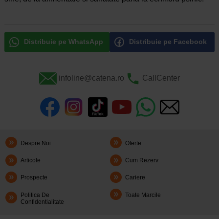
Distribuie pe WhatsApp
Distribuie pe Facebook
infoline@catena.ro
CallCenter
Despre Noi
Oferte
Articole
Cum Rezerv
Prospecte
Cariere
Politica De
Toate Marcile
Confidentialitate