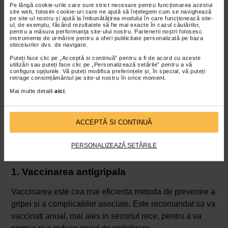
Pe lângă cookie-urile care sunt strict necesare pentru funcționarea acestui
Monitorizarea simptomelor
site web, folosim cookie-uri care ne ajută să înțelegem cum se navighează
pe site-ul nostru și ajută la îmbunătățirea modului în care funcționează site-
Este important sa monitorizati simptomele pe parcursul
ul, de exemplu, făcând rezultatele să fie mai exacte în cazul căutărilor,
pentru a măsura performanța site-ului nostru. Partenerii noștri folosesc
bolii. Daca observati o agravare a simptomelor sau
instrumente de urmărire pentru a oferi publicitate personalizată pe baza
obiceiurilor dvs. de navigare.
aparitia unor simptome noi, cum ar fi dificultati de
Puteți face clic pe „Acceptă si continuă” pentru a fi de acord cu aceste
respiratie, dureri in piept sau stari de confuzie, consultati
utilizări sau puteți face clic pe „Personalizează setările” pentru a vă
configura opțiunile. Vă puteți modifica preferințele și, în special, vă puteți
imediat medicul. O reactie rapida poate preveni
retrage consimțământul pe site-ul nostru în orice moment.
complicatiile grave.
Mai multe detalii
aici
.
Cum prevenim complicatiile?
Prevenirea complicatiilor in urma infectiei cu gripa este
ACCEPTĂ SI CONTINUĂ
esentiala pentru sustinerea sanatatii, in special pentru
persoanele cu sistem imunitar slabit, copii, varstnici sau
PERSONALIZEAZĂ SETĂRILE
cei cu afectiuni cronice.
1. Vaccinarea antigripala
Vaccinarea este cea mai eficienta metoda de prevenire a
gripei si a complicatiilor asociate. Este recomandat sa va
vaccinati anual, mai ales in sezonul rece, pentru a va