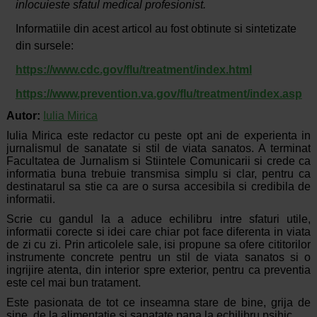
inlocuieste sfatul medical profesionist.
Informatiile din acest articol au fost obtinute si sintetizate
din sursele:
https://www.cdc.gov/flu/treatment/index.html
https://www.prevention.va.gov/flu/treatment/index.asp
Autor:
Iulia Mirica
Iulia Mirica este redactor cu peste opt ani de experienta in
jurnalismul de sanatate si stil de viata sanatos. A terminat
Facultatea de Jurnalism si Stiintele Comunicarii si crede ca
informatia buna trebuie transmisa simplu si clar, pentru ca
destinatarul sa stie ca are o sursa accesibila si credibila de
informatii.
Scrie cu gandul la a aduce echilibru intre sfaturi utile,
informatii corecte si idei care chiar pot face diferenta in viata
de zi cu zi. Prin articolele sale, isi propune sa ofere cititorilor
instrumente concrete pentru un stil de viata sanatos si o
ingrijire atenta, din interior spre exterior, pentru ca preventia
este cel mai bun tratament.
Este pasionata de tot ce inseamna stare de bine, grija de
sine, de la alimentatie si sanatate pana la echilibru psihic.