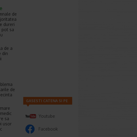
e
emnale de
joritatea
e dureri
e pot sa
u
la de a
 din
i
roblema
arile de
secinta
GASESTI CATENA SI PE
 mare
n medic
Youtube
re sa
ui usor
ac
Facebook