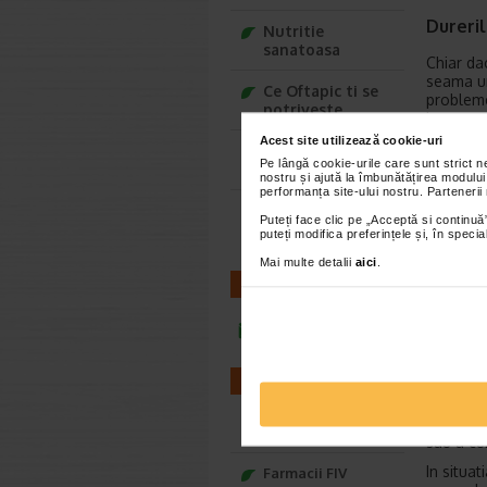
Dureri
Nutritie
sanatoasa
Chiar da
seama un
Ce Oftapic ti se
probleme
potriveste
incat sa
sa acord
Acest site utilizează cookie-uri
Adora – Adorabili
locurilo
Pe lângă cookie-urile care sunt strict 
din prima clipa
nostru și ajută la îmbunătățirea modului
Atunci c
performanța site-ului nostru. Partenerii
poate sa
Seturi cadou
fie vorb
Puteți face clic pe „Acceptă si continuă”
Baylis&Harding
puteți modifica preferințele și, în spec
unele ali
sau cu i
Mai multe detalii
aici
.
abdomina
CONTACT
intensifi
Sanger
infoline@catena.ro
De cele 
FARMACII
despre u
fapt, da
coagular
Farmacii NON-STOP
sau a cur
In situa
Farmacii FIV