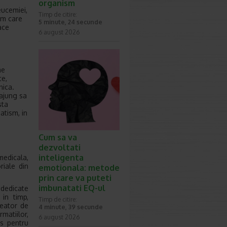
organism
eucemiei,
Timp de citire:
om care
5 minute, 24 secunde
ace
6 august 2026
me
te,
nica.
ajung sa
sta
atism, in
a
Cum sa va
dezvoltati
inteligenta
medicala,
riale din
emotionala: metode
prin care va puteti
imbunatati EQ-ul
 dedicate
 in timp,
Timp de citire:
reator de
4 minute, 39 secunde
matiilor,
6 august 2026
es pentru