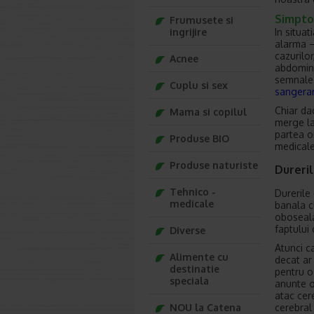
Simpto
Frumusete si
In situa
ingrijire
alarma –
cazurilo
Acnee
abdomin
semnale
Cuplu si sex
sangerar
Chiar da
Mama si copilul
merge la
partea o
Produse BIO
medicale
Produse naturiste
Dureril
Tehnico -
Durerile 
medicale
banala c
oboseala
faptului
Diverse
Atunci c
Alimente cu
decat ar 
destinatie
pentru o
speciala
anunte o
atac cer
cerebral
NOU la Catena