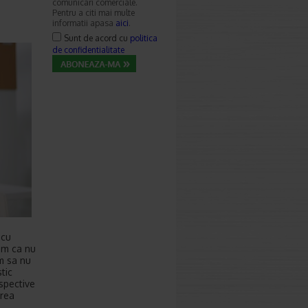
comunicari comerciale.
Pentru a citi mai multe
informatii apasa
aici
.
Sunt de acord cu
politica
de confidentialitate
 cu
em ca nu
m sa nu
tic
espective
area