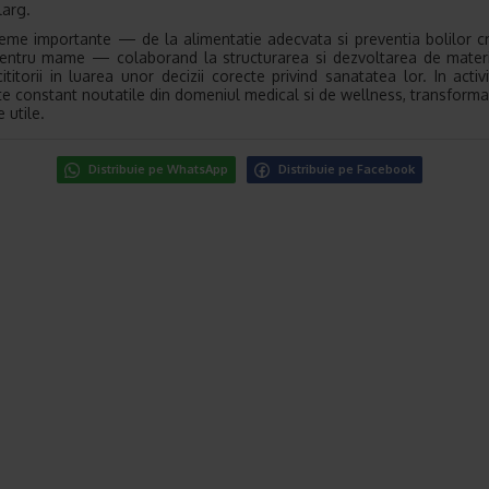
larg.
teme importante — de la alimentatie adecvata si preventia bolilor cr
pentru mame — colaborand la structurarea si dezvoltarea de mater
cititorii in luarea unor decizii corecte privind sanatatea lor. In activ
e constant noutatile din domeniul medical si de wellness, transforma
 utile.
Distribuie pe WhatsApp
Distribuie pe Facebook