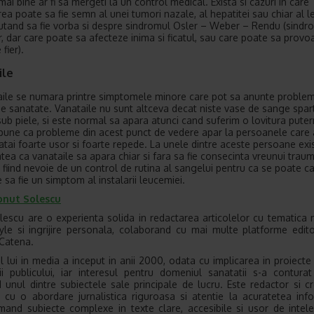
mai bine ar fi sa mergeti la un control medical. Exista si cazuri in care
ea poate sa fie semn al unei tumori nazale, al hepatitei sau chiar al l
utand sa fie vorba si despre sindromul Osler – Weber – Rendu (sindr
r, dar care poate sa afecteze inima si ficatul, sau care poate sa provo
 fier).
ile
aile se numara printre simptomele minore care pot sa anunte proble
e sanatate. Vanataile nu sunt altceva decat niste vase de sange spar
sub piele, si este normal sa apara atunci cand suferim o lovitura puter
une ca probleme din acest punct de vedere apar la persoanele care 
atai foarte usor si foarte repede. La unele dintre aceste persoane exi
atea ca vanataile sa apara chiar si fara sa fie consecinta vreunui traum
r fiind nevoie de un control de rutina al sangelui pentru ca se poate c
 sa fie un simptom al instalarii leucemiei.
onut Solescu
lescu are o experienta solida in redactarea articolelor cu tematica 
tyle si ingrijire personala, colaborand cu mai multe platforme edito
Catena.
l lui in media a inceput in anii 2000, odata cu implicarea in proiecte
ii publicului, iar interesul pentru domeniul sanatatii s-a conturat
 unul dintre subiectele sale principale de lucru. Este redactor si c
, cu o abordare jurnalistica riguroasa si atentie la acuratetea infor
mand subiecte complexe in texte clare, accesibile si usor de intel