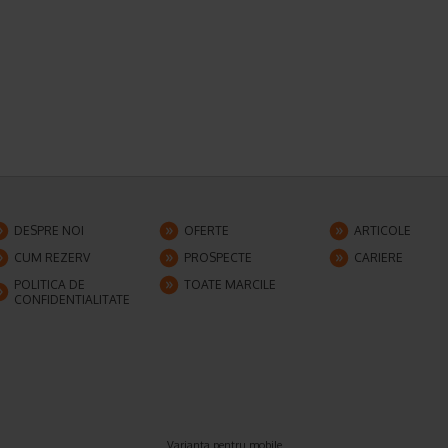
DESPRE NOI
OFERTE
ARTICOLE
CUM REZERV
PROSPECTE
CARIERE
POLITICA DE
TOATE MARCILE
CONFIDENTIALITATE
Varianta pentru mobile