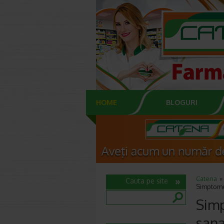
HOME
BLOGURI
Catena
Cauta pe site
Simptome
Sim
sana