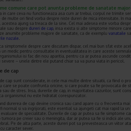
me comune care pot anunta probleme de sanatate major
tia in care ceva nu functioneaza asa cum ar trebui, corpul ne trimite s
 de multe ori fiind vorba despre niste dureri de mica intensitate. In ma
r, acestea ajung sa treaca de la sine. Cel mai adesea este vorba despr
ale sau despre
dureri de cap
, insa exista si alte simptome minore car
ze anumite probleme majore de sanatate, ca de exemplu
vanataile
sa
ile nazale
.
ca simptomele despre care discutam dispar, cel mai bun sfat este ace
 un medic pentru consultatie in eventualitatea in care aceste semnale
rganismului isi fac din nou aparitia, pentru ca ar putea ascunde conditi
 severe – unele dintre ele putand chiar sa va puna viata in pericol.
e de cap
de cap sunt considerate, in cele mai multe dintre situatii, ca fiind o p
u care se poate confrunta oricine, si care poate sa fie provocata de st
 sau de stres. Insa, durerile de cap, in majoritatea cazurilor, sunt con
 ca organismul nu este hidratat corespunzator.
and durerea de cap devine cronica sau cand apare cu o frecventa mai
fi normal si va ingrijorati, este esential sa ajungeti cat mai rapid la u
 evaluare de specialitate. Durerile de cap ar putea sa fie simptome ca
 tumora pe creier sau o meningita, dar ar putea sa fie si indicii ale un
ebral. Pe de alta parte, aceste dureri pot sa prevesteasca un viitor at
 cu caracter sever.