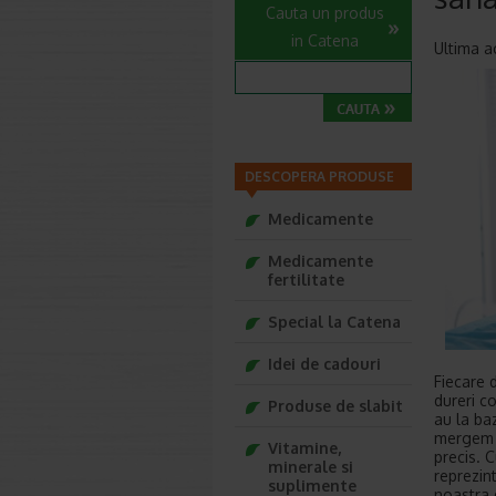
Cauta un produs
in Catena
Ultima a
DESCOPERA PRODUSE
Medicamente
Medicamente
fertilitate
Special la Catena
Idei de cadouri
Fiecare 
dureri c
Produse de slabit
au la ba
mergem l
Vitamine,
precis. 
minerale si
reprezin
suplimente
noastra 