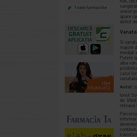
nas, cel 
sangerar
Toate farmaciile
uneori p
apare ra
deficit de
Vanata
Si vanat
majore d
imediat 
Putem sp
aiba van
posibilit
cazul lo
vanataile
Autor:
I
Ionut So
de lifes
reteaua 
Parcursu
informar
devenind
continut
transfor