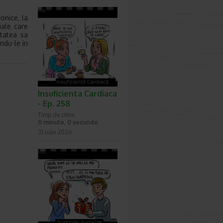
onice, la
iale care
itatea sa
ndu-le in
Insuficienta Cardiaca
- Ep. 258
Timp de citire:
0 minute, 0 secunde
31 iulie 2026