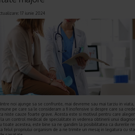
ctualizare: 17 iunie 2024
dintre noi ajunge sa se confrunte, mai devreme sau mai tarziu in viata,
omune pe care sa le consideram a fi inofensive si despre care sa cred
za niste cauze foarte grave. Acesta este si motivul pentru care alege
a un control medical de specialitate in vederea obtinerii unui diagnos
Cu toate acestea, este bine sa ne gandim la posibilitatea ca durerile r
ta felul propriului organism de a ne trimite un mesaj in legatura cu st
de sanatate.