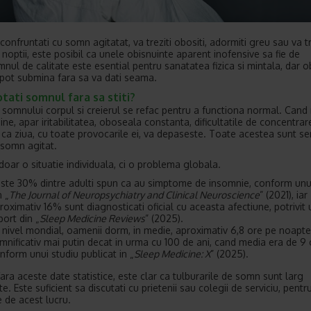
onfruntati cu somn agitatat, va treziti obositi, adormiti greu sau va tr
 noptii, este posibil ca unele obisnuinte aparent inofensive sa fie de
nul de calitate este esential pentru sanatatea fizica si mintala, dar ob
il pot submina fara sa va dati seama.
tati somnul fara sa stiti?
l somnului corpul si creierul se refac pentru a functiona normal. Cand
ine, apar iritabilitatea, oboseala constanta, dificultatile de concentrare
 ca ziua, cu toate provocarile ei, va depaseste. Toate acestea sunt s
 somn agitat.
doar o situatie individuala, ci o problema globala.
ste 30% dintre adulti spun ca au simptome de insomnie, conform unui
n „
The Journal of Neuropsychiatry and Clinical Neuroscience
” (2021), iar
roximativ 16% sunt diagnosticati oficial cu aceasta afectiune, potrivit 
port din „
Sleep Medicine Reviews
” (2025).
 nivel mondial, oamenii dorm, in medie, aproximativ 6,8 ore pe noapte
mnificativ mai putin decat in urma cu 100 de ani, cand media era de 9 
nform unui studiu publicat in „
Sleep Medicine: X
” (2025).
fara aceste date statistice, este clar ca tulburarile de somn sunt larg
e. Este suficient sa discutati cu prietenii sau colegii de serviciu, pentr
 de acest lucru.