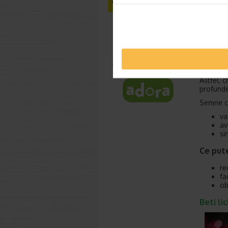
Multe pe
afecteze
„
Cofeina 
precizat
Universit
Pentru u
poate pe
Astfel, 
profunde
Semne ca
va
av
si
Ce pute
re
fa
ob
Beti li