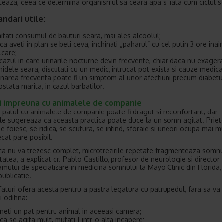
teaza, ceea ce determina organismul sa ceara apa si iata cum ciclul s
ndari utile:
mitati consumul de bauturi seara, mai ales alcoolul;
ca aveti in plan se beti ceva, inchinati „paharul” cu cel putin 3 ore inai
lcare;
 cazul in care urinarile nocturne devin frecvente, chiar daca nu exagera
chidele seara, discutati cu un medic, intrucat pot exista si cauze medica
inarea frecventa poate fi un simptom al unor afectiuni precum diabetu
ostata marita, in cazul barbatilor.
i impreuna cu animalele de companie
i patul cu animalele de companie poate fi dragut si reconfortant, dar
ile sugereaza ca aceasta practica poate duce la un somn agitat. Priet
e foiesc, se ridica, se scutura, se intind, sforaie si uneori ocupa mai m
ecat pare posibil.
ca nu va trezesc complet, microtrezirile repetate fragmenteaza somnul
tatea, a explicat dr. Pablo Castillo, profesor de neurologie si director
amului de specializare in medicina somnului la Mayo Clinic din Florida, 
publicatie.
sfaturi ofera acesta pentru a pastra legatura cu patrupedul, fara sa va
ti odihna:
neti un pat pentru animal in aceeasi camera;
ca se agita mult, mutati-l intr-o alta incapere;