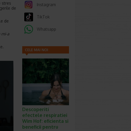
e stres
Instagram
gerile de
TikTok
le de
Whatsapp
a mi-a
le.
CELE MAI NOI
ARTICOLE
Descoperiti
efectele respiratiei
Wim Hof: eficienta si
beneficii pentru