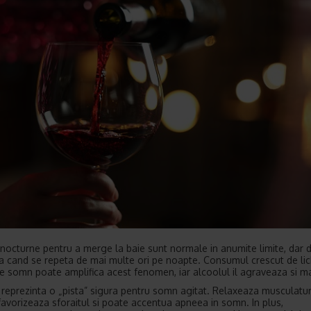
e nocturne pentru a merge la baie sunt normale in anumite limite, dar 
 cand se repeta de mai multe ori pe noapte. Consumul crescut de lic
de somn poate amplifica acest fenomen, iar alcoolul il agraveaza si ma
 reprezinta o „pista” sigura pentru somn agitat. Relaxeaza musculatu
 favorizeaza sforaitul si poate accentua apneea in somn. In plus,