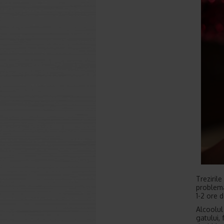
Treziril
problema
1-2 ore 
Alcoolul
gatului,