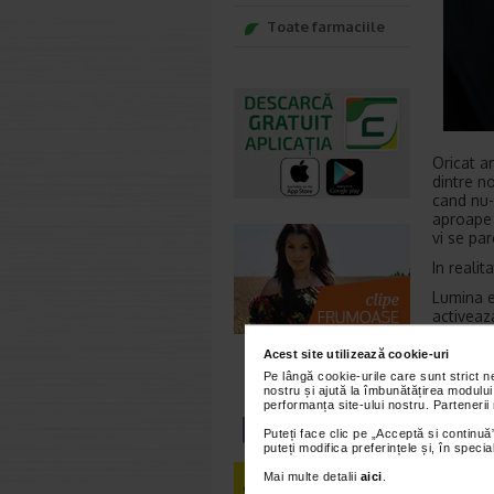
Toate farmaciile
Oricat a
dintre no
cand nu-l
aproape 
vi se par
In realit
Lumina e
activeaz
Ce pute
Acest site utilizează cookie-uri
Pe lângă cookie-urile care sunt strict 
la
nostru și ajută la îmbunătățirea modului
performanța site-ului nostru. Partenerii
fo
da
Puteți face clic pe „Acceptă si continuă”
in
puteți modifica preferințele și, în spec
Mai multe detalii
aici
.
Subest