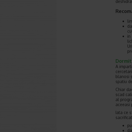
deshidra
Recoma
li
da
cu
in
li
Ur
pr
Dormit
A impart
cercetar
blanosi s
spatiu d
Chiar da
scad cali
al progr
aceeasi 
Iata ce 
sacrifica
pu
da