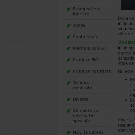
Frumusete si
ingrijire
Daca va c
in timpul
Acnee
vina. Som
zilnice 
Cuplu si sex
Va sabo
In timpu
Mama si copilul
dormiti b
senzatia
Produse BIO
clare de
Produse naturiste
Nu este 
Pe
Tehnico -
di
medicale
ap
ra
Diverse
La
se
co
Alimente cu
destinatie
Chiar si 
speciala
raspandit
convinge
NOU la Catena