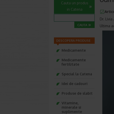
Cauta un produs
in Catena
Artic
Dr. Livi
Ultima a
DESCOPERA PRODUSE
Medicamente
Medicamente
fertilitate
Special la Catena
Idei de cadouri
Produse de slabit
Vitamine,
minerale si
suplimente