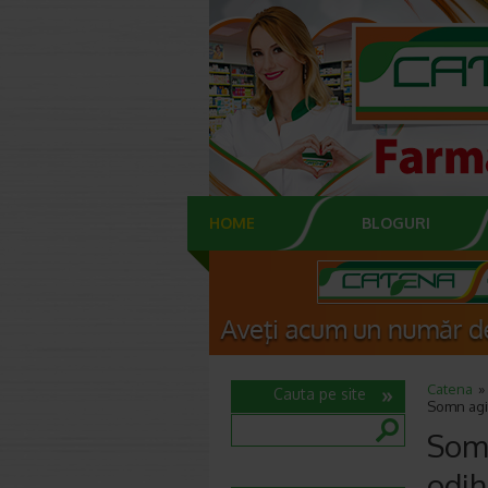
HOME
BLOGURI
Catena
Cauta pe site
Somn agit
Somn
odih