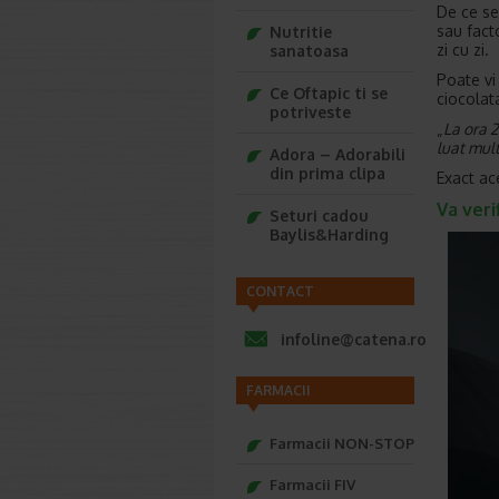
De ce se
sau fact
Nutritie
zi cu zi.
sanatoasa
Poate vi
Ce Oftapic ti se
ciocolat
potriveste
„
La ora 2
luat mul
Adora – Adorabili
din prima clipa
Exact ace
Va veri
Seturi cadou
Baylis&Harding
CONTACT
infoline@catena.ro
FARMACII
Farmacii NON-STOP
Farmacii FIV