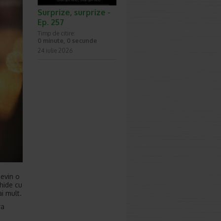
Surprize, surprize -
Ep. 257
Timp de citire:
0 minute, 0 secunde
24 iulie 2026
devin o
hide cu
i mult.
ra