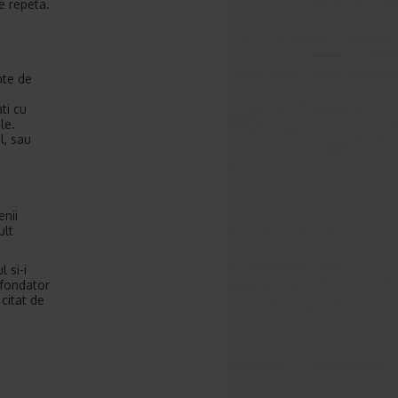
e repeta.
nte de
ti cu
le.
l, sau
enii
ult
 si-i
 fondator
citat de