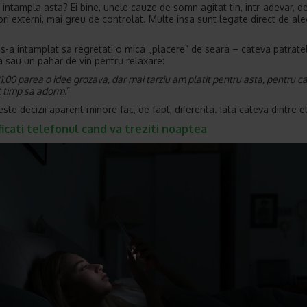
 intampla asta? Ei bine, unele cauze de somn agitat tin, intr-adevar, d
ori externi, mai greu de controlat. Multe insa sunt legate direct de ale
 s-a intamplat sa regretati o mica „placere” de seara – cateva patrate
a sau un pahar de vin pentru relaxare:
1:00 parea o idee grozava, dar mai tarziu am platit pentru asta, pentru c
t timp sa adorm.
”
ste decizii aparent minore fac, de fapt, diferenta. Iata cateva dintre e
ficati telefonul cand va treziti noaptea