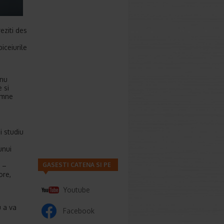
eziti des
iceiurile
 nu
 si
emne
 studiu
unui
GASESTI CATENA SI PE
 –
ore,
Youtube
u a va
Facebook