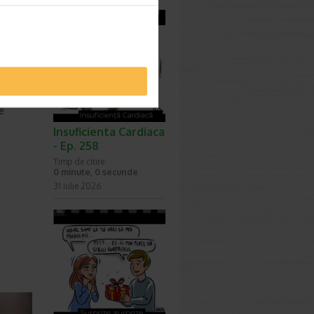
um sa le
umea.
ferit
”, a
 altii
e
Insuficienta Cardiaca
- Ep. 258
Timp de citire:
0 minute, 0 secunde
31 iulie 2026