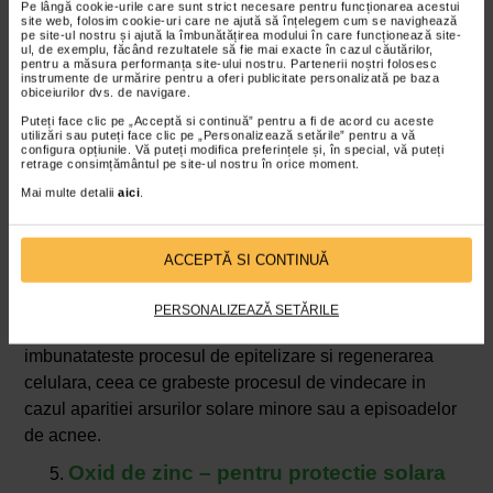
Pe lângă cookie-urile care sunt strict necesare pentru funcționarea acestui
vindecarea pielii
site web, folosim cookie-uri care ne ajută să înțelegem cum se navighează
pe site-ul nostru și ajută la îmbunătățirea modului în care funcționează site-
ul, de exemplu, făcând rezultatele să fie mai exacte în cazul căutărilor,
In ultimii ani,
Centella asiatica
a devenit din ce in ce mai
pentru a măsura performanța site-ului nostru. Partenerii noștri folosesc
instrumente de urmărire pentru a oferi publicitate personalizată pe baza
populara in rutina de ingrijire a persoanelor din intreaga
obiceiurilor dvs. de navigare.
lume, fiind un ingredient esential inclusiv in lunile
Puteți face clic pe „Acceptă si continuă” pentru a fi de acord cu aceste
caniculare ale anului. Acest extract vegetal
utilizări sau puteți face clic pe „Personalizează setările” pentru a vă
configura opțiunile. Vă puteți modifica preferințele și, în special, vă puteți
impresioneaza prin actiunea calmanta si vindecatoare,
retrage consimțământul pe site-ul nostru în orice moment.
ideala mai ales pentru cei care vara se confrunta frecvent
Mai multe detalii
aici
.
cu iritatii cutanate. Expunerea la soare sau clor, precum
si transpiratia excesiva pot cauza iritatii si roseata.
ACCEPTĂ SI CONTINUĂ
Prin actiunea antiinflamatoare,
Centella asiatica
ajuta la
reducerea rosetii si calmarea disconfortului cutanat. Mai
PERSONALIZEAZĂ SETĂRILE
mult, centella stimuleaza sinteza colagenului si
imbunatateste procesul de epitelizare si regenerarea
celulara, ceea ce grabeste procesul de vindecare in
cazul aparitiei arsurilor solare minore sau a episoadelor
de acnee.
Oxid de zinc – pentru protectie solara