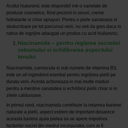
Acidul hialuronic este disponibil intr-o varietate de
produse cosmetice, fiind prezent in seruri, creme
hidratante si chiar sprayuri. Pentru o piele sanatoasa si
stralucitoare pe tot parcursul verii, nu veti da gres daca in
rutina de ingrijire adaugati un produs cu acid hialuronic.
Niacinamida – pentru reglarea secretiei
sebumului si echilibrarea aspectului
tenului
Niacinamida, cunoscuta si sub numele de vitamina B3,
este un alt ingredient esential pentru ingrijirea pielii pe
durata verii. Acesta actioneaza in mai multe moduri
pentru a mentine sanatatea si echilibrul pielii chiar si in
zilele calduroase.
In primul rand, niacinamida contribuie la intarirea barierei
naturale a pielii, aspect extrem de important deoarece
aceasta bariera ajuta pielea sa se apere impotriva
factorilor nocivi din mediul inconjurator, cum ar fi