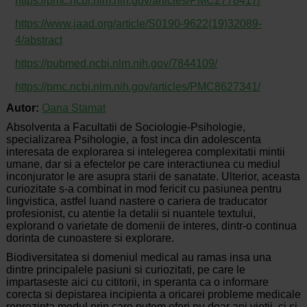
https://pmc.ncbi.nlm.nih.gov/articles/PMC2778417/
https://www.jaad.org/article/S0190-9622(19)32089-
4/abstract
https://pubmed.ncbi.nlm.nih.gov/7844109/
https://pmc.ncbi.nlm.nih.gov/articles/PMC8627341/
Autor:
Oana Stamat
Absolventa a Facultatii de Sociologie-Psihologie,
specializarea Psihologie, a fost inca din adolescenta
interesata de explorarea si intelegerea complexitatii mintii
umane, dar si a efectelor pe care interactiunea cu mediul
inconjurator le are asupra starii de sanatate. Ulterior, aceasta
curiozitate s-a combinat in mod fericit cu pasiunea pentru
lingvistica, astfel luand nastere o cariera de traducator
profesionist, cu atentie la detalii si nuantele textului,
explorand o varietate de domenii de interes, dintr-o continua
dorinta de cunoastere si explorare.
Biodiversitatea si domeniul medical au ramas insa una
dintre principalele pasiuni si curiozitati, pe care le
impartaseste aici cu cititorii, in speranta ca o informare
corecta si depistarea incipienta a oricarei probleme medicale
reprezinta modul prin care putem oferi nu doar ani vietii, ci si