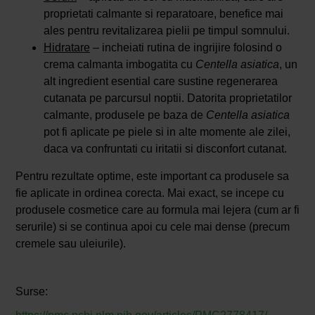
proprietati calmante si reparatoare, benefice mai
ales pentru revitalizarea pielii pe timpul somnului.
Hidratare
– incheiati rutina de ingrijire folosind o
crema calmanta imbogatita cu
Centella asiatica
, un
alt ingredient esential care sustine regenerarea
cutanata pe parcursul noptii. Datorita proprietatilor
calmante, produsele pe baza de
Centella asiatica
pot fi aplicate pe piele si in alte momente ale zilei,
daca va confruntati cu iritatii si disconfort cutanat.
Pentru rezultate optime, este important ca produsele sa
fie aplicate in ordinea corecta. Mai exact, se incepe cu
produsele cosmetice care au formula mai lejera (cum ar fi
serurile) si se continua apoi cu cele mai dense (precum
cremele sau uleiurile).
Surse: