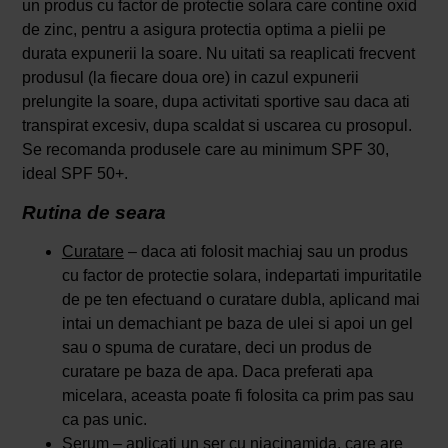
un produs cu factor de protectie solara care contine oxid
de zinc, pentru a asigura protectia optima a pielii pe
durata expunerii la soare. Nu uitati sa reaplicati frecvent
produsul (la fiecare doua ore) in cazul expunerii
prelungite la soare, dupa activitati sportive sau daca ati
transpirat excesiv, dupa scaldat si uscarea cu prosopul.
Se recomanda produsele care au minimum SPF 30,
ideal SPF 50+.
Rutina de seara
Curatare
– daca ati folosit machiaj sau un produs
cu factor de protectie solara, indepartati impuritatile
de pe ten efectuand o curatare dubla, aplicand mai
intai un demachiant pe baza de ulei si apoi un gel
sau o spuma de curatare, deci un produs de
curatare pe baza de apa. Daca preferati apa
micelara, aceasta poate fi folosita ca prim pas sau
ca pas unic.
Serum
– aplicati un ser cu niacinamida, care are