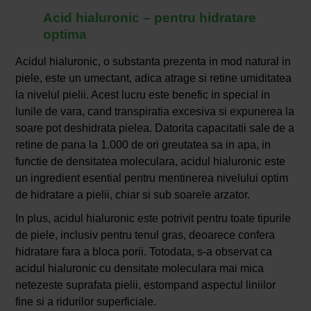
Acid hialuronic – pentru hidratare
optima
Acidul hialuronic, o substanta prezenta in mod natural in
piele, este un umectant, adica atrage si retine umiditatea
la nivelul pielii. Acest lucru este benefic in special in
lunile de vara, cand transpiratia excesiva si expunerea la
soare pot deshidrata pielea. Datorita capacitatii sale de a
retine de pana la 1.000 de ori greutatea sa in apa, in
functie de densitatea moleculara, acidul hialuronic este
un ingredient esential pentru mentinerea nivelului optim
de hidratare a pielii, chiar si sub soarele arzator.
In plus, acidul hialuronic este potrivit pentru toate tipurile
de piele, inclusiv pentru tenul gras, deoarece confera
hidratare fara a bloca porii. Totodata, s-a observat ca
acidul hialuronic cu densitate moleculara mai mica
netezeste suprafata pielii, estompand aspectul liniilor
fine si a ridurilor superficiale.