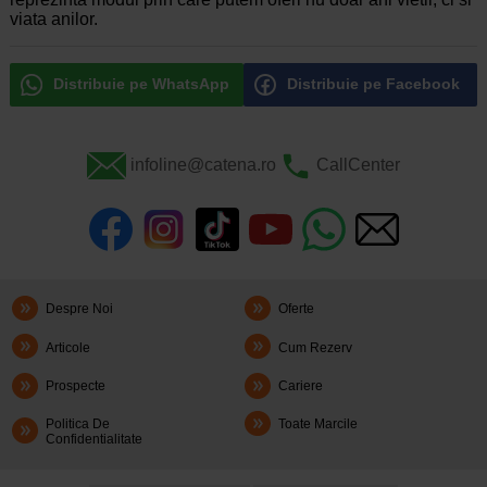
viata anilor.
Distribuie pe WhatsApp
Distribuie pe Facebook
infoline@catena.ro
CallCenter
Despre Noi
Oferte
Articole
Cum Rezerv
Prospecte
Cariere
Politica De
Toate Marcile
Confidentialitate