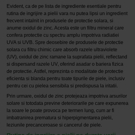
Evident, ca de pe lista de ingrediente esentiale pentru
rutina de ingrijire a pielii vara nu putea lipsi un ingredient
frecvent intalnit in produsele de protectie solara, si
anume oxidul de zinc. Acesta este un filtru mineral care
confera protectie cu spectru amplu impotriva radiatiei
UVA si UVB. Spre deosebire de produsele de protectie
solara cu filtru chimic care absorb razele ultraviolete
(UV), oxidul de zinc ramane la suprafata pielii, reflectand
si dispersand razele UV, oferind asadar o bariera fizica
de protectie. Astfel, reprezinta o modalitate de protectie
eficienta si blanda pentru toate tipurile de piele, inclusiv
pentru cei cu pielea sensibila si predispusa la iritatii.
Prin urmare, oxidul de zinc protejeaza impotriva arsurilor
solare si totodata previne deteriorarile pe care expunerea
la soare le poate provoca pe termen lung, cum ar fi
imbatranirea prematura si hiperpigmentarea pielii,
leziunile precanceroase si cancerul de piele.