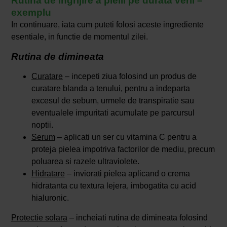
Rutina de ingrijire a pielii pe durata verii –
exemplu
In continuare, iata cum puteti folosi aceste ingrediente
esentiale, in functie de momentul zilei.
Rutina de dimineata
Curatare
– incepeti ziua folosind un produs de
curatare blanda a tenului, pentru a indeparta
excesul de sebum, urmele de transpiratie sau
eventualele impuritati acumulate pe parcursul
noptii.
Serum
– aplicati un ser cu vitamina C pentru a
proteja pielea impotriva factorilor de mediu, precum
poluarea si razele ultraviolete.
Hidratare
– inviorati pielea aplicand o crema
hidratanta cu textura lejera, imbogatita cu acid
hialuronic.
Protectie solara
– incheiati rutina de dimineata folosind