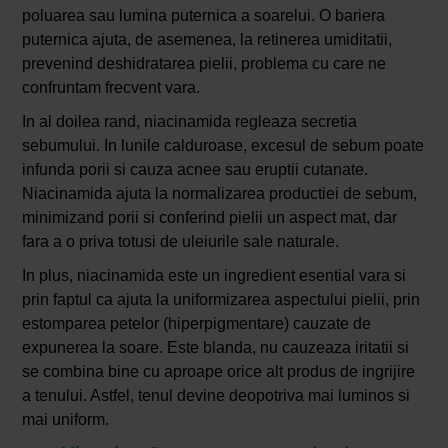
poluarea sau lumina puternica a soarelui. O bariera
puternica ajuta, de asemenea, la retinerea umiditatii,
prevenind deshidratarea pielii, problema cu care ne
confruntam frecvent vara.
In al doilea rand, niacinamida regleaza secretia
sebumului. In lunile calduroase, excesul de sebum poate
infunda porii si cauza acnee sau eruptii cutanate.
Niacinamida ajuta la normalizarea productiei de sebum,
minimizand porii si conferind pielii un aspect mat, dar
fara a o priva totusi de uleiurile sale naturale.
In plus, niacinamida este un ingredient esential vara si
prin faptul ca ajuta la uniformizarea aspectului pielii, prin
estomparea petelor (hiperpigmentare) cauzate de
expunerea la soare. Este blanda, nu cauzeaza iritatii si
se combina bine cu aproape orice alt produs de ingrijire
a tenului. Astfel, tenul devine deopotriva mai luminos si
mai uniform.