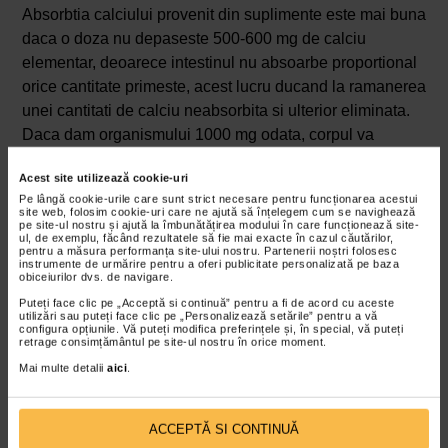
Absorbtia calciului provenit din suplimente este mai buna
daca o doza nu depaseste 500-600 mg de calciu
elementar, deoarece intestinul nu absoarbe proportional
orice cantitate primeste, acest lucru ducand la ramanerea
unei cantitati de calciu neabsorbita si ulterior eliminata.
Daca dam organismului 1000 mg odata, corpul va
absorbi doar 500 mg, restul fiind eliminat. Daca oferim
Acest site utilizează cookie-uri
organismului constant doze de 1000 mg, riscam ca
Pe lângă cookie-urile care sunt strict necesare pentru funcționarea acestui
transportul activ al calciului sa se „satureze” – cand doza
site web, folosim cookie-uri care ne ajută să înțelegem cum se navighează
pe site-ul nostru și ajută la îmbunătățirea modului în care funcționează site-
este prea mare, mecanismele de absorbtie (controlate de
ul, de exemplu, făcând rezultatele să fie mai exacte în cazul căutărilor,
pentru a măsura performanța site-ului nostru. Partenerii noștri folosesc
vitamina D) nu mai proceseaza eficient toata cantitatea.
instrumente de urmărire pentru a oferi publicitate personalizată pe baza
In concluzie, daca trebuie sa luati 1000 mg de calciu pe
obiceiurilor dvs. de navigare.
zi, administrati doua doze a cate 500 mg in doua
Puteți face clic pe „Acceptă si continuă” pentru a fi de acord cu aceste
utilizări sau puteți face clic pe „Personalizează setările” pentru a vă
momente diferite ale zilei.
configura opțiunile. Vă puteți modifica preferințele și, în special, vă puteți
retrage consimțământul pe site-ul nostru în orice moment.
Este important cand administrati calciul, raportat la mese,
Mai multe detalii
aici
.
in functie de forma lui: carbonatul de calciu se va
administra la masa, pentru ca are nevoie de acid gastric,
ACCEPTĂ SI CONTINUĂ
iar citratul de calciu se absoarbe mai usor si poate fi o