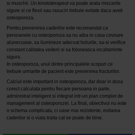
si muschii. Un kinetoterapeut va poate arata miscarile
sigure si ce flexii sau rasuciri trebuie evitate daca aveti
osteoporoza.
Pentru prevenirea caderilor este recomandat ca
persoanele cu osteoporoza sa nu aiba in casa covoare
alunecoase, sa ilumineze adecvat holurile, sa-si verifice
constant calitatea vederii si sa foloseasca incaltaminte
sigura.
In osteoporoza, unul dintre principalele scopuri ce
trebuie urmarite de pacient este prevenirea fracturilor.
Calciul este important in osteoporoza, dar doar in doza
corect calculata pentru fiecare persoana in parte,
administrat inteligent si integrat intr-un plan complet de
management al osteoporozei. La final, obiectivul nu este
o schema complicata, ci oase mai rezistente, evitarea
caderilor si o viata traita cat se poate de bine.