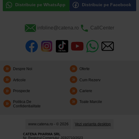
Distribuie pe WhatsApp
Distribuie pe Facebook
infoline@catena.ro
CallCenter
Despre Noi
Oferte
Articole
Cum Rezerv
Prospecte
Cariere
Politica De
Toate Marcile
Confidentialitate
www.catena.ro - © 2026
Vezi varianta desktop
CATENA PHARMA SRL
Nr. Registrul Comerţului: J03/2710/2023