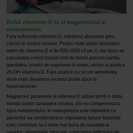
Rolul vitaminei D si al magneziului in
osteoporoza
Fara suficienta vitamina D, intestinul absoarbe greu
calciul la nivelul oaselor. Pentru multi adulti necesarul
optim de vitamina D e de 800-1000 UI pe zi, dar doza se
calculeaza corect tinand cont de factori precum varsta,
greutatea, nivelul de expunere la soare, sezon si analiza
25-OH vitamina D. Fara analize nu se vor administra
doze mari, deoarece excesul poate duce la
hipercalcemie.
Magneziul, proteinele si vitamina K aduse printr-o dieta
variata sustin sanatatea osoasa, dar nu compenseaza
lipsa tratamentului. In osteoporoza este important ca
pacientul sa constientizeze importanta tuturor factorilor
care contribuie la o stare mai buna de sanatate a
oaselor: alimentatie, miscare, corectarea deficitului de