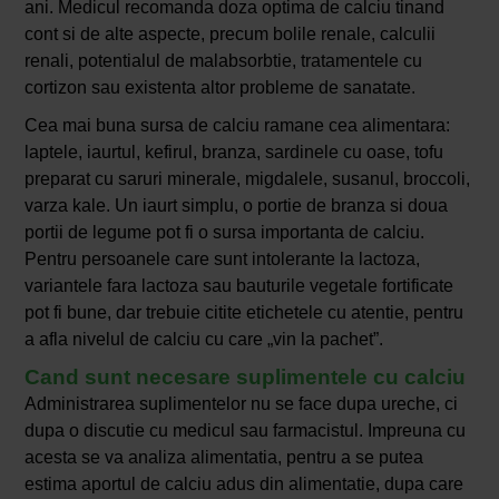
ani. Medicul recomanda doza optima de calciu tinand
cont si de alte aspecte, precum bolile renale, calculii
renali, potentialul de malabsorbtie, tratamentele cu
cortizon sau existenta altor probleme de sanatate.
Cea mai buna sursa de calciu ramane cea alimentara:
laptele, iaurtul, kefirul, branza, sardinele cu oase, tofu
preparat cu saruri minerale, migdalele, susanul, broccoli,
varza kale. Un iaurt simplu, o portie de branza si doua
portii de legume pot fi o sursa importanta de calciu.
Pentru persoanele care sunt intolerante la lactoza,
variantele fara lactoza sau bauturile vegetale fortificate
pot fi bune, dar trebuie citite etichetele cu atentie, pentru
a afla nivelul de calciu cu care „vin la pachet”.
Cand sunt necesare suplimentele cu calciu
Administrarea suplimentelor nu se face dupa ureche, ci
dupa o discutie cu medicul sau farmacistul. Impreuna cu
acesta se va analiza alimentatia, pentru a se putea
estima aportul de calciu adus din alimentatie, dupa care