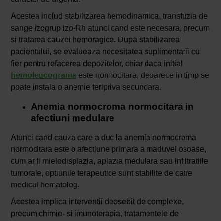
Acestea includ stabilizarea hemodinamica, transfuzia de
sange izogrup izo-Rh atunci cand este necesara, precum
si tratarea cauzei hemoragice. Dupa stabilizarea
pacientului, se evalueaza necesitatea suplimentarii cu
fier pentru refacerea depozitelor, chiar daca initial
hemoleucograma
este normocitara, deoarece in timp se
poate instala o anemie feripriva secundara.
Anemia normocroma normocitara in
afectiuni medulare
Atunci cand cauza care a duc la anemia normocroma
normocitara este o afectiune primara a maduvei osoase,
cum ar fi mielodisplazia, aplazia medulara sau infiltratiile
tumorale, optiunile terapeutice sunt stabilite de catre
medicul hematolog.
Acestea implica interventii deosebit de complexe,
precum chimio- si imunoterapia, tratamentele de