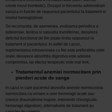
creste riscul trombotic). Dozajul si frecventa administrarii
variaza in functie de raspunsul pacientului la tratament si
nivelul hemoglobinei.
Se recomanda, de asemenea, evaluarea periodica a
sideremiei, feritina si saturatia transferinei, deoarece
deficitul functional de fier poate limita raspunsul la
tratament al pacientului. In astfel de cazuri,
suplimentarea intravenoasa cu fier este preferabila celei
orale, deoarece absorbtia digestiva este adesea
compromisa, iar efectul terapeutic este mai lent.
Tratamentul anemiei normocitare prin
pierderi acute de sange
In cazul in care pacientul dezvolta anemie normocroma
normocitara ca urmare a unei hemoragii acute sau
cronice (traumatisme majore, interventii chirurgicale,
hemoragii digestive), alternativele de tratament au
caracter de urgenta.