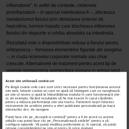
inflamatorie”. In astfel de contexte, citokinele
proinflamatorii – in special interleukina-6 –, afecteaza
metabolismul fierului prin stimularea sintezei de
hepcidina, hormon hepatic care blocheaza eliberarea
fierului din depozite si inhiba absorbtia sa intestinala.
Rezultatul este o disponibilitate redusa a fierului pentru
eritropoieza – formarea elementelor figurate ale sangelui
–, in ciuda rezervelor corporale normale sau chiar
crescute. Alternativele de tratament pentru acest tip de
anemie normocroma normocitara vizeaza in primul rand
controlul bolii inflamatorii de fond, prin terapie
Acest site utilizează cookie-uri
imunosupresoare, antiinflamatoare sau biologica, in
Pe lângă cookie-urile care sunt strict necesare pentru funcționarea acestui
functie de specificul patologiei.
site web, folosim cookie-uri care ne ajută să înțelegem cum se navighează
pe site-ul nostru și ajută la îmbunătățirea modului în care funcționează site-
ul, de exemplu, făcând rezultatele să fie mai exacte în cazul căutărilor,
In cazurile in care inflamatia este eficient controlata,
pentru a măsura performanța site-ului nostru. Partenerii noștri folosesc
instrumente de urmărire pentru a oferi publicitate personalizată pe baza
anemia se amelioreaza adesea spontan. Suplimentarea
obiceiurilor dvs. de navigare.
cu fier nu este eficienta in aceasta forma de anemie
Puteți face clic pe „Acceptă si continuă” pentru a fi de acord cu aceste
utilizări sau puteți face clic pe „Personalizează setările” pentru a vă
normocroma normocitara, iar administrarea sa empirica
configura opțiunile. Vă puteți modifica preferințele și, în special, vă puteți
poate fi chiar contraindicata. In situatiile in care nivelul
retrage consimțământul pe site-ul nostru în orice moment.