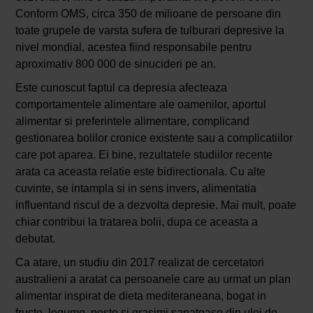
Conform OMS, circa 350 de milioane de persoane din
toate grupele de varsta sufera de tulburari depresive la
nivel mondial, acestea fiind responsabile pentru
aproximativ 800 000 de sinucideri pe an.
Este cunoscut faptul ca depresia afecteaza
comportamentele alimentare ale oamenilor, aportul
alimentar si preferintele alimentare, complicand
gestionarea bolilor cronice existente sau a complicatiilor
care pot aparea. Ei bine, rezultatele studiilor recente
arata ca aceasta relatie este bidirectionala. Cu alte
cuvinte, se intampla si in sens invers, alimentatia
influentand riscul de a dezvolta depresie. Mai mult, poate
chiar contribui la tratarea bolii, dupa ce aceasta a
debutat.
Ca atare, un studiu din 2017 realizat de cercetatori
australieni a aratat ca persoanele care au urmat un plan
alimentar inspirat de dieta mediteraneana, bogat in
fructe, legume, peste si grasimi sanatoase din ulei de