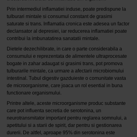
Prin intermediul inflamatiei induse, poate predispune la
tulburari mintale si consumul constant de grasimi
saturate si trans. Inflamatia cronica este adesea un factor
declansator al depresiei, iar reducerea inflamatiei poate
contribui la imbunatatirea sanatatii mintale.
Dietele dezechilibrate, in care o parte considerabila a
consumului e reprezentata de alimentele ultraprocesate
bogate in zahar adaugat si grasimi trans, pot promova
tulburarile mintale, ca urmare a afectarii microbiomului
intestinal. Tubul digestiv gazduieste o comunitate vasta
de microorganisme, care joaca un rol esential in buna
functionare organismului.
Printre altele, aceste microorganisme produc substante
care pot influenta secretia de serotonina, un
neurotransmitator important pentru reglarea somnului, a
apetitului si a starii de spirit, dar pentru si gestionarea
durerii. De altfel, aproape 95% din serotonina este