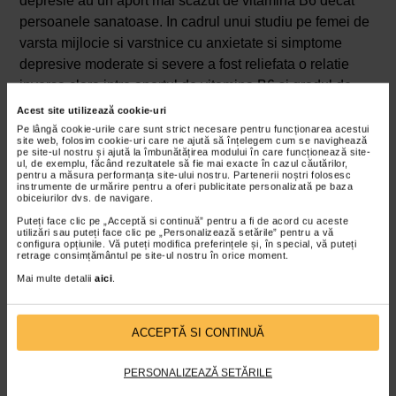
depresie au un aport mai scazut de vitamina B6 decat
persoanele sanatoase. In cadrul unui studiu pe femei de
varsta mijlocie si varstnice cu anxietate si simptome
depresive moderate si severe a fost reliefata o relatie
inversa clara intre aportul de vitamina B6 si gradul de
severitate a simptomatolgiei.
Acest site utilizează cookie-uri
Pe lângă cookie-urile care sunt strict necesare pentru funcționarea acestui
Surse foarte bune de vitamina B6 includ carnea de pui si
site web, folosim cookie-uri care ne ajută să înțelegem cum se navighează
pe site-ul nostru și ajută la îmbunătățirea modului în care funcționează site-
curcan, somon si ton, vita si porc, orezul brun, ovazul,
ul, de exemplu, făcând rezultatele să fie mai exacte în cazul căutărilor,
pentru a măsura performanța site-ului nostru. Partenerii noștri folosesc
painea din grau integral, cartofii, spanacul, avocado,
instrumente de urmărire pentru a oferi publicitate personalizată pe baza
obiceiurilor dvs. de navigare.
bananele, prunele uscate, semintele de floarea-soarelui
si arahidele.
Puteți face clic pe „Acceptă si continuă” pentru a fi de acord cu aceste
utilizări sau puteți face clic pe „Personalizează setările” pentru a vă
configura opțiunile. Vă puteți modifica preferințele și, în special, vă puteți
Acidul folic
retrage consimțământul pe site-ul nostru în orice moment.
Mai multe detalii
aici
.
Iritabilitatea, anemia si tulburarile comportamentale sunt
observate in cazul deficientei de vitamina B9, mai
cunoscuta drept acid folic. Se stie ca acidul folic este
ACCEPTĂ SI CONTINUĂ
implicat in sinteza neurotransmitatorilor serotonina,
PERSONALIZEAZĂ SETĂRILE
dopamina, epinefrina si monoamina si, ca atare,