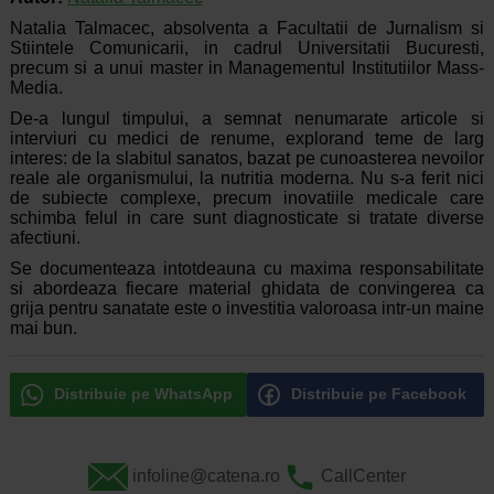
Natalia Talmacec, absolventa a Facultatii de Jurnalism si
Stiintele Comunicarii, in cadrul Universitatii Bucuresti,
precum si a unui master in Managementul Institutiilor Mass-
Media.
De-a lungul timpului, a semnat nenumarate articole si
interviuri cu medici de renume, explorand teme de larg
interes: de la slabitul sanatos, bazat pe cunoasterea nevoilor
reale ale organismului, la nutritia moderna. Nu s-a ferit nici
de subiecte complexe, precum inovatiile medicale care
schimba felul in care sunt diagnosticate si tratate diverse
afectiuni.
Se documenteaza intotdeauna cu maxima responsabilitate
si abordeaza fiecare material ghidata de convingerea ca
grija pentru sanatate este o investitia valoroasa intr-un maine
mai bun.
Distribuie pe WhatsApp
Distribuie pe Facebook
infoline@catena.ro
CallCenter