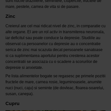
sunt nucile braziliene, semintele, ciupercile, fructele de
mare, pestele, carnea de vita si de pasare.
Zinc
Creierul are cel mai ridicat nivel de zinc, in comparatie cu
alte organe. El are un rol activ in transmiterea neuronala,
iar deficitul sau poate conduce la depresie. Studiile au
observat ca persoanelor cu depresie au o concentratie
serica de zinc mai scazuta decat persoanele sanatoase
si ca suplimentarea aportului pentru cresterea acestor
concentratii se asociaza cu o scadere a scorurilor de
depresie si anxietate.
Pe lista alimentelor bogate se regasesc pe primele pozitii
fructele de mare, carnea rosie, leguminoasele, anumite
nuci (nuci, caju) si seminte (de dovleac, floarea-soarelui,
susan, canepa).
Cupru