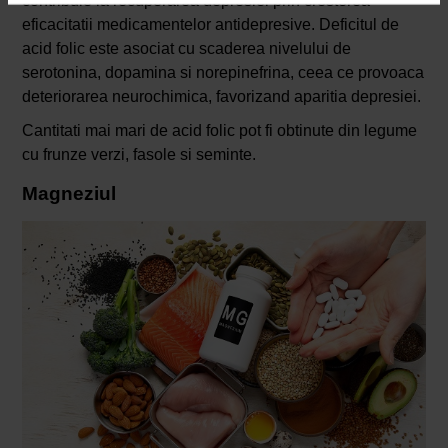
contribuie la recuperarea depresiei prin cresterea
eficacitatii medicamentelor antidepresive. Deficitul de
acid folic este asociat cu scaderea nivelului de
serotonina, dopamina si norepinefrina, ceea ce provoaca
deteriorarea neurochimica, favorizand aparitia depresiei.
Cantitati mai mari de acid folic pot fi obtinute din legume
cu frunze verzi, fasole si seminte.
Magneziul