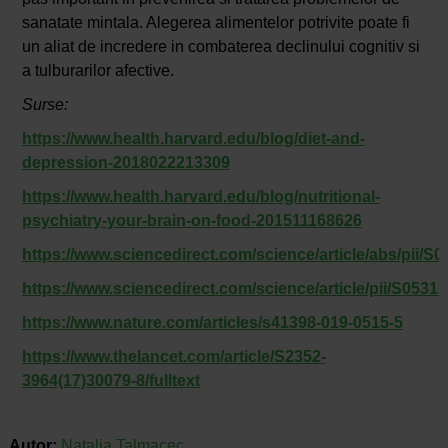
sanatate mintala. Alegerea alimentelor potrivite poate fi
un aliat de incredere in combaterea declinului cognitiv si
a tulburarilor afective.
Surse:
https://www.health.harvard.edu/blog/diet-and-
depression-2018022213309
https://www.health.harvard.edu/blog/nutritional-
psychiatry-your-brain-on-food-201511168626
https://www.sciencedirect.com/science/article/abs/pii/
https://www.sciencedirect.com/science/article/pii/S05
https://www.nature.com/articles/s41398-019-0515-5
https://www.thelancet.com/article/S2352-
3964(17)30079-8/fulltext
Autor:
Natalia Talmacec