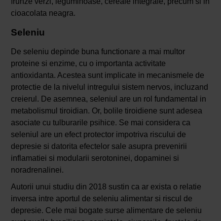
frunze verzi, leguminoase, cereale integrale, precum si in
cioacolata neagra.
Seleniu
De seleniu depinde buna functionare a mai multor
proteine si enzime, cu o importanta activitate
antioxidanta. Acestea sunt implicate in mecanismele de
protectie de la nivelul intregului sistem nervos, incluzand
creierul. De asemnea, seleniul are un rol fundamental in
metabolismul tiroidian. Or, bolile tiroidiene sunt adesea
asociate cu tulburarile psihice. Se mai considera ca
seleniul are un efect protector impotriva riscului de
depresie si datorita efectelor sale asupra prevenirii
inflamatiei si modularii serotoninei, dopaminei si
noradrenalinei.
Autorii unui studiu din 2018 sustin ca ar exista o relatie
inversa intre aportul de seleniu alimentar si riscul de
depresie. Cele mai bogate surse alimentare de seleniu