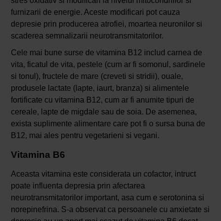
stres oxidativ si modificari la nivelul mitocondriilor si
furnizarii de energie. Aceste modificari pot cauza
depresie prin producerea atrofiei, moartea neuronilor si
scaderea semnalizarii neurotransmitatorilor.
Cele mai bune surse de vitamina B12 includ carnea de
vita, ficatul de vita, pestele (cum ar fi somonul, sardinele
si tonul), fructele de mare (creveti si stridii), ouale,
produsele lactate (lapte, iaurt, branza) si alimentele
fortificate cu vitamina B12, cum ar fi anumite tipuri de
cereale, lapte de migdale sau de soia. De asemenea,
exista suplimente alimentare care pot fi o sursa buna de
B12, mai ales pentru vegetarieni si vegani.
Vitamina B6
Aceasta vitamina este considerata un cofactor, intruct
poate influenta depresia prin afectarea
neurotransmitatorilor important, asa cum e serotonina si
norepinefrina. S-a observat ca persoanele cu anxietate si