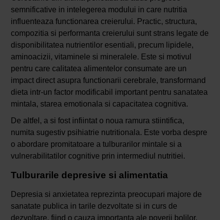
semnificative in intelegerea modului in care nutritia
influenteaza functionarea creierului. Practic, structura,
compozitia si performanta creierului sunt strans legate de
disponibilitatea nutrientilor esentiali, precum lipidele,
aminoacizii, vitaminele si mineralele. Este si motivul
pentru care calitatea alimentelor consumate are un
impact direct asupra functionarii cerebrale, transformand
dieta intr-un factor modificabil important pentru sanatatea
mintala, starea emotionala si capacitatea cognitiva.
De altfel, a si fost infiintat o noua ramura stiintifica,
numita sugestiv psihiatrie nutritionala. Este vorba despre
o abordare promitatoare a tulburarilor mintale si a
vulnerabilitatilor cognitive prin intermediul nutritiei.
Tulburarile depresive si alimentatia
Depresia si anxietatea reprezinta preocupari majore de
sanatate publica in tarile dezvoltate si in curs de
dezvoltare, fiind o cauza importanta ale poverii bolilor.