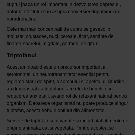
cuprul joaca un rol important in dezvoltarea depresiei,
datorita efectului sau asupra conversiei dopaminei in
noradrenalina.
Cele mai mari concentratii de cupru se gasesc in
moluste, crustacee, nuci, cereale, ficat, seminte de
floarea-soarelui, migdale, germeni de grau.
Triptofanul
Acest aminoacid este un precursor important al
serotoninei, un neurotransmitator esential pentru
reglarea starii de spirit, a somnului si apetitului. Studiile
au demonstrat ca triptofanul are efecte benefice in
reducerea anxietatii, avand rol de relaxant natural pentru
organism. Deoarece organismul nu poate produce singur
triptofan, acesta trebuie obtinut din alimentatie.
Sursele de triptofan sunt variate si includ atat alimente de
origine animala, cat si vegetala. Printre acestea se