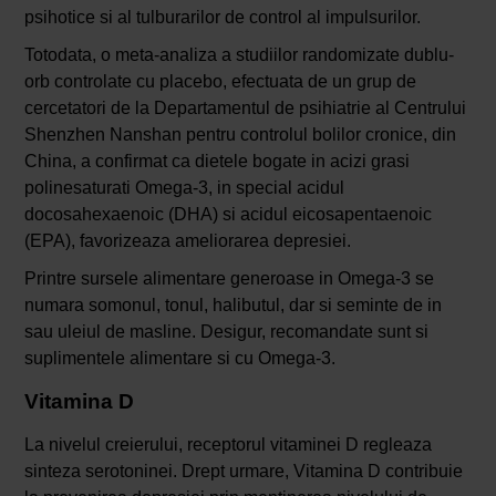
psihotice si al tulburarilor de control al impulsurilor.
Totodata, o meta-analiza a studiilor randomizate dublu-
orb controlate cu placebo, efectuata de un grup de
cercetatori de la Departamentul de psihiatrie al Centrului
Shenzhen Nanshan pentru controlul bolilor cronice, din
China, a confirmat ca dietele bogate in acizi grasi
polinesaturati Omega-3, in special acidul
docosahexaenoic (DHA) si acidul eicosapentaenoic
(EPA), favorizeaza ameliorarea depresiei.
Printre sursele alimentare generoase in Omega-3 se
numara somonul, tonul, halibutul, dar si seminte de in
sau uleiul de masline. Desigur, recomandate sunt si
suplimentele alimentare si cu Omega-3.
Vitamina D
La nivelul creierului, receptorul vitaminei D regleaza
sinteza serotoninei. Drept urmare, Vitamina D contribuie