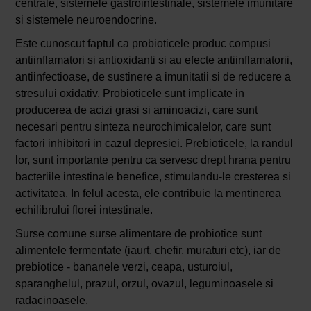
centrale, sistemele gastrointestinale, sistemele imunitare
si sistemele neuroendocrine.
Este cunoscut faptul ca probioticele produc compusi
antiinflamatori si antioxidanti si au efecte antiinflamatorii,
antiinfectioase, de sustinere a imunitatii si de reducere a
stresului oxidativ. Probioticele sunt implicate in
producerea de acizi grasi si aminoacizi, care sunt
necesari pentru sinteza neurochimicalelor, care sunt
factori inhibitori in cazul depresiei. Prebioticele, la randul
lor, sunt importante pentru ca servesc drept hrana pentru
bacteriile intestinale benefice, stimulandu-le cresterea si
activitatea. In felul acesta, ele contribuie la mentinerea
echilibrului florei intestinale.
Surse comune surse alimentare de probiotice sunt
alimentele fermentate (iaurt, chefir, muraturi etc), iar de
prebiotice - bananele verzi, ceapa, usturoiul,
sparanghelul, prazul, orzul, ovazul, leguminoasele si
radacinoasele.