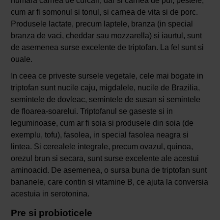
numara carnea de curcan, dar si carnea de pui, pestele,
cum ar fi somonul si tonul, si carnea de vita si de porc.
Produsele lactate, precum laptele, branza (in special
branza de vaci, cheddar sau mozzarella) si iaurtul, sunt
de asemenea surse excelente de triptofan. La fel sunt si
ouale.
In ceea ce priveste sursele vegetale, cele mai bogate in
triptofan sunt nucile caju, migdalele, nucile de Brazilia,
semintele de dovleac, semintele de susan si semintele
de floarea-soarelui. Triptofanul se gaseste si in
leguminoase, cum ar fi soia si produsele din soia (de
exemplu, tofu), fasolea, in special fasolea neagra si
lintea. Si cerealele integrale, precum ovazul, quinoa,
orezul brun si secara, sunt surse excelente ale acestui
aminoacid. De asemenea, o sursa buna de triptofan sunt
bananele, care contin si vitamine B, ce ajuta la conversia
acestuia in serotonina.
Pre si probioticele