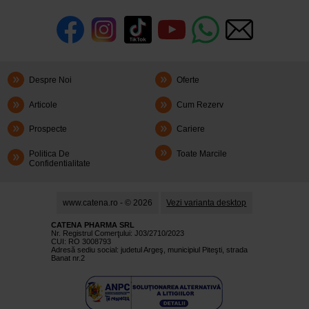
Despre Noi
Oferte
Articole
Cum Rezerv
Prospecte
Cariere
Politica De
Toate Marcile
Confidentialitate
www.catena.ro - © 2026
Vezi varianta desktop
CATENA PHARMA SRL
Nr. Registrul Comerţului: J03/2710/2023
CUI: RO 3008793
Adresă sediu social: judetul Argeş, municipiul Piteşti, strada
Banat nr.2