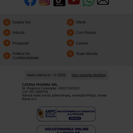
Despre Noi
Oferte
Articole
Cum Rezerv
Prospecte
Cariere
Politica De
Toate Marcile
Confidentialitate
www.catena.ro - © 2026
Vezi varianta desktop
CATENA PHARMA SRL
Nr. Registrul Comerţului: J03/2710/2023
CUI: RO 3008793
Adresă sediu social: judetul Argeş, municipiul Piteşti, strada
Banat nr.2