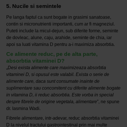
5. Nucile si semintele
Pe langa faptul ca sunt bogate in grasimi sanatoase,
contin si micronutrienti importanti, cum ar fi magneziul.
Puteti include la micul-dejun, sub diferite forme, seminte
de dovleac, alune, caju, arahide, seminte de chia, iar
apoi sa luati vitamina D pentru a-i maximiza absorbtia.
Ce alimente reduc, pe de alta parte,
absorbtia vitaminei D?
„
Desi exista alimente care maximizeaza absorbtia
vitaminei D, si opusul este valabil. Exista o serie de
alimente care, daca sunt consumate inainte de
suplimentare sau concomitent cu diferite alimente bogate
in vitamina D, ii reduc absorbtia. Este vorba in special
despre fibrele de origine vegetala, alimentare
”, ne spune
dr. Iasmina Wadi.
Fibrele alimentare, intr-adevar, reduc absorbtia vitaminei
D la nivelul tractului gastrointestinal prin mai multe