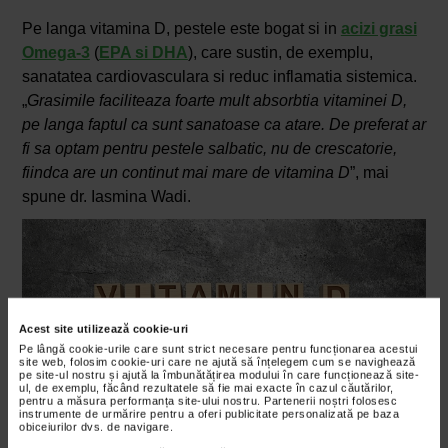
Pe langa vitamina D, pestele este bogat si in
acizi grasi
Omega-3
(
EPA si DHA
), care sustin, de exemplu,
sanatatea cardiovasculara si reduc inflamatia sistemica.
„
Grasimile faciliteaza foarte mult absorbtia vitaminei D,
pe langa faptul ca sunt sanatoase ca atare. De preferat ar
fi sa optam pentru pestele salbatic, nu de crescatorie,
fiindca are un continut mai mare de vitamina D
”, mai
spune dr. Iasmina Wadi.
Acest site utilizează cookie-uri
Pe lângă cookie-urile care sunt strict necesare pentru funcționarea acestui
site web, folosim cookie-uri care ne ajută să înțelegem cum se navighează
pe site-ul nostru și ajută la îmbunătățirea modului în care funcționează site-
ul, de exemplu, făcând rezultatele să fie mai exacte în cazul căutărilor,
pentru a măsura performanța site-ului nostru. Partenerii noștri folosesc
instrumente de urmărire pentru a oferi publicitate personalizată pe baza
obiceiurilor dvs. de navigare.