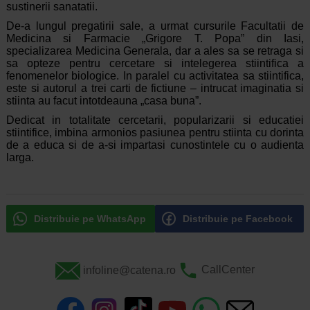
sustinerii sanatatii.
De-a lungul pregatirii sale, a urmat cursurile Facultatii de
Medicina si Farmacie „Grigore T. Popa” din Iasi,
specializarea Medicina Generala, dar a ales sa se retraga si
sa opteze pentru cercetare si intelegerea stiintifica a
fenomenelor biologice. In paralel cu activitatea sa stiintifica,
este si autorul a trei carti de fictiune – intrucat imaginatia si
stiinta au facut intotdeauna „casa buna”.
Dedicat in totalitate cercetarii, popularizarii si educatiei
stiintifice, imbina armonios pasiunea pentru stiinta cu dorinta
de a educa si de a-si impartasi cunostintele cu o audienta
larga.
Distribuie pe WhatsApp
Distribuie pe Facebook
infoline@catena.ro
CallCenter