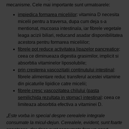
mecanisme. Cele mai importante sunt urmatoarele:
impiedica formarea miceliilor
: vitamina D necesita
micelii pentru a traversa, dupa cum deja s-a
mentionat, mucoasa intestinala, iar fibrele vegetale
leaga acizii biliari, reducand asadar disponibilitatea
acestora pentru formarea miceliilor;
fibrele pot reduce activitatea lipazelor pancreatice
:
ceea ce diminueaza digestia grasimilor, implicit si
absorbtia vitaminelor liposolubile;
prin cresterea vascozitatii continutului intestinal
:
fibrele alimentare reduc transferul acestei vitamine
din picaturile lipidice catre micelii;
fibrele cresc vascozitatea chilului (pasta
semilichida rezultata in stomac) intestinal
: ceea ce
limiteaza absorbtia efectiva a vitaminei D.
„
Este vorba in special despre cerealele integrale
consumate la micul-dejun. Cerealele, evident, sunt foarte