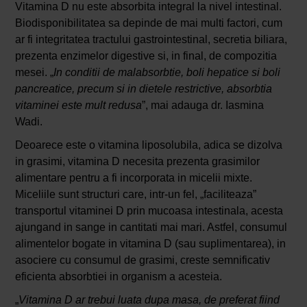
Vitamina D nu este absorbita integral la nivel intestinal.
Biodisponibilitatea sa depinde de mai multi factori, cum
ar fi integritatea tractului gastrointestinal, secretia biliara,
prezenta enzimelor digestive si, in final, de compozitia
mesei. „
In conditii de malabsorbtie, boli hepatice si boli
pancreatice, precum si in dietele restrictive, absorbtia
vitaminei este mult redusa
”, mai adauga dr. Iasmina
Wadi.
Deoarece este o vitamina liposolubila, adica se dizolva
in grasimi, vitamina D necesita prezenta grasimilor
alimentare pentru a fi incorporata in micelii mixte.
Miceliile sunt structuri care, intr-un fel, „faciliteaza”
transportul vitaminei D prin mucoasa intestinala, acesta
ajungand in sange in cantitati mai mari. Astfel, consumul
alimentelor bogate in vitamina D (sau suplimentarea), in
asociere cu consumul de grasimi, creste semnificativ
eficienta absorbtiei in organism a acesteia.
„
Vitamina D ar trebui luata dupa masa, de preferat fiind