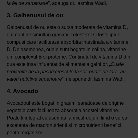
la fel de sanatoase
”, adauga dr. Iasmina Wadi.
3. Galbenusul de ou
Galbenusul de ou este o sursa moderata de vitamina D,
dar contine simultan grasimi, colesterol si fosfolipide,
compusi care faciliteaza absorbtia intestinala a vitaminei
D. De asemenea, ouale sunt bogate in colina, vitamine
din complexul B si proteine. Continutul de vitamina D din
oua este insa influentat de alimentatia gainilor. „
Ouale
provenite de la pasari crescute la sol, ouale de tara, au
valori nutritive superioare
”, ne spune dr. Iasmina Wadi.
4. Avocado
Avocadoul este bogat in grasimi sanatoase de origine
vegetala care faciliteaza absorbtia acestei vitamine.
Poate fi integrat cu usurinta la micul-dejun, fiind o sursa
excelenta de macronutrienti si micronutrienti benefici
pentru organism.