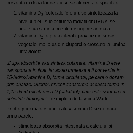
prezenta in doua forme, cu surse alimentare specifice:
vitamina D
(colecalciferolul)
: se sintetizeaza la
3
nivelul pielii sub actiunea radiatiilor UVB si se
poate lua si din alimente de origine animala;
vitamina D
(ergocalciferol)
: provine din surse
2
vegetale, mai ales din ciupercile crescute la lumina
ultravioleta.
„
Dupa absorbtie sau sinteza cutanata, vitamina D este
transportata in ficat, iar acolo urmeaza a fi convertita in
25-hidroxivitamina D, forma circulanta, pe care o dozam
prin analize. Ulterior, rinichii transforma aceasta forma in
1,25-dihidroxivitamina D (calcitriol), care este si forma cu
activitate biologica
”, ne explica dr. Iasmina Wadi.
Printre principalele functii ale vitaminei D se numara
urmatoarele:
stimuleaza absorbtia intestinala a calciului si