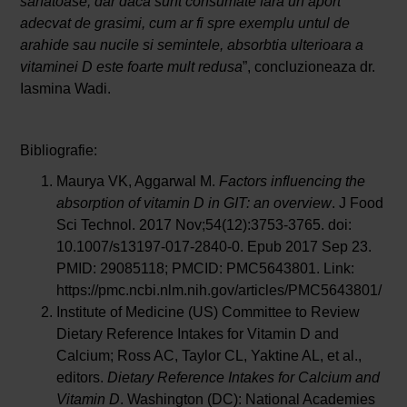
sanatoase, dar daca sunt consumate fara un aport
adecvat de grasimi, cum ar fi spre exemplu untul de
arahide sau nucile si semintele, absorbtia ulterioara a
vitaminei D este foarte mult redusa
”, concluzioneaza dr.
Iasmina Wadi.
Bibliografie:
Maurya VK, Aggarwal M.
Factors influencing the
absorption of vitamin D in GIT: an overview
. J Food
Sci Technol. 2017 Nov;54(12):3753-3765. doi:
10.1007/s13197-017-2840-0. Epub 2017 Sep 23.
PMID: 29085118; PMCID: PMC5643801. Link:
https://pmc.ncbi.nlm.nih.gov/articles/PMC5643801/
Institute of Medicine (US) Committee to Review
Dietary Reference Intakes for Vitamin D and
Calcium; Ross AC, Taylor CL, Yaktine AL, et al.,
editors.
Dietary Reference Intakes for Calcium and
Vitamin D
. Washington (DC): National Academies