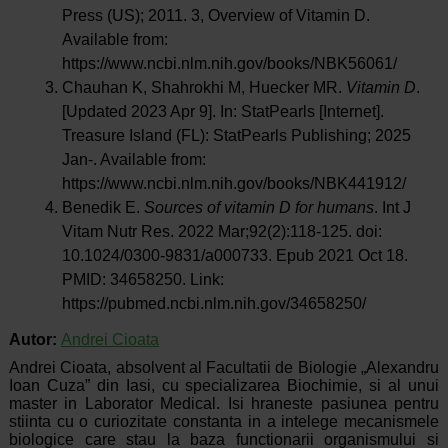
Press (US); 2011. 3, Overview of Vitamin D.
Available from:
https://www.ncbi.nlm.nih.gov/books/NBK56061/
Chauhan K, Shahrokhi M, Huecker MR.
Vitamin D
.
[Updated 2023 Apr 9]. In: StatPearls [Internet].
Treasure Island (FL): StatPearls Publishing; 2025
Jan-. Available from:
https://www.ncbi.nlm.nih.gov/books/NBK441912/
Benedik E.
Sources of vitamin D for humans
. Int J
Vitam Nutr Res. 2022 Mar;92(2):118-125. doi:
10.1024/0300-9831/a000733. Epub 2021 Oct 18.
PMID: 34658250. Link:
https://pubmed.ncbi.nlm.nih.gov/34658250/
Autor:
Andrei Cioata
Andrei Cioata, absolvent al Facultatii de Biologie „Alexandru
Ioan Cuza” din Iasi, cu specializarea Biochimie, si al unui
master in Laborator Medical. Isi hraneste pasiunea pentru
stiinta cu o curiozitate constanta in a intelege mecanismele
biologice care stau la baza functionarii organismului si