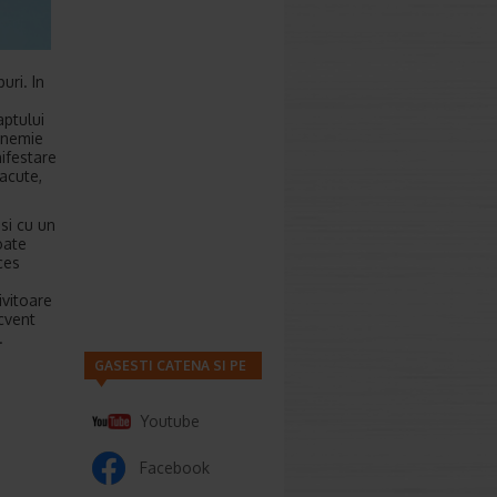
uri. In
aptului
 anemie
ifestare
acute,
si cu un
oate
ces
ivitoare
cvent
.
GASESTI CATENA SI PE
Youtube
Facebook