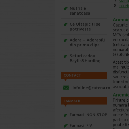
Manag
Intre
Nutritie
sanatoasa
Anemie
Ce Oftapic ti se
Cazurile
potriveste
scazut d
MCV (vol
eritrocit
Adora – Adorabili
(celula 
din prima clipa
numarul 
tesuturil
Seturi cadou
Baylis&Harding
Acest ti
mai mult
disfunct
CONTACT
sau cres
tranzitor
asociata
infoline@catena.ro
Anemie
Printre 
FARMACII
numara b
afectiun
unele fo
Farmacii NON-STOP
parte a m
poate f
Farmacii FIV