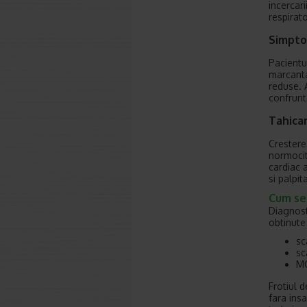
incercar
respirato
Simpto
Pacientu
marcant
reduse. 
confrunt
Tahicar
Crestere
normocit
cardiac 
si palpita
Cum se
Diagnost
obtinute
sc
sc
MC
Frotiul 
fara ins