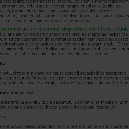
nt este foarte des identificat la pacientul cu anemie normocitara no
e netratate sau cele tratate incorect, terapia oncologica (radio- sau
rapie), tratamentele medicamentoase ale caror obiectiv este
resoare, expunerea la toxine si alcoolismul cronic fac parte din cate
or de risc pentru anemie normocitara normocroma.
 normocitara normocroma: simptome si manifestari clinic
l cu anemie normocitara normocroma prezinta simptome nespecifice, 
se, in stricta dependenta de severitatea scaderii hemoglobinei, de rata
se instaleaza si de capacitatea de compensare a organismului. De ce
i, simptomele se atribuie bolii de baza, iar diagnosticul de anemie no
ma este stabilit secundar, printr-o serie de analize uzuale.
ala
ncipalul simptom si apare din cauza scaderii capacitatii de transport a
ui catre tesuturi. Pacientul cu anemie normocitara normocroma acuz
, senzatia de lipsa de energie, epuizare fizica chiar si dupa efort foar
iunea musculara
intoleranta la exercitiu fizic a pacientului cu anemie normocitara nor
este decat o consecinta directa a scaderii oxigenarii tesuturilor.
ea
 la efort, sau dificultatea de a respira la eforturi moderate, aparte pe