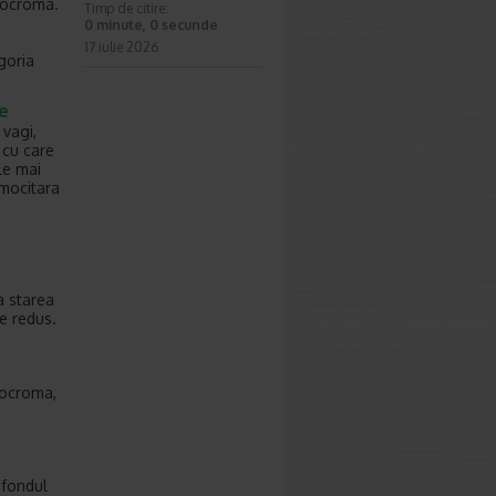
rmocroma.
Timp de citire:
0 minute, 0 secunde
17 iulie 2026
goria
e
vagi,
 cu care
le mai
rmocitara
a starea
te redus.
mocroma,
 fondul