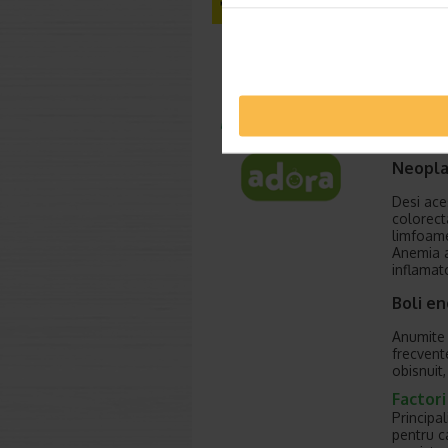
moderate
Insufic
In contex
va duce 
foarte i
simptom
Neoplaz
Desi ace
colorecta
limfoame
Anemia a
inflamat
Boli e
Anumite 
frecvente
obisnuit,
Factor
Principa
pentru c