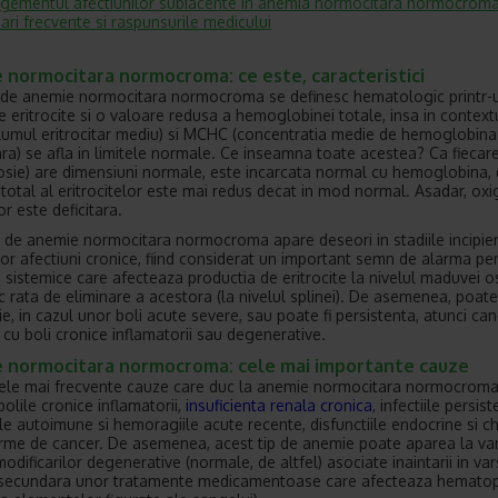
ementul afectiunilor subiacente in anemia normocitara normocrom
bari frecvente si raspunsurile medicului
 normocitara normocroma: ce este, caracteristici
 de anemie normocitara normocroma se definesc hematologic printr
e eritrocite si o valoare redusa a hemoglobinei totale, insa in contextu
umul eritrocitar mediu) si MCHC (concentratia medie de hemoglobina
ara) se afla in limitele normale. Ce inseamna toate acestea? Ca fiecare 
rosie) are dimensiuni normale, este incarcata normal cu hemoglobina, 
total al eritrocitelor este mai redus decat in mod normal. Asadar, ox
or este deficitara.
p de anemie normocitara normocroma apare deseori in stadiile incipie
or afectiuni cronice, fiind considerat un important semn de alarma pe
ii sistemice care afecteaza productia de eritrocite la nivelul maduvei 
c rata de eliminare a acestora (la nivelul splinei). De asemenea, poate 
ie, in cazul unor boli acute severe, sau poate fi persistenta, atunci ca
 cu boli cronice inflamatorii sau degenerative.
 normocitara normocroma: cele mai importante cauze
cele mai frecvente cauze care duc la anemie normocitara normocroma
olile cronice inflamatorii,
insuficienta renala cronica
, infectiile persist
ile autoimune si hemoragiile acute recente, disfunctiile endocrine si ch
rme de cancer. De asemenea, acest tip de anemie poate aparea la var
odificarilor degenerative (normale, de altfel) asociate inaintarii in va
i secundara unor tratamente medicamentoase care afecteaza hemato