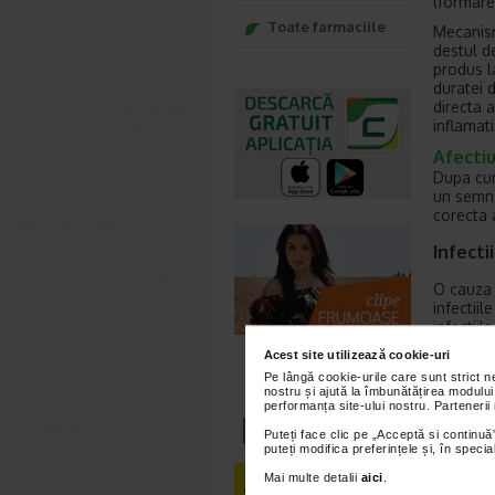
(formare
Toate farmaciile
Mecanism
destul d
produs l
duratei d
directa 
inflamat
Afecti
Dupa cum
un semn 
corecta 
Infecti
O cauza 
infectii
infectii
normocit
Acest site utilizează cookie-uri
metaboli
Pe lângă cookie-urile care sunt strict 
nostru și ajută la îmbunătățirea modului
Boli a
performanța site-ului nostru. Partenerii
Puteți face clic pe „Acceptă si continuă”
Poliartr
puteți modifica preferințele și, în spec
cateva d
normocit
Mai multe detalii
aici
.
eritroci