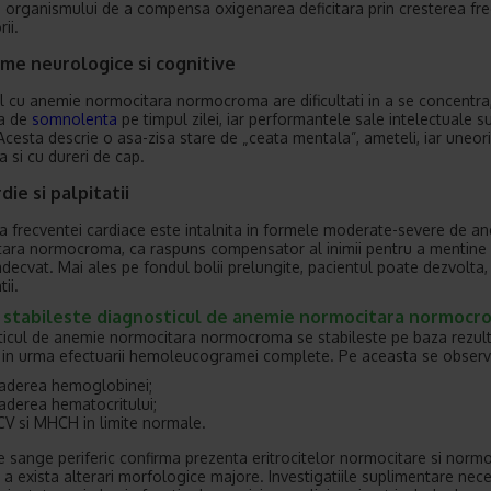
ii organismului de a compensa oxigenarea deficitara prin cresterea fre
rii.
me neurologice si cognitive
l cu anemie normocitara normocroma are dificultati in a se concentra,
a de
somnolenta
pe timpul zilei, iar performantele sale intelectuale s
Acesta descrie o asa-zisa stare de „ceata mentala”, ameteli, iar uneori
a si cu dureri de cap.
die si palpitatii
a frecventei cardiace este intalnita in formele moderate-severe de a
ara normocroma, ca raspuns compensator al inimii pentru a mentine 
adecvat. Mai ales pe fondul bolii prelungite, pacientul poate dezvolta, 
tii.
 stabileste diagnosticul de anemie normocitara normocr
icul de anemie normocitara normocroma se stabileste pe baza rezult
 in urma efectuarii hemoleucogramei complete. Pe aceasta se observ
aderea hemoglobinei;
aderea hematocritului;
V si MHCH in limite normale.
de sange periferic confirma prezenta eritrocitelor normocitare si nor
a a exista alterari morfologice majore. Investigatiile suplimentare nec