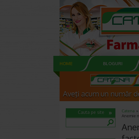
HOME
BLOGURI
Catena
Cauta pe site
Anemie no
Anem
fact