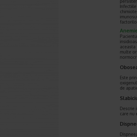
persiste
Infectiil
chimiote
imunosup
factoril
Anemie
Pacientu
insidioa
aceasta 
multe or
normocro
Obose
Este pri
oxigenul
de apatie
Slabic
Descrie 
care nu 
Dispne
Dispneea