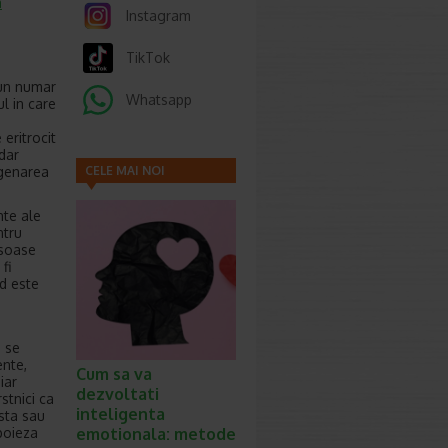
a
Instagram
TikTok
-un numar
Whatsapp
l in care
eritrocit
dar
igenarea
CELE MAI NOI
ARTICOLE
nte ale
ntru
osoase
fi
nd este
 se
ente,
Cum sa va
iar
dezvoltati
stnici ca
inteligenta
rsta sau
poieza
emotionala: metode