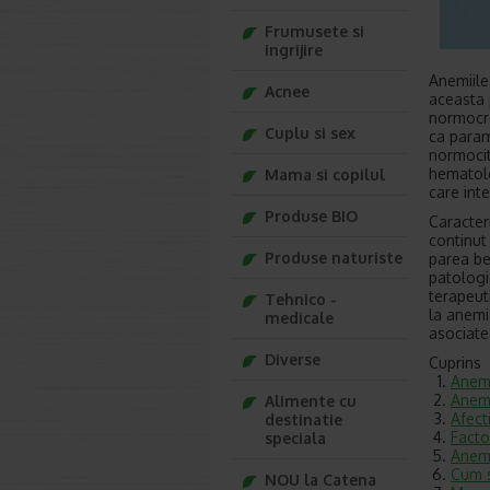
Frumusete si
ingrijire
Anemiile 
Acnee
aceasta 
normocro
Cuplu si sex
ca param
normocit
hematolo
Mama si copilul
care int
Produse BIO
Caracter
continut
Produse naturiste
parea be
patologi
terapeuti
Tehnico -
la anemi
medicale
asociate
Diverse
Cuprins
Anemi
Anemi
Alimente cu
Afect
destinatie
Facto
speciala
Anemi
Cum s
NOU la Catena