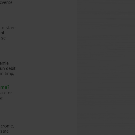
cventei
 o stare
unt
 se
nemie
un debit
in timp,
oma?
atelor
a:
mocrome,
esare