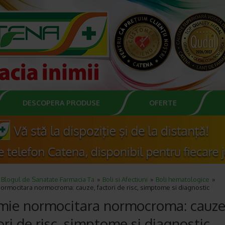
DESCOPERA PRODUSE
OFERTE
Blogul de Sanatate Farmacia Ta
Boli si Afectiuni
Boli hematologice
rmocitara normocroma: cauze, factori de risc, simptome si diagnostic
ie normocitara normocroma: cauze
ori de risc, simptome si diagnostic