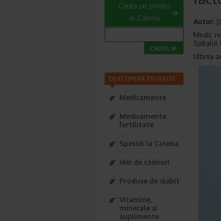
Cauta un produs
in Catena
Autor:
D
Medic re
Spitalul 
Ultima a
DESCOPERA PRODUSE
Medicamente
Medicamente
fertilitate
Special la Catena
Idei de cadouri
Produse de slabit
Vitamine,
minerale si
suplimente