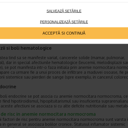
, dar persistente.
SALVEAZĂ SETĂRILE
ienta renala cronica
PERSONALIZEAZĂ SETĂRILE
tul bolilor renale cronice, sinteza eritropoietinei este foarte redusa, 
la o diminuare progresiva a eritropoiezei. Anemia normocitara este u
ACCEPTĂ SI CONTINUĂ
mportant in insuficienta renala si poate aparea chiar inainte de instala
elor uremice.
ii si boli hematologice
stea tind sa se manifeste variat, cancerele solide (mamar, pulmonar,
l), dar in special afectiunile hematologice (leucemii, mielodisplazii sa
), se pot manifesta intr-o faza initiala prin anemie normocitara nor
pare ca urmare fie a unui proces de infiltrare a maduvei osoase, fie pri
orii sistemice sau pierderi de sange (spre exemplu, in cancerul colorect
ndocrine
boli endocrine se pot asocia cu anemie normocitara normocroma, ce
 fiind hipotiroidismul, hipopituitarismul sau insuficienta suprarenalian
 aceste afectiuni se asociaza si cu alte deficite nutritionale sau metab
i de risc in anemie normocitara normocroma
lii factori de risc pentru anemie normocitara normocroma sunt varsta i
a in general se asociaza bolilor cronice. Statusul inflamator sistemic