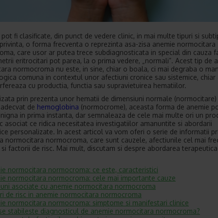
pot fi clasificate, din punct de vedere clinic, in mai multe tipuri si subtip
privinta, o forma frecventa o reprezinta asa-zisa anemie normocitara
ma, care usor ar putea trece subdiagnosticata in special din cauza f
etrii eritrocitari pot parea, la o prima vedere, „normali”. Acest tip de
ara normocroma nu este, in sine, chiar o boala, ci mai degraba o man
gica comuna in contextul unor afectiuni cronice sau sistemice, chiar 
erfereaza cu productia, functia sau supravietuirea hematiilor.
izata prin prezenta unor hematii de dimensiuni normale (normocitare) 
 adecvat de
hemoglobina
(normocrome), aceasta forma de anemie p
nigna in prima instanta, dar semnaleaza de cele mai multe ori un pro
c asociat ce ridica necesitatea investigatiilor amanuntite si abordarii
ce personalizate. In acest articol va vom oferi o serie de informatii pr
a normocitara normocroma, care sunt cauzele, afectiunile cel mai fre
 si factorii de risc. Mai mult, discutam si despre abordarea terapeutica
e normocitara normocroma: ce este, caracteristici
e normocitara normocroma: cele mai importante cauze
iuni asociate cu anemie normocitara normocroma
ri de risc in anemie normocitara normocroma
e normocitara normocroma: simptome si manifestari clinice
e stabileste diagnosticul de anemie normocitara normocroma?