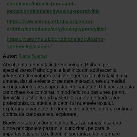
conditions/muscle-bone-and-
joints/conditions/ankylosing-spondylitis
https://www.versusarthritis.org/about-
arthritis/conditions/ankylosing-spondylitis/
https://www.nhs.uk/conditions/ankylosing-
spondylitis/causes/
Autor:
Oana Stamat
Absolventa a Facultatii de Sociologie-Psihologie,
specializarea Psihologie, a fost inca din adolescenta
interesata de explorarea si intelegerea complexitatii mintii
umane, dar si a efectelor pe care interactiunea cu mediul
inconjurator le are asupra starii de sanatate. Ulterior, aceasta
curiozitate s-a combinat in mod fericit cu pasiunea pentru
lingvistica, astfel luand nastere o cariera de traducator
profesionist, cu atentie la detalii si nuantele textului,
explorand o varietate de domenii de interes, dintr-o continua
dorinta de cunoastere si explorare.
Biodiversitatea si domeniul medical au ramas insa una
dintre principalele pasiuni si curiozitati, pe care le
impartaseste aici cu cititorii, in speranta ca o informare