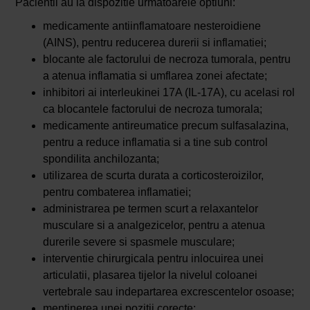
Pacientii au la dispozitie urmatoarele optiuni:
medicamente antiinflamatoare nesteroidiene
(AINS), pentru reducerea durerii si inflamatiei;
blocante ale factorului de necroza tumorala, pentru
a atenua inflamatia si umflarea zonei afectate;
inhibitori ai interleukinei 17A (IL-17A), cu acelasi rol
ca blocantele factorului de necroza tumorala;
medicamente antireumatice precum sulfasalazina,
pentru a reduce inflamatia si a tine sub control
spondilita anchilozanta;
utilizarea de scurta durata a corticosteroizilor,
pentru combaterea inflamatiei;
administrarea pe termen scurt a relaxantelor
musculare si a analgezicelor, pentru a atenua
durerile severe si spasmele musculare;
interventie chirurgicala pentru inlocuirea unei
articulatii, plasarea tijelor la nivelul coloanei
vertebrale sau indepartarea excrescentelor osoase;
mentinerea unei pozitii corecte;