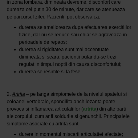
in zona lombara, dimineata devreme, disconfort care
dureaza cel putin 30 de minute, dar care se atenueaza
pe parcursul zilei. Pacientii pot observa ca:
durerea se amelioreaza dupa efectuarea exercitiilor
fizice, dar nu se reduce sau chiar se agraveaza in
perioadele de repaos;
durerea si rigiditatea sunt mai accentuate
dimineata si seara, pacientii putandu-se trezi
regulat in timpul noptii din cauza disconfortului;
durerea se resimte si la fese.
2.
Artrita
– pe langa simptomele de la nivelul spatelui si
coloanei vertebrale, spondilita anchilozanta poate
provoca si inflamarea articulatiilor (
artrita
) din alte parti
ale corpului, cum ar fi soldurile si genunchii. Principalele
simptome asociate cu artrita sunt:
durere in momentul miscarii articulatiei afectate;