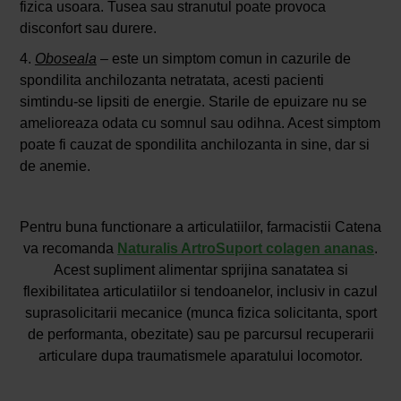
fizica usoara. Tusea sau stranutul poate provoca
disconfort sau durere.
4.
Oboseala
– este un simptom comun in cazurile de
spondilita anchilozanta netratata, acesti pacienti
simtindu-se lipsiti de energie. Starile de epuizare nu se
amelioreaza odata cu somnul sau odihna. Acest simptom
poate fi cauzat de spondilita anchilozanta in sine, dar si
de anemie.
Pentru buna functionare a articulatiilor, farmacistii Catena
va recomanda
Naturalis ArtroSuport colagen ananas
.
Acest supliment alimentar sprijina sanatatea si
flexibilitatea articulatiilor si tendoanelor, inclusiv in cazul
suprasolicitarii mecanice (munca fizica solicitanta, sport
de performanta, obezitate) sau pe parcursul recuperarii
articulare dupa traumatismele aparatului locomotor.