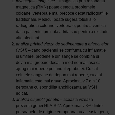
investigatii imagistice
– imagistica prin rezonanta
magnetica (RMN) poate detecta problemele
coloanei vertebrale mai precoce decat radiografiile
traditionale. Medicul poate sugera totusi si o
radiografie a coloanei vertebrale, pentru a verifica
daca pacientul prezinta artrita sau pentru a exclude
alte afectiuni.
analiza privind viteza de sedimentare a eritrocitelor
(VSH)
– cand pacientul se confrunta cu inflamatie
si umflare, proteinele din sange se combina si
devin mai greoaie decat in ​​mod normal, asa ca
ajung mai repede pe fundul eprubetei. Cu cat
celulele sangvine de depun mai repede, cu atat
inflamatia este mai grava. Aproximativ 7 din 10
persoane cu spondilita anchilozanta au VSH
ridicat.
analiza cu profil genetic
– aceasta vizeaza
prezenta genei HLA-B27. Aproximativ 8% dintre
persoanele de origine europeana au aceasta gena,