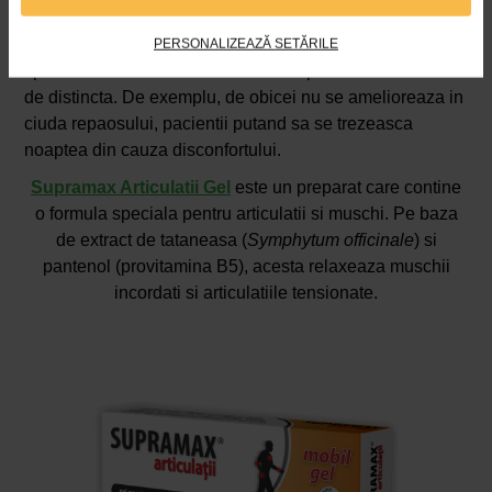
deoarece simptomele evolueaza lent si nu s-au conceput
analize specifice pentru depistarea bolii. Durerea de
PERSONALIZEAZĂ SETĂRILE
spate asociata cu aceasta afectiune poate fi insa destul
de distincta. De exemplu, de obicei nu se amelioreaza in
ciuda repaosului, pacientii putand sa se trezeasca
noaptea din cauza disconfortului.
Supramax Articulatii Gel
este un preparat care contine
o formula speciala pentru articulatii si muschi. Pe baza
de extract de tataneasa (
Symphytum officinale
) si
pantenol (provitamina B5), acesta relaxeaza muschii
incordati si articulatiile tensionate.