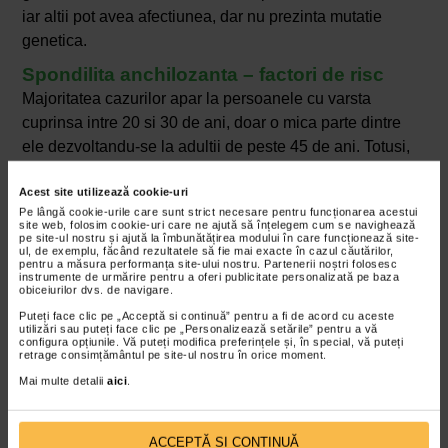
iar altii pot avea afectiunea, dar nu prezinta mutatie
genetica.
Spondilita anchilozanta – factori de risc
Majoritatea cazurilor apar la persoanele cu varsta
cuprinsa intre 20 si 30 de ani, doar o mica parte dintre
ele dezvoltandu-se la adultii de peste 45 de ani. Totusi,
uneori boala apare inclusiv la copii si varstnici.
Acest site utilizează cookie-uri
In general, s-a observat ca spondilita anchilozanta este
Pe lângă cookie-urile care sunt strict necesare pentru funcționarea acestui
site web, folosim cookie-uri care ne ajută să înțelegem cum se navighează
de aproximativ 3 ori mai frecventa la barbati decat la
pe site-ul nostru și ajută la îmbunătățirea modului în care funcționează site-
femei.
ul, de exemplu, făcând rezultatele să fie mai exacte în cazul căutărilor,
pentru a măsura performanța site-ului nostru. Partenerii noștri folosesc
instrumente de urmărire pentru a oferi publicitate personalizată pe baza
Daca aveti spondilita anchilozanta si analizele dovedesc
obiceiurilor dvs. de navigare.
ca aveti mutatia genei HLA-B27, atunci exista riscul sa
Puteți face clic pe „Acceptă si continuă” pentru a fi de acord cu aceste
utilizări sau puteți face clic pe „Personalizează setările” pentru a vă
le-o transmiteti urmasilor. Se estimeaza ca intre 5 si 10%
configura opțiunile. Vă puteți modifica preferințele și, în special, vă puteți
retrage consimțământul pe site-ul nostru în orice moment.
dintre copiii cu aceasta varianta a genei vor dezvolta
boala.
Mai multe detalii
aici
.
Diagnosticul de spondilita anchilozanta
Spondilita anchilozanta poate fi dificil de diagnosticat,
ACCEPTĂ SI CONTINUĂ