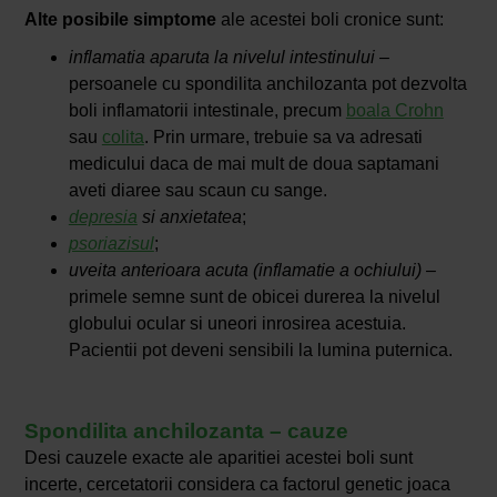
Alte posibile simptome
ale acestei boli cronice sunt:
inflamatia aparuta la nivelul intestinului
–
persoanele cu spondilita anchilozanta pot dezvolta
boli inflamatorii intestinale, precum
boala Crohn
sau
colita
. Prin urmare, trebuie sa va adresati
medicului daca de mai mult de doua saptamani
aveti diaree sau scaun cu sange.
depresia
si anxietatea
;
psoriazisul
;
uveita anterioara acuta
(inflamatie a ochiului)
–
primele semne sunt de obicei durerea la nivelul
globului ocular si uneori inrosirea acestuia.
Pacientii pot deveni sensibili la lumina puternica.
Spondilita anchilozanta – cauze
Desi cauzele exacte ale aparitiei acestei boli sunt
incerte, cercetatorii considera ca factorul genetic joaca