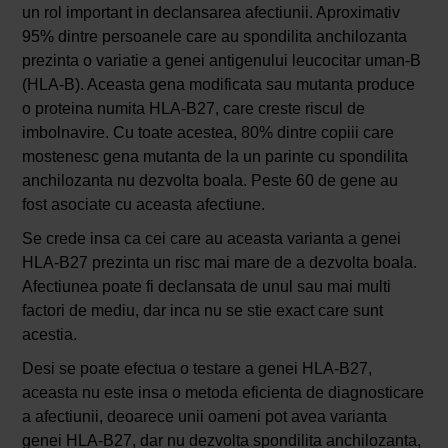
un rol important in declansarea afectiunii. Aproximativ
95% dintre persoanele care au spondilita anchilozanta
prezinta o variatie a genei antigenului leucocitar uman-B
(HLA-B). Aceasta gena modificata sau mutanta produce
o proteina numita HLA-B27, care creste riscul de
imbolnavire. Cu toate acestea, 80% dintre copiii care
mostenesc gena mutanta de la un parinte cu spondilita
anchilozanta nu dezvolta boala. Peste 60 de gene au
fost asociate cu aceasta afectiune.
Se crede insa ca cei care au aceasta varianta a genei
HLA-B27 prezinta un risc mai mare de a dezvolta boala.
Afectiunea poate fi declansata de unul sau mai multi
factori de mediu, dar inca nu se stie exact care sunt
acestia.
Desi se poate efectua o testare a genei HLA-B27,
aceasta nu este insa o metoda eficienta de diagnosticare
a afectiunii, deoarece unii oameni pot avea varianta
genei HLA-B27, dar nu dezvolta spondilita anchilozanta,