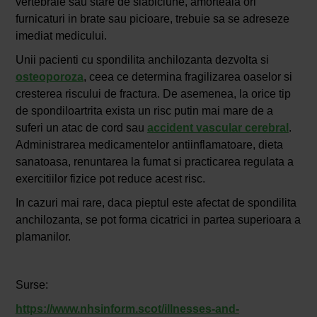
vertebrale sau stare de slabiciune, amorteala ori
furnicaturi in brate sau picioare, trebuie sa se adreseze
imediat medicului.
Unii pacienti cu spondilita anchilozanta dezvolta si
osteoporoza
, ceea ce determina fragilizarea oaselor si
cresterea riscului de fractura. De asemenea, la orice tip
de spondiloartrita exista un risc putin mai mare de a
suferi un atac de cord sau
accident vascular cerebral
.
Administrarea medicamentelor antiinflamatoare, dieta
sanatoasa, renuntarea la fumat si practicarea regulata a
exercitiilor fizice pot reduce acest risc.
In cazuri mai rare, daca pieptul este afectat de spondilita
anchilozanta, se pot forma cicatrici in partea superioara a
plamanilor.
Surse:
https://www.nhsinform.scot/illnesses-and-