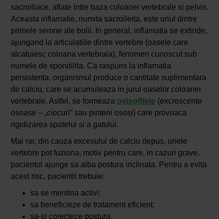
sacroiliace, aflate intre baza coloanei vertebrale si pelvis.
Aceasta inflamatie, numita sacroileita, este unul dintre
primele semne ale bolii. In general, inflamatia se extinde,
ajungand la articulatiile dintre vertebre (oasele care
alcatuiesc coloana vertebrala), fenomen cunoscut sub
numele de spondilita. Ca raspuns la inflamatia
persistenta, organismul produce o cantitate suplimentara
de calciu, care se acumuleaza in jurul oaselor coloanei
vertebrale. Astfel, se formeaza
osteofitele
(excrescente
osoase – „ciocuri” sau pinteni ososi) care provoaca
rigidizarea spatelui si a gatului.
Mai rar, din cauza excesului de calciu depus, unele
vertebre pot fuziona, motiv pentru care, in cazuri grave,
pacientul ajunge sa aiba postura inclinata. Pentru a evita
acest risc, pacientii trebuie:
sa se mentina activi;
sa beneficieze de tratament eficient;
sa-si corecteze postura.