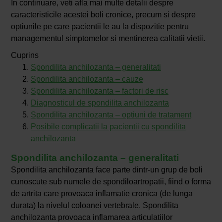
In continuare, veti afla mai multe detalii despre
caracteristicile acestei boli cronice, precum si despre
optiunile pe care pacientii le au la dispozitie pentru
managementul simptomelor si mentinerea calitatii vietii.
Cuprins
Spondilita anchilozanta – generalitati
Spondilita anchilozanta – cauze
Spondilita anchilozanta – factori de risc
Diagnosticul de spondilita anchilozanta
Spondilita anchilozanta – optiuni de tratament
Posibile complicatii la pacientii cu spondilita
anchilozanta
Spondilita anchilozanta – generalitati
Spondilita anchilozanta face parte dintr-un grup de boli
cunoscute sub numele de spondiloartropatii, fiind o forma
de artrita care provoaca inflamatie cronica (de lunga
durata) la nivelul coloanei vertebrale. Spondilita
anchilozanta provoaca inflamarea articulatiilor