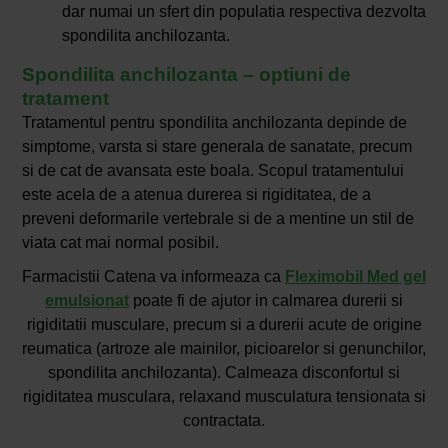
dar numai un sfert din populatia respectiva dezvolta
spondilita anchilozanta.
Spondilita anchilozanta – optiuni de
tratament
Tratamentul pentru spondilita anchilozanta depinde de
simptome, varsta si stare generala de sanatate, precum
si de cat de avansata este boala. Scopul tratamentului
este acela de a atenua durerea si rigiditatea, de a
preveni deformarile vertebrale si de a mentine un stil de
viata cat mai normal posibil.
Farmacistii Catena va informeaza ca
Fleximobil Med gel
emulsionat
poate fi de ajutor in calmarea durerii si
rigiditatii musculare, precum si a durerii acute de origine
reumatica (artroze ale mainilor, picioarelor si genunchilor,
spondilita anchilozanta). Calmeaza disconfortul si
rigiditatea musculara, relaxand musculatura tensionata si
contractata.