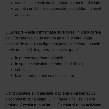
sensibilitate resimtita la palparea zonelor afectate;
aparitia umflaturii si a senzatiei de caldura la nivel
articular.
3.
Entezita
– este o inflamatie dureroasa, in urma careia
osul fuzioneaza cu un tendon (tesut dur care leaga
muschii de oase) sau ligament (tesut care leaga oasele
unele de altele). In general, entezita apare:
in partea superioara a tibiei;
in spatele calcaiului (tendonul lui Ahile);
sub calcai;
la imbinarea dintre coaste si stern.
Cand coastele sunt afectate, pacientii simt treptat un
disconfort in zona pieptului, fiindu-le dificil sa inspire
profund. Acestia raman fara suflu chiar si dupa activitate