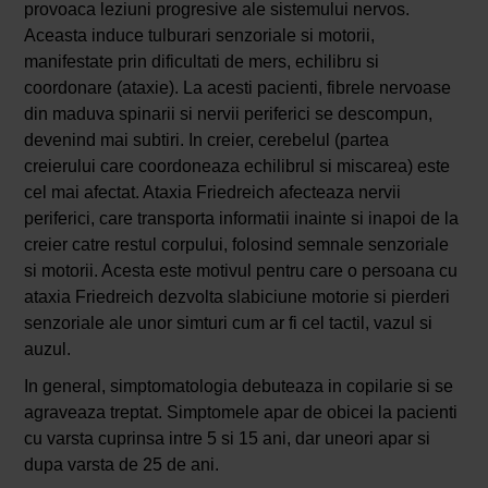
provoaca leziuni progresive ale sistemului nervos.
Aceasta induce tulburari senzoriale si motorii,
manifestate prin dificultati de mers, echilibru si
coordonare (ataxie). La acesti pacienti, fibrele nervoase
din maduva spinarii si nervii periferici se descompun,
devenind mai subtiri. In creier, cerebelul (partea
creierului care coordoneaza echilibrul si miscarea) este
cel mai afectat. Ataxia Friedreich afecteaza nervii
periferici, care transporta informatii inainte si inapoi de la
creier catre restul corpului, folosind semnale senzoriale
si motorii. Acesta este motivul pentru care o persoana cu
ataxia Friedreich dezvolta slabiciune motorie si pierderi
senzoriale ale unor simturi cum ar fi cel tactil, vazul si
auzul.
In general, simptomatologia debuteaza in copilarie si se
agraveaza treptat. Simptomele apar de obicei la pacienti
cu varsta cuprinsa intre 5 si 15 ani, dar uneori apar si
dupa varsta de 25 de ani.