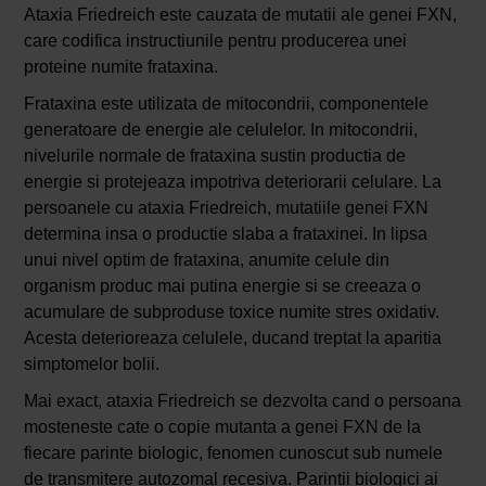
Ataxia Friedreich este cauzata de mutatii ale genei FXN,
care codifica instructiunile pentru producerea unei
proteine ​​numite frataxina.
Frataxina este utilizata de mitocondrii, componentele
generatoare de energie ale celulelor. In mitocondrii,
nivelurile normale de frataxina sustin productia de
energie si protejeaza impotriva deteriorarii celulare. La
persoanele cu ataxia Friedreich, mutatiile genei FXN
determina insa o productie slaba a frataxinei. In lipsa
unui nivel optim de frataxina, anumite celule din
organism produc mai putina energie si se creeaza o
acumulare de subproduse toxice numite stres oxidativ.
Acesta deterioreaza celulele, ducand treptat la aparitia
simptomelor bolii.
Mai exact, ataxia Friedreich se dezvolta cand o persoana
mosteneste cate o copie mutanta a genei FXN de la
fiecare parinte biologic, fenomen cunoscut sub numele
de transmitere autozomal recesiva. Parintii biologici ai