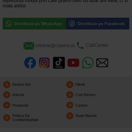
reprezinta modul prin care putem oferi nu doar ani vietii, ci si
viata anilor.
Distribuie pe WhatsApp
Distribuie pe Facebook
infoline@catena.ro
CallCenter
Despre Noi
Oferte
Articole
Cum Rezerv
Prospecte
Cariere
Politica De
Toate Marcile
Confidentialitate