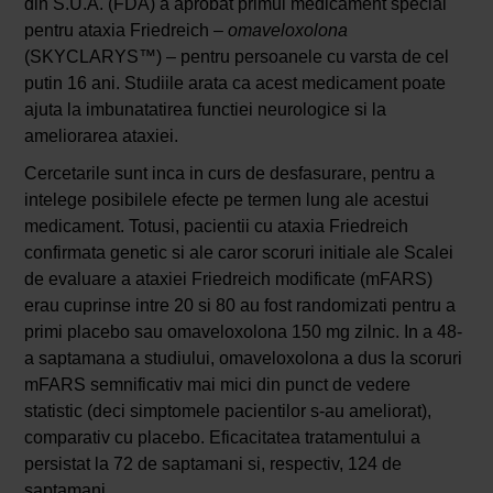
din S.U.A. (FDA) a aprobat primul medicament special
pentru ataxia Friedreich –
omaveloxolona
(SKYCLARYS™) – pentru persoanele cu varsta de cel
putin 16 ani. Studiile arata ca acest medicament poate
ajuta la imbunatatirea functiei neurologice si la
ameliorarea ataxiei.
Cercetarile sunt inca in curs de desfasurare, pentru a
intelege posibilele efecte pe termen lung ale acestui
medicament. Totusi, pacientii cu ataxia Friedreich
confirmata genetic si ale caror scoruri initiale ale Scalei
de evaluare a ataxiei Friedreich modificate (mFARS)
erau cuprinse intre 20 si 80 au fost randomizati pentru a
primi placebo sau omaveloxolona 150 mg zilnic. In a 48-
a saptamana a studiului, omaveloxolona a dus la scoruri
mFARS semnificativ mai mici din punct de vedere
statistic (deci simptomele pacientilor s-au ameliorat),
comparativ cu placebo. Eficacitatea tratamentului a
persistat la 72 de saptamani si, respectiv, 124 de
saptamani.