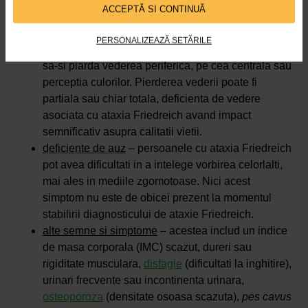
ACCEPTĂ SI CONTINUĂ
tulburari de vedere
– desi acestea nu sunt de
obicei prezente la momentul diagnosticarii,
PERSONALIZEAZĂ SETĂRILE
persoanele cu ataxia Friedreich pot ajunge treptat
sa-si piarda vederea periferica, pe cea centrala sau
perceptia culorilor. Pierderea vederii poate fi
partiala sau chiar totala, deficienta de vedere
asociata cu ataxia Friedreich avand impact
semnificativ asupra calitatii vietii.
deficiente de auz
– persoanele cu ataxia Friedreich
pot avea dificultati in a intelege vorbirea celorlalti,
mai ales in mediile zgomotoase. Nici acest
simptom nu este de obicei prezent la momentul
stabilirii diagnosticului de ataxie Friedreich.
alte semne si simptome
– acestea includ un indice
de masa corporala (IMC) scazut, dureri sau
rigiditate musculara,
disfagie
(dificultati la inghitire),
urinari frecvente sau incontinenta urinara,
osteoporoza
(densitate osoasa scazuta),
pes cavus