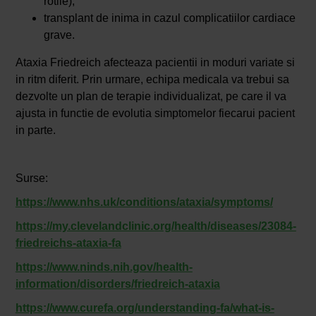
rotile);
transplant de inima in cazul complicatiilor cardiace
grave.
Ataxia Friedreich afecteaza pacientii in moduri variate si
in ritm diferit. Prin urmare, echipa medicala va trebui sa
dezvolte un plan de terapie individualizat, pe care il va
ajusta in functie de evolutia simptomelor fiecarui pacient
in parte.
Surse:
https://www.nhs.uk/conditions/ataxia/symptoms/
https://my.clevelandclinic.org/health/diseases/23084-
friedreichs-ataxia-fa
https://www.ninds.nih.gov/health-
information/disorders/friedreich-ataxia
https://www.curefa.org/understanding-fa/what-is-