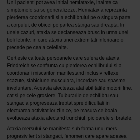
Unii pacienti pot avea initial hemiataxie, inainte ca
simptomele sa se generalizeze. Hemiataxia reprezinta
pierderea coordonarii si a echilibrului pe o singura parte
a corpului, de obicei pe partea stanga sau dreapta. In
unele cazuri, ataxia se declanseaza brusc in urma unei
boli febrile, in care ataxia unei extremitati inferioare o
precede pe cea a celeilalte.
Cert este ca toate persoanele care sufera de ataxia
Friedreich se confrunta cu pierderea echilibrului si a
coordonarii miscarilor, manifestand inclusiv reflexe
scazute, slabiciune musculara, incordare sau spasme
involuntare. Aceasta afecteaza atat abilitatile motorii fine,
cat si pe cele grosiere. Tulburarile de echilibru sau
stangacia progreseaza treptat spre dificultati in
efectuarea activitatilor zilnice, pe masura ce boala
evolueaza ataxia afectand trunchiul, picioarele si bratele.
Ataxia mersului se manifesta sub forma unui mers
progresiv lent si stangaci, fenomen care apare adesea