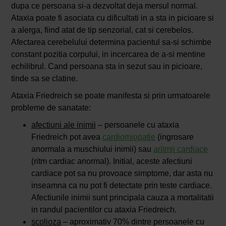
dupa ce persoana si-a dezvoltat deja mersul normal.
Ataxia poate fi asociata cu dificultati in a sta in picioare si
a alerga, fiind atat de tip senzorial, cat si cerebelos.
Afectarea cerebelului determina pacientul sa-si schimbe
constant pozitia corpului, in incercarea de a-si mentine
echilibrul. Cand persoana sta in sezut sau in picioare,
tinde sa se clatine.
Ataxia Friedreich se poate manifesta si prin urmatoarele
probleme de sanatate:
afectiuni ale inimii
– persoanele cu ataxia
Friedreich pot avea
cardiomiopatie
(ingrosare
anormala a muschiului inimii) sau
aritmii cardiace
(ritm cardiac anormal). Initial, aceste afectiuni
cardiace pot sa nu provoace simptome, dar asta nu
inseamna ca nu pot fi detectate prin teste cardiace.
Afectiunile inimii sunt principala cauza a mortalitatii
in randul pacientilor cu ataxia Friedreich.
scolioza
– aproximativ 70% dintre persoanele cu