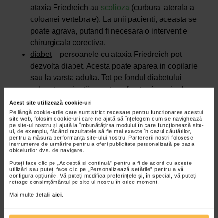
ataxia Friedreich au
scolioza
(curbura laterala a
coloanei vertebrale). La unii pacienti, aceasta se
poate agrava, putand fi necesara o interventie
chirurgicala corectiva.
diabet
– persoanele cu ataxia Friedreich pot
dezvolta diabet. Acesta poate aparea in copilarie
sau la varsta adulta. Tot pe fondul diabetului
zaharat, pacientii se pot confrunta si cu pierderea
senzatiilor de la nivelul mainilor si picioarelor
Acest site utilizează cookie-uri
(neuropatie periferica). Este important sa se
Pe lângă cookie-urile care sunt strict necesare pentru funcționarea acestui
site web, folosim cookie-uri care ne ajută să înțelegem cum se navighează
efectueze screening regulat, astfel incat diabetul sa
pe site-ul nostru și ajută la îmbunătățirea modului în care funcționează site-
ul, de exemplu, făcând rezultatele să fie mai exacte în cazul căutărilor,
poata fi depistat si gestionat la timp.
pentru a măsura performanța site-ului nostru. Partenerii noștri folosesc
instrumente de urmărire pentru a oferi publicitate personalizată pe baza
oboseala
– afecteaza majoritatea persoanelor cu
obiceiurilor dvs. de navigare.
ataxia Friedreich, putand ingreuna activitatile de zi
Puteți face clic pe „Acceptă si continuă” pentru a fi de acord cu aceste
utilizări sau puteți face clic pe „Personalizează setările” pentru a vă
cu zi.
configura opțiunile. Vă puteți modifica preferințele și, în special, vă puteți
dizartrie
– in timp, pacientii care sufera de ataxia
retrage consimțământul pe site-ul nostru în orice moment.
Friedreich pot incepe sa se confrunte cu
dizartrie
,
Mai multe detalii
aici
.
adica vorbire neclara. Acest lucru le poate cauza
dificultati de comunicare.