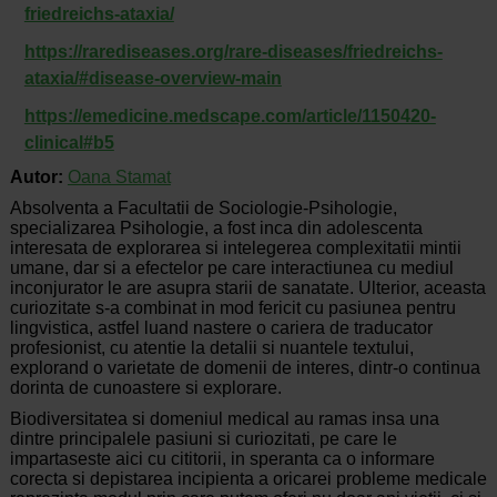
friedreichs-ataxia/
https://rarediseases.org/rare-diseases/friedreichs-
ataxia/#disease-overview-main
https://emedicine.medscape.com/article/1150420-
clinical#b5
Autor:
Oana Stamat
Absolventa a Facultatii de Sociologie-Psihologie,
specializarea Psihologie, a fost inca din adolescenta
interesata de explorarea si intelegerea complexitatii mintii
umane, dar si a efectelor pe care interactiunea cu mediul
inconjurator le are asupra starii de sanatate. Ulterior, aceasta
curiozitate s-a combinat in mod fericit cu pasiunea pentru
lingvistica, astfel luand nastere o cariera de traducator
profesionist, cu atentie la detalii si nuantele textului,
explorand o varietate de domenii de interes, dintr-o continua
dorinta de cunoastere si explorare.
Biodiversitatea si domeniul medical au ramas insa una
dintre principalele pasiuni si curiozitati, pe care le
impartaseste aici cu cititorii, in speranta ca o informare
corecta si depistarea incipienta a oricarei probleme medicale