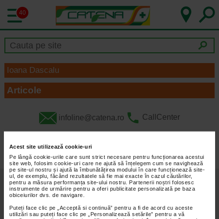
40
Ioana Dascalu
Articole
infoline@catena.ro
CallCenter
Acest site utilizează cookie-uri
Pe lângă cookie-urile care sunt strict necesare pentru funcționarea acestui
site web, folosim cookie-uri care ne ajută să înțelegem cum se navighează
pe site-ul nostru și ajută la îmbunătățirea modului în care funcționează site-
ul, de exemplu, făcând rezultatele să fie mai exacte în cazul căutărilor,
Despre Noi
Oferte
pentru a măsura performanța site-ului nostru. Partenerii noștri folosesc
instrumente de urmărire pentru a oferi publicitate personalizată pe baza
obiceiurilor dvs. de navigare.
Articole
Cum Rezerv
Puteți face clic pe „Acceptă si continuă” pentru a fi de acord cu aceste
utilizări sau puteți face clic pe „Personalizează setările” pentru a vă
Prospecte
Cariere