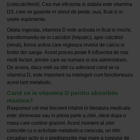
(colecalciferol). Cea mai eficienta si stabila este vitamina
D3, care se gaseste in uleiul de peste, oua, ficat si in
unele suplimente.
Odata ingerata, vitamina D este activata in ficat si rinichi,
transformandu-se in calcidiol (hepatic), apoi calcitriol
(renal), forma activa care regleaza nivelul de calciu si
fosfor din sange. Acest proces poate fi influentat de mai
multi factori, printre care se numara si ora administrarii.
De aceea, daca vreti sa stiti cu adevarat cand se ia
vitamina D, este important sa intelegeti cum functioneaza
acest lant metabolic.
Cand se ia vitamina D pentru absorbtie
maxima?
Raspunsul cel mai frecvent intalnit in literatura medicala
este: dimineata sau in prima parte a zilei, ideal dupa o
masa care contine grasimi. Acest moment al zilei
coincide cu o activitate metabolica crescuta, un ritm
circadian activ si o predispozitie mai mare a corpului de