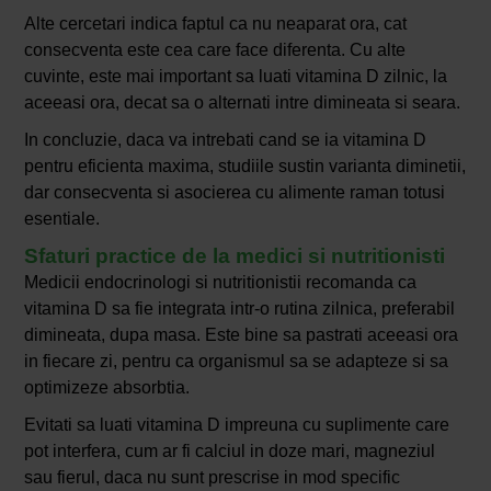
Alte cercetari indica faptul ca nu neaparat ora, cat
consecventa este cea care face diferenta. Cu alte
cuvinte, este mai important sa luati vitamina D zilnic, la
aceeasi ora, decat sa o alternati intre dimineata si seara.
In concluzie, daca va intrebati cand se ia vitamina D
pentru eficienta maxima, studiile sustin varianta diminetii,
dar consecventa si asocierea cu alimente raman totusi
esentiale.
Sfaturi practice de la medici si nutritionisti
Medicii endocrinologi si nutritionistii recomanda ca
vitamina D sa fie integrata intr-o rutina zilnica, preferabil
dimineata, dupa masa. Este bine sa pastrati aceeasi ora
in fiecare zi, pentru ca organismul sa se adapteze si sa
optimizeze absorbtia.
Evitati sa luati vitamina D impreuna cu suplimente care
pot interfera, cum ar fi calciul in doze mari, magneziul
sau fierul, daca nu sunt prescrise in mod specific