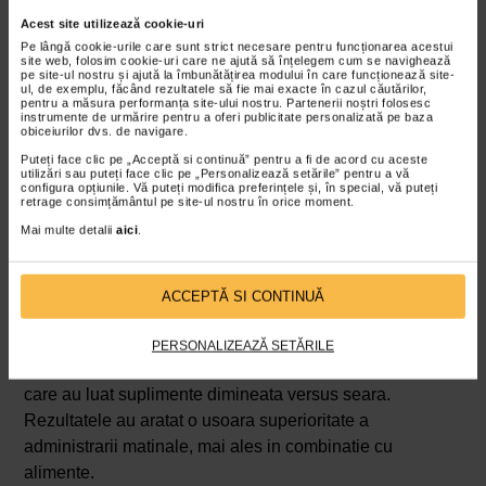
frecvente atunci cand au luat vitamina D seara. Cu toate
Acest site utilizează cookie-uri
acestea, datele sunt inca contradictorii, reactiile putand fi
Pe lângă cookie-urile care sunt strict necesare pentru funcționarea acestui
individuale. Daca observati ca aveti un somn agitat in
site web, folosim cookie-uri care ne ajută să înțelegem cum se navighează
pe site-ul nostru și ajută la îmbunătățirea modului în care funcționează site-
zilele cand luati vitamina D seara, ar fi bine sa incercati
ul, de exemplu, făcând rezultatele să fie mai exacte în cazul căutărilor,
pentru a măsura performanța site-ului nostru. Partenerii noștri folosesc
sa mutati administrarea in prima parte a zilei si sa
instrumente de urmărire pentru a oferi publicitate personalizată pe baza
obiceiurilor dvs. de navigare.
observati diferentele.
Puteți face clic pe „Acceptă si continuă” pentru a fi de acord cu aceste
utilizări sau puteți face clic pe „Personalizează setările” pentru a vă
Totusi, in unele cazuri, cum ar fi administrarea combinata
configura opțiunile. Vă puteți modifica preferințele și, în special, vă puteți
cu alte suplimente sau tratamente care trebuie luate
retrage consimțământul pe site-ul nostru în orice moment.
seara, poate fi mai practic sa includeti si vitamina D in
Mai multe detalii
aici
.
acest program. Important este sa mentineti consecventa.
Ce spun studiile despre momentul ideal?
ACCEPTĂ SI CONTINUĂ
Un studiu publicat in
Journal of Clinical Endocrinology &
Metabolism
a comparat nivelurile de 25 hidroxivitamina
PERSONALIZEAZĂ SETĂRILE
D (forma circulanta a vitaminei D) in sange la persoanele
care au luat suplimente dimineata versus seara.
Rezultatele au aratat o usoara superioritate a
administrarii matinale, mai ales in combinatie cu
alimente.