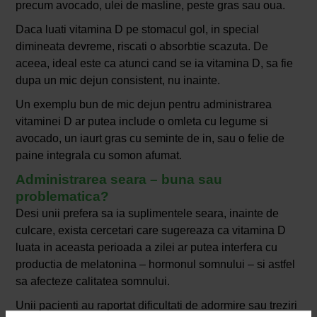
precum avocado, ulei de masline, peste gras sau oua.
Daca luati vitamina D pe stomacul gol, in special
dimineata devreme, riscati o absorbtie scazuta. De
aceea, ideal este ca atunci cand se ia vitamina D, sa fie
dupa un mic dejun consistent, nu inainte.
Un exemplu bun de mic dejun pentru administrarea
vitaminei D ar putea include o omleta cu legume si
avocado, un iaurt gras cu seminte de in, sau o felie de
paine integrala cu somon afumat.
Administrarea seara – buna sau
problematica?
Desi unii prefera sa ia suplimentele seara, inainte de
culcare, exista cercetari care sugereaza ca vitamina D
luata in aceasta perioada a zilei ar putea interfera cu
productia de melatonina – hormonul somnului – si astfel
sa afecteze calitatea somnului.
Unii pacienti au raportat dificultati de adormire sau treziri