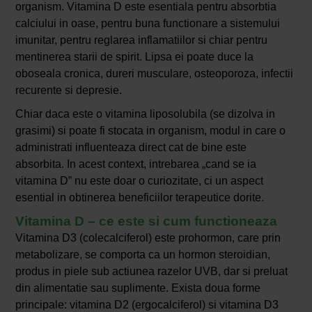
organism. Vitamina D este esentiala pentru absorbtia
calciului in oase, pentru buna functionare a sistemului
imunitar, pentru reglarea inflamatiilor si chiar pentru
mentinerea starii de spirit. Lipsa ei poate duce la
oboseala cronica, dureri musculare, osteoporoza, infectii
recurente si depresie.
Chiar daca este o vitamina liposolubila (se dizolva in
grasimi) si poate fi stocata in organism, modul in care o
administrati influenteaza direct cat de bine este
absorbita. In acest context, intrebarea „cand se ia
vitamina D” nu este doar o curiozitate, ci un aspect
esential in obtinerea beneficiilor terapeutice dorite.
Vitamina D – ce este si cum functioneaza
Vitamina D3 (colecalciferol) este prohormon, care prin
metabolizare, se comporta ca un hormon steroidian,
produs in piele sub actiunea razelor UVB, dar si preluat
din alimentatie sau suplimente. Exista doua forme
principale: vitamina D2 (ergocalciferol) si vitamina D3