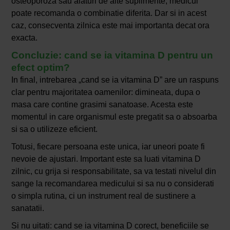
osteoporoza sau alaturi de alte suplimente, medicul
poate recomanda o combinatie diferita. Dar si in acest
caz, consecventa zilnica este mai importanta decat ora
exacta.
Concluzie: cand se ia vitamina D pentru un
efect optim?
In final, intrebarea „cand se ia vitamina D” are un raspuns
clar pentru majoritatea oamenilor: dimineata, dupa o
masa care contine grasimi sanatoase. Acesta este
momentul in care organismul este pregatit sa o absoarba
si sa o utilizeze eficient.
Totusi, fiecare persoana este unica, iar uneori poate fi
nevoie de ajustari. Important este sa luati vitamina D
zilnic, cu grija si responsabilitate, sa va testati nivelul din
sange la recomandarea medicului si sa nu o considerati
o simpla rutina, ci un instrument real de sustinere a
sanatatii.
Si nu uitati: cand se ia vitamina D corect, beneficiile se