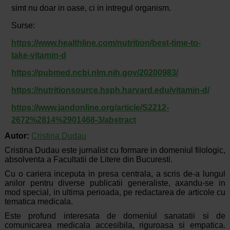
simt nu doar in oase, ci in intregul organism.
Surse:
https://www.healthline.com/nutrition/best-time-to-
take-vitamin-d
https://pubmed.ncbi.nlm.nih.gov/20200983/
https://nutritionsource.hsph.harvard.edu/vitamin-d/
https://www.jandonline.org/article/S2212-
2672%2814%2901468-3/abstract
Autor:
Cristina Dudau
Cristina Dudau este jurnalist cu formare in domeniul filologic,
absolventa a Facultatii de Litere din Bucuresti.
Cu o cariera inceputa in presa centrala, a scris de-a lungul
anilor pentru diverse publicatii generaliste, axandu-se in
mod special, in ultima perioada, pe redactarea de articole cu
tematica medicala.
Este profund interesata de domeniul sanatatii si de
comunicarea medicala accesibila, riguroasa si empatica.