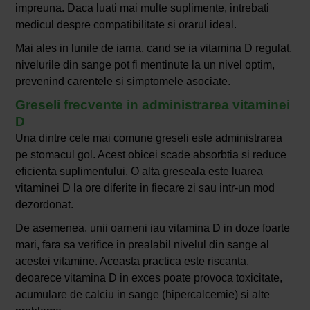
impreuna. Daca luati mai multe suplimente, intrebati
medicul despre compatibilitate si orarul ideal.
Mai ales in lunile de iarna, cand se ia vitamina D regulat,
nivelurile din sange pot fi mentinute la un nivel optim,
prevenind carentele si simptomele asociate.
Greseli frecvente in administrarea vitaminei
D
Una dintre cele mai comune greseli este administrarea
pe stomacul gol. Acest obicei scade absorbtia si reduce
eficienta suplimentului. O alta greseala este luarea
vitaminei D la ore diferite in fiecare zi sau intr-un mod
dezordonat.
De asemenea, unii oameni iau vitamina D in doze foarte
mari, fara sa verifice in prealabil nivelul din sange al
acestei vitamine. Aceasta practica este riscanta,
deoarece vitamina D in exces poate provoca toxicitate,
acumulare de calciu in sange (hipercalcemie) si alte