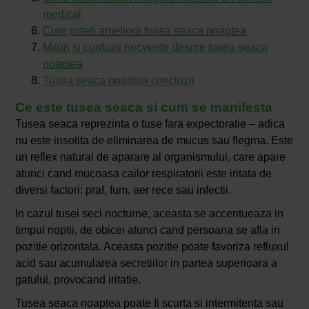
medical
Cum puteti ameliora tusea seaca noaptea
Mituri si confuzii frecvente despre tusea seaca
noaptea
Tusea seaca noaptea concluzii
Ce este tusea seaca si cum se manifesta
Tusea seaca reprezinta o tuse fara expectoratie – adica
nu este insotita de eliminarea de mucus sau flegma. Este
un reflex natural de aparare al organismului, care apare
atunci cand mucoasa cailor respiratorii este iritata de
diversi factori: praf, fum, aer rece sau infectii.
In cazul tusei seci nocturne, aceasta se accentueaza in
timpul noptii, de obicei atunci cand persoana se afla in
pozitie orizontala. Aceasta pozitie poate favoriza refluxul
acid sau acumularea secretiilor in partea superioara a
gatului, provocand iritatie.
Tusea seaca noaptea poate fi scurta si intermitenta sau