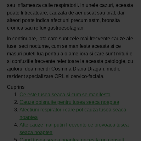
sau inflameaza caile respiratorii. In unele cazuri, aceasta
poate fi trecatoare, cauzata de aer uscat sau praf, dar
alteori poate indica afectiuni precum astm, bronsita
cronica sau reflux gastroesofagian.
In continuare, iata care sunt cele mai frecvente cauze ale
tusei seci nocturne, cum se manifesta aceasta si ce
masuri puteti lua pentru a o ameliora si care sunt miturile
si confuziile frecvente referitoare la aceasta patologie, cu
ajutorul doamnei dr Cosmina Diana Dragan, medic
rezident specializare ORL si cervico-faciala.
Cuprins
Ce este tusea seaca si cum se manifesta
Cauze obisnuite pentru tusea seaca noaptea
Afectiuni respiratorii care pot cauza tusea seaca
noaptea
Alte cauze mai putin frecvente ce provoaca tusea
seaca noaptea
Cand tusea seaca noaptea necesita un consult