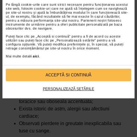
de respiratie in pozitie culcata.
Pe lângă cookie-urile care sunt strict necesare pentru funcționarea acestui
site web, folosim cookie-uri care ne ajută să înțelegem cum se navighează
pe site-ul nostru și ajută la îmbunătățirea modului în care funcționează site-
Expunerea la poluanti sau mucegai – substantele
ul, de exemplu, făcând rezultatele să fie mai exacte în cazul căutărilor,
pentru a măsura performanța site-ului nostru. Partenerii noștri folosesc
chimice, fumul sau prezenta mucegaiului in casa pot irita
instrumente de urmărire pentru a oferi publicitate personalizată pe baza
cronic caile respiratorii, provocand tuse nocturna
obiceiurilor dvs. de navigare.
recurenta.
Puteți face clic pe „Acceptă si continuă” pentru a fi de acord cu aceste
utilizări sau puteți face clic pe „Personalizează setările” pentru a vă
configura opțiunile. Vă puteți modifica preferințele și, în special, vă puteți
Cand tusea seaca noaptea necesita un
retrage consimțământul pe site-ul nostru în orice moment.
consult medical
Mai multe detalii
aici
.
Desi de multe ori este inofensiva, tusea seaca noaptea
poate fi un semn al unei afectiuni care necesita evaluare
ACCEPTĂ SI CONTINUĂ
medicala. Este recomandat sa consultati un medic daca:
Tusea dureaza mai mult de 2-3 saptamani;
PERSONALIZEAZĂ SETĂRILE
Este insotita de febra, respiratie greoaie, dureri
toracice sau oboseala accentuata;
Exista istoric de astm, alergii sau afectiuni
cardiace;
Observati pierdere in greutate inexplicabila sau
tuse cu sange.