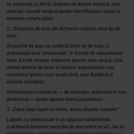
se asociază cu febră, dispnee ori durere toracică, este
necesar consult medical pentru identificarea cauzei și
evitarea complicațiilor.
2. „Siropurile de tuse din farmacie vindeca orice tip de
tuse.”
Siropurile de tuse nu vindecă orice tip de tuse, ci
acționează doar simptomatic, în funcție de mecanismul
tusei. Există siropuri antitusive (pentru tuse seacă, care
inhibă reflexul de tuse) și siropuri expectorante sau
mucolitice (pentru tuse productivă, care fluidifică și
elimină secrețiile).
Administrarea incorectă — de exemplu, antitusive în tuse
productivă — poate agrava starea pacientului.
3. „Daca beau lapte cu miere, tusea dispare complet.”
Laptele cu miere poate fi un adjuvant simptomatic
(calmează temporar senzația de disconfort local), dar nu
vindecă tusea complet și nu înlocuiește evaluarea sau