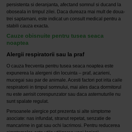
persistenta si deranjanta, afectand somnul si ducand la
oboseala in timpul zilei. Daca dureaza mai mult de doua-
trei saptamani, este indicat un consult medical pentru a
stabili cauza exacta.
Cauze obisnuite pentru tusea seaca
noaptea
Alergii respiratorii sau la praf
O cauza frecventa pentru tusea seaca noaptea este
expunerea la alergeni din locuinta – praf, acarieni,
mucegai sau par de animale. Acesti factori pot irita caile
respiratorii in timpul somnului, mai ales daca dormitorul
nu este aerisit corespunzator sau daca asternuturile nu
sunt spalate regulat.
Persoanele alergice pot prezenta si alte simptome
asociate: nas infundat, stranut repetat, senzatie de
mancarime in gat sau ochi lacrimosi. Pentru reducerea