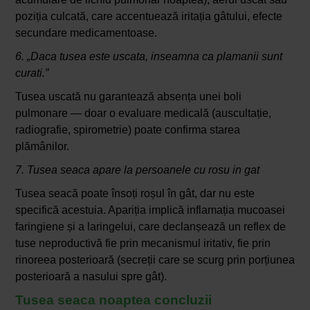
poziția culcată, care accentuează iritația gâtului, efecte
secundare medicamentoase.
6. „Daca tusea este uscata, inseamna ca plamanii sunt
curati.”
Tusea uscată nu garantează absența unei boli
pulmonare — doar o evaluare medicală (auscultație,
radiografie, spirometrie) poate confirma starea
plămânilor.
7. Tusea seaca apare la persoanele cu rosu in gat
Tusea seacă poate însoți roșul în gât, dar nu este
specifică acestuia. Apariția implică inflamația mucoasei
faringiene și a laringelui, care declanșează un reflex de
tuse neproductivă fie prin mecanismul iritativ, fie prin
rinoreea posterioară (secreții care se scurg prin porțiunea
posterioară a nasului spre gât).
Tusea seaca noaptea concluzii