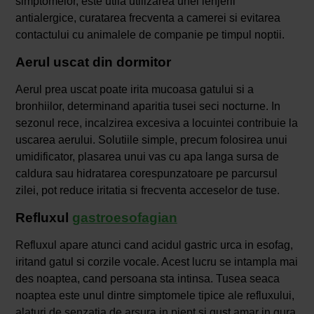
simptomelor, este utila utilizarea unei lenjerii
antialergice, curatarea frecventa a camerei si evitarea
contactului cu animalele de companie pe timpul noptii.
Aerul uscat din dormitor
Aerul prea uscat poate irita mucoasa gatului si a
bronhiilor, determinand aparitia tusei seci nocturne. In
sezonul rece, incalzirea excesiva a locuintei contribuie la
uscarea aerului. Solutiile simple, precum folosirea unui
umidificator, plasarea unui vas cu apa langa sursa de
caldura sau hidratarea corespunzatoare pe parcursul
zilei, pot reduce iritatia si frecventa acceselor de tuse.
Refluxul
gastroesofagian
Refluxul apare atunci cand acidul gastric urca in esofag,
iritand gatul si corzile vocale. Acest lucru se intampla mai
des noaptea, cand persoana sta intinsa. Tusea seaca
noaptea este unul dintre simptomele tipice ale refluxului,
alaturi de senzatia de arsura in piept si gust amar in gura.