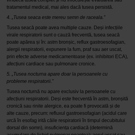
tratamentul medical, mai ales dacă tusea persistă.
4. „Tusea seaca este mereu semn de raceala.”
Tusea seacă poate avea multiple cauze. Deși infecțiile
virale respiratorii sunt o cauză frecventă, tusea seacă
poate apărea și în: astm bronșic, reflux gastroesofagian,
alergii respiratorii, expunere la fum, praf sau aer uscat,
prin efecte adverse medicamentoase (ex. inhibitori ECA),
afecțiuni cardiace sau pulmonare cronice.
5. „Tusea nocturna apare doar la persoanele cu
probleme respiratorii.”
Tusea nocturnă nu apare exclusiv la persoanele cu
afecțiuni respiratorii. Deși este frecventă în astm, bronșită
cronică sau rinite alergice, ea poate fi provocată și de
alte cauze, precum: refluxul gastroesofagian (acidul care
urcă în esofag irită căile respiratorii în timpul decubitului
dorsal din somn), insuficiența cardiacă (determină
acumulare de lichid pulmonar noaptea); aerul uscat sau