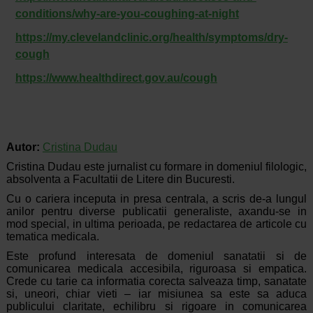
conditions/why-are-you-coughing-at-night
https://my.clevelandclinic.org/health/symptoms/dry-
cough
https://www.healthdirect.gov.au/cough
Autor:
Cristina Dudau
Cristina Dudau este jurnalist cu formare in domeniul filologic,
absolventa a Facultatii de Litere din Bucuresti.
Cu o cariera inceputa in presa centrala, a scris de-a lungul
anilor pentru diverse publicatii generaliste, axandu-se in
mod special, in ultima perioada, pe redactarea de articole cu
tematica medicala.
Este profund interesata de domeniul sanatatii si de
comunicarea medicala accesibila, riguroasa si empatica.
Crede cu tarie ca informatia corecta salveaza timp, sanatate
si, uneori, chiar vieti – iar misiunea sa este sa aduca
publicului claritate, echilibru si rigoare in comunicarea