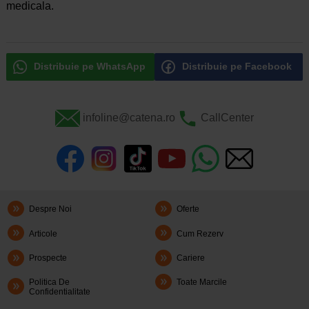
medicala.
Distribuie pe WhatsApp
Distribuie pe Facebook
infoline@catena.ro
CallCenter
Despre Noi
Oferte
Articole
Cum Rezerv
Prospecte
Cariere
Politica De
Toate Marcile
Confidentialitate