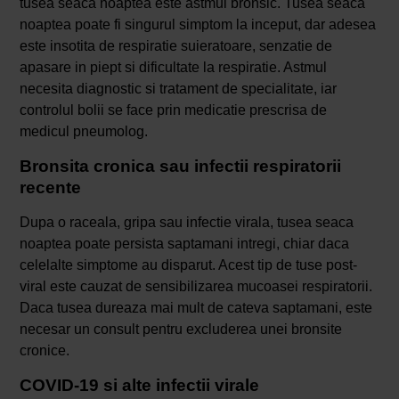
tusea seaca noaptea este astmul bronsic. Tusea seaca
noaptea poate fi singurul simptom la inceput, dar adesea
este insotita de respiratie suieratoare, senzatie de
apasare in piept si dificultate la respiratie. Astmul
necesita diagnostic si tratament de specialitate, iar
controlul bolii se face prin medicatie prescrisa de
medicul pneumolog.
Bronsita cronica sau infectii respiratorii
recente
Dupa o raceala, gripa sau infectie virala, tusea seaca
noaptea poate persista saptamani intregi, chiar daca
celelalte simptome au disparut. Acest tip de tuse post-
viral este cauzat de sensibilizarea mucoasei respiratorii.
Daca tusea dureaza mai mult de cateva saptamani, este
necesar un consult pentru excluderea unei bronsite
cronice.
COVID-19 si alte infectii virale