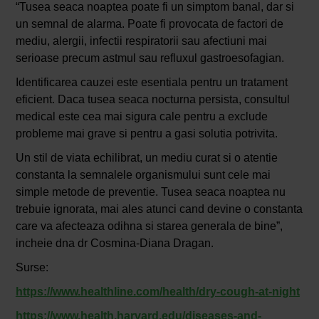
“Tusea seaca noaptea poate fi un simptom banal, dar si
un semnal de alarma. Poate fi provocata de factori de
mediu, alergii, infectii respiratorii sau afectiuni mai
serioase precum astmul sau refluxul gastroesofagian.
Identificarea cauzei este esentiala pentru un tratament
eficient. Daca tusea seaca nocturna persista, consultul
medical este cea mai sigura cale pentru a exclude
probleme mai grave si pentru a gasi solutia potrivita.
Un stil de viata echilibrat, un mediu curat si o atentie
constanta la semnalele organismului sunt cele mai
simple metode de preventie. Tusea seaca noaptea nu
trebuie ignorata, mai ales atunci cand devine o constanta
care va afecteaza odihna si starea generala de bine”,
incheie dna dr Cosmina-Diana Dragan.
Surse:
https://www.healthline.com/health/dry-cough-at-night
https://www.health.harvard.edu/diseases-and-