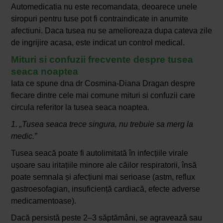
Automedicatia nu este recomandata, deoarece unele
siropuri pentru tuse pot fi contraindicate in anumite
afectiuni. Daca tusea nu se amelioreaza dupa cateva zile
de ingrijire acasa, este indicat un control medical.
Mituri si confuzii frecvente despre tusea
seaca noaptea
Iata ce spune dna dr Cosmina-Diana Dragan despre
fiecare dintre cele mai comune mituri si confuzii care
circula referitor la tusea seaca noaptea.
1. „Tusea seaca trece singura, nu trebuie sa merg la
medic.”
Tusea seacă poate fi autolimitată în infecțiile virale
ușoare sau iritațiile minore ale căilor respiratorii, însă
poate semnala și afecțiuni mai serioase (astm, reflux
gastroesofagian, insuficiență cardiacă, efecte adverse
medicamentoase).
Dacă persistă peste 2–3 săptămâni, se agravează sau