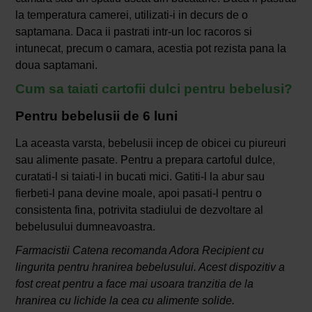
la temperatura camerei, utilizati-i in decurs de o
saptamana. Daca ii pastrati intr-un loc racoros si
intunecat, precum o camara, acestia pot rezista pana la
doua saptamani.
Cum sa taiati cartofii dulci pentru bebelusi?
Pentru bebelusii de 6 luni
La aceasta varsta, bebelusii incep de obicei cu piureuri
sau alimente pasate. Pentru a prepara cartoful dulce,
curatati-l si taiati-l in bucati mici. Gatiti-l la abur sau
fierbeti-l pana devine moale, apoi pasati-l pentru o
consistenta fina, potrivita stadiului de dezvoltare al
bebelusului dumneavoastra.
Farmacistii Catena recomanda Adora Recipient cu
lingurita pentru hranirea bebelusului. Acest dispozitiv a
fost creat pentru a face mai usoara tranzitia de la
hranirea cu lichide la cea cu alimente solide.