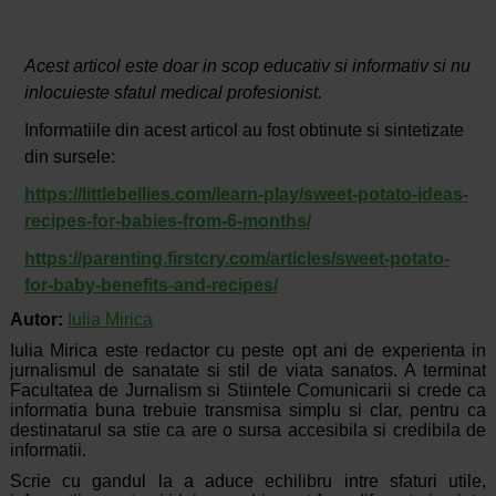
Acest articol este doar in scop educativ si informativ si nu
inlocuieste sfatul medical profesionist.
Informatiile din acest articol au fost obtinute si sintetizate
din sursele:
https://littlebellies.com/learn-play/sweet-potato-ideas-
recipes-for-babies-from-6-months/
https://parenting.firstcry.com/articles/sweet-potato-
for-baby-benefits-and-recipes/
Autor:
Iulia Mirica
Iulia Mirica este redactor cu peste opt ani de experienta in
jurnalismul de sanatate si stil de viata sanatos. A terminat
Facultatea de Jurnalism si Stiintele Comunicarii si crede ca
informatia buna trebuie transmisa simplu si clar, pentru ca
destinatarul sa stie ca are o sursa accesibila si credibila de
informatii.
Scrie cu gandul la a aduce echilibru intre sfaturi utile,