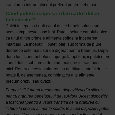
transforma intr-un aliment preferat printre bebelusi.
Cand puteti incepe sa-i dati cartof dulce
bebelusilor?
Puteti incepe sa-i dati cartof dulce bebelusului cand
acesta implineste sase luni. Puteti include cartoful dulce
ca unul dintre primele alimente solide la inceperea
intarcarii. La inceput, il puteti oferi sub forma de piure,
deoarece este mai usor de digerat pentru bebelus. Dupa
doua luni, cand bebelusul ajunge la opt luni, ii puteti oferi
cartof dulce sub forma de piure mai grosier sau bucati
mici. Pentru a creste valoarea sa nutritiva, cartoful dulce
poate fi, de asemenea, combinat cu alte alimente,
precum orezul sau ovazul.
Farmacistii Catena recomanda dispozitivul din silicon
pentru hranirea bebelusului de la Adora. Acest dispozitiv
a fost creat pentru a usura tranzitia de la hranirea cu
lichide la cea cu alimente solide. In acest dispozitiv puteti
pune atat fructe cat si legume, crescand astfel aportul