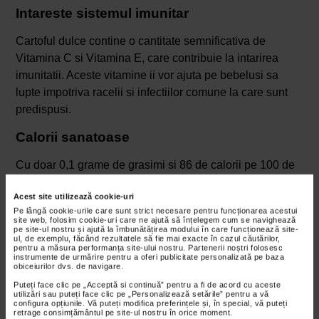
Intareste sistemul imunitar
Cartoful dulce contine o cantitate semnificativa de
Vitamina C si Vitamina E, care contribuie la intarirea
imunitatii. Aceste vitamine ii vor ajuta pe bebelusi sa
lupte impotriva racelii si infectiilor comune la care sunt
predispusi.
Calorii sanatoase
Cu doar 0,1 grame de grasimi si 86 de calorii pe 100 de
grame, cartoful dulce ofera calorii sanatoase. Acest lucru
Acest site utilizează cookie-uri
il face o optiune de aliment sanatos pentru bebelusi, mai
Pe lângă cookie-urile care sunt strict necesare pentru funcționarea acestui
ales daca acestia sunt subponderali.
site web, folosim cookie-uri care ne ajută să înțelegem cum se navighează
pe site-ul nostru și ajută la îmbunătățirea modului în care funcționează site-
ul, de exemplu, făcând rezultatele să fie mai exacte în cazul căutărilor,
Previne anemia si intareste oasele
pentru a măsura performanța site-ului nostru. Partenerii noștri folosesc
instrumente de urmărire pentru a oferi publicitate personalizată pe baza
obiceiurilor dvs. de navigare.
Cartoful dulce este bogat in calciu si fier, ambele
Puteți face clic pe „Acceptă si continuă” pentru a fi de acord cu aceste
esentiale pentru cresterea sanatoasa a bebelusilor.
utilizări sau puteți face clic pe „Personalizează setările” pentru a vă
configura opțiunile. Vă puteți modifica preferințele și, în special, vă puteți
Fierul previne anemia, in timp ce calciul intareste oasele.
retrage consimțământul pe site-ul nostru în orice moment.