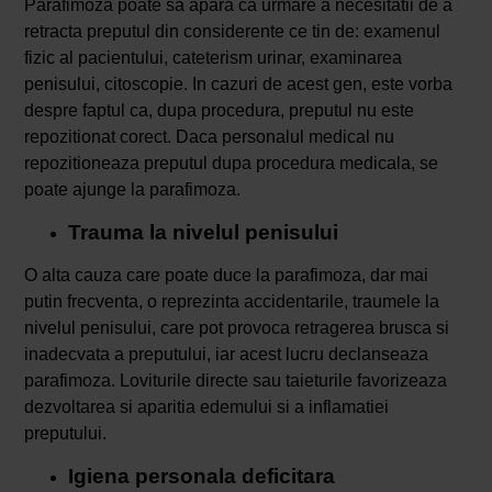
Parafimoza poate sa apara ca urmare a necesitatii de a
retracta preputul din considerente ce tin de: examenul
fizic al pacientului, cateterism urinar, examinarea
penisului, citoscopie. In cazuri de acest gen, este vorba
despre faptul ca, dupa procedura, preputul nu este
repozitionat corect. Daca personalul medical nu
repozitioneaza preputul dupa procedura medicala, se
poate ajunge la parafimoza.
Trauma la nivelul penisului
O alta cauza care poate duce la parafimoza, dar mai
putin frecventa, o reprezinta accidentarile, traumele la
nivelul penisului, care pot provoca retragerea brusca si
inadecvata a preputului, iar acest lucru declanseaza
parafimoza. Loviturile directe sau taieturile favorizeaza
dezvoltarea si aparitia edemului si a inflamatiei
preputului.
Igiena personala deficitara