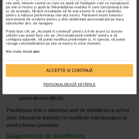
presiune, strangere puternica;
site web, folosim cookie-uri care ne ajută să înțelegem cum se navighează
pe site-ul nostru și ajută la îmbunătățirea modului în care funcționează site-
incapacitatea de a retracta manual preputul peste
ul, de exemplu, făcând rezultatele să fie mai exacte în cazul căutărilor,
pentru a măsura performanța site-ului nostru. Partenerii noștri folosesc
gland
si durere in timp incercarii de a face acest
instrumente de urmărire pentru a oferi publicitate personalizată pe baza
lucru;
obiceiurilor dvs. de navigare.
gland penian rece sau decolorat
, ca urmare a
Puteți face clic pe „Acceptă si continuă” pentru a fi de acord cu aceste
utilizări sau puteți face clic pe „Personalizează setările” pentru a vă
restrictiei prelungite a fluxului sanguin. Acest lucru
configura opțiunile. Vă puteți modifica preferințele și, în special, vă puteți
retrage consimțământul pe site-ul nostru în orice moment.
poate duce la schimbarea culorii glandului, care
Mai multe detalii
aici
.
devine violet sau albastrui. In plus, acesta poate
chiar sa se simta rece la atingere, din cauza
ischemiei prelungite (lipsa oxigenului in tesuturi);
ACCEPTĂ SI CONTINUĂ
dificultatea la urinare
(disurie) este un alt semn in
parafimoza in stadii initiale. Ca urmare a
PERSONALIZEAZĂ SETĂRILE
compresiei glandului si inflamatiei, eliminarea
urinei devine dificila.
Parafimoza este o afectiune usor de identificat cu ochiul
liber, intrucat se prezinta cu modificari macroscopice la
nivelul formei penisului.
Diagnosticul de parafimoza