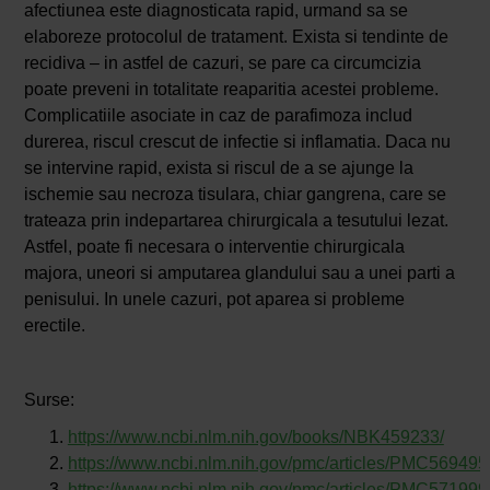
afectiunea este diagnosticata rapid, urmand sa se
elaboreze protocolul de tratament. Exista si tendinte de
recidiva – in astfel de cazuri, se pare ca circumcizia
poate preveni in totalitate reaparitia acestei probleme.
Complicatiile asociate in caz de parafimoza includ
durerea, riscul crescut de infectie si inflamatia. Daca nu
se intervine rapid, exista si riscul de a se ajunge la
ischemie sau necroza tisulara, chiar gangrena, care se
trateaza prin indepartarea chirurgicala a tesutului lezat.
Astfel, poate fi necesara o interventie chirurgicala
majora, uneori si amputarea glandului sau a unei parti a
penisului. In unele cazuri, pot aparea si probleme
erectile.
Surse:
https://www.ncbi.nlm.nih.gov/books/NBK459233/
https://www.ncbi.nlm.nih.gov/pmc/articles/PMC569495
https://www.ncbi.nlm.nih.gov/pmc/articles/PMC571999