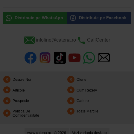
Distribuie pe WhatsApp
Distribuie pe Facebook
infoline@catena.ro
CallCenter
Despre Noi
Oferte
Articole
Cum Rezerv
Prospecte
Cariere
Politica De
Toate Marcile
Confidentialitate
www.catena.ro - © 2026
Vezi varianta desktop