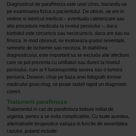
Diagnosticul de parafimoza este unul clinic, bazandu-se
pe examinarea fizica a pacientului. De obicei, se are in
vedere si istoricul medical – eventuala cateterizare sau
alta procedura medicala la nivelul penisului –, daca
barbatul este circumcis sau necircumcis, daca are sau nu
fimoza. In mod obisnuit, se evalueaza gradul severitatii,
semnele de ischemie sau necroza. In stabilirea
diagnosticului, este important sa se excluda alte afectiuni
care se pot prezenta cu umflaturi sau dureri la nivelul
penisului, cum ar fi balanopostita severa sau o tumora
peniana. Deseori, chiar pe baza unei fotografii trimise
medicului ginecolog, se poate stabili rapid un diagnostic
corect.
Tratament parafimoza
Tratamentul in caz de parafimoza trebuie initiat de
urgenta, pentru a se evita complicatiile. Cu toate acestea,
alternativele terapeutice variaza in functie de severitatea
cazului, putand include: