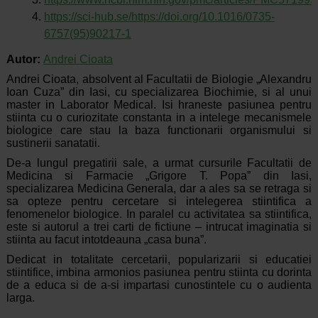
https://sci-hub.se/https://doi.org/10.1016/0735-
6757(95)90217-1
Autor:
Andrei Cioata
Andrei Cioata, absolvent al Facultatii de Biologie „Alexandru
Ioan Cuza” din Iasi, cu specializarea Biochimie, si al unui
master in Laborator Medical. Isi hraneste pasiunea pentru
stiinta cu o curiozitate constanta in a intelege mecanismele
biologice care stau la baza functionarii organismului si
sustinerii sanatatii.
De-a lungul pregatirii sale, a urmat cursurile Facultatii de
Medicina si Farmacie „Grigore T. Popa” din Iasi,
specializarea Medicina Generala, dar a ales sa se retraga si
sa opteze pentru cercetare si intelegerea stiintifica a
fenomenelor biologice. In paralel cu activitatea sa stiintifica,
este si autorul a trei carti de fictiune – intrucat imaginatia si
stiinta au facut intotdeauna „casa buna”.
Dedicat in totalitate cercetarii, popularizarii si educatiei
stiintifice, imbina armonios pasiunea pentru stiinta cu dorinta
de a educa si de a-si impartasi cunostintele cu o audienta
larga.