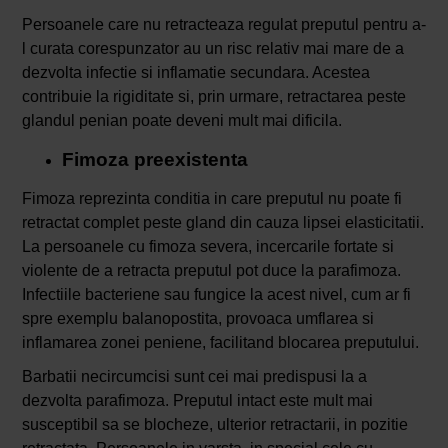
Persoanele care nu retracteaza regulat preputul pentru a-
l curata corespunzator au un risc relativ mai mare de a
dezvolta infectie si inflamatie secundara. Acestea
contribuie la rigiditate si, prin urmare, retractarea peste
glandul penian poate deveni mult mai dificila.
Fimoza preexistenta
Fimoza reprezinta conditia in care preputul nu poate fi
retractat complet peste gland din cauza lipsei elasticitatii.
La persoanele cu fimoza severa, incercarile fortate si
violente de a retracta preputul pot duce la parafimoza.
Infectiile bacteriene sau fungice la acest nivel, cum ar fi
spre exemplu balanopostita, provoaca umflarea si
inflamarea zonei peniene, facilitand blocarea preputului.
Barbatii necircumcisi sunt cei mai predispusi la a
dezvolta parafimoza. Preputul intact este mult mai
susceptibil sa se blocheze, ulterior retractarii, in pozitie