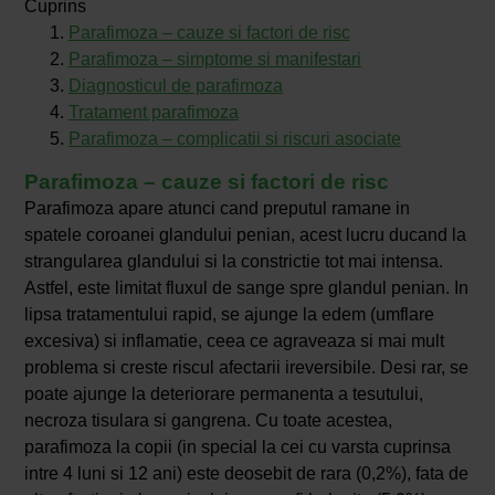
Cuprins
Parafimoza – cauze si factori de risc
Parafimoza – simptome si manifestari
Diagnosticul de parafimoza
Tratament parafimoza
Parafimoza – complicatii si riscuri asociate
Parafimoza – cauze si factori de risc
Parafimoza apare atunci cand preputul ramane in
spatele coroanei glandului penian, acest lucru ducand la
strangularea glandului si la constrictie tot mai intensa.
Astfel, este limitat fluxul de sange spre glandul penian. In
lipsa tratamentului rapid, se ajunge la edem (umflare
excesiva) si inflamatie, ceea ce agraveaza si mai mult
problema si creste riscul afectarii ireversibile. Desi rar, se
poate ajunge la deteriorare permanenta a tesutului,
necroza tisulara si gangrena. Cu toate acestea,
parafimoza la copii (in special la cei cu varsta cuprinsa
intre 4 luni si 12 ani) este deosebit de rara (0,2%), fata de