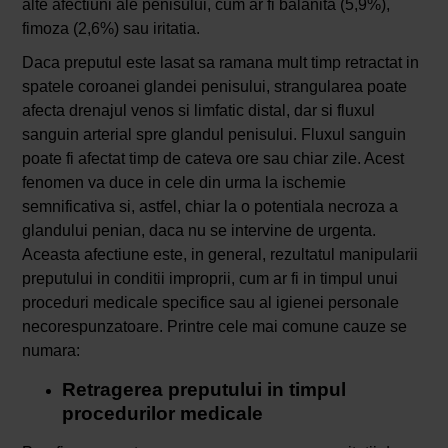
alte afectiuni ale penisului, cum ar fi balanita (5,9%),
fimoza (2,6%) sau iritatia.
Daca preputul este lasat sa ramana mult timp retractat in
spatele coroanei glandei penisului, strangularea poate
afecta drenajul venos si limfatic distal, dar si fluxul
sanguin arterial spre glandul penisului. Fluxul sanguin
poate fi afectat timp de cateva ore sau chiar zile. Acest
fenomen va duce in cele din urma la ischemie
semnificativa si, astfel, chiar la o potentiala necroza a
glandului penian, daca nu se intervine de urgenta.
Aceasta afectiune este, in general, rezultatul manipularii
preputului in conditii improprii, cum ar fi in timpul unui
proceduri medicale specifice sau al igienei personale
necorespunzatoare. Printre cele mai comune cauze se
numara:
Retragerea preputului in timpul
procedurilor medicale