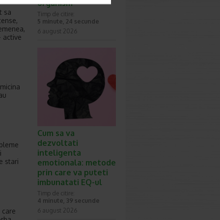
organism
t sa
Timp de citire:
tense,
5 minute, 24 secunde
semenea,
6 august 2026
 active
omicina
sau
Cum sa va
dezvoltati
obleme
inteligenta
i
e stari
emotionala: metode
prin care va puteti
imbunatati EQ-ul
Timp de citire:
4 minute, 39 secunde
e care
6 august 2026
orba