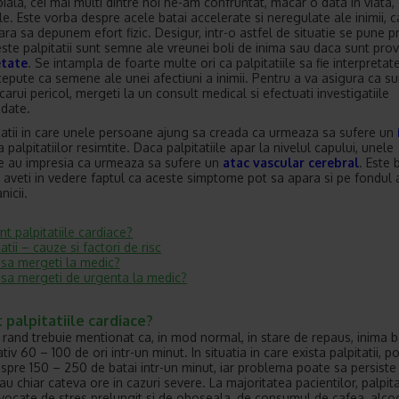
oiala, cei mai multi dintre noi ne-am confruntat, macar o data in viata,
ile. Este vorba despre acele batai accelerate si neregulate ale inimii, 
 fara sa depunem efort fizic. Desigur, intr-o astfel de situatie se pune
ste palpitatii sunt semne ale vreunei boli de inima sau daca sunt pro
etate
. Se intampla de foarte multe ori ca palpitatiile sa fie interpretate
cepute ca semene ale unei afectiuni a inimii. Pentru a va asigura ca sun
carui pericol, mergeti la un consult medical si efectuati investigatiile
date.
uatii in care unele persoane ajung sa creada ca urmeaza sa sufere un
 palpitatiilor resimtite. Daca palpitatiile apar la nivelul capului, unele
 au impresia ca urmeaza sa sufere un
atac vascular cerebral
. Este 
a aveti in vedere faptul ca aceste simptome pot sa apara si pe fondul a
nicii.
nt palpitatiile cardiace?
atii – cauze si factori de risc
sa mergeti la medic?
sa mergeti de urgenta la medic?
 palpitatiile cardiace?
l rand trebuie mentionat ca, in mod normal, in stare de repaus, inima 
iv 60 – 100 de ori intr-un minut. In situatia in care exista palpitatii, po
spre 150 – 250 de batai intr-un minut, iar problema poate sa persiste
u chiar cateva ore in cazuri severe. La majoritatea pacientilor, palpita
vocate de stres prelungit si de oboseala, de consumul de cafea, alcoo