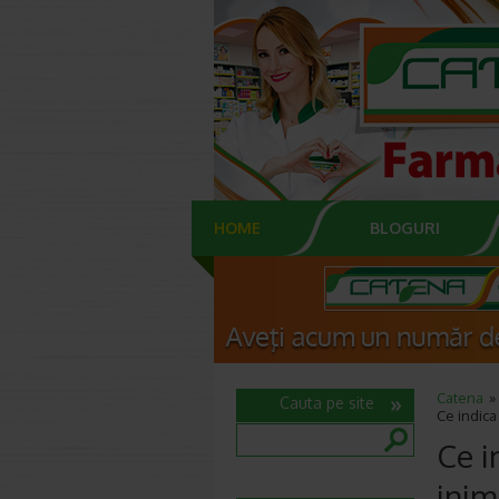
HOME
BLOGURI
Catena
Cauta pe site
Ce indica
Ce i
inim