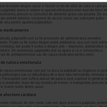
nd discutam despre cauze si factori ce tin de stilul de viata si care po
palpitatii, avem in vedere in special efectuarea unor exercitii fizice in
nsuficienta, precum si consumul de alimente grase sau picante. De a
am amintit anterior, consumul de alcool, tunun sau substante psiho –
de vina pentru aparitia palpitatiilor.
e medicamente
situatii, palpitatiile pot sa fie provocate de administrarea anumitor
nte. Poate sa fie vorba despre unele antibiotice, asa cum sunt eritr
itromicina, dar poate fi vorba si despre anti – depresive, antimicotice 
aminice. De asemenea, palpitatiile pot sa apara si ca o consecinta a
rarii de antihipertensive sau din cauza medicatiei pentru astm.
i de natura emotionala
 de natura emotionala care pot sa duca la palpitatii au legatura cu pr
 psihologica sau cu dificultatea de a face fata nervozitatii, stresului s
ii. Persoanele care sufera atacuri de panica sunt cuprinse in general d
si anxietate, stare de rau insotita de tremor si transpiratie, precum si
i in foarte multe dintre cazuri.
 afectiuni cardiace
umite tulburari de ritm cardic care pot duce uneori la palpitatii, printr
ia atriala sau tahicardia supraventriculara. De asemenea, poate sa fie v