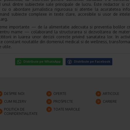
 unul dintre subiectele sale principale de lucru. Este redactor si c
, cu o abordare jurnalistica riguroasa si atentie la acuratetea infor
mand subiecte complexe in texte clare, accesibile si usor de intel
larg.
teme importante — de la alimentatie adecvata si preventia bolilor cr
pentru mame — colaborand la structurarea si dezvoltarea de mater
cititorii in luarea unor decizii corecte privind sanatatea lor. In activ
e constant noutatile din domeniul medical si de wellness, transforma
 utile.
Distribuie pe WhatsApp
Distribuie pe Facebook
DESPRE NOI
OFERTE
ARTICOLE
CUM REZERV
PROSPECTE
CARIERE
POLITICA DE
TOATE MARCILE
CONFIDENTIALITATE