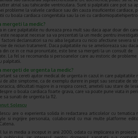
utter atrial sau tahicardie ventriculara. Sunt si palpitatii care pot sa a
ei probleme la valvele cardiace sau din cauza insuficientei cardiace, 
ntii cu boala cardiaca congenitala sau la cei cu cardiomiopatiehipertrof
a mergeti la medic?
tia in care palpitatiile nu dureaza prea mult sau daca apar doar din can
 este neaparat necesar sa va prezentati la un medic pentru investigati
 factorii declansatori sa nu aiba legatura cu nicio afectiune severa si
voie de niciun tratament. Daca palpitatiile nu se amelioreaza sau dac
a din ce in ce mai pronuntate, este bine sa mergeti la un consult de
tate. La fel se recomanda si persoanelor care au instoric de probleme
u palpitatii.
a mergeti de urgenta la medic?
ortant sa cereti ajutor medical de urgenta in cazul in care palpitatiile
 si de alte simptome, ca de exemplu durere in piept sau senzatie de s
oracica, dificultati majore in a respira corect, ameteli sau stare de les
 despre o boala cardiaca foarte grava, care va poate pune viata in peri
e sa sunati de urgenta la 112.
onut Solescu
lescu are o experienta solida in redactarea articolelor cu tematica 
tyle si ingrijire personala, colaborand cu mai multe platforme edito
Catena.
l lui in media a inceput in anii 2000, odata cu implicarea in proiecte
ii publicului, iar interesul pentru domeniul sanatatii s-a conturat