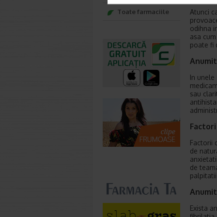
Atunci ca
Toate farmaciile
provoace 
odihna i
asa cum 
poate fi 
Anumit
In unele 
medicame
sau clar
antihist
administ
Factor
Factorii
de natura
anxietat
de teama 
palpitati
Anumite
Exista an
fibrilat