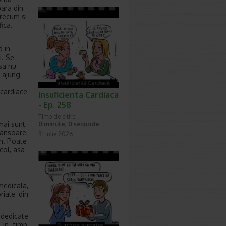
para din
precum si
ica.
d in
i. Se
 sa nu
a ajung
 cardiace
Insuficienta Cardiaca
- Ep. 258
Timp de citire:
 mai sunt
0 minute, 0 secunde
transoare
31 iulie 2026
in. Poate
col, asa
medicala,
riale din
 dedicate
 in timp,