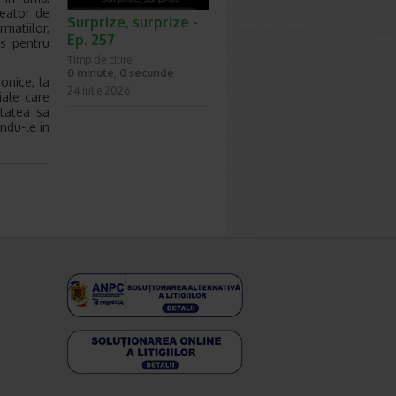
reator de
Surprize, surprize -
matiilor,
Ep. 257
es pentru
Timp de citire:
0 minute, 0 secunde
onice, la
24 iulie 2026
iale care
itatea sa
ndu-le in