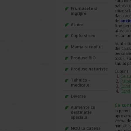
Fara ind
palpitati
Frumusete si
chiar si
ingrijire
daca ace
de
anxi
Acnee
fiind per
afara ori
recoman
Cuplu si sex
Sunt sit
Mama si copilul
din cauza
persoane
Produse BIO
totusi s
sau al pa
Produse naturiste
Cuprins
Ce su
Tehnico -
Palpit
medicale
Cand 
Cand 
Diverse
Ce sunt
Alimente cu
In primu
destinatie
aproximat
speciala
vorba de
minute sa
NOU la Catena
sunt pro