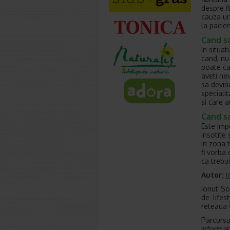
despre fl
cauza un
la pacie
Cand s
In situa
cand, nu
poate ca
aveti ne
sa devin
speciali
si care a
Cand s
Este imp
insotite
in zona t
fi vorba
ca trebui
Autor:
I
Ionut So
de lifes
reteaua 
Parcursu
informar