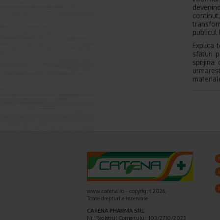
devenind
continut
transfor
publicul 
Explica 
sfaturi 
sprijina 
urmarest
materiale
www.catena.ro - copyright 2026,
Toate drepturile rezervate
CATENA PHARMA SRL
Nr. Registrul Comerţului: J03/2710/2023