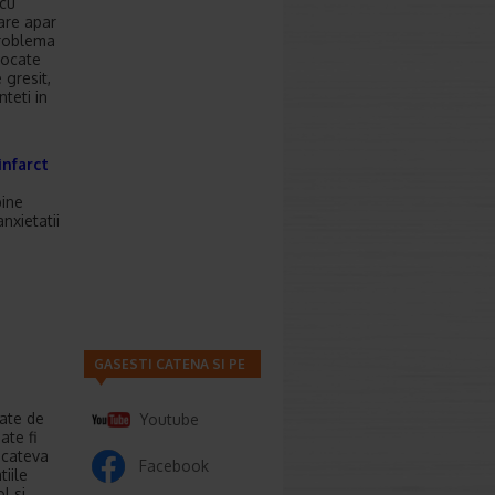
 cu
care apar
 problema
vocate
 gresit,
teti in
infarct
bine
nxietatii
GASESTI CATENA SI PE
bate de
Youtube
ate fi
 cateva
Facebook
tiile
l si