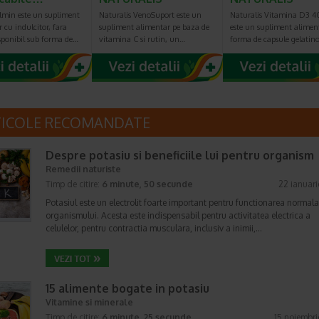
lmin este un supliment
Naturalis VenoSuport este un
Naturalis Vitamina D3 
 cu indulcitor, fara
supliment alimentar pe baza de
este un supliment alimen
sponibil sub forma de…
vitamina C si rutin, un…
forma de capsule gelatin
TICOLE RECOMANDATE
Despre potasiu si beneficiile lui pentru organism
Remedii naturiste
Timp de citire:
6 minute, 50 secunde
22 ianuar
Potasiul este un electrolit foarte important pentru functionarea normala
organismului. Acesta este indispensabil pentru activitatea electrica a
celulelor, pentru contractia musculara, inclusiv a inimii,…
15 alimente bogate in potasiu
Vitamine si minerale
Timp de citire:
6 minute, 25 secunde
15 noiembr