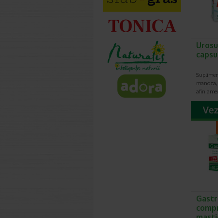
Urosu
capsu
Suplimen
manoza, 
afin ame
Gastr
comp
masti