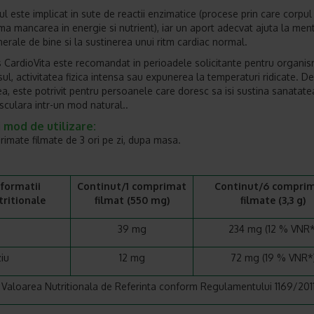
l este implicat in sute de reactii enzimatice (procese prin care corpul
ma mancarea in energie si nutrient), iar un aport adecvat ajuta la men
nerale de bine si la sustinerea unui ritm cardiac normal.
s CardioVita este recomandat in perioadele solicitante pentru organi
esul, activitatea fizica intensa sau expunerea la temperaturi ridicate. De
, este potrivit pentru persoanele care doresc sa isi sustina sanatate
sculara intr-un mod natural..
 mod de utilizare:
rimate filmate de 3 ori pe zi, dupa masa.
nformatii
Continut/1 comprimat
Continut/6 compri
tritionale
filmat (550 mg)
filmate (3,3 g)
39 mg
234 mg (12 % VNR*
iu
12 mg
72 mg (19 % VNR*
Valoarea Nutritionala de Referinta conform Regulamentului 1169/201