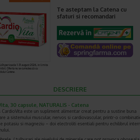
Te asteptam la Catena cu
sfaturi si recomandari
ă în perioada 1-31 august 2026, in limita
nibil. Oferta nu se cumulează cu
rdului Catena.
DESCRIERE
Vita, 30 capsule, NATURALIS - Catena
s CardioVita este un supliment alimentar creat pentru a sustine buna
are a sistemului muscular, nervos si cardiovascular, printr-o combinati
 potasiu si magneziu – doi electroliti esentiali pentru echilibrul inter
ului.
ibrele ( tulburari ale nivelului de minerale care pot provoca oboseal