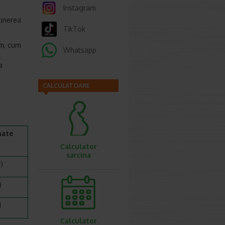
Instagram
tinerea
TikTok
sm, cum
Whatsapp
a
CALCULATOARE
mate
Calculator
sarcina
)
)
1
Calculator