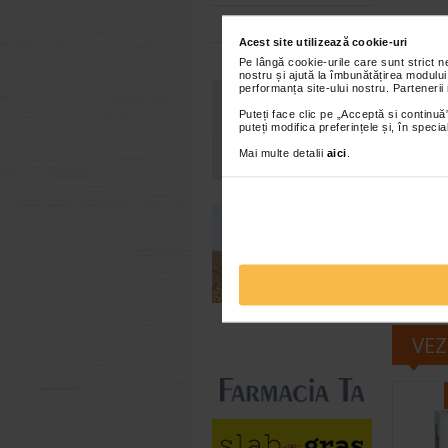
Toate farmaciile
Atentionari:
Acest site utilizează cookie-uri
Pe lângă cookie-urile care sunt strict 
A nu se dep
nostru și ajută la îmbunătățirea modului
performanța site-ului nostru. Partenerii
un supliment
administreaz
Puteți face clic pe „Acceptă si continuă”
puteți modifica preferințele și, în spec
hiperpotasem
Mai multe detalii
aici
.
sau urmati u
suplimentulu
medicului.
A 
perioadei in
Brand:
N
*Pentru pr
VEZ