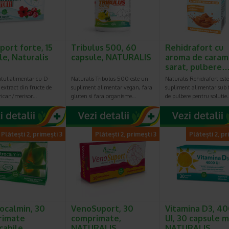
port forte, 15
Tribulus 500, 60
Rehidrafort cu
le, Naturalis
capsule, NATURALIS
aroma de caram
sarat, pulbere
tul alimentar cu D-
Naturalis Tribulus 500 este un
Naturalis Rehidrafort est
extract din fructe de
supliment alimentar vegan, fara
supliment alimentar sub
rican/merisor…
gluten si fara organisme…
de pulbere pentru solutie
Plătești 2, primești 3
Plătești 2, primești 3
Plătești 2, pr
ocalmin, 30
VenoSuport, 30
Vitamina D3, 4
rimate
comprimate,
UI, 30 capsule m
cabile…
NATURALIS
NATURALIS