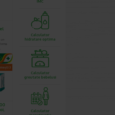
IMC
el
…
Calculator
hidratare optima
e un
 forma
…
imești 3
Calculator
greutate bebelusi
000
oi,
Calculator