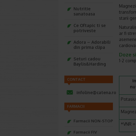
Magneziu
Nutritie
transfor
sanatoasa
starii ge
Ce Oftapic ti se
Naturali
potriveste
ar fi str
asemenea
Adora – Adorabili
cardiova
din prima clipa
Doze si
Seturi cadou
1-2 comp
Baylis&Harding
CONTACT
I
nu
infoline@catena.ro
Potasiu
FARMACII
Magnez
Farmacii NON-STOP
*VNR = 
Farmacii FIV