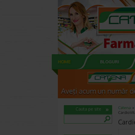
HOME
BLOGURI
Catena
Cauta pe site
CardioVit
Cardi