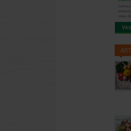
Gastroca
alimentar
zahar, di
AR