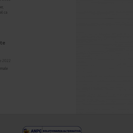
er,
il ca
nte
ie 2022
imale