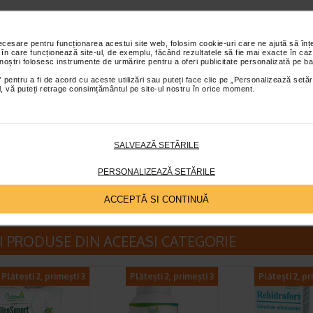
necesare pentru funcționarea acestui site web, folosim cookie-uri care ne ajută să î
asi doza recomandata pentru consumul zilnic.
A nu se lasa la indemana si la vederea copiilor mici.
P
 în care funcționează site-ul, de exemplu, făcând rezultatele să fie mai exacte în caz
 noștri folosesc instrumente de urmărire pentru a oferi publicitate personalizată pe ba
 alimentar si nu trebuie sa inlocuiasca o dieta variata si echilibrata si un stil de viata sanatos.
Nu s
a persoanelor cu sensibilitate la oricare dintre ingredientele produsului.
Produsul este contraindica
 pentru a fi de acord cu aceste utilizări sau puteți face clic pe „Personalizează setăr
ial, vă puteți retrage consimțământul pe site-ul nostru în orice moment.
iei si/sau hipermagnezemiei de diverse etiologii.
Daca suferiti de afectiuni cronice, insuficienta re
n tratament medicamentos de lunga durata, cereti sfatul medicului sau farmacistului inaintea utiliza
i alimentar.
Administrarea acestui supliment in perioada de sarcina sau alaptare se face numai la 
se pastra la temperaturi sub 25°C, in ambalajul original.
A se consuma, de preferinta, inainte de sfar
SALVEAZĂ SETĂRILE
scrise pe ambalaj (EXP).
PERSONALIZEAZĂ SETĂRILE
ATURALIS
ACCEPTĂ SI CONTINUĂ
et te asteptam in cea mai apropiata farmacie Catena
I PRODUSE DIN ACEEASI CATEGORIE
Plătești 2, primești 3
Plătești 2, primești 3
Plătești 2, pr