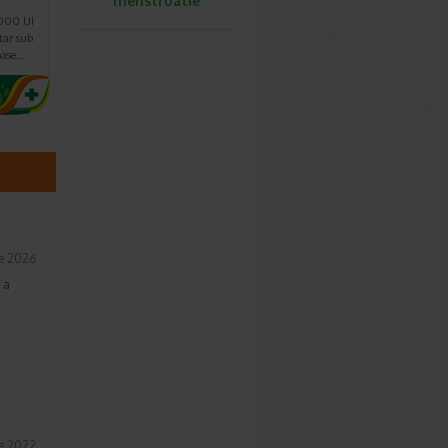
menstruatie
4000 UI
tar sub
oase…
ie 2026
 a
ie 2022