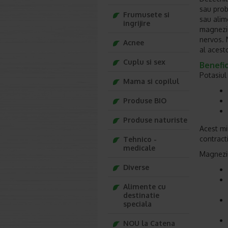
sau prob
Frumusete si
sau alim
ingrijire
magneziu
nervos. N
Acnee
al acest
Cuplu si sex
Benefici
Potasiul 
Mama si copilul
Produse BIO
Produse naturiste
Acest mi
contracti
Tehnico -
medicale
Magneziu
Diverse
Alimente cu
destinatie
speciala
NOU la Catena