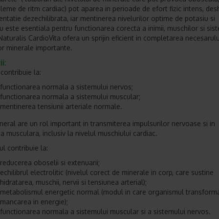
leme de ritm cardiac) pot aparea in perioade de efort fizic intens, des
entatie dezechilibrata, iar mentinerea nivelurilor optime de potasiu si
 este esentiala pentru functionarea corecta a inimii, muschilor si sis
aturalis CardioVita ofera un sprijin eficient in completarea necesarului
or minerale importante.
i:
contribuie la:
functionarea normala a sistemului nervos;
functionarea normala a sistemului muscular;
mentinerea tensiunii arteriale normale.
neral are un rol important in transmiterea impulsurilor nervoase si in
a musculara, inclusiv la nivelul muschiului cardiac.
l contribuie la:
reducerea oboselii si extenuarii;
echilibrul electrolitic (nivelul corect de minerale in corp, care sustine
hidratarea, muschii, nervii si tensiunea arterial);
metabolismul energetic normal (modul in care organismul transform
mancarea in energie);
functionarea normala a sistemului muscular si a sistemului n