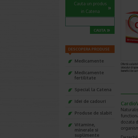
Cauta un produs
in Catena
DESCOPERA PRODUSE
Medicamente
Ofertă valabil
stocului dispo
beneficiile ca
Medicamente
fertilitate
Special la Catena
Idei de cadouri
Cardio
Naturali
Produse de slabit
function
dozata de
Vitamine,
organism
minerale si
suplimente
Dezechil