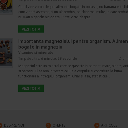
Cand vine vorba despre alimente bogate in potasiu, nu banana este lid
cum v-ati fi asteptat, ci un alt produs, ba chiar mai multe, la care probab
nu v-ati fi gandit niciodata. Puteti ghici despre…
Importanta magneziului pentru organism. Alime
bogate in magneziu
Vitamine si minerale
Timp de citire:
6 minute, 29 secunde
2 iun
Magneziul este un mineral care se gaseste in pamant, mare, plante, an
si oameni. El se afla in fiecare celula a corpului si contribuie la buna
functionare a intregului organism. Chiar si asa, statisticile…
DESPRE NOI
OFERTE
ARTICOLE