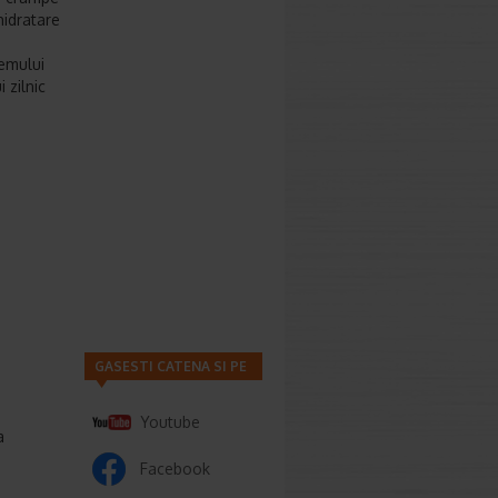
hidratare
temului
 zilnic
GASESTI CATENA SI PE
Youtube
a
Facebook
ervos.