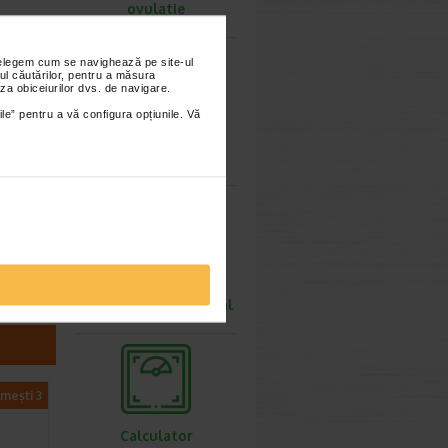
ovulatie
nțelegem cum se navighează pe site-ul
rodusul este
ul căutărilor, pentru a măsura
za obiceiurilor dvs. de navigare.
e
t in cazul
ile” pentru a vă configura opțiunile. Vă
nala severa
Calculator
rii
greutate ideala
recomandarea
situl
Calculator rata
metabolismului bazal
imești 3
Calculator