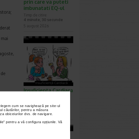
prin care va puteti
imbunatati EQ-ul
stora;
Timp de citire:
4 minute, 30 secunde
5 august 2026
iderat
d mai
agoste,
 de
Insuficienta Cardiaca
- Ep. 258
rati mai
Timp de citire:
a avea
nțelegem cum se navighează pe site-ul
0 minute, 0 secunde
ul căutărilor, pentru a măsura
za obiceiurilor dvs. de navigare.
31 iulie 2026
ile” pentru a vă configura opțiunile. Vă