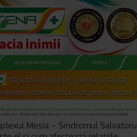
DESCOPERA PRODUSE
OFERTE
Blogul de Sanatate Farmacia Ta
Boli si Afectiuni
Boli neurologice si psi
 Mesia – Sindromul Salvatorului: Ce este el si cum afecteaza relatiile
lexul Mesia – Sindromul Salvatorul
ste el si cum afecteaza relatiile