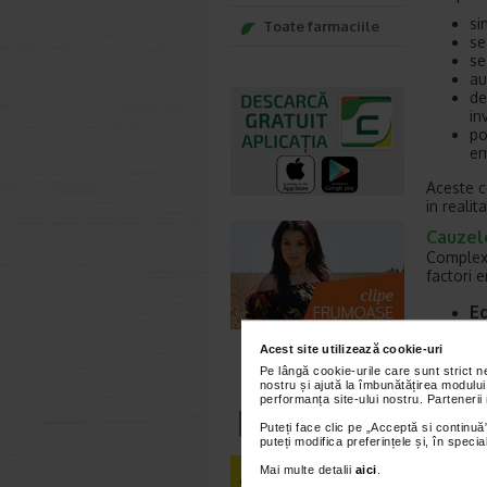
si
Toate farmaciile
se
se
au
de
in
po
em
Aceste c
in reali
Cauzel
Complexu
factori e
Ed
Copiii ca
Acest site utilizează cookie-uri
mici, po
Pe lângă cookie-urile care sunt strict 
grija de
nostru și ajută la îmbunătățirea modului
performanța site-ului nostru. Partenerii
T
Puteți face clic pe „Acceptă si continuă”
puteți modifica preferințele și, în spec
Experien
Mai multe detalii
aici
.
indispen