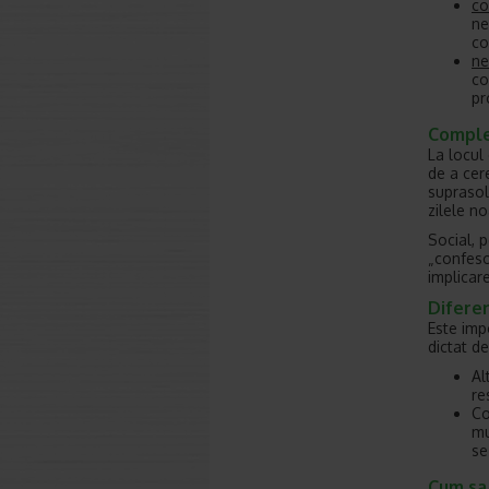
co
ne
co
ne
co
pr
Complex
La locul
de a cer
suprasol
zilele no
Social, 
„confeso
implicare
Diferen
Este imp
dictat d
Al
re
Co
mu
se
Cum sa 