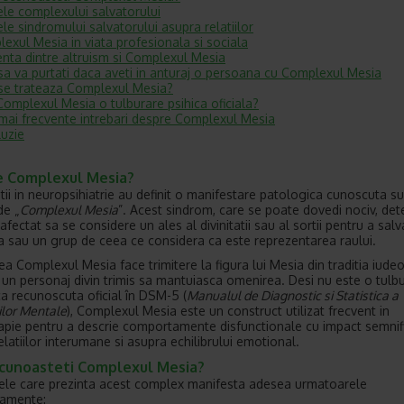
le complexului salvatorului
ele sindromului salvatorului asupra relatiilor
exul Mesia in viata profesionala si sociala
enta dintre altruism si Complexul Mesia
a va purtati daca aveti in anturaj o persoana cu Complexul Mesia
e trateaza Complexul Mesia?
Complexul Mesia o tulburare psihica oficiala?
mai frecvente intrebari despre Complexul Mesia
uzie
e Complexul Mesia?
stii in neuropsihiatrie au definit o manifestare patologica cunoscuta s
de „
Complexul Mesia
”. Acest sindrom, care se poate dovedi nociv, de
 afectat sa se considere un ales al divinitatii sau al sortii pentru a salv
 sau un grup de ceea ce considera ca este reprezentarea raului.
a Complexul Mesia face trimitere la figura lui Mesia din traditia iudeo
, un personaj divin trimis sa mantuiasca omenirea. Desi nu este o tulb
ica recunoscuta oficial în DSM-5 (
Manualul de Diagnostic si Statistica a
ilor Mentale
), Complexul Mesia este un construct utilizat frecvent in
apie pentru a descrie comportamente disfunctionale cu impact semnifi
elatiilor interumane si asupra echilibrului emotional.
cunoasteti Complexul Mesia?
le care prezinta acest complex manifesta adesea urmatoarele
amente: