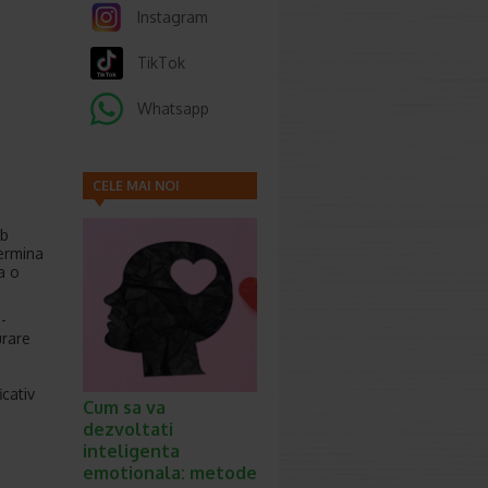
Instagram
TikTok
Whatsapp
CELE MAI NOI
ARTICOLE
ub
termina
a o
-
urare
cativ
Cum sa va
dezvoltati
inteligenta
emotionala: metode