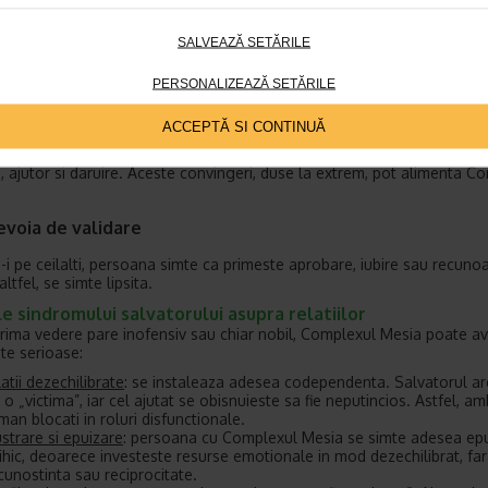
odele parentale
SALVEAZĂ SETĂRILE
te hiperresponsabil, martir sau autosacrificial poate fi un model de ide
opil, care va considera ca „a te darui complet altora” este un ideal mo
PERSONALIZEAZĂ SETĂRILE
fluente religioase sau culturale
ACCEPTĂ SI CONTINUĂ
lturi pun accent pe sacrificiul de sine, pe ideea ca adevarata valoare 
a, ajutor si daruire. Aceste convingeri, duse la extrem, pot alimenta C
evoia de validare
-i pe ceilalti, persoana simte ca primeste aprobare, iubire sau recunoa
altfel, se simte lipsita.
e sindromului salvatorului asupra relatiilor
prima vedere pare inofensiv sau chiar nobil, Complexul Mesia poate a
te serioase:
latii dezechilibrate
: se instaleaza adesea codependenta. Salvatorul ar
 o „victima”, iar cel ajutat se obisnuieste sa fie neputincios. Astfel, amb
man blocati in roluri disfunctionale.
ustrare si epuizare
: persoana cu Complexul Mesia se simte adesea ep
ihic, deoarece investeste resurse emotionale in mod dezechilibrat, far
cunostinta sau reciprocitate.