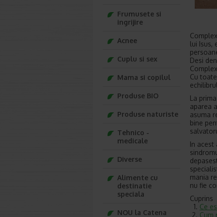
Frumusete si
ingrijire
Complexu
Acnee
lui Isus,
persoane 
Cuplu si sex
Desi den
Complexu
Cu toate
Mama si copilul
echilibr
Produse BIO
La prima 
aparea a
Produse naturiste
asuma re
bine pent
salvatoru
Tehnico -
medicale
In acest
sindromu
Diverse
depasest
specialis
mania re
Alimente cu
nu fie c
destinatie
speciala
Cuprins
Ce es
NOU la Catena
Cum r