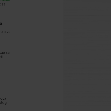
t sa
ma
ru a va
sau sa
eti
lica
olog,