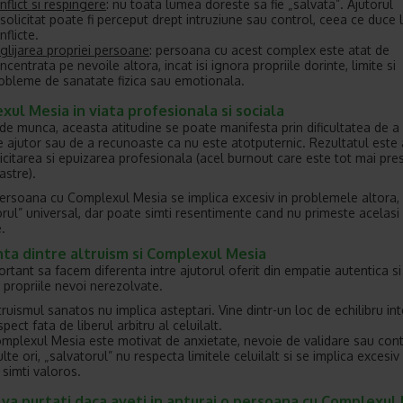
nflict si respingere
: nu toata lumea doreste sa fie „salvata”. Ajutorul
solicitat poate fi perceput drept intruziune sau control, ceea ce duce 
nflicte.
glijarea propriei persoane
: persoana cu acest complex este atat de
ncentrata pe nevoile altora, incat isi ignora propriile dorinte, limite si
obleme de sanatate fizica sau emotionala.
ul Mesia in viata profesionala si sociala
 de munca, aceasta atitudine se poate manifesta prin dificultatea de a
e ajutor sau de a recunoaste ca nu este atotputernic. Rezultatul este
icitarea si epuizarea profesionala (acel burnout care este tot mai pres
astre).
persoana cu Complexul Mesia se implica excesiv in problemele altora,
rul” universal, dar poate simti resentimente cand nu primeste acelasi 
.
ta dintre altruism si Complexul Mesia
ortant sa facem diferenta intre ajutorul oferit din empatie autentica si
e propriile nevoi nerezolvate.
truismul sanatos nu implica asteptari. Vine dintr-un loc de echilibru inte
spect fata de liberul arbitru al celuilalt.
mplexul Mesia este motivat de anxietate, nevoie de validare sau cont
lte ori, „salvatorul” nu respecta limitele celuilalt si se implica excesiv
 simti valoros.
va purtati daca aveti in anturaj o persoana cu Complexul