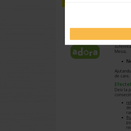
M
Un parin
pentru c
In
Multe cu
suferint
Mesia.
N
Ajutandu
de care, 
Efectel
Desi la 
consecin
re
de
ra
fr
ps
re