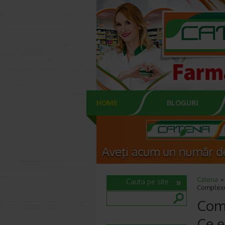
HOME
BLOGURI
Catena
Cauta pe site
Complexul
Comp
Ce e