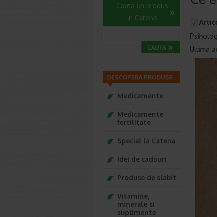
Cauta un produs
in Catena
Artic
Psiholog
Ultima a
DESCOPERA PRODUSE
Medicamente
Medicamente
fertilitate
Special la Catena
Idei de cadouri
Produse de slabit
Vitamine,
minerale si
suplimente