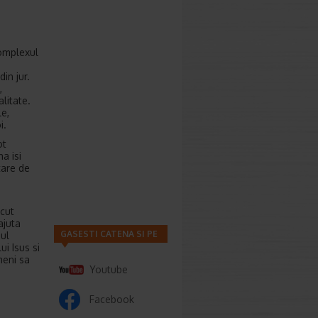
omplexul
i
din jur.
,
litate.
le,
i.
ot
a isi
tare de
scut
ajuta
GASESTI CATENA SI PE
nul
ui Isus si
meni sa
Youtube
Facebook