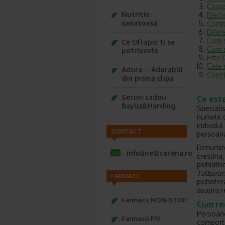
Cauze
Nutritie
Efect
sanatoasa
Compl
Difer
Cum s
Ce Oftapic ti se
Cum s
potriveste
Este 
Cele 
Adora – Adorabili
Concl
din prima clipa
Seturi cadou
Ce est
Baylis&Harding
Speciali
numele 
individul
CONTACT
persoana
Denumire
infoline@catena.ro
crestina
psihiatr
Tulburar
FARMACII
psihoter
asupra r
Farmacii NON-STOP
Cum re
Persoane
Farmacii FIV
comport