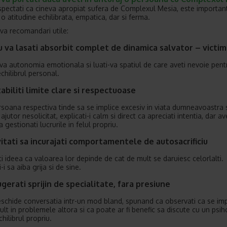
pectati ca cineva apropiat sufera de Complexul Mesia, este importan
o atitudine echilibrata, empatica, dar si ferma.
eva recomandari utile:
 va lasati absorbit complet de dinamica salvator – victi
-va autonomia emotionala si luati-va spatiul de care aveti nevoie pent
chilibrul personal.
abiliti limite clare si respectuoase
soana respectiva tinde sa se implice excesiv in viata dumneavoastra 
ajutor nesolicitat, explicati-i calm si direct ca apreciati intentia, dar av
 gestionati lucrurile in felul propriu.
itati sa incurajati comportamentele de autosacrificiu
ti ideea ca valoarea lor depinde de cat de mult se daruiesc celorlalti.
i-i sa aiba grija si de sine.
gerati sprijin de specialitate, fara presiune
eschide conversatia intr-un mod bland, spunand ca observati ca se imp
ult in problemele altora si ca poate ar fi benefic sa discute cu un psih
hilibrul propriu.