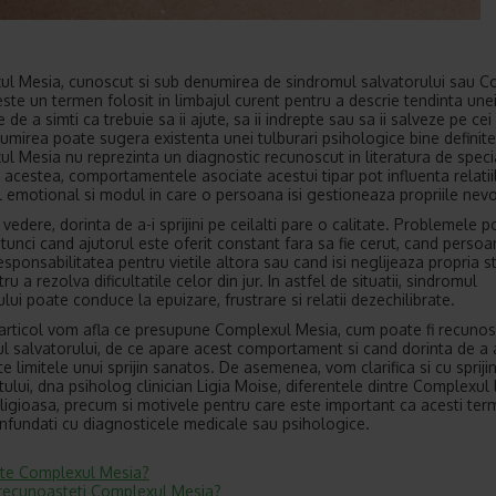
l Mesia, cunoscut si sub denumirea de sindromul salvatorului sau C
 este un termen folosit in limbajul curent pentru a descrie tendinta une
de a simti ca trebuie sa ii ajute, sa ii indrepte sau sa ii salveze pe cei 
umirea poate sugera existenta unei tulburari psihologice bine definite
l Mesia nu reprezinta un diagnostic recunoscut in literatura de specia
 acestea, comportamentele asociate acestui tipar pot influenta relatii
ul emotional si modul in care o persoana isi gestioneaza propriile nevo
vedere, dorinta de a-i sprijini pe ceilalti pare o calitate. Problemele p
tunci cand ajutorul este oferit constant fara sa fie cerut, cand persoan
sponsabilitatea pentru vietile altora sau cand isi neglijeaza propria s
ru a rezolva dificultatile celor din jur. In astfel de situatii, sindromul
lui poate conduce la epuizare, frustrare si relatii dezechilibrate.
 articol vom afla ce presupune Complexul Mesia, cum poate fi recuno
l salvatorului, de ce apare acest comportament si cand dorinta de a 
e limitele unui sprijin sanatos. De asemenea, vom clarifica si cu spriji
tului, dna psiholog clinician Ligia Moise,
diferentele dintre Complexul l
ligioasa, precum si motivele pentru care este important ca acesti ter
onfundati cu diagnosticele medicale sau psihologice.
te Complexul Mesia?
ecunoasteti Complexul Mesia?