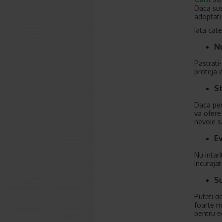
Daca sus
adoptati 
Iata cat
Nu
Pastrati
proteja e
St
Daca per
va ofere 
nevoie sa
Ev
Nu intari
Incurajat
Su
Puteti d
foarte m
pentru ec