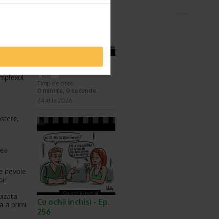
ntificare
ral.
Surprize, surprize -
consta in
Ep. 257
omplexul
Timp de citire:
0 minute, 0 secunde
24 iulie 2026
stere,
vea
e nevoie
ii
uizata
Cu ochii inchisi - Ep.
a a primi
256