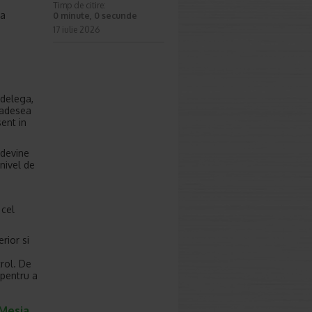
Timp de citire:
la
0 minute, 0 secunde
17 iulie 2026
 delega,
 adesea
ent in
 devine
nivel de
 cel
rior si
rol. De
 pentru a
 Mesia