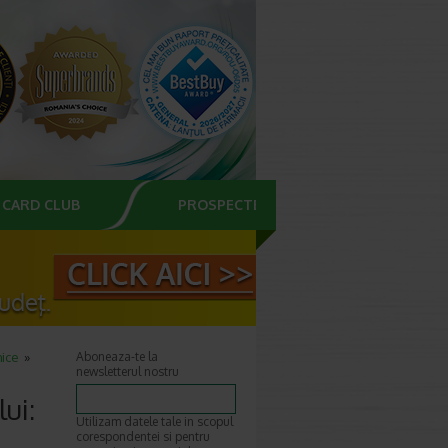
CARD CLUB
PROSPECTE
hice
Aboneaza-te la
newsletterul nostru
ui:
Utilizam datele tale in scopul
corespondentei si pentru