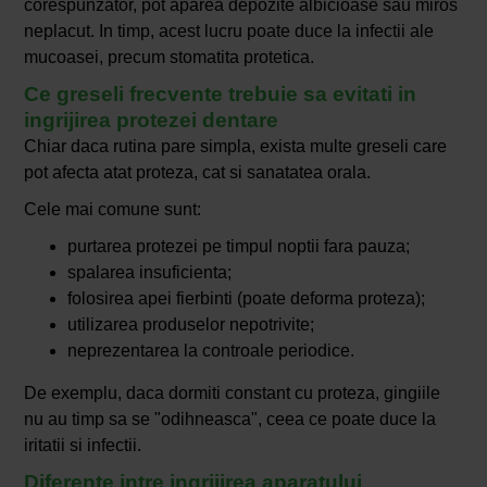
corespunzator, pot aparea depozite albicioase sau miros
neplacut. In timp, acest lucru poate duce la infectii ale
mucoasei, precum stomatita protetica.
Ce greseli frecvente trebuie sa evitati in
ingrijirea protezei dentare
Chiar daca rutina pare simpla, exista multe greseli care
pot afecta atat proteza, cat si sanatatea orala.
Cele mai comune sunt:
purtarea protezei pe timpul noptii fara pauza;
spalarea insuficienta;
folosirea apei fierbinti (poate deforma proteza);
utilizarea produselor nepotrivite;
neprezentarea la controale periodice.
De exemplu, daca dormiti constant cu proteza, gingiile
nu au timp sa se "odihneasca", ceea ce poate duce la
iritatii si infectii.
Diferente intre ingrijirea aparatului