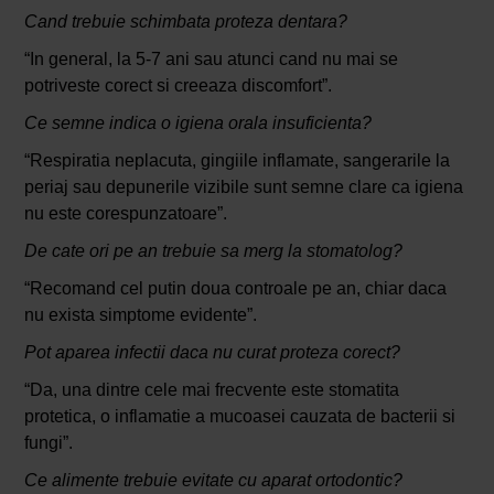
Cand trebuie schimbata proteza dentara?
“In general, la 5-7 ani sau atunci cand nu mai se
potriveste corect si creeaza discomfort”.
Ce semne indica o igiena orala insuficienta?
“Respiratia neplacuta, gingiile inflamate, sangerarile la
periaj sau depunerile vizibile sunt semne clare ca igiena
nu este corespunzatoare”.
De cate ori pe an trebuie sa merg la stomatolog?
“Recomand cel putin doua controale pe an, chiar daca
nu exista simptome evidente”.
Pot aparea infectii daca nu curat proteza corect?
“Da, una dintre cele mai frecvente este stomatita
protetica, o inflamatie a mucoasei cauzata de bacterii si
fungi”.
Ce alimente trebuie evitate cu aparat ortodontic?