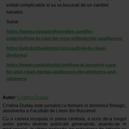
evitati complicatiile si sa va bucurati de un zambet
sanatos.
Surse
https://www.coastalorthosmiles.com/for-
patients/how-to-care-for-your-orthodontic-appliances
https://adcdubbodentist.com.au/how-to-clean-
dentures/
https://www.capitaldental.net/how-to-properly-care-
for-and-clean-dental-appliances-like-dentures-and-
retainers/
Autor:
Cristina Dudau
Cristina Dudau este jurnalist cu formare in domeniul filologic,
absolventa a Facultatii de Litere din Bucuresti.
Cu o cariera inceputa in presa centrala, a scris de-a lungul
anilor pentru diverse publicatii generaliste, axandu-se in