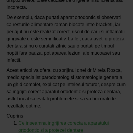
dispozitivelor, toate cauzate de o igiena insuficienta sau
incorecta.
De exemplu, daca purtati aparat ortodontic si observati
ca resturile alimentare raman blocate intre bracketi, iar
periajul nu este realizat corect, riscul de carii si inflamatii
gingivale creste semnificativ. La fel, daca aveti o proteza
dentara si nu o curatati zilnic sau o purtati pe timpul
noptii fara pauza, pot aparea leziuni ale mucoasei sau
infectii.
Acest articol va ofera, cu sprijinul dnei dr Mirela Rosca,
medic specialist parodontolog si stomatologie generala,
un ghid complet, explicat pe intelesul tuturor, despre cum
sa ingrijiti corect aparatul ortodontic si proteza dentara,
astfel incat sa evitati problemele si sa va bucurati de
rezultate optime.
Cuprins
Ce inseamna ingrijirea corecta a aparatului
ortodontic si a protezei dentare