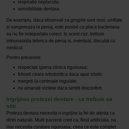
respiratie neplacuta;
sensibilitate dentara.
De exemplu, daca observati ca gingiile sunt rosii, umflate
si sangereaza la periaj, este posibil ca placa bacteriana
sa nu fie indepartata corect. In acest caz, trebuie
imbunatatita tehnica de periaj si, eventual, discutat cu
medicul.
Pentru prevenire:
respectati igiena zilnica riguroasa;
folositi ceara ortodontica daca apar iritatii;
mergeti la controale regulate;
nu amanati vizitele daca simtiti disconfort.
Ingrijirea protezei dentare - ce trebuie sa
stiti
Proteza dentara necesita o ingrijire la fel de atenta ca
dintii naturali. Multi pacienti cred ca, fiind artificiala, nu
mai necesita curatare riguroasa, ceea ce este complet