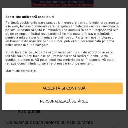
Box cutie proteza dentara, FORAMEN
Acest site utilizează cookie-uri
Pe lângă cookie-urile care sunt strict necesare pentru funcționarea acestui
site web, folosim cookie-uri care ne ajută să înțelegem cum se navighează
pe site-ul nostru și ajută la îmbunătățirea modului în care funcționează site-
Vezi detalii
ul, de exemplu, făcând rezultatele să fie mai exacte în cazul căutărilor,
pentru a măsura performanța site-ului nostru. Partenerii noștri folosesc
instrumente de urmărire pentru a oferi publicitate personalizată pe baza
obiceiurilor dvs. de navigare.
Puteți face clic pe „Acceptă si continuă” pentru a fi de acord cu aceste
Pentru o ingrijire corecta:
utilizări sau puteți face clic pe „Personalizează setările” pentru a vă
configura opțiunile. Vă puteți modifica preferințele și, în special, vă puteți
curatati proteza zilnic, de preferat dupa fiecare
retrage consimțământul pe site-ul nostru în orice moment.
masa;
Mai multe detalii
aici
.
folositi o periuta speciala pentru proteze;
evitati pasta de dinti abraziva, care poate zgaria
ACCEPTĂ SI CONTINUĂ
suprafata;
clatiti bine dupa fiecare curatare;
PERSONALIZEAZĂ SETĂRILE
depozitati proteza intr-un mediu umed atunci cand
nu o purtati.
Un exemplu: daca proteza nu este curatata