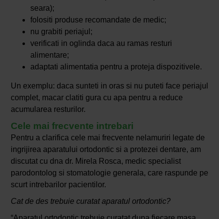
seara);
folositi produse recomandate de medic;
nu grabiti periajul;
verificati in oglinda daca au ramas resturi
alimentare;
adaptati alimentatia pentru a proteja dispozitivele.
Un exemplu: daca sunteti in oras si nu puteti face periajul
complet, macar clatiti gura cu apa pentru a reduce
acumularea resturilor.
Cele mai frecvente intrebari
Pentru a clarifica cele mai frecvente nelamuriri legate de
ingrijirea aparatului ortodontic si a protezei dentare, am
discutat cu dna dr. Mirela Rosca, medic specialist
parodontolog si stomatologie generala, care raspunde pe
scurt intrebarilor pacientilor.
Cat de des trebuie curatat aparatul ortodontic?
“Aparatul ortodontic trebuie curatat dupa fiecare masa.