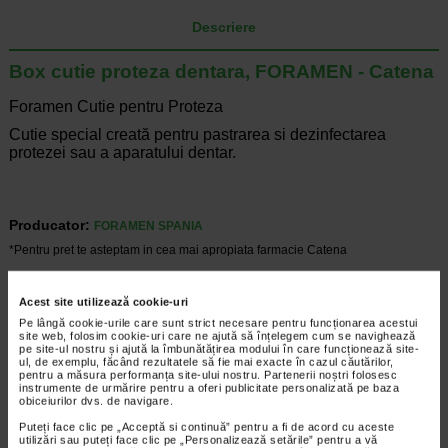
Descriere
Box cutie proteza dentara, FORAMEN - Catena
Foramen Cutie pentru Proteza
Cutie special creată pentru pastrarea si dezinfectarea
protezei sau a aparatului dentar.
Producator:
FORAMEN SPANIA
*Pentru pret te asteptam in cea mai apropiata farmacie Catena
ARTICOLE RECOMANDATE
Acest site utilizează cookie-uri
Pe lângă cookie-urile care sunt strict necesare pentru funcționarea acestui
Tartru dentar - metode de preventie
site web, folosim cookie-uri care ne ajută să înțelegem cum se navighează
Igiena dentara
pe site-ul nostru și ajută la îmbunătățirea modului în care funcționează site-
Tartru dentar apare in cazul tuturor
ul, de exemplu, făcând rezultatele să fie mai exacte în cazul căutărilor,
pentru a măsura performanța site-ului nostru. Partenerii noștri folosesc
oamenilor, chiar daca exista mai multe
instrumente de urmărire pentru a oferi publicitate personalizată pe baza
metode de preventie care pot ajuta la
obiceiurilor dvs. de navigare.
gestionarea acestei probleme. Inclusiv
Puteți face clic pe „Acceptă si continuă” pentru a fi de acord cu aceste
persoanele care acorda o atentie sporita
utilizări sau puteți face clic pe „Personalizează setările” pentru a vă