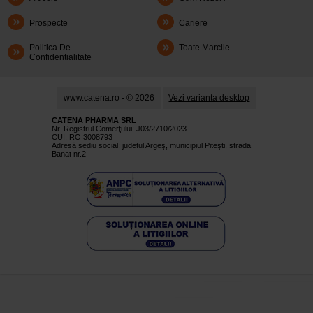
Prospecte
Cariere
Politica De
Toate Marcile
Confidentialitate
www.catena.ro - © 2026
Vezi varianta desktop
CATENA PHARMA SRL
Nr. Registrul Comerţului: J03/2710/2023
CUI: RO 3008793
Adresă sediu social: judetul Argeş, municipiul Piteşti, strada
Banat nr.2