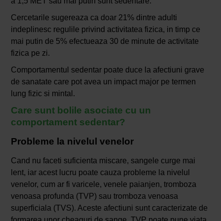
a 1,5 MET sau mai putin sunt sedentare.
Cercetarile sugereaza ca doar 21% dintre adulti
indeplinesc regulile privind activitatea fizica, in timp ce
mai putin de 5% efectueaza 30 de minute de activitate
fizica pe zi.
Comportamentul sedentar poate duce la afectiuni grave
de sanatate care pot avea un impact major pe termen
lung fizic si mintal.
Care sunt bolile asociate cu un
comportament sedentar?
Probleme la nivelul venelor
Cand nu faceti suficienta miscare, sangele curge mai
lent, iar acest lucru poate cauza probleme la nivelul
venelor, cum ar fi varicele, venele paianjen, tromboza
venoasa profunda (TVP) sau tromboza venoasa
superficiala (TVS). Aceste afectiuni sunt caracterizate de
formarea unor cheaguri de sange. TVP poate pune viata