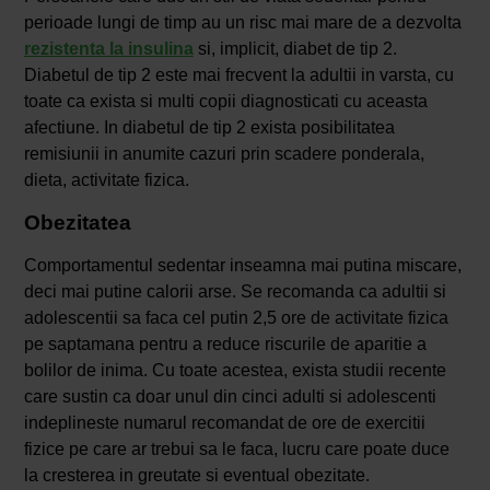
perioade lungi de timp au un risc mai mare de a dezvolta
rezistenta la insulina
si, implicit, diabet de tip 2.
Diabetul de tip 2 este mai frecvent la adultii in varsta, cu
toate ca exista si multi copii diagnosticati cu aceasta
afectiune. In diabetul de tip 2 exista posibilitatea
remisiunii in anumite cazuri prin scadere ponderala,
dieta, activitate fizica.
Obezitatea
Comportamentul sedentar inseamna mai putina miscare,
deci mai putine calorii arse. Se recomanda ca adultii si
adolescentii sa faca cel putin 2,5 ore de activitate fizica
pe saptamana pentru a reduce riscurile de aparitie a
bolilor de inima. Cu toate acestea, exista studii recente
care sustin ca doar unul din cinci adulti si adolescenti
indeplineste numarul recomandat de ore de exercitii
fizice pe care ar trebui sa le faca, lucru care poate duce
la cresterea in greutate si eventual obezitate.