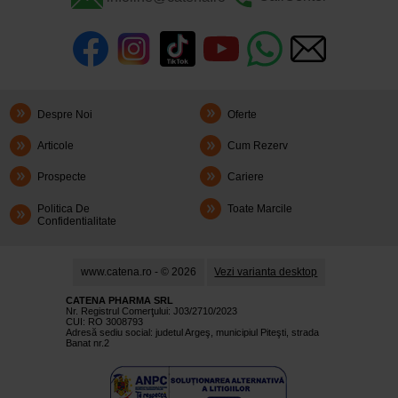
Despre Noi
Oferte
Articole
Cum Rezerv
Prospecte
Cariere
Politica De
Toate Marcile
Confidentialitate
www.catena.ro - © 2026
Vezi varianta desktop
CATENA PHARMA SRL
Nr. Registrul Comerţului: J03/2710/2023
CUI: RO 3008793
Adresă sediu social: judetul Argeş, municipiul Piteşti, strada
Banat nr.2