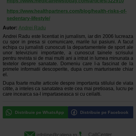
https://www.medicalnewstoday.com/articles/322910
https://www.healthpartners.com/blog/health-risks-of-
sedentary-lifestyle/
Autor:
Andrei Radu
Andrei Radu este licentiat in jurnalism, iar din 2006 lucreaza
cu spor in presa si comunicare, marile lui pasiuni. A facut
echipa cu jurnalisti cunoscuti la departamentele de sport ale
unor televiziuni importante, a cunoscut tainele scrisului
pentru revista si de mai multi ani a intrat in lumea minunata a
textelor despre sanatate. Domeniu care l-a fascinat de la
primele informatii descoperite, dupa cum marturiseste chiar
el.
Dupa foarte multe articole despre importanta stilului de viata
citite, a inteles ca sanatatea este cea mai pretioasa, lucru pe
care incearca sa-l impartaseasca si cu ceilalti.
Distribuie pe WhatsApp
Distribuie pe Facebook
infoline@catena.ro
CallCenter