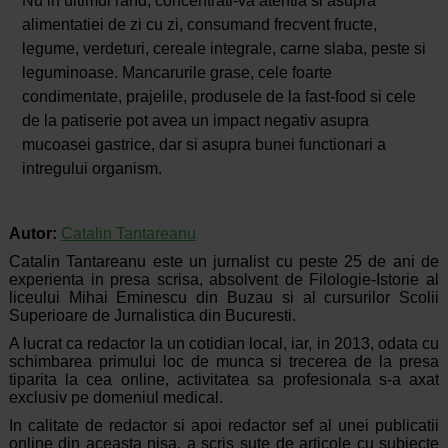
Nu in ultimul rand, concentrati-va atentia si asupra
alimentatiei de zi cu zi, consumand frecvent fructe,
legume, verdeturi, cereale integrale, carne slaba, peste si
leguminoase. Mancarurile grase, cele foarte
condimentate, prajelile, produsele de la fast-food si cele
de la patiserie pot avea un impact negativ asupra
mucoasei gastrice, dar si asupra bunei functionari a
intregului organism.
Autor:
Catalin Tantareanu
Catalin Tantareanu este un jurnalist cu peste 25 de ani de
experienta in presa scrisa, absolvent de Filologie-Istorie al
liceului Mihai Eminescu din Buzau si al cursurilor Scolii
Superioare de Jurnalistica din Bucuresti.
A lucrat ca redactor la un cotidian local, iar, in 2013, odata cu
schimbarea primului loc de munca si trecerea de la presa
tiparita la cea online, activitatea sa profesionala s-a axat
exclusiv pe domeniul medical.
In calitate de redactor si apoi redactor sef al unei publicatii
online din aceasta nisa, a scris sute de articole cu subiecte