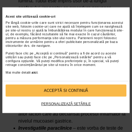
lumina. Tubul este impins usor de-a lungul
esofagului, iar pentru ca procedura provoaca
disconfort pronuntat, se efectueaza sub anestezie.
Acest site utilizează cookie-uri
Odata ce capatul endoscopului ajunge in stomac,
Pe lângă cookie-urile care sunt strict necesare pentru funcționarea acestui
site web, folosim cookie-uri care ne ajută să înțelegem cum se navighează
medicul poate vizualiza pe un monitor mucoasa
pe site-ul nostru și ajută la îmbunătățirea modului în care funcționează site-
ul, de exemplu, făcând rezultatele să fie mai exacte în cazul căutărilor,
gastrica, implicit legiunile specifice gastritei.
pentru a măsura performanța site-ului nostru. Partenerii noștri folosesc
instrumente de urmărire pentru a oferi publicitate personalizată pe baza
Biopsia
– este o alta procedura care se efectueaza
obiceiurilor dvs. de navigare.
in timpul endoscopiei digestive superioare,
Puteți face clic pe „Acceptă si continuă” pentru a fi de acord cu aceste
constand in prelevarea unor fragmente din
utilizări sau puteți face clic pe „Personalizează setările” pentru a vă
configura opțiunile. Vă puteți modifica preferințele și, în special, vă puteți
mucoasa gastrica, in vederea efectuarii unor teste
retrage consimțământul pe site-ul nostru în orice moment.
mai amanuntire in laborator.
Mai multe detalii
aici
.
Analizele histologice
– probele prelevate din
mucoasa gastrica sunt sigilate in recipiente
ACCEPTĂ SI CONTINUĂ
speciale si trimise catre laborator, unde sunt
supuse unor analize amanuntite in scopul
PERSONALIZEAZĂ SETĂRILE
identificarii agentilor patogeni, substantelor sau a
altor factori care au declansat procesul inflamator la
nivelul mucoasei gastrice.
Investigatiile paraclinice
– este vorba de teste de