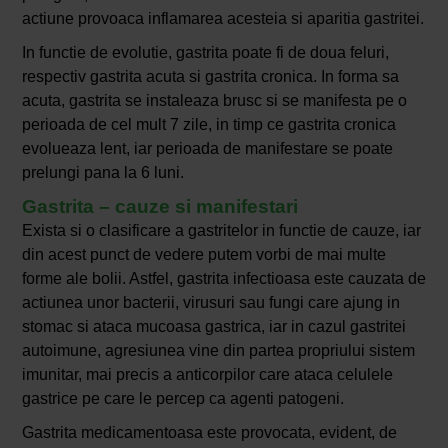
actiune provoaca inflamarea acesteia si aparitia gastritei.
In functie de evolutie, gastrita poate fi de doua feluri,
respectiv gastrita acuta si gastrita cronica. In forma sa
acuta, gastrita se instaleaza brusc si se manifesta pe o
perioada de cel mult 7 zile, in timp ce gastrita cronica
evolueaza lent, iar perioada de manifestare se poate
prelungi pana la 6 luni.
Gastrita – cauze si manifestari
Exista si o clasificare a gastritelor in functie de cauze, iar
din acest punct de vedere putem vorbi de mai multe
forme ale bolii. Astfel, gastrita infectioasa este cauzata de
actiunea unor bacterii, virusuri sau fungi care ajung in
stomac si ataca mucoasa gastrica, iar in cazul gastritei
autoimune, agresiunea vine din partea propriului sistem
imunitar, mai precis a anticorpilor care ataca celulele
gastrice pe care le percep ca agenti patogeni.
Gastrita medicamentoasa este provocata, evident, de