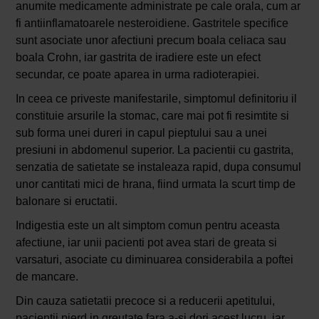
anumite medicamente administrate pe cale orala, cum ar
fi antiinflamatoarele nesteroidiene. Gastritele specifice
sunt asociate unor afectiuni precum boala celiaca sau
boala Crohn, iar gastrita de iradiere este un efect
secundar, ce poate aparea in urma radioterapiei.
In ceea ce priveste manifestarile, simptomul definitoriu il
constituie arsurile la stomac, care mai pot fi resimtite si
sub forma unei dureri in capul pieptului sau a unei
presiuni in abdomenul superior. La pacientii cu gastrita,
senzatia de satietate se instaleaza rapid, dupa consumul
unor cantitati mici de hrana, fiind urmata la scurt timp de
balonare si eructatii.
Indigestia este un alt simptom comun pentru aceasta
afectiune, iar unii pacienti pot avea stari de greata si
varsaturi, asociate cu diminuarea considerabila a poftei
de mancare.
Din cauza satietatii precoce si a reducerii apetitului,
pacientii pierd in greutate fara a-si dori acest lucru, iar