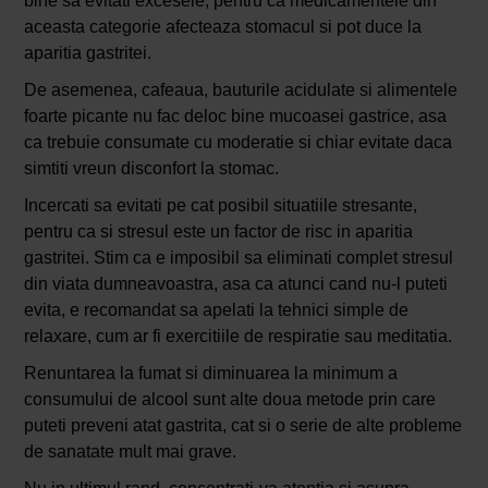
bine sa evitati excesele, pentru ca medicamentele din
aceasta categorie afecteaza stomacul si pot duce la
aparitia gastritei.
De asemenea, cafeaua, bauturile acidulate si alimentele
foarte picante nu fac deloc bine mucoasei gastrice, asa
ca trebuie consumate cu moderatie si chiar evitate daca
simtiti vreun disconfort la stomac.
Incercati sa evitati pe cat posibil situatiile stresante,
pentru ca si stresul este un factor de risc in aparitia
gastritei. Stim ca e imposibil sa eliminati complet stresul
din viata dumneavoastra, asa ca atunci cand nu-l puteti
evita, e recomandat sa apelati la tehnici simple de
relaxare, cum ar fi exercitiile de respiratie sau meditatia.
Renuntarea la fumat si diminuarea la minimum a
consumului de alcool sunt alte doua metode prin care
puteti preveni atat gastrita, cat si o serie de alte probleme
de sanatate mult mai grave.