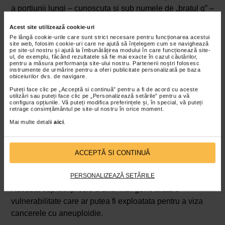
a portiunii lungi – cunoscuta si sub numele de „bratul q” –
a cromozomului 1, care se gaseste in mai multe tipuri de
Acest site utilizează cookie-uri
cancer si este legat de progresia bolii, aparand la
Pe lângă cookie-urile care sunt strict necesare pentru funcționarea acestui
inceputul dezvoltarii cancerului. Concluzia: eliminarea
site web, folosim cookie-uri care ne ajută să înțelegem cum se navighează
pe site-ul nostru și ajută la îmbunătățirea modului în care funcționează site-
cromozomului in plus din genomul celulelor canceroase
ul, de exemplu, făcând rezultatele să fie mai exacte în cazul căutărilor,
pentru a măsura performanța site-ului nostru. Partenerii noștri folosesc
a compromis potentialul malign al acestor celule si le-a
instrumente de urmărire pentru a oferi publicitate personalizată pe baza
obiceiurilor dvs. de navigare.
facut sa-si piarda capacitatea de a forma tumori.
Puteți face clic pe „Acceptă si continuă” pentru a fi de acord cu aceste
utilizări sau puteți face clic pe „Personalizează setările” pentru a vă
configura opțiunile. Vă puteți modifica preferințele și, în special, vă puteți
Cand au investigat modul in care o copie suplimentara a
retrage consimțământul pe site-ul nostru în orice moment.
cromozomului 1q ar putea promova cancerul, cercetatorii
Mai multe detalii
aici
.
au descoperit ca genele multiple au stimulat cresterea
celulelor canceroase atunci cand acestea au fost
suprareprezentate – deoarece au fost codificate pe trei
ACCEPTĂ SI CONTINUĂ
cromozomi in loc de cei doi tipici.
PERSONALIZEAZĂ SETĂRILE
Aceasta supraexpresie a anumitor gene arata o
vulnerabilitate care ar putea fi exploatata pentru a viza
cancerele cu aneuploidie.