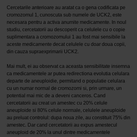
Cercetarile anterioare au aratat ca o gena codificata pe
cromozomul 1, cunoscuta sub numele de UCK2, este
necesara pentru a activa anumite medicamente. In noul
studiu, cercetatorii au descoperit ca celulele cu o copie
suplimentara a cromozomului 1 au fost mai sensibile la
aceste medicamente decat celulele cu doar doua copii,
din cauza supraexprimarii UCK2.
Mai mult, ei au observat ca aceasta sensibilitate insemna
ca medicamentele ar putea redirectiona evolutia celulara
departe de aneuploidie, permitand o populatie celulara
cu un numar normal de cromozomi si, prin urmare, un
potential mai mic de a deveni canceros. Cand
cercetatorii au creat un amestec cu 20% celule
aneuploide si 80% celule normale, celulele aneuploide
au preluat controlul: dupa noua zile, au constituit 75% din
amestec. Dar cand cercetatorii au expus amestecul
aneuploid de 20% la unul dintre medicamentele