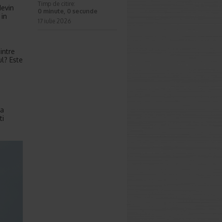
Timp de citire:
devin
0 minute, 0 secunde
 in
17 iulie 2026
dintre
ul? Este
la
ti