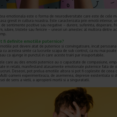
atea emotionala este o forma de neurodiversitate care este de cele m
easa gresit in cultura noastra. Este caracterizata prin emotii intense, u
 de sentimente pozitive sau negative – durere, suferinta, disperare, fri
m, iubire, tristete sau fericire – uneori un amestec al multora dintre a
timp.
 fi definite emotiile puternice?
emotiile pot deveni atat de puternice si convingatoare, incat persoana
a cu acestea simte ca lucrurile scapa de sub control, ca nu mai poate
sau ca ajunge in punctul in care aceste trairi par insuportabile.
le care au des emotii puternice au o capacitate de compasiune, empa
itate in relatii, manifestand atasamente emotionale puternice fata de 
 lucruri. Deseori, pot prelua emotiile altora si pot fi coplesite de ceea 
Multi oameni experimenteaza, de asemenea, depresie existentiala si d
sei de sens a vietii, a apropierii mortii si a singuratatii.