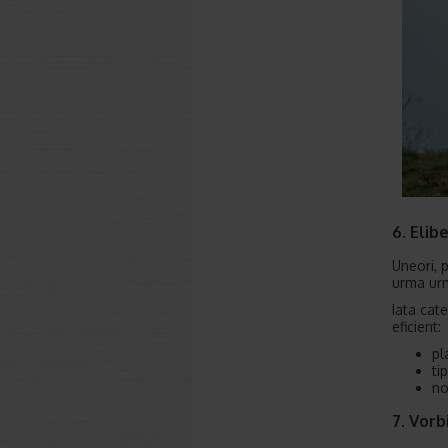
6. Elib
Uneori, p
urma urm
Iata cat
eficient:
pl
ti
no
7. Vorb