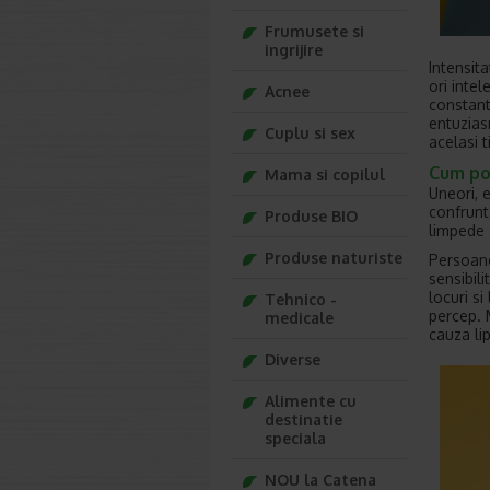
Frumusete si
ingrijire
Intensit
ori intel
Acnee
constant
entuzias
Cuplu si sex
acelasi 
Cum pot
Mama si copilul
Uneori, 
confrunt
Produse BIO
limpede 
Produse naturiste
Persoane
sensibil
locuri si
Tehnico -
percep. 
medicale
cauza lip
Diverse
Alimente cu
destinatie
speciala
NOU la Catena