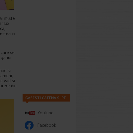
ai multe
n flux
ca,
cestea in
 care se
 gandi
tie si
oameni,
ce vad si
urere din
GASESTI CATENA SI PE
Youtube
Facebook