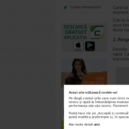
Toate farmaciile
Cand va s
moment. 
Dati-le 
voce tare
Acest luc
2. Resp
Emotiile 
rapid. Ca
transmit
Acest site utilizează cookie-uri
Pe lângă cookie-urile care sunt strict 
nostru și ajută la îmbunătățirea modului
performanța site-ului nostru. Partenerii
Puteți face clic pe „Acceptă si continuă”
puteți modifica preferințele și, în spec
Mai multe detalii
aici
.