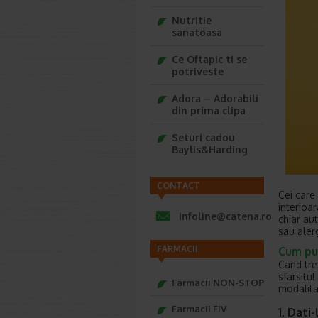
Nutritie
sanatoasa
Ce Oftapic ti se
potriveste
Adora – Adorabili
din prima clipa
Seturi cadou
Baylis&Harding
CONTACT
Cei care
interioa
infoline@catena.ro
chiar au
sau aler
FARMACII
Cum put
Cand tre
sfarsitu
Farmacii NON-STOP
modalitat
Farmacii FIV
1. Dati