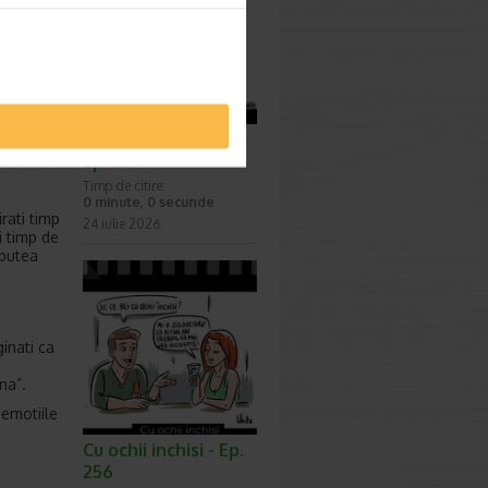
Surprize, surprize -
Ep. 257
Timp de citire:
0 minute, 0 secunde
rati timp
24 iulie 2026
i timp de
 putea
ginati ca
na”.
 emotiile
Cu ochii inchisi - Ep.
256