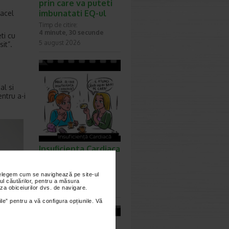
prin care va puteti
imbunatati EQ-ul
 acel
Timp de citire:
4 minute, 30 secunde
ti cu
5 august 2026
it”.
al si
entru a-i
Insuficienta Cardiaca
- Ep. 258
Timp de citire:
nțelegem cum se navighează pe site-ul
0 minute, 0 secunde
ul căutărilor, pentru a măsura
za obiceiurilor dvs. de navigare.
31 iulie 2026
ile” pentru a vă configura opțiunile. Vă