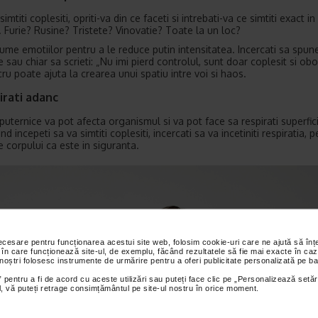
imtiti coplesiti, opriti-va din ce faceti si intrebati-va ce simtiti exact in
Furie? Rusine? Tristete? Vinovatie? Toate la un loc?
nume emotiilor pentru a le reduce putin intensitatea. Incercati sa spune
 sau chiar sa scrieti: „Nu imi pierd controlul, sunt doar coplesit si obos
ru poate ajuta la crearea unui spatiu intre voi si haos.
irati adanc
puternice va pot afecta organismul si va pot face sa respirati superfici
nd incepeti sa va simtiti coplesiti, incercati sa va incetiniti respiratia, p
e corpului ca este in siguranta.
necesare pentru funcționarea acestui site web, folosim cookie-uri care ne ajută să î
 în care funcționează site-ul, de exemplu, făcând rezultatele să fie mai exacte în caz
 noștri folosesc instrumente de urmărire pentru a oferi publicitate personalizată pe ba
 pentru a fi de acord cu aceste utilizări sau puteți face clic pe „Personalizează setăr
ial, vă puteți retrage consimțământul pe site-ul nostru în orice moment.