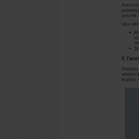
Avem ten
puternic
prezent.
Iata cat
At
si
re
Sp
5. Face
Emotiile
ameliora
bratele, 