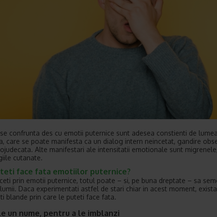
 se confrunta des cu emotii puternice sunt adesea constienti de lumea
ra, care se poate manifesta ca un dialog intern neincetat, gandire obs
tojudecata. Alte manifestari ale intensitatii emotionale sunt migrenele
giile cutanate.
eti face fata emotiilor puternice?
ceti prin emotii puternice, totul poate – si, pe buna dreptate – sa se
l lumii. Daca experimentati astfel de stari chiar in acest moment, exist
i blande prin care le puteti face fata.
-le un nume, pentru a le imblanzi