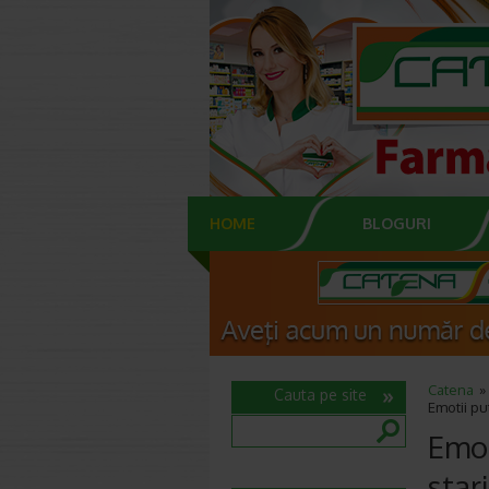
HOME
BLOGURI
Catena
Cauta pe site
Emotii pu
Emot
star