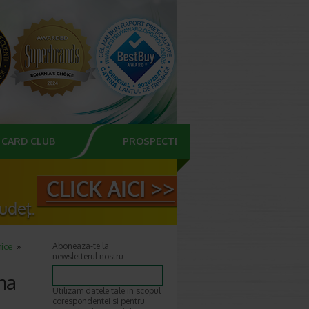
CARD CLUB
PROSPECTE
hice
Aboneaza-te la
newsletterul nostru
ma
Utilizam datele tale in scopul
corespondentei si pentru