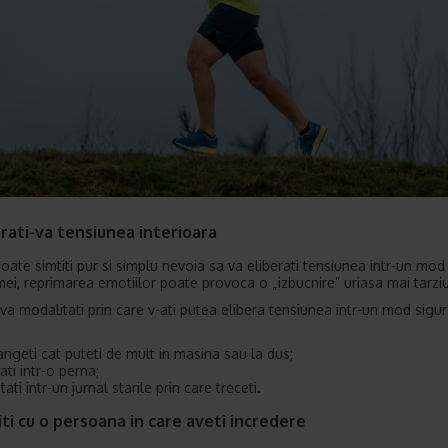
erati-va tensiunea interioara
oate simtiti pur si simplu nevoia sa va eliberati tensiunea intr-un mod 
ei, reprimarea emotiilor poate provoca o „izbucnire” uriasa mai tarziu
eva modalitati prin care v-ati putea elibera tensiunea intr-un mod sigur
angeti cat puteti de mult in ​​masina sau la dus;
pati intr-o perna;
tati intr-un jurnal starile prin care treceti.
iti cu o persoana in care aveti incredere