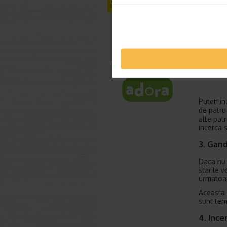
Puteti in
de patru
alte pat
incerca s
3. Gand
Daca nu 
starile 
urmatoare
Aceasta 
sunt tem
4. Ince