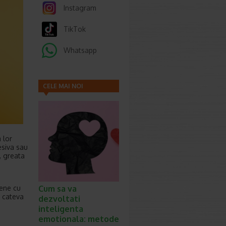
Instagram
TikTok
Whatsapp
CELE MAI NOI
ARTICOLE
 lor
esiva sau
, greata
Cum sa va
mene cu
a cateva
dezvoltati
inteligenta
emotionala: metode