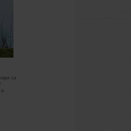
sigur. La
.
 si