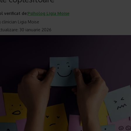
ol verificat de:
Psiholog Ligia Moise
 clinician Ligia Moise
ctualizare: 30 ianuarie 2026