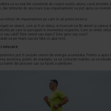
dinta sa nu mai fim constienti de corpul nostru atunci cand emotiile 
e, dar tehnicile de ancorare (sau impamantare) va pot ajuta sa reveniti
eva tehnici de impamantare pe care le-ati putea incerca:
ingeti un obiect, cum ar fi un stilou, si incercati sa fiti atenti la cateva 
mturile pe care le percepeti in momentul respectiv. Cum se simte stilo
ce sau cald? Este neted sau aspru? Este greu sau usor?
alati-va pe maini sau pe fata cu apa rece.
ti miscare
 puternice pot fi cauzate uneori de energia acumulata. Pentru a ajuta 
rea acestora, puteti, de exemplu, sa va scuturati mainile, sa va intinde
sa bateti din picioare sau sa faceti o plimbare.