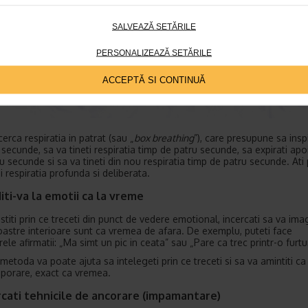
SALVEAZĂ SETĂRILE
PERSONALIZEAZĂ SETĂRILE
ACCEPTĂ SI CONTINUĂ
cerca respiratia in patrat (sau „
box breathing
”), care presupune sa inspi
 secunde, sa va tineti respiratia timp de patru secunde, sa expirati apo
ru secunde si sa va tineti din nou respiratia timp de patru secunde. Ati
i respiratia profunda si deliberata.
iti-va la emotii ca la vreme
stiti prin ce treceti din punct de vedere emotional, incercati sa va ima
voastre interioare sunt ca vremea de afara. De exemplu, puteti face
le afirmatii: „Ma simt un pic in ceata” sau „Pare ca trec printr-o furtu
metoda va poate ajuta sa intelegeti prin ce treceti si sa va amintiti ca
porare, exact ca vremea.
rcati tehnicile de ancorare (impamantare)