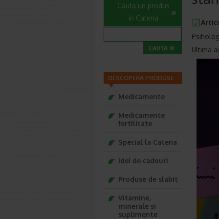
Cauta un produs
in Catena
Artic
Psiholog
Ultima a
DESCOPERA PRODUSE
Medicamente
Medicamente
fertilitate
Special la Catena
Idei de cadouri
Produse de slabit
Vitamine,
minerale si
suplimente