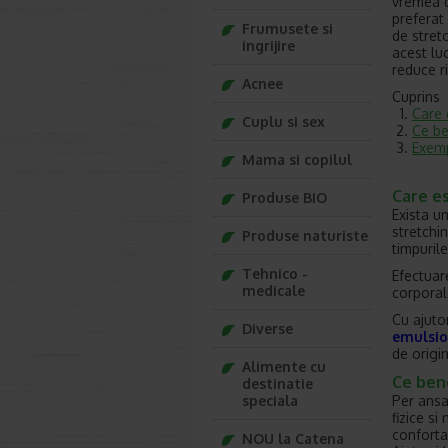
vremea d
preferat
Frumusete si
de stret
ingrijire
acest luc
reduce r
Acnee
Cuprins
Care 
Cuplu si sex
Ce be
Exemp
Mama si copilul
Care es
Produse BIO
Exista u
stretchi
Produse naturiste
timpurile
Tehnico -
Efectuare
medicale
corporale
Cu ajuto
Diverse
emulsio
de origi
Alimente cu
Ce bene
destinatie
Per ansa
speciala
fizice s
confortab
NOU la Catena