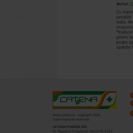
Autor:
O
Cu experi
jurnalis
viata. A
responsa
"traduce
privire 
poate sp
spatele f
www.catena.ro - copyright 2026,
Toate drepturile rezervate
CATENA PHARMA SRL
Nr. Registrul Comerţului: J03/2710/2023