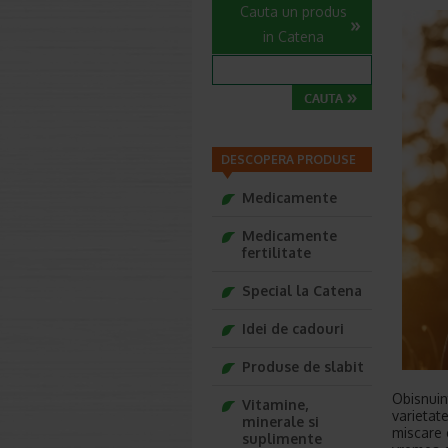
Cauta un produs
in Catena
DESCOPERA PRODUSE
Medicamente
Medicamente
fertilitate
Special la Catena
Idei de cadouri
Produse de slabit
Obisnuin
Vitamine,
varietate
minerale si
miscare 
suplimente