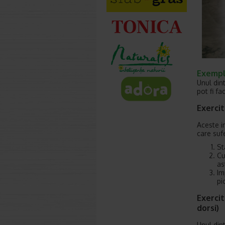
Exemple
Unul dint
pot fi fa
Exerci
Aceste in
care suf
St
Cu
as
Im
pi
Exercit
dorsi)
Unul din