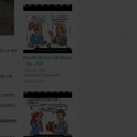
te ca ele
Insuficienta Cardiaca
- Ep. 258
Timp de citire:
0 minute, 0 secunde
 pe cei
31 iulie 2026
e perete,
 pozitia
tissimus
 executa