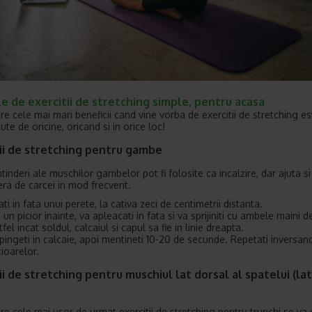
 de exercitii de stretching simple, pentru acasa
re cele mai mari beneficii cand vine vorba de exercitii de stretching es
cute de oricine, oricand si in orice loc!
tii de stretching pentru gambe
tinderi ale muschilor gambelor pot fi folosite ca incalzire, dar ajuta si
era de carcei in mod frecvent.
ati in fata unui perete, la cativa zeci de centimetrii distanta.
 un picior inainte, va apleacati in fata si va sprijiniti cu ambele maini d
tfel incat soldul, calcaiul si capul sa fie in linie dreapta.
pingeti in calcaie, apoi mentineti 10-20 de secunde. Repetati inversand
cioarelor.
ii de stretching pentru muschiul lat dorsal al spatelui (la
tre cele mai usor de urmat exercitii de stretching pentru trunchi se va