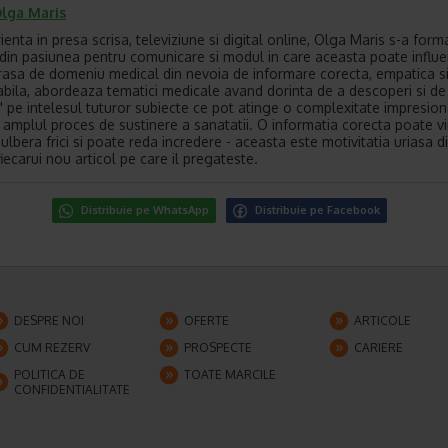
lga Maris
enta in presa scrisa, televiziune si digital online, Olga Maris s-a form
t din pasiunea pentru comunicare si modul in care aceasta poate influ
trasa de domeniu medical din nevoia de informare corecta, empatica s
bila, abordeaza tematici medicale avand dorinta de a descoperi si de
" pe intelesul tuturor subiecte ce pot atinge o complexitate impresio
la amplul proces de sustinere a sanatatii. O informatia corecta poate v
ulbera frici si poate reda incredere - aceasta este motivitatia uriasa d
iecarui nou articol pe care il pregateste.
Distribuie pe WhatsApp
Distribuie pe Facebook
DESPRE NOI
OFERTE
ARTICOLE
CUM REZERV
PROSPECTE
CARIERE
POLITICA DE
TOATE MARCILE
CONFIDENTIALITATE