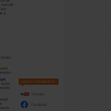
uta de
exercitii
face
de a
n toate
rerii
eneficii.
 gel
GASESTI CATENA SI PE
 acuta
fectate.
Youtube
atatii
ai
Facebook
ostura.