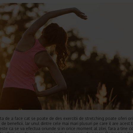
ta de a face cat se poate de des exercitii de stretching poate oferi ori
 de beneficii. Iar unul dintre cele mai mari plusuri pe care il are acest t
este ca se va efectua oriunde si in orice moment al zilei, fara a tine c