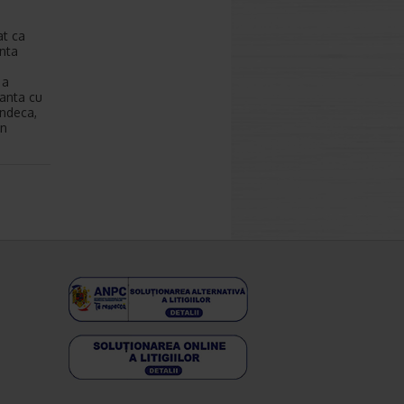
at ca
enta
i
 a
nanta cu
indeca,
in