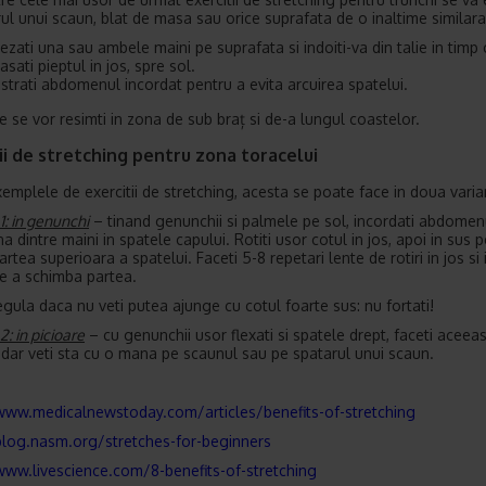
rul unui scaun, blat de masa sau orice suprafata de o inaltime similara
ezati una sau ambele maini pe suprafata si indoiti-va din talie in timp 
asati pieptul in jos, spre sol.
strati abdomenul incordat pentru a evita arcuirea spatelui.
le se vor resimti in zona de sub braț si de-a lungul coastelor.
ii de stretching pentru zona toracelui
xemplele de exercitii de stretching, acesta se poate face in doua varia
1: in genunchi
– tinand genunchii si palmele pe sol, incordati abdomenu
a dintre maini in spatele capului. Rotiti usor cotul in jos, apoi in sus 
artea superioara a spatelui. Faceti 5-8 repetari lente de rotiri in jos si 
de a schimba partea.
regula daca nu veti putea ajunge cu cotul foarte sus: nu fortati!
2: in picioare
– cu genunchii usor flexati si spatele drept, faceti aceeas
 dar veti sta cu o mana pe scaunul sau pe spatarul unui scaun.
www.medicalnewstoday.com/articles/benefits-of-stretching
blog.nasm.org/stretches-for-beginners
www.livescience.com/8-benefits-of-stretching