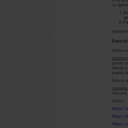
cu ajuto
As
ap
Pa
Intinderi
Exercit
Dintre e
Varianta 
puneti un
intinde p
inainte 
Este in 
Varianta 
miscare,
Sursa:
https://
https://
https://