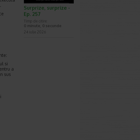
.
Surprize, surprize -
Ep. 257
ce
Timp de citire:
0 minute, 0 secunde
24 iulie 2026
nte:
l si
pentru a
in sus
i