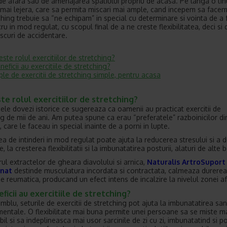
e afara sau de amenajarea spatiului propriu de acasa. Pe langa o tin
 mai lejera, care sa permita miscari mai ample, cand incepem sa facem 
ching trebuie sa “ne echipam” in special cu determinare si vointa de a 
ru in mod regulat, cu scopul final de a ne creste flexibilitatea, deci si 
iscuri de accidentare.
este rolul exercitiilor de stretching?
neficii au exercitiile de stretching?
le de exercitii de stretching simple, pentru acasa
te rolul exercitiilor de stretching?
nele dovezi istorice ce sugereaza ca oamenii au practicat exercitii de
ng de mii de ani. Am putea spune ca erau “preferatele” razboinicilor di
, care le faceau in special inainte de a porni in lupte.
a de intinderi in mod regulat poate ajuta la reducerea stresului si a du
, la cresterea flexibilitatii si la imbunatatirea posturii, alaturi de alte b
rul extractelor de gheara diavolului si arnica,
Naturalis ArtroSuport
nat
destinde musculatura incordata si contractata, calmeaza durerea
ne reumatica, producand un efect intens de incalzire la nivelul zonei a
ficii au exercitiile de stretching?
mblu, seturile de exercitii de stretching pot ajuta la imbunatatirea san
i mentale. O flexibilitate mai buna permite unei persoane sa se miste m
il si sa indeplineasca mai usor sarcinile de zi cu zi, imbunatatind si p