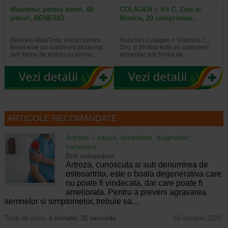
Maxitonic pentru femei, 60
COLAGEN + Vit C, Zinc si
jeleuri, BENESIO
Biotina, 20 comprimate…
Benesio MaxiTonic jeleuri pentru
Naturalis Colagen + Vitamina C,
femei este un supliment alimentar
Zinc si Biotina este un supliment
sub forma de jeleuri cu aroma…
alimentar sub forma de…
ARTICOLE RECOMANDATE
Artroza – cauze, simptome, diagnostic,
tratament
Boli ortopedice
Artroza, cunoscuta si sub denumirea de
osteoartrita, este o boala degenerativa care
nu poate fi vindecata, dar care poate fi
ameliorata. Pentru a preveni agravarea
semnelor si simptomelor, trebuie sa…
Timp de citire:
6 minute, 35 secunde
16 ianuarie 2026