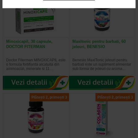
Minoxicapil, 30 capsule,
Maxitonic pentru barbati, 60
DOCTOR FITERMAN
jeleuri, BENESIO
Doctor Fiterman MINOXICAPIL este
Benesio MaxiTonic jeleuri pentru
o formula fortifianta alcatuita din
barbati este un supliment alimentar
aminoacizi, minerale si 11…
sub forma de jeleuri cu aroma…
Plătești 2, primești 3
Plătești 2, primești 3