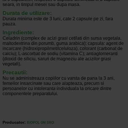
seara, in timpul mesei sau dupa masa.
Durata de utilizare:
Durata minima este de 3 luni, cate 2 capsule pe zi, fara
pauza.
Ingrediente:
Celadrin (complex de acizi grasi cetilati din sursa vegetala,
maltodextrina din porumb, guma arabica); capsula: agent de
incarcare (hidroxipropilmetilceluloza), colorant (carbonat de
calciu); L-ascorbat de sodiu (vitamina C); antiaglomeranti
(dioxid de siliciu, saruri de magneziu ale acizilor grasi
vegetali).
Precautii:
Nu se administreaza copiilor cu varsta de pana la 3 ani,
femeilor insarcinate sau care alapteaza, precum si
persoanelor cu intoleranta individuala la oricare dintre
componentele preparatului.
Producator:
BIOPOL GN SRO