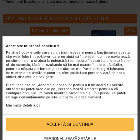
*Pentru pret te asteptam in cea mai apropiata farmacie Catena
VEZI PRODUSE DIN ACEEASI CATEGORIE
Plătești 1, primești 2
-20%
Acest site utilizează cookie-uri
Pe lângă cookie-urile care sunt strict necesare pentru funcționarea acestui
site web, folosim cookie-uri care ne ajută să înțelegem cum se navighează
pe site-ul nostru și ajută la îmbunătățirea modului în care funcționează site-
ul, de exemplu, făcând rezultatele să fie mai exacte în cazul căutărilor,
pentru a măsura performanța site-ului nostru. Partenerii noștri folosesc
instrumente de urmărire pentru a oferi publicitate personalizată pe baza
obiceiurilor dvs. de navigare.
Septosol cu albastru de
Anticarcel, 56 comprimate,
metilen, 20 comprimate de…
Zdrovit
Puteți face clic pe „Acceptă si continuă” pentru a fi de acord cu aceste
utilizări sau puteți face clic pe „Personalizează setările” pentru a vă
configura opțiunile. Vă puteți modifica preferințele și, în special, vă puteți
Septosol cu albastru de metilen
Magneziul si vitamina B6 contribuie
retrage consimțământul pe site-ul nostru în orice moment.
este un supliment alimentar cu
la reducerea oboselii si extenuarii,
Mai multe detalii
aici
.
albastru de metilen ce contribuie…
la metabolismul energetic normal…
ACCEPTĂ SI CONTINUĂ
-25% Preț întreg:
57.50 Lei
Plătești 2, primești 3
Preț redus: 43.13 Lei
PERSONALIZEAZĂ SETĂRILE