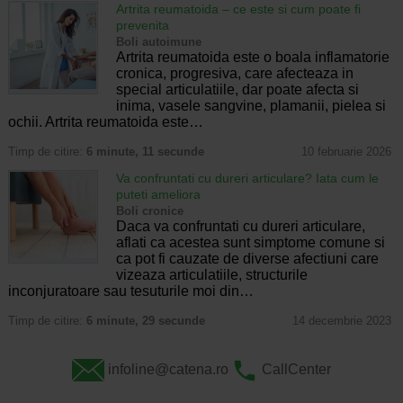
Artrita reumatoida – ce este si cum poate fi
prevenita
Boli autoimune
Artrita reumatoida este o boala inflamatorie
cronica, progresiva, care afecteaza in
special articulatiile, dar poate afecta si
inima, vasele sangvine, plamanii, pielea si
ochii. Artrita reumatoida este…
Timp de citire:
6 minute, 11 secunde
10 februarie 2026
Va confruntati cu dureri articulare? Iata cum le
puteti ameliora
Boli cronice
Daca va confruntati cu dureri articulare,
aflati ca acestea sunt simptome comune si
ca pot fi cauzate de diverse afectiuni care
vizeaza articulatiile, structurile
inconjuratoare sau tesuturile moi din…
Timp de citire:
6 minute, 29 secunde
14 decembrie 2023
infoline@catena.ro
CallCenter