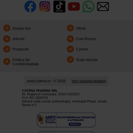
Despre Noi
Oferte
Articole
Cum Rezerv
Prospecte
Cariere
Politica De
Toate Marcile
Confidentialitate
www.catena.ro - © 2026
Vezi varianta desktop
CATENA PHARMA SRL
Nr. Registrul Comerţului: J03/2710/2023
CUI: RO 3008793
Adresă sediu social: judetul Argeş, municipiul Piteşti, strada
Banat nr.2