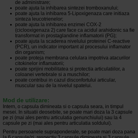
de administrare;
poate ajuta la inhibarea sintezei tromboxanului;
poate ajuta la inhibarea 5-Lipoxigenaza care initiaza
sinteza leucotrienelor;
poate ajuta la inhibarea enzimei COX-2
(ciclooxigenaza 2) care face ca acidul arahidonic sa fie
transformat in prostaglandine inflamatorii (PG);
poate ajuta la scaderea nivelului proteinei C-reactive
(PCR), un indicator important al procesului inflamator
din organism;
poate proteja membrana celulara impotriva atacurilor
citokinelor inflamatorii;
poate sprijini mobilitatea si protectia articulatiilor, a
coloanei vertebrale si a muschilor;
poate contribui in cazul disconfortului articular,
muscular sau de la nivelul spatelui.
Mod de utilizare:
Intern, o capsula dimineata si o capsula seara, in timpul
mesei. In situatii deosebite, se poate mari doza la 3 capsule
pe zi (mai ales pentru articulatia genunchiului) sau la 4
capsule pe zi (mai ales pentru articulatia soldului).
Pentru persoanele supraponderale, se poate mari doza pana
la 6 capsule/zi, respectiv 3 capsule dimineata si 3 capsule