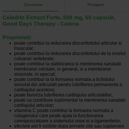
Descriere
Prospect
Celadrin Extract Forte, 500 mg, 60 capsule,
Good Days Therapy - Catena
Proprietati:
poate contribui la reducerea disconfortului articular si
muscular;
poate contribui la reducerea disconfortului de la nivelul
coloanei vertebrale;
poate contribui la stabilizarea si mentinerea sanatatii
membranei celulare, in general, si a membranei
sinoviale, in special;
poate contribui la la formarea normala a lichidului
sinovial din articulatii pentru lubrifierea permanenta a
cartilajului acestora;
poate favoriza lubrifierea cartilajului articulatiilor;
poate sa contribuie suplimentar la mentinerea sanatatii
cartilajului articular;
vitamina C poate contribui la formarea normala a
colagenului care poate ajuta la functionarea
corespunzatoare a sistemului osos si a ligamentelor;
efectele pot fi vizibile dupa primele zile sau saptamani