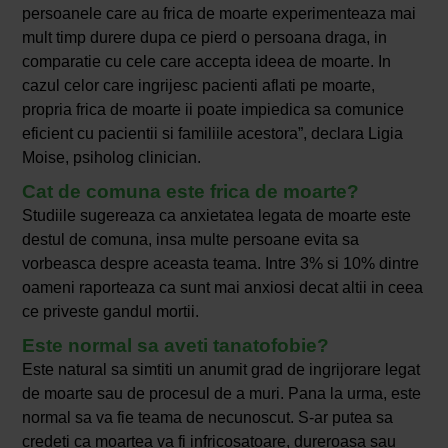
persoanele care au frica de moarte experimenteaza mai
mult timp durere dupa ce pierd o persoana draga, in
comparatie cu cele care accepta ideea de moarte. In
cazul celor care ingrijesc pacienti aflati pe moarte,
propria frica de moarte ii poate impiedica sa comunice
eficient cu pacientii si familiile acestora”, declara Ligia
Moise, psiholog clinician.
Cat de comuna este frica de moarte?
Studiile sugereaza ca anxietatea legata de moarte este
destul de comuna, insa multe persoane evita sa
vorbeasca despre aceasta teama. Intre 3% si 10% dintre
oameni raporteaza ca sunt mai anxiosi decat altii in ceea
ce priveste gandul mortii.
Este normal sa aveti tanatofobie?
Este natural sa simtiti un anumit grad de ingrijorare legat
de moarte sau de procesul de a muri. Pana la urma, este
normal sa va fie teama de necunoscut. S-ar putea sa
credeti ca moartea va fi infricosatoare, dureroasa sau