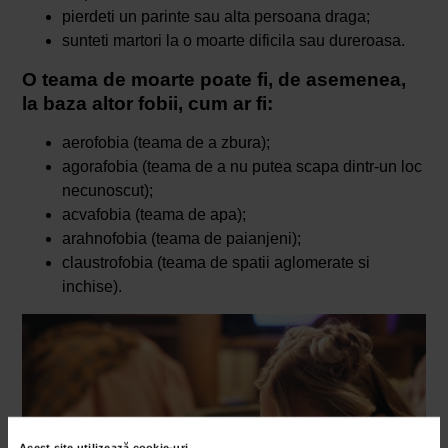
pierdeti un parinte sau alta persoana draga;
sunteti martori la o moarte dificila sau dureroasa.
O teama de moarte poate fi, de asemenea,
la baza altor fobii, cum ar fi:
aerofobia (teama de a zbura);
agorafobia (teama de a nu putea scapa dintr-un loc
necunoscut);
acvafobia (teama de apa);
arahnofobia (teama de paianjeni);
claustrofobia (teama de spatii aglomerate si
inchise).
Acest site utilizează cookie-uri