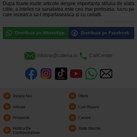
Dupa foarte multe articole despre importanta stilului de viata
citite, a inteles ca sanatatea este cea mai pretioasa, lucru pe
care incearca sa-l impartaseasca si cu ceilalti.
Distribuie pe WhatsApp
Distribuie pe Facebook
infoline@catena.ro
CallCenter
Despre Noi
Oferte
Articole
Cum Rezerv
Prospecte
Cariere
Politica De
Toate Marcile
Confidentialitate