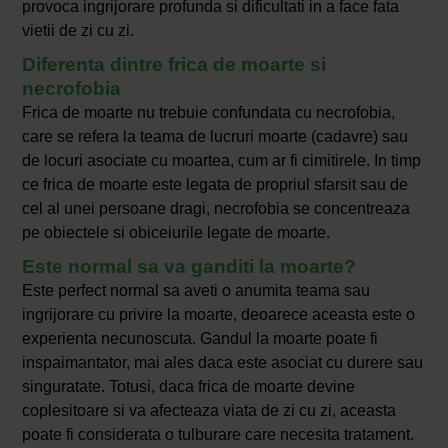
provoca ingrijorare profunda si dificultati in a face fata
vietii de zi cu zi.
Diferenta dintre frica de moarte si
necrofobia
Frica de moarte nu trebuie confundata cu necrofobia,
care se refera la teama de lucruri moarte (cadavre) sau
de locuri asociate cu moartea, cum ar fi cimitirele. In timp
ce frica de moarte este legata de propriul sfarsit sau de
cel al unei persoane dragi, necrofobia se concentreaza
pe obiectele si obiceiurile legate de moarte.
Este normal sa va ganditi la moarte?
Este perfect normal sa aveti o anumita teama sau
ingrijorare cu privire la moarte, deoarece aceasta este o
experienta necunoscuta. Gandul la moarte poate fi
inspaimantator, mai ales daca este asociat cu durere sau
singuratate. Totusi, daca frica de moarte devine
coplesitoare si va afecteaza viata de zi cu zi, aceasta
poate fi considerata o tulburare care necesita tratament.