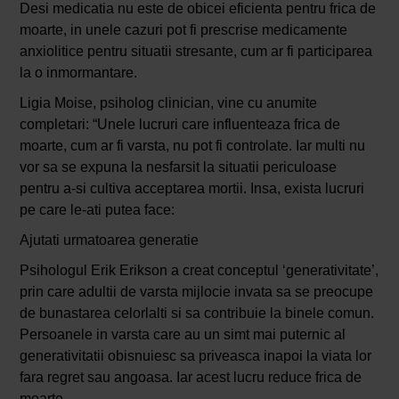
Desi medicatia nu este de obicei eficienta pentru frica de
moarte, in unele cazuri pot fi prescrise medicamente
anxiolitice pentru situatii stresante, cum ar fi participarea
la o inmormantare.
Ligia Moise, psiholog clinician, vine cu anumite
completari: “Unele lucruri care influenteaza frica de
moarte, cum ar fi varsta, nu pot fi controlate. Iar multi nu
vor sa se expuna la nesfarsit la situatii periculoase
pentru a-si cultiva acceptarea mortii. Insa, exista lucruri
pe care le-ati putea face:
Ajutati urmatoarea generatie
Psihologul Erik Erikson a creat conceptul ‘generativitate’,
prin care adultii de varsta mijlocie invata sa se preocupe
de bunastarea celorlalti si sa contribuie la binele comun.
Persoanele in varsta care au un simt mai puternic al
generativitatii obisnuiesc sa priveasca inapoi la viata lor
fara regret sau angoasa. Iar acest lucru reduce frica de
moarte.