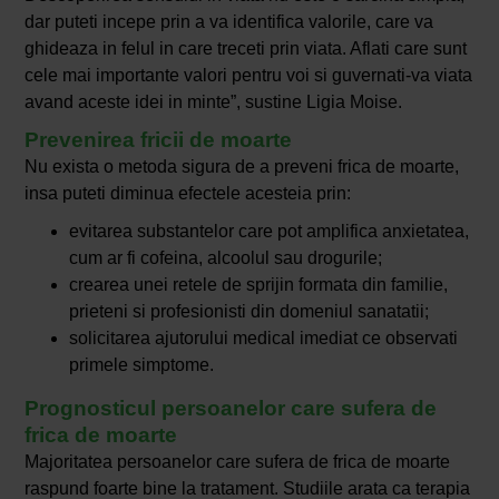
dar puteti incepe prin a va identifica valorile, care va
ghideaza in felul in care treceti prin viata. Aflati care sunt
cele mai importante valori pentru voi si guvernati-va viata
avand aceste idei in minte”, sustine Ligia Moise.
Prevenirea fricii de moarte
Nu exista o metoda sigura de a preveni frica de moarte,
insa puteti diminua efectele acesteia prin:
evitarea substantelor care pot amplifica anxietatea,
cum ar fi cofeina, alcoolul sau drogurile;
crearea unei retele de sprijin formata din familie,
prieteni si profesionisti din domeniul sanatatii;
solicitarea ajutorului medical imediat ce observati
primele simptome.
Prognosticul persoanelor care sufera de
frica de moarte
Majoritatea persoanelor care sufera de frica de moarte
raspund foarte bine la tratament. Studiile arata ca terapia