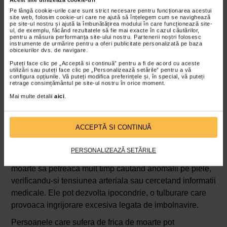
Pe lângă cookie-urile care sunt strict necesare pentru funcționarea acestui
site web, folosim cookie-uri care ne ajută să înțelegem cum se navighează
pe site-ul nostru și ajută la îmbunătățirea modului în care funcționează site-
ul, de exemplu, făcând rezultatele să fie mai exacte în cazul căutărilor,
pentru a măsura performanța site-ului nostru. Partenerii noștri folosesc
instrumente de urmărire pentru a oferi publicitate personalizată pe baza
obiceiurilor dvs. de navigare.
Puteți face clic pe „Acceptă si continuă” pentru a fi de acord cu aceste
utilizări sau puteți face clic pe „Personalizează setările” pentru a vă
configura opțiunile. Vă puteți modifica preferințele și, în special, vă puteți
Frica de moarte – simptome
retrage consimțământul pe site-ul nostru în orice moment.
Daca suferiti de frica de moarte, gandurile despre moarte
Mai multe detalii
aici
.
pot provoca sentimente intense de panica, frica, groaza
sau depresie. S-ar putea sa evitati locuri sau situatii care
ACCEPTĂ SI CONTINUĂ
par periculoase. De asemenea, puteti deveni obsedati de
sanatatea dumneavoastra, verificand constant semnele
PERSONALIZEAZĂ SETĂRILE
de boala. Nu este neobisnuit ca persoanele cu frica de
moarte sa petreaca mult timp cautand anomalii pe piele,
verificandu-si tensiunea arteriala sau cercetand informatii
medicale. Ele pot dezvolta ipocondrie, o tulburare care
provoaca ingrijorare excesiva legata de imbolnavire.
Persoanele care sufera de frica de moarte pot