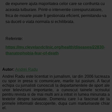
de expunere ajuta majoritatea celor care se confrunta cu
aceasta tulburare. Printr-o interventie corespunzatoare,
frica de moarte poate fi gestionata eficient, permitandu-va
sa duceti o viata normala si echilibrata.
Referinte:
https://my.clevelandclinic.org/health/diseases/22830-
thanatophobia-fear-of-death
Autor:
Andrei Radu
Andrei Radu este licentiat in jurnalism, iar din 2006 lucreaza
cu spor in presa si comunicare, marile lui pasiuni. A facut
echipa cu jurnalisti cunoscuti la departamentele de sport ale
unor televiziuni importante, a cunoscut tainele scrisului
pentru revista si de mai multi ani a intrat in lumea minunata a
textelor despre sanatate. Domeniu care l-a fascinat de la
primele informatii descoperite, dupa cum marturiseste chiar
el.