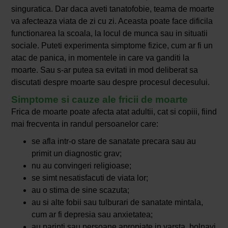
singuratica. Dar daca aveti tanatofobie, teama de moarte
va afecteaza viata de zi cu zi. Aceasta poate face dificila
functionarea la scoala, la locul de munca sau in situatii
sociale. Puteti experimenta simptome fizice, cum ar fi un
atac de panica, in momentele in care va ganditi la
moarte. Sau s-ar putea sa evitati in mod deliberat sa
discutati despre moarte sau despre procesul decesului.
Simptome si cauze ale fricii de moarte
Frica de moarte poate afecta atat adultii, cat si copiii, fiind
mai frecventa in randul persoanelor care:
se afla intr-o stare de sanatate precara sau au
primit un diagnostic grav;
nu au convingeri religioase;
se simt nesatisfacuti de viata lor;
au o stima de sine scazuta;
au si alte fobii sau tulburari de sanatate mintala,
cum ar fi depresia sau anxietatea;
au parinti sau persoane apropiate in varsta, bolnavi