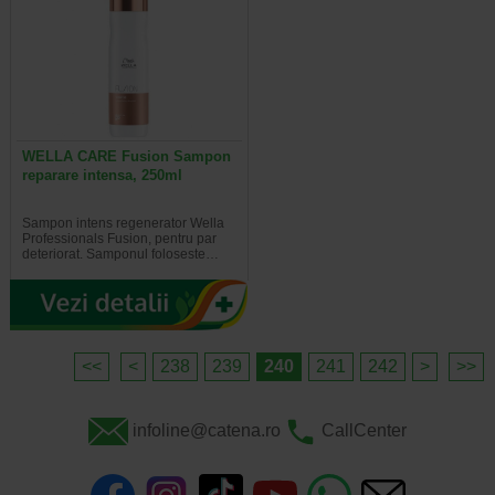
WELLA CARE Fusion Sampon
reparare intensa, 250ml
Sampon intens regenerator Wella
Professionals Fusion, pentru par
deteriorat. Samponul foloseste…
<<
<
238
239
240
241
242
>
>>
infoline@catena.ro
CallCenter