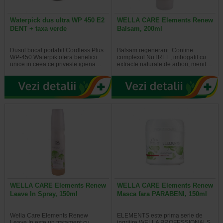
Waterpick dus ultra WP 450 E2
WELLA CARE Elements Renew
DENT + taxa verde
Balsam, 200ml
Dusul bucal portabil Cordless Plus
Balsam regenerant. Contine
WP-450 Waterpik ofera beneficii
complexul NuTREE, imbogatit cu
unice in ceea ce priveste igiena…
extracte naturale de arbori, menit…
WELLA CARE Elements Renew
WELLA CARE Elements Renew
Leave In Spray, 150ml
Masca fara PARABENI, 150ml
Wella Care Elements Renew
ELEMENTS este prima serie de
Leave In este un tratament cu
ingrijire WELLA PROFESSIONALS