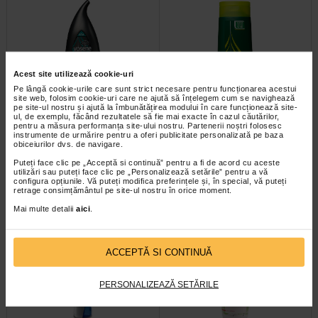
Acest site utilizează cookie-uri
Pe lângă cookie-urile care sunt strict necesare pentru funcționarea acestui
site web, folosim cookie-uri care ne ajută să înțelegem cum se navighează
pe site-ul nostru și ajută la îmbunătățirea modului în care funcționează site-
Vosene Medicated, Sampon
Vosene Medicated, Sampon
ul, de exemplu, făcând rezultatele să fie mai exacte în cazul căutărilor,
anti-cadere cu cafeina, 250ml
antimatreata, 250ml
pentru a măsura performanța site-ului nostru. Partenerii noștri folosesc
instrumente de urmărire pentru a oferi publicitate personalizată pe baza
obiceiurilor dvs. de navigare.
Formulat cu cafeina și acid salicilic
Un amestec de ingrediente de
Puteți face clic pe „Acceptă si continuă” pentru a fi de acord cu aceste
pentru a curata cu blandete scalpul
curatare in profunzime atent
utilizări sau puteți face clic pe „Personalizează setările” pentru a vă
in timp ce lasa parul cu o…
selectate pentru a ajuta la…
configura opțiunile. Vă puteți modifica preferințele și, în special, vă puteți
retrage consimțământul pe site-ul nostru în orice moment.
Mai multe detalii
aici
.
ACCEPTĂ SI CONTINUĂ
PERSONALIZEAZĂ SETĂRILE