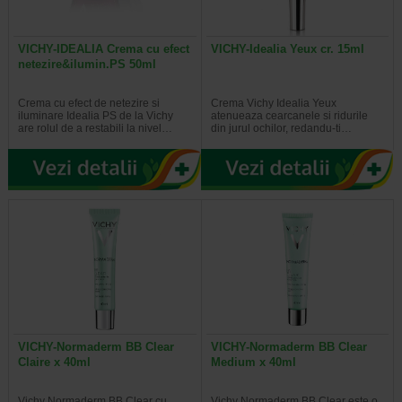
VICHY-IDEALIA Crema cu efect
VICHY-Idealia Yeux cr. 15ml
netezire&ilumin.PS 50ml
Crema cu efect de netezire si
Crema Vichy Idealia Yeux
iluminare Idealia PS de la Vichy
atenueaza cearcanele si ridurile
are rolul de a restabili la nivel…
din jurul ochilor, redandu-ti…
VICHY-Normaderm BB Clear
VICHY-Normaderm BB Clear
Claire x 40ml
Medium x 40ml
Vichy Normaderm BB Clear cu
Vichy Normaderm BB Clear este o