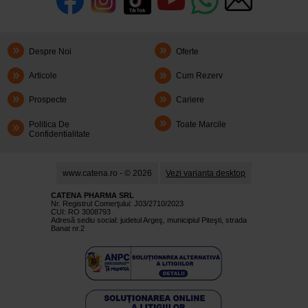
Despre Noi
Oferte
Articole
Cum Rezerv
Prospecte
Cariere
Politica De
Toate Marcile
Confidentialitate
www.catena.ro - © 2026
Vezi varianta desktop
CATENA PHARMA SRL
Nr. Registrul Comerţului: J03/2710/2023
CUI: RO 3008793
Adresă sediu social: judetul Argeş, municipiul Piteşti, strada
Banat nr.2