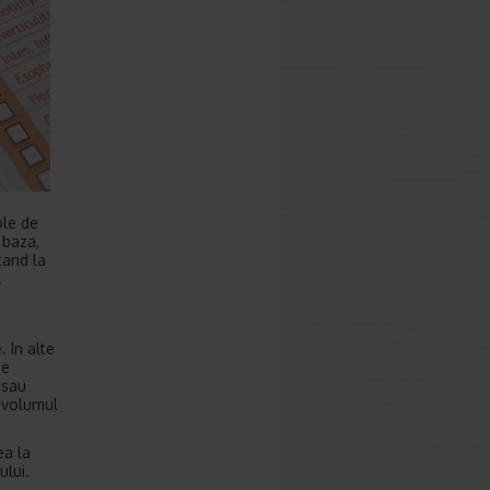
ple de
 baza,
tand la
.
 In alte
de
 sau
e volumul
ea la
ului.