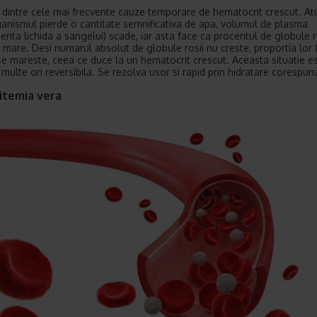
 dintre cele mai frecvente cauze temporare de hematocrit crescut. At
anismul pierde o cantitate semnificativa de apa, volumul de plasma
nta lichida a sangelui) scade, iar asta face ca procentul de globule r
 mare. Desi numarul absolut de globule rosii nu creste, proportia lor 
e mareste, ceea ce duce la un hematocrit crescut. Aceasta situatie e
 multe ori reversibila. Se rezolva usor si rapid prin hidratare corespun
citemia vera