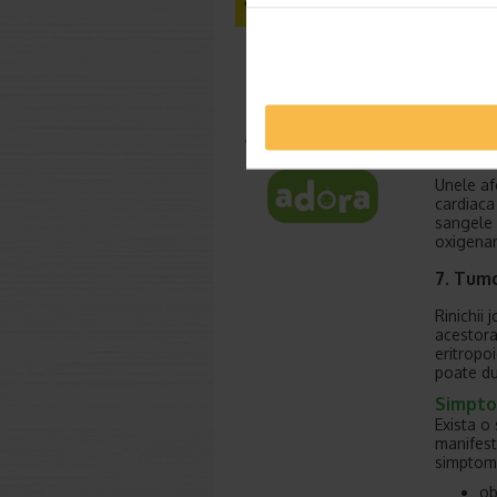
Utilizar
de globu
randul p
dar impl
cheaguri
6. Boli
Unele af
cardiaca
sangele 
oxigenar
7. Tumo
Rinichii 
acestora
eritropo
poate du
Simpto
Exista o
manifesta
simptom
ob