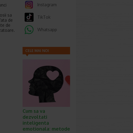
Instagram
unci
osii sa
TikTok
fata de
ste de
Whatsapp
zatoare.
CELE MAI NOI
ARTICOLE
Cum sa va
dezvoltati
inteligenta
emotionala: metode