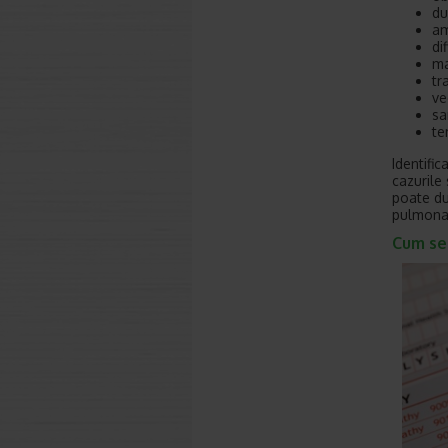
du
am
di
ma
tr
ve
sa
te
Identifi
cazurile
poate du
pulmonar
Cum se