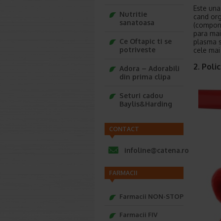
Este una
Nutritie
cand org
sanatoasa
(compone
para mai
Ce Oftapic ti se
plasma s
potriveste
cele mai
2. Poli
Adora – Adorabili
din prima clipa
Seturi cadou
Baylis&Harding
CONTACT
infoline@catena.ro
FARMACII
Farmacii NON-STOP
Farmacii FIV