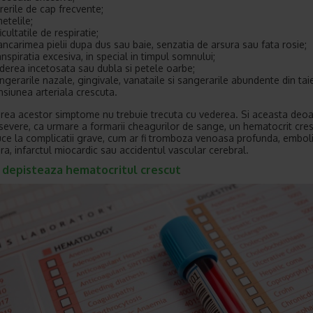
rerile de cap frecvente;
etelile;
ficultatile de respiratie;
ncarimea pielii dupa dus sau baie, senzatia de arsura sau fata rosie;
anspiratia excesiva, in special in timpul somnului;
derea incetosata sau dubla si petele oarbe;
ngerarile nazale, gingivale, vanataile si sangerarile abundente din taie
nsiunea arteriala crescuta.
carea acestor simptome nu trebuie trecuta cu vederea. Si aceasta deoa
 severe, ca urmare a formarii cheagurilor de sange, un hematocrit cre
ce la complicatii grave, cum ar fi tromboza venoasa profunda, embol
a, infarctul miocardic sau accidentul vascular cerebral.
 depisteaza hematocritul crescut