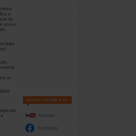
ocentul
dica o
mnal de
De aceea,
nim.
spendate
umul
lti,
l normal
eea ce
ltele
GASESTI CATENA SI PE
mplicatii
Youtube
re
Facebook