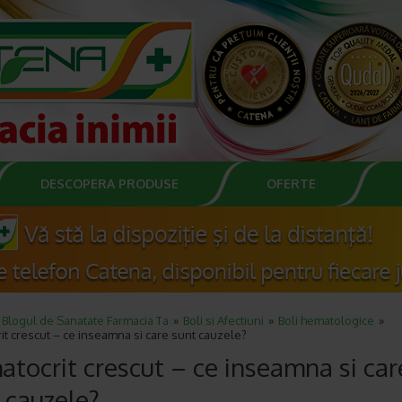
DESCOPERA PRODUSE
OFERTE
Blogul de Sanatate Farmacia Ta
Boli si Afectiuni
Boli hematologice
t crescut – ce inseamna si care sunt cauzele?
tocrit crescut – ce inseamna si car
 cauzele?