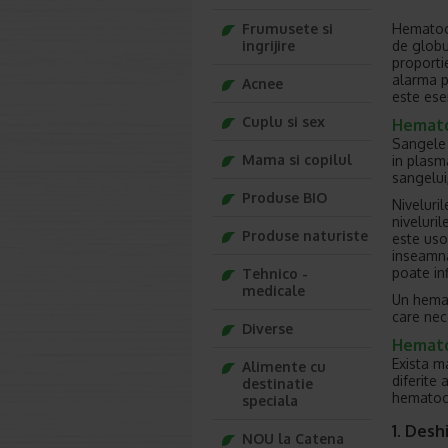
Hematocr
Frumusete si
de globu
ingrijire
proporti
alarma p
Acnee
este esen
Cuplu si sex
Hematoc
Sangele 
Mama si copilul
in plasm
sangelui
Produse BIO
Niveluril
niveluri
Produse naturiste
este uso
inseamna
poate in
Tehnico -
medicale
Un hemat
care nec
Diverse
Hemato
Exista m
Alimente cu
diferite 
destinatie
hematocr
speciala
1. Desh
NOU la Catena