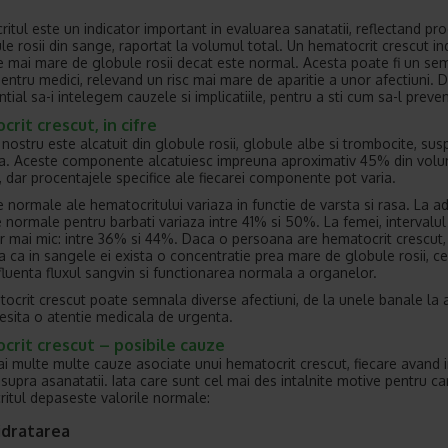
itul este un indicator important in evaluarea sanatatii, reflectand pr
le rosii din sange, raportat la volumul total. Un hematocrit crescut in
e mai mare de globule rosii decat este normal. Acesta poate fi un se
entru medici, relevand un risc mai mare de aparitie a unor afectiuni. 
tial sa-i intelegem cauzele si implicatiile, pentru a sti cum sa-l preve
rit crescut, in cifre
nostru este alcatuit din globule rosii, globule albe si trombocite, su
a. Aceste componente alcatuiesc impreuna aproximativ 45% din vol
, dar procentajele specifice ale fiecarei componente pot varia.
e normale ale hematocritului variaza in functie de varsta si rasa. La adu
le normale pentru barbati variaza intre 41% si 50%. La femei, intervalu
r mai mic: intre 36% si 44%. Daca o persoana are hematocrit crescut,
 ca in sangele ei exista o concentratie prea mare de globule rosii, c
fluenta fluxul sangvin si functionarea normala a organelor.
ocrit crescut poate semnala diverse afectiuni, de la unele banale la a
esita o atentie medicala de urgenta.
crit crescut – posibile cauze
ai multe multe cauze asociate unui hematocrit crescut, fiecare avand i
asupra asanatatii. Iata care sunt cel mai des intalnite motive pentru ca
itul depaseste valorile normale:
idratarea