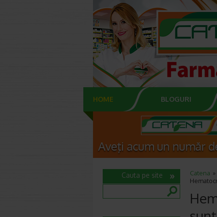
HOME
BLOGURI
Catena
Cauta pe site
Hematocri
Hema
sunt