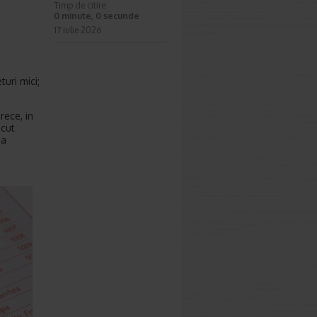
Timp de citire:
0 minute, 0 secunde
17 iulie 2026
turi mici;
rece, in
scut
ia