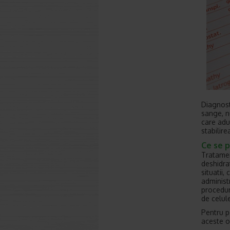
Diagnost
sange, n
care adu
stabilir
Ce se p
Tratamen
deshidra
situatii,
administ
procedur
de celule
Pentru p
aceste o