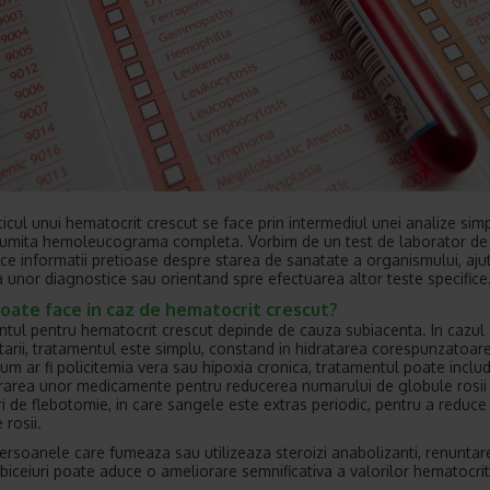
icul unui hematocrit crescut se face prin intermediul unei analize sim
umita hemoleucograma completa. Vorbim de un test de laborator de
ce informatii pretioase despre starea de sanatate a organismului, aju
ea unor diagnostice sau orientand spre efectuarea altor teste specifice
oate face in caz de hematocrit crescut?
tul pentru hematocrit crescut depinde de cauza subiacenta. In cazul
tarii, tratamentul este simplu, constand in hidratarea corespunzatoare.
 cum ar fi policitemia vera sau hipoxia cronica, tratamentul poate inclu
rarea unor medicamente pentru reducerea numarului de globule rosii
i de flebotomie, in care sangele este extras periodic, pentru a reduc
 rosii.
ersoanele care fumeaza sau utilizeaza steroizi anabolizanti, renuntar
biceiuri poate aduce o ameliorare semnificativa a valorilor hematocrit