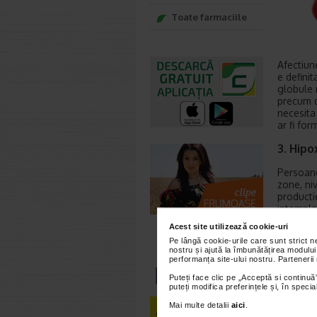
Toate farmaciile
Afectiun
e defini
globule 
precum d
necesita
ar fi fo
3. Hipo
Persoane
zone, ni
producti
intampla
obstruct
Acest site utilizează cookie-uri
Pe lângă cookie-urile care sunt strict 
4. Fum
nostru și ajută la îmbunătățirea modului
performanța site-ului nostru. Partenerii
Consumul
Puteți face clic pe „Acceptă si continuă”
Substant
puteți modifica preferințele și, în spec
sangele,
Mai multe detalii
aici
.
5. Anab