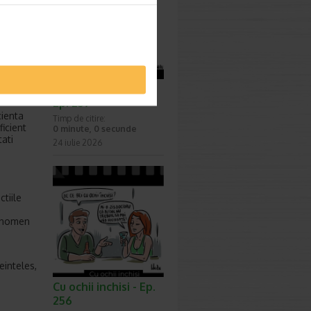
productia
ente in
 fizice,
Surprize, surprize -
Ep. 257
cienta
Timp de citire:
icient
0 minute, 0 secunde
ati
24 iulie 2026
ctiile
fenomen
einteles,
Cu ochii inchisi - Ep.
256