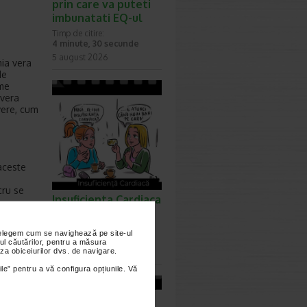
prin care va puteti
imbunatati EQ-ul
Timp de citire:
4 minute, 30 secunde
5 august 2026
mia vera
de
ome
 vera
vere, cum
aceste
cru se
Insuficienta Cardiaca
- Ep. 258
Timp de citire:
nțelegem cum se navighează pe site-ul
0 minute, 0 secunde
ul căutărilor, pentru a măsura
za obiceiurilor dvs. de navigare.
31 iulie 2026
ile” pentru a vă configura opțiunile. Vă
 oxigena