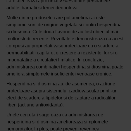
care afecteaza aproximativ 50% dintre persoanele
adulte, barbatii si femei deopotriva.
Multe dintre produsele care pot ameliora aceste
simptome sunt de origine vegetala si contin hesperidina
si diosmina. Cele doua flavonoide au fost obiectul mai
multor studii recente. Rezultatele demonstreaza ca acesti
compusi au proprietati vasoprotectoare cu o scadere a
permeabilitatii capilare, o crestere a rezistentei lor si o
imbunatatire a circulatiei limfatice. In concluzie,
administrarea combinatiei hesperidina si diosmina poate
ameliora simptomele insuficientei venoase cronice.
Hesperidina si diosmina au, de asemenea, o actiune
protectoare asupra sistemului cardiovascular printr-un
efect de scadere a lipidelor si de captare a radicalilor
liberi (actiune antioxidanta).
Unele cercetari sugereaza ca administrarea de
hesperidina si diosmina amelioreaza simptomele
hemoroizilor. In plus, poate preveni revenirea