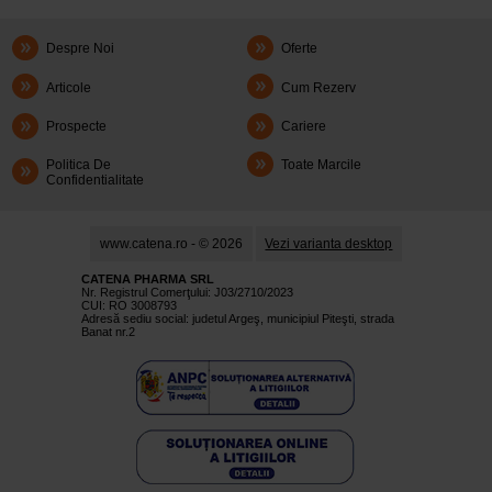
Despre Noi
Oferte
Articole
Cum Rezerv
Prospecte
Cariere
Politica De
Toate Marcile
Confidentialitate
www.catena.ro - © 2026
Vezi varianta desktop
CATENA PHARMA SRL
Nr. Registrul Comerţului: J03/2710/2023
CUI: RO 3008793
Adresă sediu social: judetul Argeş, municipiul Piteşti, strada
Banat nr.2