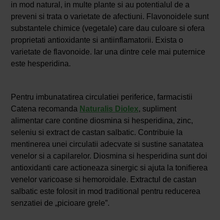
in mod natural, in multe plante si au potentialul de a
preveni si trata o varietate de afectiuni. Flavonoidele sunt
substantele chimice (vegetale) care dau culoare si ofera
proprietati antioxidante si antiinflamatorii. Exista o
varietate de flavonoide. Iar una dintre cele mai puternice
este hesperidina.
Pentru imbunatatirea circulatiei periferice, farmacistii
Catena recomanda
Naturalis Diolex
, supliment
alimentar care contine diosmina si hesperidina, zinc,
seleniu si extract de castan salbatic. Contribuie la
mentinerea unei circulatii adecvate si sustine sanatatea
venelor si a capilarelor. Diosmina si hesperidina sunt doi
antioxidanti care actioneaza sinergic si ajuta la toniﬁerea
venelor varicoase si hemoroidale. Extractul de castan
salbatic este folosit in mod traditional pentru reducerea
senzatiei de „picioare grele”.