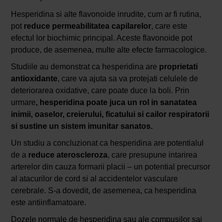
Hesperidina si alte flavonoide inrudite, cum ar fi rutina,
pot
reduce permeabilitatea capilarelor
, care este
efectul lor biochimic principal. Aceste flavonoide pot
produce, de asemenea, multe alte efecte farmacologice.
Studiile au demonstrat ca hesperidina are
proprietati
antioxidante
, care va ajuta sa va protejati celulele de
deteriorarea oxidative, care poate duce la boli. Prin
urmare
, hesperidina poate juca un rol in sanatatea
inimii, oaselor, creierului, ficatului si cailor respiratorii
si sustine un sistem imunitar sanatos.
Un studiu a concluzionat ca hesperidina are potentialul
de a
reduce ateroscleroza
, care presupune intarirea
arterelor din cauza formarii placii – un potential precursor
al atacurilor de cord si al accidentelor vasculare
cerebrale. S-a dovedit, de asemenea, ca hesperidina
este antiinflamatoare.
Dozele normale de hesperidina sau ale compusilor sai