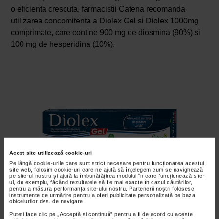
o eficienta crescuta, farmacistii Catena recomanda
utilizarea concomitenta a Diolex Gel si Diolex 1000mg
comprimate, care contine 900 mg de diosmina (90%) si
100 mg de hesperidina (10%).
Acest site utilizează cookie-uri
Pe lângă cookie-urile care sunt strict necesare pentru funcționarea acestui
site web, folosim cookie-uri care ne ajută să înțelegem cum se navighează
pe site-ul nostru și ajută la îmbunătățirea modului în care funcționează site-
ul, de exemplu, făcând rezultatele să fie mai exacte în cazul căutărilor,
pentru a măsura performanța site-ului nostru. Partenerii noștri folosesc
instrumente de urmărire pentru a oferi publicitate personalizată pe baza
obiceiurilor dvs. de navigare.
Diolex Gel, 100 ml, NATURALIS
Puteți face clic pe „Acceptă si continuă” pentru a fi de acord cu aceste