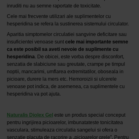
inruditi nu au semne raportate de toxicitate.
Cele mai frecvente utilizari ale suplimentelor cu
hesperidina se refera la sustinerea sistemului circulator.
Aparitia simptomelor circulatiei sangvine deficitare sau
insuficientei venoase sunt
cele mai importante semne
ca este posibil sa aveti nevoie de suplimente cu
hesperidina
. De obicei, este vorba despre disconfort,
senzatia de slabiciune sau greutate, crampe pe timpul
noptii, mancarimi, umflarea extremitatilor, oboseala in
picioare, durere la mers etc. Hemoroizii si ulcerele
venoase pot indica, de asemenea, ca suplimentele cu
hesperidina va pot ajuta.
Naturalis Diolex Gel
este un produs special conceput
pentru ingrijirea picioarelor, imbunatateste tonicitatea
vasculara, stimuleaza circulatia sangelui si ofera o
senzatie placuta de racorire a „picioarelor grele”. Pentru