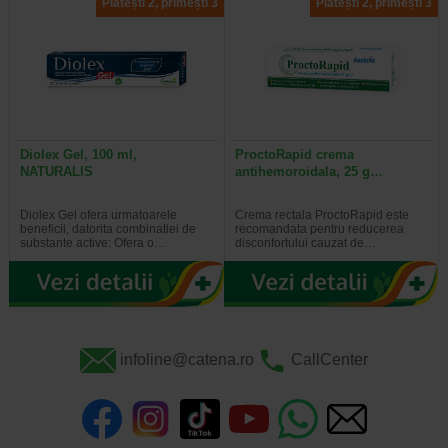
Plătești 2, primești 3
Plătești 2, primești 3
Diolex Gel, 100 ml,
ProctoRapid crema
NATURALIS
antihemoroidala, 25 g…
Diolex Gel ofera urmatoarele
Crema rectala ProctoRapid este
beneficii, datorita combinatiei de
recomandata pentru reducerea
substante active: Ofera o…
disconfortului cauzat de…
infoline@catena.ro
CallCenter