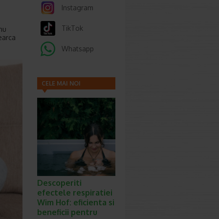
Instagram
TikTok
 nu
cearca
Whatsapp
CELE MAI NOI
ARTICOLE
Descoperiti
efectele respiratiei
Wim Hof: eficienta si
beneficii pentru