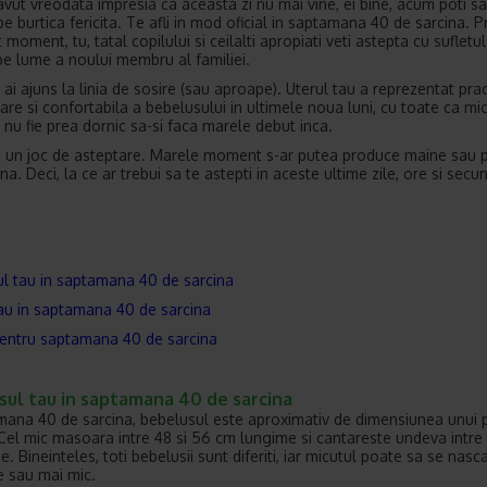
avut vreodata impresia ca aceasta zi nu mai vine, ei bine, acum poti sa
 burtica fericita. Te afli in mod oficial in saptamana 40 de sarcina. Pr
 moment, tu, tatal copilului si ceilalti apropiati veti astepta cu sufletu
pe lume a noului membru al familiei.
i, ai ajuns la linia de sosire (sau aproape). Uterul tau a reprezentat pra
are si confortabila a bebelusului in ultimele noua luni, cu toate ca mic
 nu fie prea dornic sa-si faca marele debut inca.
un joc de asteptare. Marele moment s-ar putea produce maine sau 
. Deci, la ce ar trebui sa te astepti in aceste ultime zile, ore si secu
l tau in saptamana 40 de sarcina
au in saptamana 40 de sarcina
pentru saptamana 40 de sarcina
sul tau in saptamana 40 de sarcina
mana 40 de sarcina, bebelusul este aproximativ de dimensiunea unui
Cel mic masoara intre 48 si 56 cm lungime si cantareste undeva intre 3
. Bineinteles, toti bebelusii sunt diferiti, iar micutul poate sa se nasc
 sau mai mic.