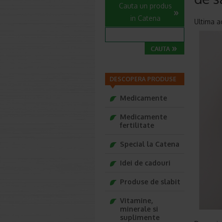
Cauta un produs
in Catena
Ultima ac
DESCOPERA PRODUSE
Medicamente
Medicamente
fertilitate
Special la Catena
Idei de cadouri
Produse de slabit
Vitamine,
minerale si
suplimente