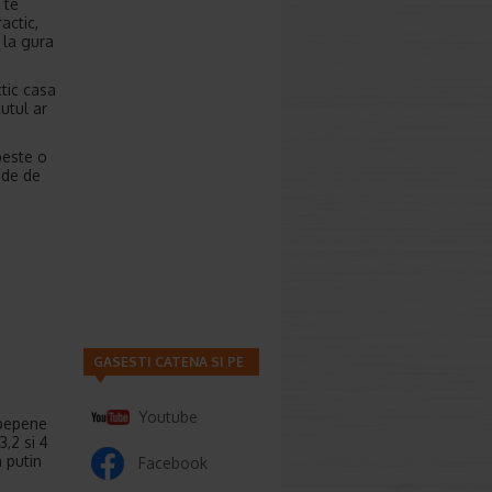
 te
actic,
l la gura
ctic casa
utul ar
peste o
nde de
GASESTI CATENA SI PE
Youtube
 pepene
,2 si 4
a putin
Facebook