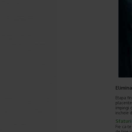
Elimin
Etapa fi
placente
impingi 
incheie 
Sfatur
Fie ca te
de tine 