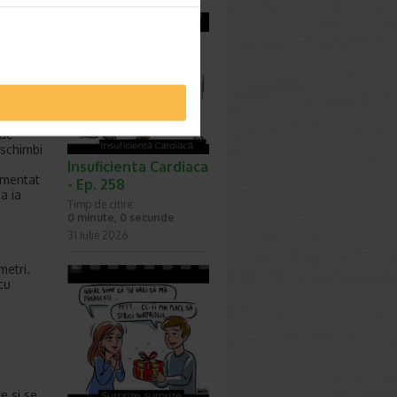
re
 de
 schimbi
Insuficienta Cardiaca
rimentat
- Ep. 258
a ia
Timp de citire:
0 minute, 0 secunde
31 iulie 2026
metri.
 cu
e si se