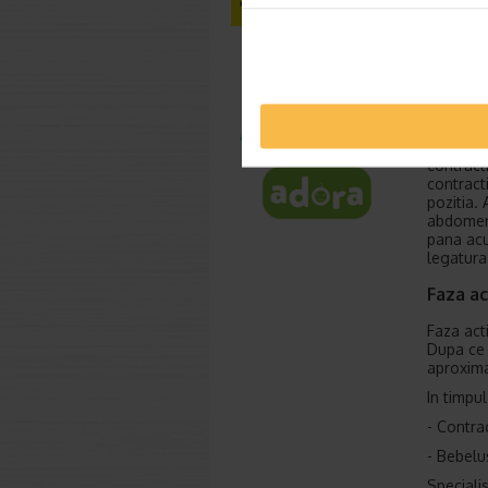
- Prima e
- A doua
- A trei
Travali
In aceast
contract
contracti
pozitia. 
abdomenu
pana acu
legatura 
Faza ac
Faza acti
Dupa ce i
aproxima
In timpul
- Contra
- Bebelu
Speciali