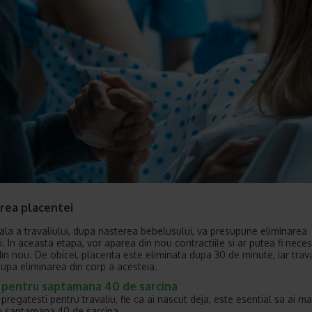
area placentei
nala a travaliului, dupa nasterea bebelusului, va presupune eliminarea
i. In aceasta etapa, vor aparea din nou contractiile si ar putea fi nece
din nou. De obicei, placenta este eliminata dupa 30 de minute, iar trava
dupa eliminarea din corp a acesteia.
i pentru saptamana 40 de sarcina
 pregatesti pentru travaliu, fie ca ai nascut deja, este esential sa ai ma
in saptamana 40 de sarcina.