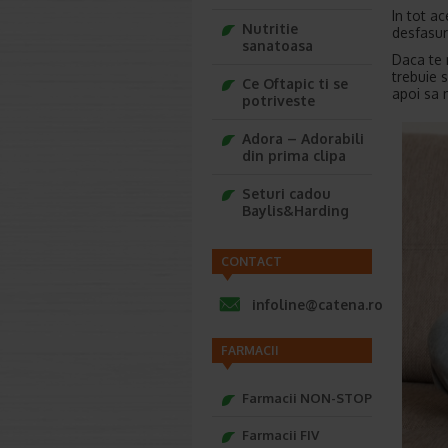
In tot a
Nutritie
desfasur
sanatoasa
Daca te n
trebuie s
Ce Oftapic ti se
apoi sa n
potriveste
Adora – Adorabili
din prima clipa
Seturi cadou
Baylis&Harding
CONTACT
infoline@catena.ro
FARMACII
Farmacii NON-STOP
Farmacii FIV