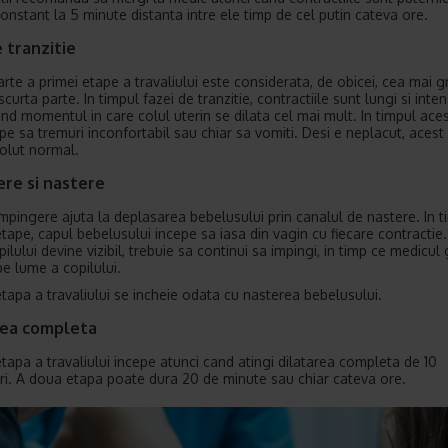
onstant la 5 minute distanta intre ele timp de cel putin cateva ore.
 tranzitie
arte a primei etape a travaliului este considerata, de obicei, cea mai g
curta parte. In timpul fazei de tranzitie, contractiile sunt lungi si inten
ind momentul in care colul uterin se dilata cel mai mult. In timpul aces
epe sa tremuri inconfortabil sau chiar sa vomiti. Desi e neplacut, acest
olut normal.
ere si nastere
impingere ajuta la deplasarea bebelusului prin canalul de nastere. In t
etape, capul bebelusului incepe sa iasa din vagin cu fiecare contractie
ilului devine vizibil, trebuie sa continui sa impingi, in timp ce medicul
pe lume a copilului.
tapa a travaliului se incheie odata cu nasterea bebelusului.
rea completa
tapa a travaliului incepe atunci cand atingi dilatarea completa de 10
ri. A doua etapa poate dura 20 de minute sau chiar cateva ore.