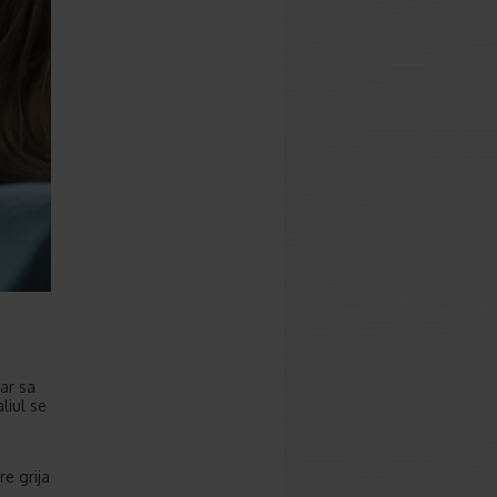
sar sa
liul se
re grija