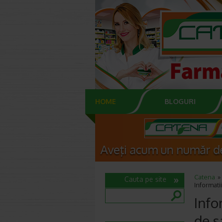
HOME
BLOGURI
Catena
Cauta pe site
Informat
Info
de s