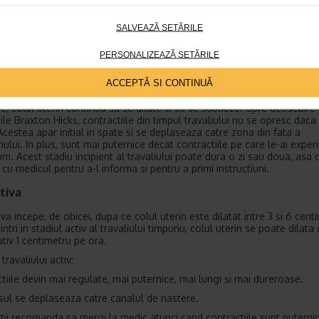
tapa include travaliul timpuriu, travaliul activ si tranzitia.
SALVEAZĂ SETĂRILE
 etapa presupune impingerea si nasterea.
a etapa vizeaza eliminarea placentei.
PERSONALIZEAZĂ SETĂRILE
ul timpuriu
ACCEPTĂ SI CONTINUĂ
a faza, vei simti contractii uterine pe care cu greu le vei uita. Cu fieca
ie, colul uterin continua sa se dilate si sa se subtieze. Spre deosebire
ile Braxton Hicks, contractiile din timpul travaliului nu se opresc daca
Acestea apar initial in spate si se deplaseaza catre zona din fata a
lui. In plus, sunt mai puternice decat contractiile pe care le-ai expe
m. Acest stadiu incipient al travaliului poate dura o zi sau doua, asa c
cu medicul pentru a-l informa si pentru a primi instructiuni.
tiva
va incepe, de obicei, dupa ce colul uterin este dilatat intre 3 si 6 centi
ntri in stadiul activ al travaliului timpuriu, colul uterin se poate dilata
tiv 1 centimetru pe ora.
 travaliului activ:
ctiile devin mai regulate, mai puternice, mai lungi si mai dureroase.
sul se deplaseaza catre canalul de nastere.
stii recomanda sa mergi la medic atunci cand contractiile sunt puternic