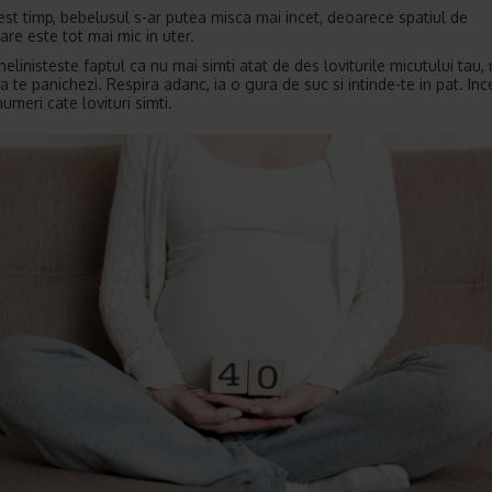
cest timp, bebelusul s-ar putea misca mai incet, deoarece spatiul de
are este tot mai mic in uter.
elinisteste faptul ca nu mai simti atat de des loviturile micutului tau,
a te panichezi. Respira adanc, ia o gura de suc si intinde-te in pat. In
umeri cate lovituri simti.