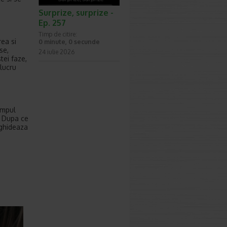
Surprize, surprize -
Ep. 257
Timp de citire:
rea si
0 minute, 0 secunde
se,
24 iulie 2026
tei faze,
 lucru
impul
. Dupa ce
 ghideaza