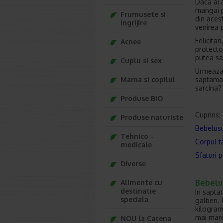
Daca ai 
mangai pe
Frumusete si
din acest
ingrijire
venirea 
Felicitar
Acnee
protecto
putea sa
Cuplu si sex
Urmeaza 
saptamana
Mama si copilul
sarcina?
Produse BIO
Cuprins:
Produse naturiste
Bebelusu
Tehnico -
Corpul t
medicale
Sfaturi 
Diverse
Bebelu
Alimente cu
destinatie
In sapta
speciala
galben. 
kilograme
mai mare
NOU la Catena