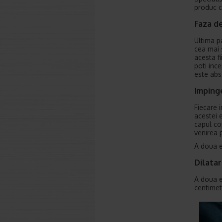
produc c
Faza de
Ultima p
cea mai s
acesta fi
poti inc
este abs
Imping
Fiecare 
acestei 
capul cop
venirea 
A doua e
Dilata
A doua e
centimet