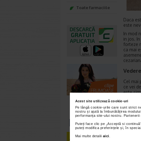
Toate farmaciile
Daca est
este nevo
In mod n
in jos. 
forteze 
ca mai e
asemenea
cezarian
Vedere
Cel mai p
ce vei d
este sim
lichid am
Acest site utilizează cookie-uri
De cealal
Pe lângă cookie-urile care sunt strict 
vederea 
nostru și ajută la îmbunătățirea modului
performanța site-ului nostru. Partenerii
absolut 
va recun
Puteți face clic pe „Acceptă si continuă”
puteți modifica preferințele și, în spec
Corpul
Mai multe detalii
aici
.
Exista ma