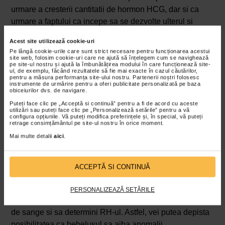
urmare a cresterii cantitatii de hormon HCG, dar si ca
urmare a faptului ca incepe sa se dezvolte ulterul si
apasa pe vizica urinara. Urinarile pot sa apara si noaptea
Acest site utilizează cookie-uri
si sa strice somnul, insa partea buna este ca in acest
Pe lângă cookie-urile care sunt strict necesare pentru funcționarea acestui
mod se elimina si toxinele din corp. Presiunea asupra
site web, folosim cookie-uri care ne ajută să înțelegem cum se navighează
pe site-ul nostru și ajută la îmbunătățirea modului în care funcționează site-
vezicii urinare se va diminua abia incepand cu trimestrul
ul, de exemplu, făcând rezultatele să fie mai exacte în cazul căutărilor,
pentru a măsura performanța site-ului nostru. Partenerii noștri folosesc
al doilea, odata ce uterul se ridica in cavitatea
instrumente de urmărire pentru a oferi publicitate personalizată pe baza
obiceiurilor dvs. de navigare.
abdominala.
Puteți face clic pe „Acceptă si continuă” pentru a fi de acord cu aceste
In saptamana 6 de sarcina, tensiunea arteriala creste si
utilizări sau puteți face clic pe „Personalizează setările” pentru a vă
configura opțiunile. Vă puteți modifica preferințele și, în special, vă puteți
pot aparea dureri si intepaturi la nivelul sanilor.
retrage consimțământul pe site-ul nostru în orice moment.
Schimbarile de dispozitie ale viitoarei mamici continua
Mai multe detalii
aici
.
sa existe, insa sunt perfect normale.
Sfaturi pentru saptamana 6 de sarcina
ACCEPTĂ SI CONTINUĂ
In saptamana 6 de sarcina este timpul pentru a face
cateva analize importante. Pe langa examenul fizic si
PERSONALIZEAZĂ SETĂRILE
examinarea pelviana, acum este momentul sa faci teste
de sange si sa determini RH-ul. Astfel, vei putea depista
posibilitatea ca bebelusul sa aiba anomalii