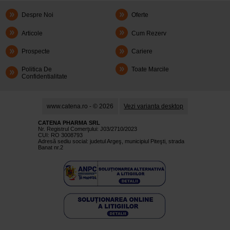
Despre Noi
Oferte
Articole
Cum Rezerv
Prospecte
Cariere
Politica De
Toate Marcile
Confidentialitate
www.catena.ro - © 2026
Vezi varianta desktop
CATENA PHARMA SRL
Nr. Registrul Comerţului: J03/2710/2023
CUI: RO 3008793
Adresă sediu social: judetul Argeş, municipiul Piteşti, strada
Banat nr.2