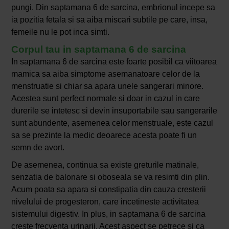
pungi. Din saptamana 6 de sarcina, embrionul incepe sa
ia pozitia fetala si sa aiba miscari subtile pe care, insa,
femeile nu le pot inca simti.
Corpul tau in saptamana 6 de sarcina
In saptamana 6 de sarcina este foarte posibil ca viitoarea
mamica sa aiba simptome asemanatoare celor de la
menstruatie si chiar sa apara unele sangerari minore.
Acestea sunt perfect normale si doar in cazul in care
durerile se intetesc si devin insuportabile sau sangerarile
sunt abundente, asemenea celor menstruale, este cazul
sa se prezinte la medic deoarece acesta poate fi un
semn de avort.
De asemenea, continua sa existe greturile matinale,
senzatia de balonare si oboseala se va resimti din plin.
Acum poata sa apara si constipatia din cauza cresterii
nivelului de progesteron, care incetineste activitatea
sistemului digestiv. In plus, in saptamana 6 de sarcina
creste frecventa urinarii. Acest aspect se petrece si ca