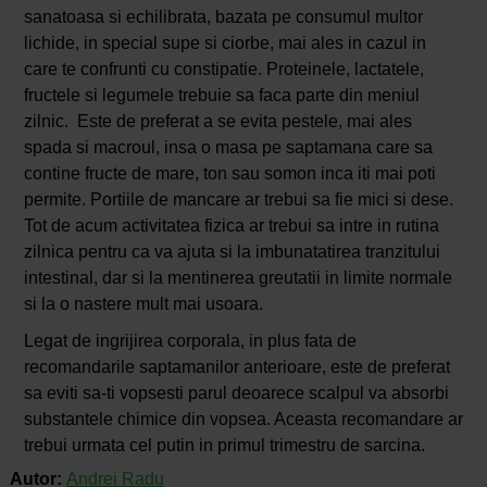
sanatoasa si echilibrata, bazata pe consumul multor
lichide, in special supe si ciorbe, mai ales in cazul in
care te confrunti cu constipatie. Proteinele, lactatele,
fructele si legumele trebuie sa faca parte din meniul
zilnic. Este de preferat a se evita pestele, mai ales
spada si macroul, insa o masa pe saptamana care sa
contine fructe de mare, ton sau somon inca iti mai poti
permite. Portiile de mancare ar trebui sa fie mici si dese.
Tot de acum activitatea fizica ar trebui sa intre in rutina
zilnica pentru ca va ajuta si la imbunatatirea tranzitului
intestinal, dar si la mentinerea greutatii in limite normale
si la o nastere mult mai usoara.
Legat de ingrijirea corporala, in plus fata de
recomandarile saptamanilor anterioare, este de preferat
sa eviti sa-ti vopsesti parul deoarece scalpul va absorbi
substantele chimice din vopsea. Aceasta recomandare ar
trebui urmata cel putin in primul trimestru de sarcina.
Autor:
Andrei Radu