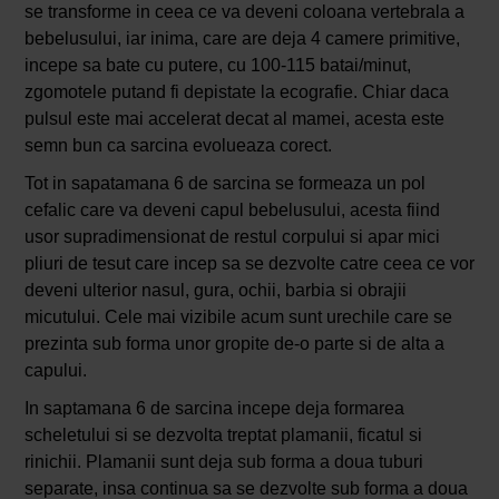
se transforme in ceea ce va deveni coloana vertebrala a
bebelusului, iar inima, care are deja 4 camere primitive,
incepe sa bate cu putere, cu 100-115 batai/minut,
zgomotele putand fi depistate la ecografie. Chiar daca
pulsul este mai accelerat decat al mamei, acesta este
semn bun ca sarcina evolueaza corect.
Tot in sapatamana 6 de sarcina se formeaza un pol
cefalic care va deveni capul bebelusului, acesta fiind
usor supradimensionat de restul corpului si apar mici
pliuri de tesut care incep sa se dezvolte catre ceea ce vor
deveni ulterior nasul, gura, ochii, barbia si obrajii
micutului. Cele mai vizibile acum sunt urechile care se
prezinta sub forma unor gropite de-o parte si de alta a
capului.
In saptamana 6 de sarcina incepe deja formarea
scheletului si se dezvolta treptat plamanii, ficatul si
rinichii. Plamanii sunt deja sub forma a doua tuburi
separate, insa continua sa se dezvolte sub forma a doua